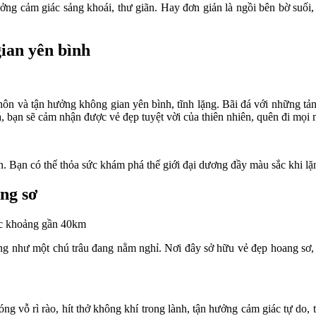
ởng cảm giác sảng khoái, thư giãn. Hay đơn giản là ngồi bên bờ suối
ian yên bình
n và tận hưởng không gian yên bình, tĩnh lặng. Bãi đá với những tả
ả, bạn sẽ cảm nhận được vẻ đẹp tuyệt vời của thiên nhiên, quên đi mọi
ển. Bạn có thể thỏa sức khám phá thế giới đại dương đầy màu sắc khi l
ng sơ
ốc khoảng gần 40km
ng như một chú trâu đang nằm nghỉ. Nơi đây sở hữu vẻ đẹp hoang sơ, t
ng vỗ rì rào, hít thở không khí trong lành, tận hưởng cảm giác tự do, 