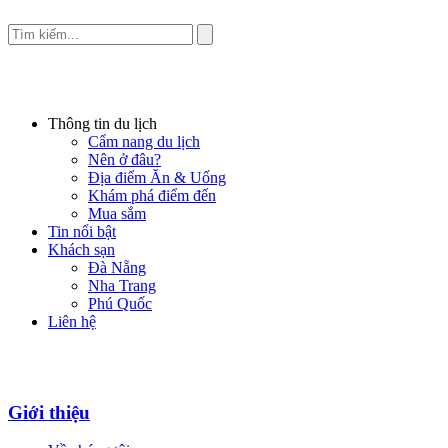
Thông tin du lịch
Cẩm nang du lịch
Nên ở đâu?
Địa điểm Ăn & Uống
Khám phá điểm đến
Mua sắm
Tin nổi bật
Khách sạn
Đà Nẵng
Nha Trang
Phú Quốc
Liên hệ
Giới thiệu