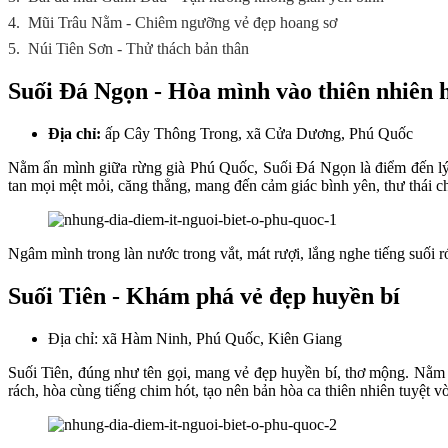
4.
Mũi Trâu Nằm - Chiêm ngưỡng vẻ đẹp hoang sơ
5.
Núi Tiên Sơn - Thử thách bản thân
Suối Đá Ngọn - Hòa mình vào thiên nhiên 
Địa chỉ:
ấp Cây Thông Trong, xã Cửa Dương, Phú Quốc
Nằm ẩn mình giữa rừng già Phú Quốc, Suối Đá Ngọn là điểm đến lý t
tan mọi mệt mỏi, căng thẳng, mang đến cảm giác bình yên, thư thái c
Ngâm mình trong làn nước trong vắt, mát rượi, lắng nghe tiếng suối ró
Suối Tiên - Khám phá vẻ đẹp huyền bí
Địa chỉ: xã Hàm Ninh, Phú Quốc, Kiên Giang
Suối Tiên, đúng như tên gọi, mang vẻ đẹp huyền bí, thơ mộng. Nằm
rách, hòa cùng tiếng chim hót, tạo nên bản hòa ca thiên nhiên tuyệt vờ