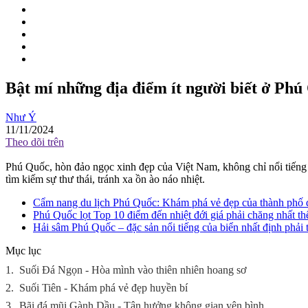
Bật mí những địa điểm ít người biết ở Phú
Như Ý
11/11/2024
Theo dõi trên
Phú Quốc, hòn đảo ngọc xinh đẹp của Việt Nam, không chỉ nổi tiếng v
tìm kiếm sự thư thái, tránh xa ồn ào náo nhiệt.
Cẩm nang du lịch Phú Quốc: Khám phá vẻ đẹp của thành phố
Phú Quốc lọt Top 10 điểm đến nhiệt đới giá phải chăng nhất thế
Hải sâm Phú Quốc – đặc sản nổi tiếng của biển nhất định phải
Mục lục
1.
Suối Đá Ngọn - Hòa mình vào thiên nhiên hoang sơ
2.
Suối Tiên - Khám phá vẻ đẹp huyền bí
3.
Bãi đá mũi Gành Dầu - Tận hưởng không gian yên bình