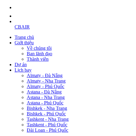
CBAIR
Trang chủ
Giới thiệu
Về chúng tôi
Ban lãnh đạo
Thành viên
Dự án
Lịch bay
Almaty - Đà Nẵng
Almaty - Nha Trang
Almaty - Phú Quốc
Astana - Đà Nẵng
Astana - Nha Trang
Astana - Phú Quốc
Bishkek - Nha Trang
Bishkek - Phú Quốc
Tashkent - Nha Trang
Tashkent - Phú Quốc
Đài Loan - Phú Quốc