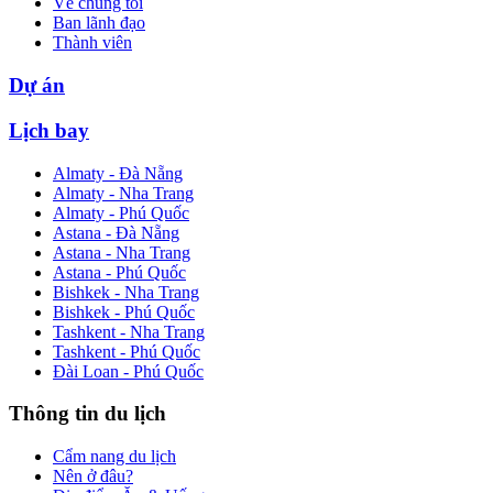
Về chúng tôi
Ban lãnh đạo
Thành viên
Dự án
Lịch bay
Almaty - Đà Nẵng
Almaty - Nha Trang
Almaty - Phú Quốc
Astana - Đà Nẵng
Astana - Nha Trang
Astana - Phú Quốc
Bishkek - Nha Trang
Bishkek - Phú Quốc
Tashkent - Nha Trang
Tashkent - Phú Quốc
Đài Loan - Phú Quốc
Thông tin du lịch
Cẩm nang du lịch
Nên ở đâu?