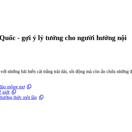
 Quốc - gợi ý lý tưởng cho người hướng nội
ới những bãi biển cát trắng trải dài, sôi động mà còn ẩn chứa những 
 đảo mộng mơ
 giới
 thưởng thức một lần