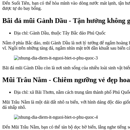
Đến Suối Tiên, bạn có thể hòa mình vào dòng nước mát lạnh, tận hư
được tự do bay bổng.
Bãi đá mũi Gành Dầu - Tận hưởng không g
Địa chỉ: Gành Dầu, thuộc Tây Bắc đảo Phú Quốc
Nằm ở phía Bắc đảo, mũi Gành Dầu là nơi lý tưởng để ngắm hoàng hô
vĩ. Ngồi trên những tảng đá, ngắm nhìn mặt trời dần khuất sau biển c
Bãi đá mũi Gành Dầu còn là nơi sinh sống của nhiều loài sinh vật bi
Mũi Trâu Nằm - Chiêm ngưỡng vẻ đẹp hoa
Địa chỉ: xã Bãi Thơm, nằm cách trung tâm thành phố Phú Qu
Mũi Trâu Nằm là một dải đất nhô ra biển, với hình dáng độc đáo giố
đá nhấp nhô.
Đến Mũi Trâu Nằm, bạn có thể tản bộ dọc bờ biển, lắng nghe tiếng só