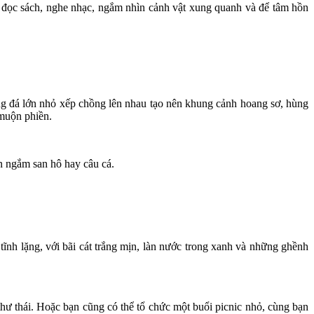
, đọc sách, nghe nhạc, ngắm nhìn cảnh vật xung quanh và để tâm hồn
ng đá lớn nhỏ xếp chồng lên nhau tạo nên khung cảnh hoang sơ, hùng
 muộn phiền.
ặn ngắm san hô hay câu cá.
ĩnh lặng, với bãi cát trắng mịn, làn nước trong xanh và những ghềnh
thư thái. Hoặc bạn cũng có thể tổ chức một buổi picnic nhỏ, cùng bạn