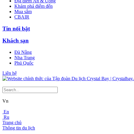
Địa điểm Ăn & Uống
Khám phá điểm đến
Mua sắm
CBAIR
Tin nổi bật
Khách sạn
Đà Nẵng
Nha Trang
Phú Quốc
Liên hệ
Vn
En
Ru
Trang chủ
Thông tin du lịch