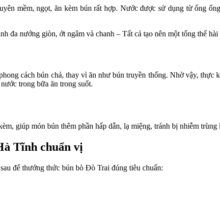
 nguyên mềm, ngọt, ăn kèm bún rất hợp. Nước được sử dụng từ ống ống,
h đa nướng giòn, ớt ngâm và chanh – Tất cả tạo nên một tổng thể hài 
 phong cách bún chả, thay vì ăn như bún truyền thống. Nhờ vậy, thực 
 nước trong bữa ăn trong suốt.
kèm, giúp món bún thêm phần hấp dẫn, lạ miệng, tránh bị nhiễm trùng 
Hà Tĩnh chuẩn vị
 sau để thưởng thức bún bò Đò Trai đúng tiêu chuẩn:
.