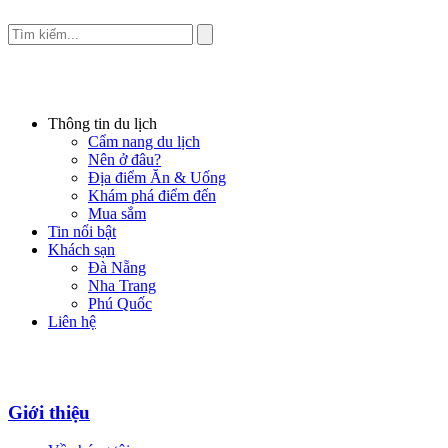
Thông tin du lịch
Cẩm nang du lịch
Nên ở đâu?
Địa điểm Ăn & Uống
Khám phá điểm đến
Mua sắm
Tin nổi bật
Khách sạn
Đà Nẵng
Nha Trang
Phú Quốc
Liên hệ
Giới thiệu