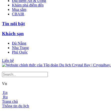
Địa điểm Ăn & Uống
Khám phá điểm đến
Mua sắm
CBAIR
Tin nổi bật
Khách sạn
Đà Nẵng
Nha Trang
Phú Quốc
Liên hệ
Vn
En
Ru
Trang chủ
Thông tin du lịch