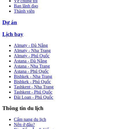
Về chúng tôi
Ban lãnh đạo
Thành viên
Dự án
Lịch bay
Almaty - Đà Nẵng
Almaty - Nha Trang
Almaty - Phú Quốc
Astana - Đà Nẵng
Astana - Nha Trang
Astana - Phú Quốc
Bishkek - Nha Trang
Bishkek - Phú Quốc
Tashkent - Nha Trang
Tashkent - Phú Quốc
Đài Loan - Phú Quốc
Thông tin du lịch
Cẩm nang du lịch
Nên ở đâu?