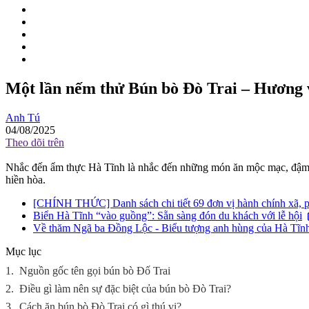
Một lần nếm thử Bún bò Đò Trai – Hương v
Anh Tú
04/08/2025
Theo dõi trên
Nhắc đến ẩm thực Hà Tĩnh là nhắc đến những món ăn mộc mạc, đậm đ
hiền hòa.
[CHÍNH THỨC] Danh sách chi tiết 69 đơn vị hành chính xã, 
Biển Hà Tĩnh “vào guồng”: Sẵn sàng đón du khách với lễ hội
Về thăm Ngã ba Đồng Lộc - Biểu tượng anh hùng của Hà Tĩn
Mục lục
1.
Nguồn gốc tên gọi bún bò Đố Trai
2.
Điều gì làm nên sự đặc biệt của bún bò Đò Trai?
3.
Cách ăn bún bò Đò Trai có gì thú vị?