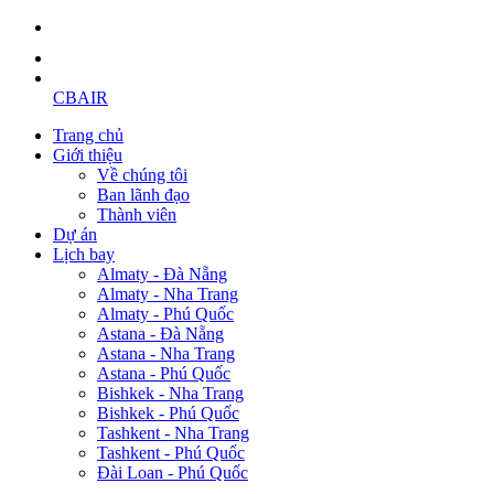
CBAIR
Trang chủ
Giới thiệu
Về chúng tôi
Ban lãnh đạo
Thành viên
Dự án
Lịch bay
Almaty - Đà Nẵng
Almaty - Nha Trang
Almaty - Phú Quốc
Astana - Đà Nẵng
Astana - Nha Trang
Astana - Phú Quốc
Bishkek - Nha Trang
Bishkek - Phú Quốc
Tashkent - Nha Trang
Tashkent - Phú Quốc
Đài Loan - Phú Quốc