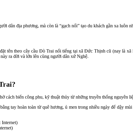
gười dân địa phương, mà còn là “gạch nối” tạo du khách gần xa luôn 
 tên theo cây cầu Đò Trai nổi tiếng tại xã Đức Thịnh cũ (nay là xã Đ
 này ra đời và lớn lên cùng người dân xứ Nghệ.
Trai?
ờ cách biến công phu, kỹ thuật thủy từ những truyền thống nguyên li
bằng tay hoàn toàn từ quê hương, ủ men trong nhiều ngày để dậy mùi 
ternet)