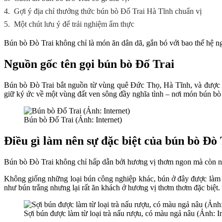
4.
Gợi ý địa chỉ thưởng thức bún bò Đố Trai Hà Tĩnh chuẩn vị
5.
Một chút lưu ý để trải nghiệm ẩm thực
Bún bò Đò Trai không chỉ là món ăn dân dã, gắn bó với bao thế hệ n
Nguồn gốc tên gọi bún bò Đố Trai
Bún bò Đò Trai bắt nguồn từ vùng quê Đức Thọ, Hà Tĩnh, và được đặt
giữ ký ức về một vùng đất ven sông đầy nghĩa tình – nơi món bún bò
Bún bò Đố Trai (Ảnh: Internet)
Điều gì làm nên sự đặc biệt của bún bò Đò 
Bún bò Đò Trai không chỉ hấp dẫn bởi hương vị thơm ngon mà còn nh
Không giống những loại bún công nghiệp khác, bún ở đây được làm 
như bún trắng nhưng lại rất ăn khách ở hương vị thơm thơm đặc biệt.
Sợi bún được làm từ loại trà nấu rượu, có màu ngả nâu (Ảnh: In