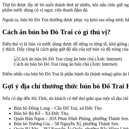
Thịt bò được lấy từ bò nuôi thảnh thơi tự nhiên, khi nấu chín giữ
phẩm nước dùng có vị ngọt, vừa thanh đậm đà.
Ngoài ra, bún bò Đò Trai thường được phục vụ kèm rau sống tươi, bán
Cách ăn bún bò Đò Trai có gì thú vị?
Điều thú vị là bún và nước dùng được để riêng ra từng tô, khá giống
ý thích. Đây cũng là cách giúp giữ độ dài của sợi bún và độ nóng của
Cách ăn bún bò Đò Trai cùng ăn bún chả (Ảnh: Internet)
Điểm nhấn của bún bò Đò Trai là phần bánh đa (bánh tráng) giòn ăn 
Gợi ý địa chỉ thưởng thức bún bò Đố Trai 
Nếu có dịp đến Hà Tĩnh, du khách có thể thư giãn qua một số địa chỉ
Bún bò Đồng Long – Cầu Đố Trai, xã Đức Thọ
Bún bò Bà Kế – Xã Đức Thọ.
Quán Bún Ngon – 20A Phan Đình Phùng, phường Thành Sen.
Bún bò Trương Gia – 58 Nguyễn Xí, phường Thành Sen.
Quán Bà Nhị – 382 Nguyễn Ái Quốc, phường Bắc Hồng Lĩnh