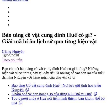
Bảo tàng cổ vật cung đình Huế có gì? -
Giải mã bí ẩn lịch sử qua từng hiện vật
Giang Nguyễn
16/03/2025
Theo dõi trên
Bạn có biết bảo tàng cổ vật cung đình Huế có gì không? Những
hiện vật được trưng bày tại đây đều là những cổ vật còn lại của triều
đại nhà Nguyễn với hàng ngàn câu chuyện kỳ bí
Bảo tàng Cổ vật cung đình Huế - Nơi lưu giữ tinh hoa triều
Nguyễn
Khám phá vẻ đẹp hoang sơ của rừng Rú Chá tại Huế
Top 5 ngôi chùa ở Huế nổi tiếng linh thiêng bạn không thể bỏ
qua