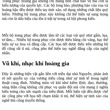
Trang phục hoàng gia không chỉ mang tính chất bảo vệ mà còn là
biểu tượng của quyền lực. Các bộ long bào, phượng bào của vua và
hoàng hậu đều được thêu tay tinh xảo, sử dụng những chất liệu quý
hiếm. Những bộ trang phục này không chỉ thể hiện sự sang trọng
mà còn là dấu hiệu của tôn ti trật tự trong xã hội phong kiến.
Mỗi bộ trang phục đều được làm từ các loại vải quý như gấm, lụa,
tơ tằm,... Nhiều bộ trang phục còn được thêu bằng chỉ vàng, bạc thể
hiện sự xa hoa và đẳng cấp. Các họa tiết được thêu trên những bộ
đồ cũng rất tỉ mỉ, công phu thể hiện tay nghề đẳng cấp của nghệ
nhân.
Vũ khí, nhạc khí hoàng gia
Đây là những hiện vật gắn liền với triều đại nhà Nguyễn, phản ánh
rõ nét quyền uy của vương triều cũng như sự tinh tế trong nghệ
thuật cung đình. Những món vũ khí như kiếm lệnh, đao, thương,
súng thần công không chỉ phục vụ quân đội mà còn mang ý nghĩa
biểu trưng cho sức mạnh của triều đình. Mỗi hiện vật đều được chế
tác công phu với họa tiết chạm khắc tỉ mỉ, thể hiện sự tinh xảo của
nghề thủ công truyền thống.