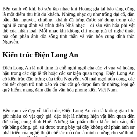
Bên cạnh vũ khí, bộ sưu tập nhạc khí Hoàng gia tại bảo tàng cũng
là một điểm thu hút du khách. Những nhạc cụ như trống đại cổ, đàn
bầu, đàn nguyệt, chuông, khánh đá từng được sử dụng trong các
nghi lễ cung đình và trình diễn Nhã nhạc – di sản văn hóa phi vật
thể của nhân loại. Mỗi nhạc khí không chỉ mang giá trị nghệ thuật
mà còn phản ánh đời sống tinh thần và văn hóa cung đình thời
Nguyễn.
Kiến trúc Điện Long An
Điện Long An là nơi từng là chỗ nghỉ ngơi của các vị vua và hoàng
hậu trong các dịp lễ tết hoặc các sự kiện quan trọng. Điện Long An
có kiến trúc đặc trưng của triều Nguyễn, với mái ngói uốn cong, các
chi tiết chạm trổ tinh xảo và các cột gỗ được làm từ những loại gỗ
quý hiếm, mang đậm dấu ấn văn hóa phong kiến Việt Nam.
Bên cạnh vẻ đẹp về kiến trúc, Điện Long An còn là không gian lưu
giữ nhiều cổ vật quý giá, đặc biệt là những hiện vật liên quan đến
đời sống cung đình Huế. Những tác phẩm điêu khắc tinh xảo, đồ
vật bằng đồng, gỗ, sứ được trưng bày tại đây không chỉ phản ánh sự
phát triển của nghệ thuật chế tác mà còn là minh chứng cho sự thịnh