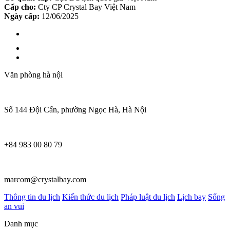
Cấp cho:
Cty CP Crystal Bay Việt Nam
Ngày cấp:
12/06/2025
Văn phòng hà nội
Số 144 Đội Cấn, phường Ngọc Hà, Hà Nội
+84 983 00 80 79
marcom@crystalbay.com
Thông tin du lịch
Kiến thức du lịch
Pháp luật du lịch
Lịch bay
Sống
an vui
Danh mục