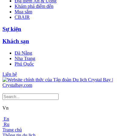
Địa điểm Ăn & Uống
Khám phá điểm đến
Mua sắm
CBAIR
Sự kiện
Khách sạn
Đà Nẵng
Nha Trang
Phú Quốc
Liên hệ
Vn
En
Ru
Trang chủ
Thông tin du lịch