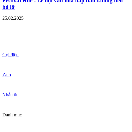
Festival Huế - Lễ hội văn hóa hấp dẫn không nên
bỏ lỡ
25.02.2025
Gọi điện
Zalo
Nhắn tin
Danh mục