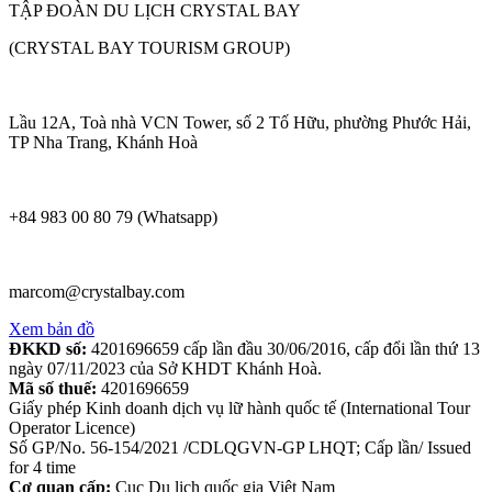
TẬP ĐOÀN DU LỊCH CRYSTAL BAY
(CRYSTAL BAY TOURISM GROUP)
Lầu 12A, Toà nhà VCN Tower, số 2 Tố Hữu, phường Phước Hải,
TP Nha Trang, Khánh Hoà
+84 983 00 80 79 (Whatsapp)
marcom@crystalbay.com
Xem bản đồ
ĐKKD số:
4201696659 cấp lần đầu 30/06/2016, cấp đổi lần thứ 13
ngày 07/11/2023 của Sở KHDT Khánh Hoà.
Mã số thuế:
4201696659
Giấy phép Kinh doanh dịch vụ lữ hành quốc tế (International Tour
Operator Licence)
Số GP/No. 56-154/2021 /CDLQGVN-GP LHQT; Cấp lần/ Issued
for 4 time
Cơ quan cấp:
Cục Du lịch quốc gia Việt Nam