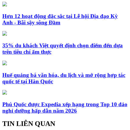
Hơn 12 hoạt động đặc sắc tại Lễ hội Địa đạo Kỳ
Anh - Bãi sậy sông Đầm
35% du khách Việt quyết định chọn điểm đến dựa
trên tiêu chí ẩm thực
Huế quảng bá văn hóa, du lịch và mở rộng hợp tác
quốc tế tại Hàn Quốc
Phú Quốc được Expedia xếp hạng trong Top 10 đảo
nghỉ dưỡng hấp dẫn năm 2026
TIN LIÊN QUAN