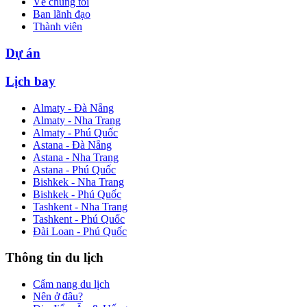
Về chúng tôi
Ban lãnh đạo
Thành viên
Dự án
Lịch bay
Almaty - Đà Nẵng
Almaty - Nha Trang
Almaty - Phú Quốc
Astana - Đà Nẵng
Astana - Nha Trang
Astana - Phú Quốc
Bishkek - Nha Trang
Bishkek - Phú Quốc
Tashkent - Nha Trang
Tashkent - Phú Quốc
Đài Loan - Phú Quốc
Thông tin du lịch
Cẩm nang du lịch
Nên ở đâu?