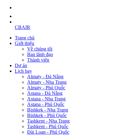
CBAIR
Trang chủ
Giới thiệu
Về chúng tôi
Ban lãnh đạo
Thành viên
Dự án
Lịch bay
Almaty - Đà Nẵng
Almaty - Nha Trang
Almaty - Phú Quốc
Astana - Đà Nẵng
Astana - Nha Trang
Astana - Phú Quốc
Bishkek - Nha Trang
Bishkek - Phú Quốc
Tashkent - Nha Trang
Tashkent - Phú Quốc
Đài Loan - Phú Quốc