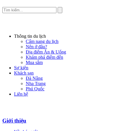
Thông tin du lịch
Cẩm nang du lịch
Nên ở đâu?
Địa điểm Ăn & Uống
Khám phá điểm đến
Mua sắm
Sự kiện
Khách sạn
Đà Nẵng
Nha Trang
Phú Quốc
Liên hệ
Giới thiệu