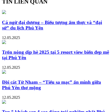
TIN LIÊN QUAN
Cá ngừ đại dương – Biểu tượng ẩm thực và “đại
sứ” du lịch Phú Yên
12.05.2025
Trốn nóng dịp hè 2025 tại 5 resort view biển đẹp mê
tại Phú Yên
12.05.2025
Đồi cát Từ Nham – “Tiểu sa mạc” ẩn mình giữa
Phú Yên thơ mộng
12.05.2025
Top 5 khách sạn 4 sao đáng trải nghiệm nhất Phú