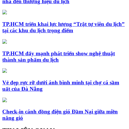
nhà đến thương hiệu du lịch
TP.HCM triển khai lực lượng “Trật tự viên du lịch”
tại các khu du lịch trọng điểm
TP.HCM đẩy mạnh phát triển show nghệ thuật
thành sản phẩm du lịch
Vẻ đẹp rực rỡ dưới ánh bình minh tại chợ cá sầm
uất của Đà Nẵng
Check-in cánh đồng điện gió Đầm Nại giữa miền
nắng gió