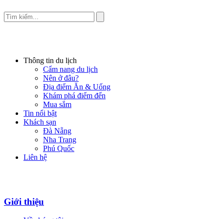
Thông tin du lịch
Cẩm nang du lịch
Nên ở đâu?
Địa điểm Ăn & Uống
Khám phá điểm đến
Mua sắm
Tin nổi bật
Khách sạn
Đà Nẵng
Nha Trang
Phú Quốc
Liên hệ
Giới thiệu