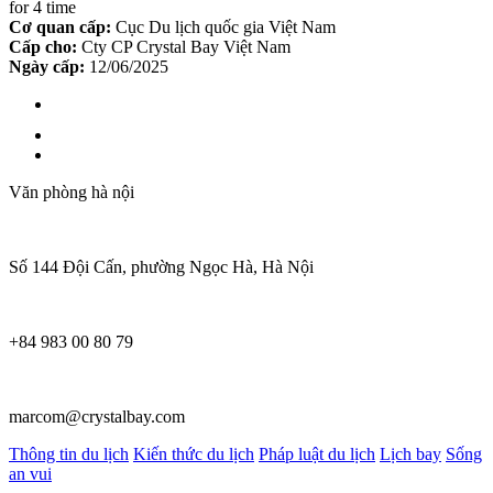
for 4 time
Cơ quan cấp:
Cục Du lịch quốc gia Việt Nam
Cấp cho:
Cty CP Crystal Bay Việt Nam
Ngày cấp:
12/06/2025
Văn phòng hà nội
Số 144 Đội Cấn, phường Ngọc Hà, Hà Nội
+84 983 00 80 79
marcom@crystalbay.com
Thông tin du lịch
Kiến thức du lịch
Pháp luật du lịch
Lịch bay
Sống
an vui