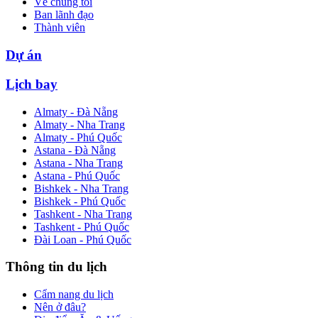
Về chúng tôi
Ban lãnh đạo
Thành viên
Dự án
Lịch bay
Almaty - Đà Nẵng
Almaty - Nha Trang
Almaty - Phú Quốc
Astana - Đà Nẵng
Astana - Nha Trang
Astana - Phú Quốc
Bishkek - Nha Trang
Bishkek - Phú Quốc
Tashkent - Nha Trang
Tashkent - Phú Quốc
Đài Loan - Phú Quốc
Thông tin du lịch
Cẩm nang du lịch
Nên ở đâu?