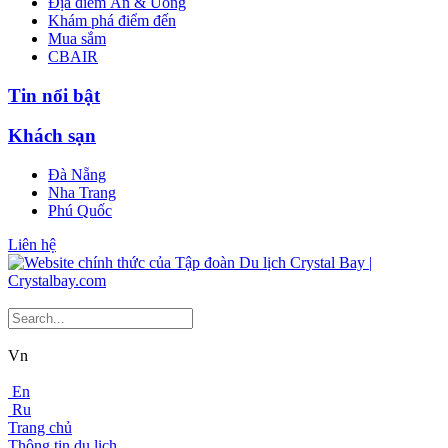
Địa điểm Ăn & Uống
Khám phá điểm đến
Mua sắm
CBAIR
Tin nổi bật
Khách sạn
Đà Nẵng
Nha Trang
Phú Quốc
Liên hệ
Vn
En
Ru
Trang chủ
Thông tin du lịch