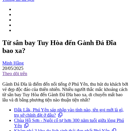
Từ sân bay Tuy Hòa đến Gành Đá Đĩa
bao xa?
Minh Hằng
20/05/2025
Theo dõi trên
Gành Đá Đĩa là điểm đến nổi tiếng ở Phú Yên, thu hút du khách bởi
vẻ đẹp độc đáo của thiên nhiên. Nhiều người thắc mắc khoảng cách
từ sân bay Tuy Hòa đến Gành Đá Đĩa bao xa, di chuyển mất bao
lâu và đi bằng phương tiện nào thuận tiện nhất?
Đắk Lắk, Phú Yên sáp nhập vào tỉnh nào, tên gọi mới là gì,
trụ sở chính đặt ở đâu?
Chùa Hồ Sơn - Ngôi cổ tự hơn 300 năm tuổi giữa lòng Phú
Yên
Khám phá 3 khu du lịch sinh thái đẹp nhất Phú Yên