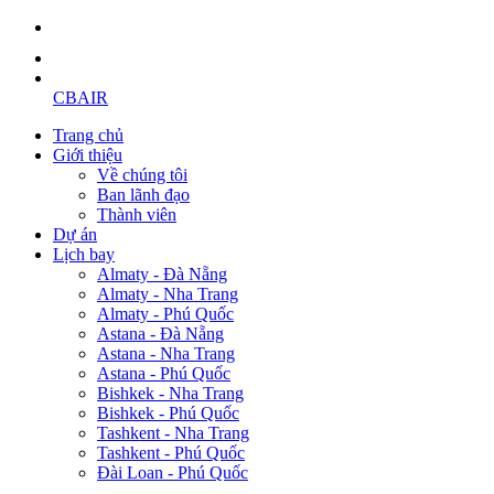
CBAIR
Trang chủ
Giới thiệu
Về chúng tôi
Ban lãnh đạo
Thành viên
Dự án
Lịch bay
Almaty - Đà Nẵng
Almaty - Nha Trang
Almaty - Phú Quốc
Astana - Đà Nẵng
Astana - Nha Trang
Astana - Phú Quốc
Bishkek - Nha Trang
Bishkek - Phú Quốc
Tashkent - Nha Trang
Tashkent - Phú Quốc
Đài Loan - Phú Quốc