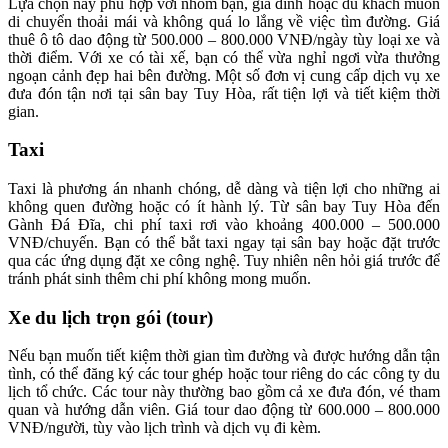
Lựa chọn này phù hợp với nhóm bạn, gia đình hoặc du khách muốn
di chuyển thoải mái và không quá lo lắng về việc tìm đường. Giá
thuê ô tô dao động từ 500.000 – 800.000 VNĐ/ngày tùy loại xe và
thời điểm. Với xe có tài xế, bạn có thể vừa nghỉ ngơi vừa thưởng
ngoạn cảnh đẹp hai bên đường. Một số đơn vị cung cấp dịch vụ xe
đưa đón tận nơi tại sân bay Tuy Hòa, rất tiện lợi và tiết kiệm thời
gian.
Taxi
Taxi là phương án nhanh chóng, dễ dàng và tiện lợi cho những ai
không quen đường hoặc có ít hành lý. Từ sân bay Tuy Hòa đến
Gành Đá Đĩa, chi phí taxi rơi vào khoảng 400.000 – 500.000
VNĐ/chuyến. Bạn có thể bắt taxi ngay tại sân bay hoặc đặt trước
qua các ứng dụng đặt xe công nghệ. Tuy nhiên nên hỏi giá trước để
tránh phát sinh thêm chi phí không mong muốn.
Xe du lịch trọn gói (tour)
Nếu bạn muốn tiết kiệm thời gian tìm đường và được hướng dẫn tận
tình, có thể đăng ký các tour ghép hoặc tour riêng do các công ty du
lịch tổ chức. Các tour này thường bao gồm cả xe đưa đón, vé tham
quan và hướng dẫn viên. Giá tour dao động từ 600.000 – 800.000
VNĐ/người, tùy vào lịch trình và dịch vụ đi kèm.