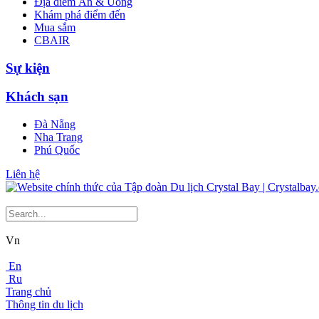
Địa điểm Ăn & Uống
Khám phá điểm đến
Mua sắm
CBAIR
Sự kiện
Khách sạn
Đà Nẵng
Nha Trang
Phú Quốc
Liên hệ
Vn
En
Ru
Trang chủ
Thông tin du lịch