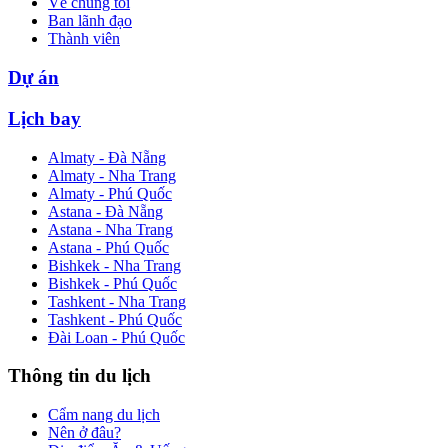
Về chúng tôi
Ban lãnh đạo
Thành viên
Dự án
Lịch bay
Almaty - Đà Nẵng
Almaty - Nha Trang
Almaty - Phú Quốc
Astana - Đà Nẵng
Astana - Nha Trang
Astana - Phú Quốc
Bishkek - Nha Trang
Bishkek - Phú Quốc
Tashkent - Nha Trang
Tashkent - Phú Quốc
Đài Loan - Phú Quốc
Thông tin du lịch
Cẩm nang du lịch
Nên ở đâu?