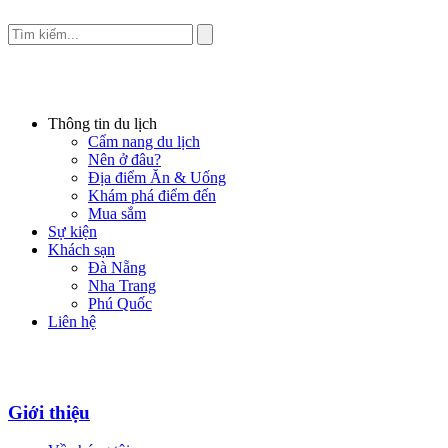
Thông tin du lịch
Cẩm nang du lịch
Nên ở đâu?
Địa điểm Ăn & Uống
Khám phá điểm đến
Mua sắm
Sự kiện
Khách sạn
Đà Nẵng
Nha Trang
Phú Quốc
Liên hệ
Giới thiệu