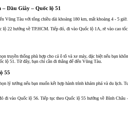
h – Dầu Giây – Quốc lộ 51
ến Vũng Tàu với tổng chiều dài khoảng 180 km, mất khoảng 4 - 5 giờ. 
ốc lộ 22 hướng về TP.HCM. Tiếp đó, đi vào Quốc lộ 1A, rẽ vào cao t
chọn truyền thống phù hợp cho cả ô tô và xe máy, đặc biệt nếu bạn kh
ốc lộ 51. Từ đây, bạn chỉ cần đi thẳng để đến Vũng Tàu.
lộ 55
 chọn lý tưởng nếu bạn muốn kết hợp hành trình khám phá và du lịch. 
 đó đi vào Quốc lộ 56. Tiếp tục theo Quốc lộ 55 hướng về Bình Châu 