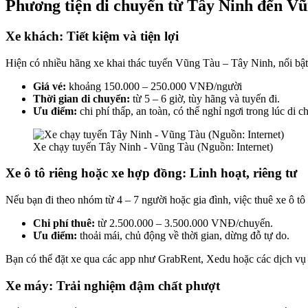
Phương tiện di chuyển từ Tây Ninh đến V
Xe khách: Tiết kiệm và tiện lợi
Hiện có nhiều hãng xe khai thác tuyến Vũng Tàu – Tây Ninh, nổi b
Giá vé:
khoảng 150.000 – 250.000 VNĐ/người
Thời gian di chuyển:
từ 5 – 6 giờ, tùy hãng và tuyến đi.
Ưu điểm:
chi phí thấp, an toàn, có thể nghỉ ngơi trong lúc di c
Xe chạy tuyến Tây Ninh - Vũng Tàu (Nguồn: Internet)
Xe ô tô riêng hoặc xe hợp đồng: Linh hoạt, riêng tư
Nếu bạn đi theo nhóm từ 4 – 7 người hoặc gia đình, việc thuê xe ô tô 
Chi phí thuê:
từ 2.500.000 – 3.500.000 VNĐ/chuyến.
Ưu điểm:
thoải mái, chủ động về thời gian, dừng đỗ tự do.
Bạn có thể đặt xe qua các app như GrabRent, Xedu hoặc các dịch vụ 
Xe máy: Trải nghiệm đậm chất phượt