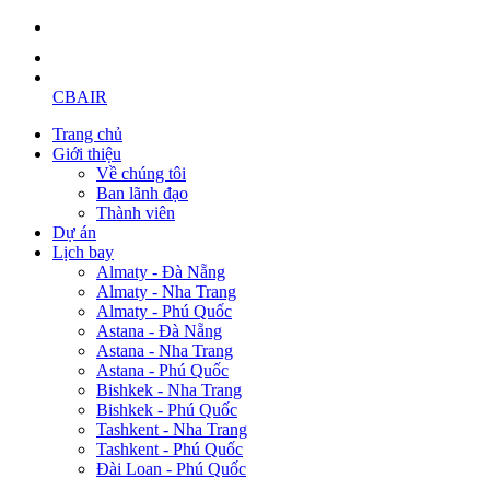
CBAIR
Trang chủ
Giới thiệu
Về chúng tôi
Ban lãnh đạo
Thành viên
Dự án
Lịch bay
Almaty - Đà Nẵng
Almaty - Nha Trang
Almaty - Phú Quốc
Astana - Đà Nẵng
Astana - Nha Trang
Astana - Phú Quốc
Bishkek - Nha Trang
Bishkek - Phú Quốc
Tashkent - Nha Trang
Tashkent - Phú Quốc
Đài Loan - Phú Quốc