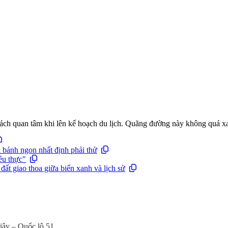
ch quan tâm khi lên kế hoạch du lịch. Quãng đường này không quá xa, 
 bánh ngon nhất định phải thử
êu thực"
t giao thoa giữa biển xanh và lịch sử
iây – Quốc lộ 51