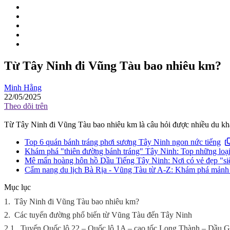
Từ Tây Ninh đi Vũng Tàu bao nhiêu km?
Minh Hằng
22/05/2025
Theo dõi trên
Từ Tây Ninh đi Vũng Tàu bao nhiêu km là câu hỏi được nhiều du khá
Top 6 quán bánh tráng phơi sương Tây Ninh ngon nức tiếng
Khám phá "thiên đường bánh tráng" Tây Ninh: Top những loại
Mê mẩn hoàng hôn hồ Dầu Tiếng Tây Ninh: Nơi có vẻ đẹp "si
Cẩm nang du lịch Bà Rịa - Vũng Tàu từ A-Z: Khám phá mảnh đấ
Mục lục
1.
Tây Ninh đi Vũng Tàu bao nhiêu km?
2.
Các tuyến đường phổ biến từ Vũng Tàu đến Tây Ninh
2.1.
Tuyến Quốc lộ 22 – Quốc lộ 1A – cao tốc Long Thành – Dầu G