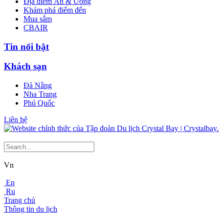
Địa điểm Ăn & Uống
Khám phá điểm đến
Mua sắm
CBAIR
Tin nổi bật
Khách sạn
Đà Nẵng
Nha Trang
Phú Quốc
Liên hệ
Vn
En
Ru
Trang chủ
Thông tin du lịch