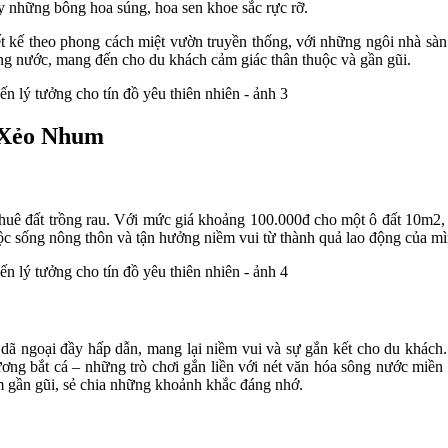
hay những bông hoa súng, hoa sen khoe sắc rực rỡ.
 kế theo phong cách miệt vườn truyền thống, với những ngôi nhà sàn
ng nước, mang đến cho du khách cảm giác thân thuộc và gần gũi.
i Xẻo Nhum
ê đất trồng rau. Với mức giá khoảng 100.000đ cho một ô đất 10m2, du
uộc sống nông thôn và tận hưởng niềm vui từ thành quả lao động của mì
dã ngoại đầy hấp dẫn, mang lại niềm vui và sự gắn kết cho du khách. 
 mương bắt cá – những trò chơi gắn liền với nét văn hóa sông nước miền
 gần gũi, sẻ chia những khoảnh khắc đáng nhớ.