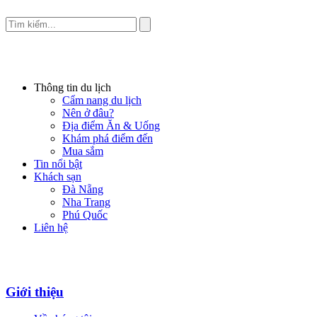
Thông tin du lịch
Cẩm nang du lịch
Nên ở đâu?
Địa điểm Ăn & Uống
Khám phá điểm đến
Mua sắm
Tin nổi bật
Khách sạn
Đà Nẵng
Nha Trang
Phú Quốc
Liên hệ
Giới thiệu