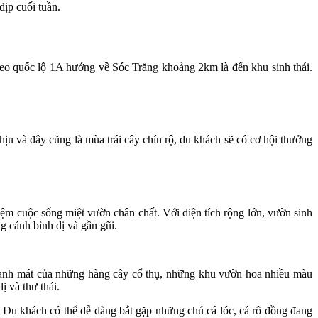
dịp cuối tuần.
heo quốc lộ 1A hướng về Sóc Trăng khoảng 2km là đến khu sinh thái.
ịu và đây cũng là mùa trái cây chín rộ, du khách sẽ có cơ hội thưởng
ệm cuộc sống miệt vườn chân chất. Với diện tích rộng lớn, vườn sinh
 cảnh bình dị và gần gũi.
anh mát của những hàng cây cổ thụ, những khu vườn hoa nhiều màu
 và thư thái.
 Du khách có thể dễ dàng bắt gặp những chú cá lóc, cá rô đồng đang