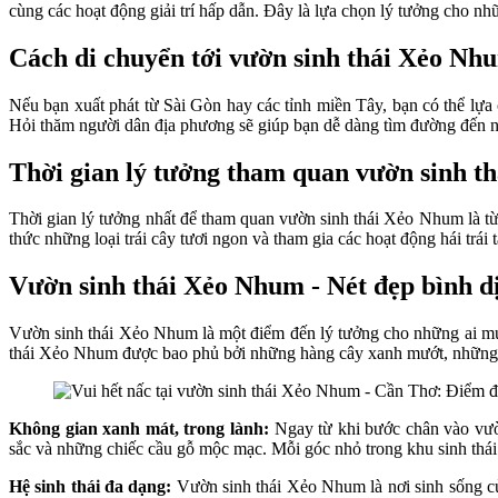
cùng các hoạt động giải trí hấp dẫn. Đây là lựa chọn lý tưởng cho n
Cách di chuyển tới vườn sinh thái Xẻo N
Nếu bạn xuất phát từ Sài Gòn hay các tỉnh miền Tây, bạn có thể lự
Hỏi thăm người dân địa phương sẽ giúp bạn dễ dàng tìm đường đến n
Thời gian lý tưởng tham quan vườn sinh 
Thời gian lý tưởng nhất để tham quan vườn sinh thái Xẻo Nhum là từ 
thức những loại trái cây tươi ngon và tham gia các hoạt động hái trái 
Vườn sinh thái Xẻo Nhum - Nét đẹp bình d
Vườn sinh thái Xẻo Nhum là một điểm đến lý tưởng cho những ai muốn
thái Xẻo Nhum được bao phủ bởi những hàng cây xanh mướt, những a
Không gian xanh mát, trong lành:
Ngay từ khi bước chân vào vườ
sắc và những chiếc cầu gỗ mộc mạc. Mỗi góc nhỏ trong khu sinh thái
Hệ sinh thái đa dạng:
Vườn sinh thái Xẻo Nhum là nơi sinh sống củ