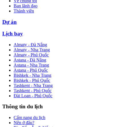
Về chúng tôi
Ban lãnh đạo
Thành viên
Dự án
Lịch bay
Almaty - Đà Nẵng
Almaty - Nha Trang
Almaty - Phú Quốc
Astana - Đà Nẵng
Astana - Nha Trang
Astana - Phú Quốc
Bishkek - Nha Trang
Bishkek - Phú Quốc
Tashkent - Nha Trang
Tashkent - Phú Quốc
Đài Loan - Phú Quốc
Thông tin du lịch
Cẩm nang du lịch
Nên ở đâu?