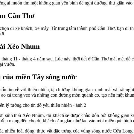
hững ai muốn tìm một không gian yên bình để nghỉ dưỡng, thư giãn vào 
hum Cần Thơ
a chọn đi xe khách, xe máy. Từ trung tâm thành phố Cần Thơ, bạn đi t
ơi.
thái Xẻo Nhum
tháng 11 - tháng 4 năm sau. Lúc này, thời tiết ở Cần Thơ mát mẻ, dễ ch
tại vườn.
ị của miền Tây sông nước
 tìm về với thiên nhiên, tận hưởng không gian xanh mát và trải nghi
o cá trong veo và những con đường mòn quanh co, tạo nên một khung
n sinh thái Xẻo Nhum, du khách sẽ được chào đón bởi không gian x
 đều mang đến cho du khách cảm giác như lạc vào một miền quê bình dị
a nhiều loài động, thực vật đặc trưng của vùng sông nước Cửu Long.