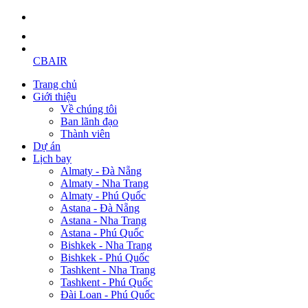
CBAIR
Trang chủ
Giới thiệu
Về chúng tôi
Ban lãnh đạo
Thành viên
Dự án
Lịch bay
Almaty - Đà Nẵng
Almaty - Nha Trang
Almaty - Phú Quốc
Astana - Đà Nẵng
Astana - Nha Trang
Astana - Phú Quốc
Bishkek - Nha Trang
Bishkek - Phú Quốc
Tashkent - Nha Trang
Tashkent - Phú Quốc
Đài Loan - Phú Quốc