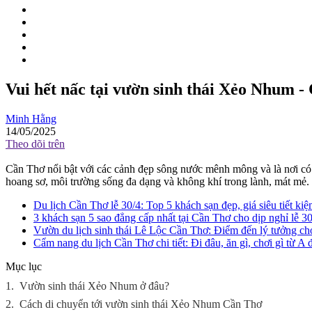
Vui hết nấc tại vườn sinh thái Xẻo Nhum -
Minh Hằng
14/05/2025
Theo dõi trên
Cần Thơ nổi bật với các cảnh đẹp sông nước mênh mông và là nơi có n
hoang sơ, môi trường sống đa dạng và không khí trong lành, mát mẻ.
Du lịch Cần Thơ lễ 30/4: Top 5 khách sạn đẹp, giá siêu tiết ki
3 khách sạn 5 sao đẳng cấp nhất tại Cần Thơ cho dịp nghỉ lễ 3
Vườn du lịch sinh thái Lê Lộc Cần Thơ: Điểm đến lý tưởng ch
Cẩm nang du lịch Cần Thơ chi tiết: Đi đâu, ăn gì, chơi gì từ A 
Mục lục
1.
Vườn sinh thái Xẻo Nhum ở đâu?
2.
Cách di chuyển tới vườn sinh thái Xẻo Nhum Cần Thơ