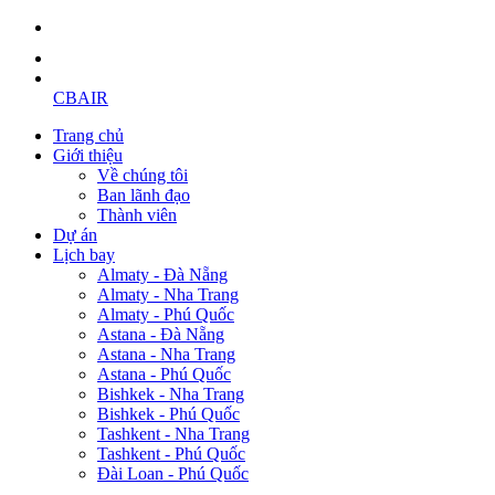
CBAIR
Trang chủ
Giới thiệu
Về chúng tôi
Ban lãnh đạo
Thành viên
Dự án
Lịch bay
Almaty - Đà Nẵng
Almaty - Nha Trang
Almaty - Phú Quốc
Astana - Đà Nẵng
Astana - Nha Trang
Astana - Phú Quốc
Bishkek - Nha Trang
Bishkek - Phú Quốc
Tashkent - Nha Trang
Tashkent - Phú Quốc
Đài Loan - Phú Quốc