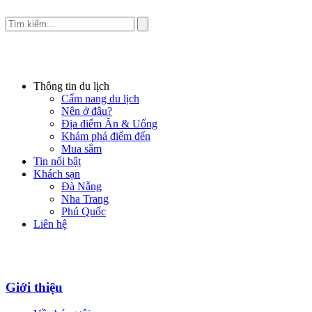
Thông tin du lịch
Cẩm nang du lịch
Nên ở đâu?
Địa điểm Ăn & Uống
Khám phá điểm đến
Mua sắm
Tin nổi bật
Khách sạn
Đà Nẵng
Nha Trang
Phú Quốc
Liên hệ
Giới thiệu