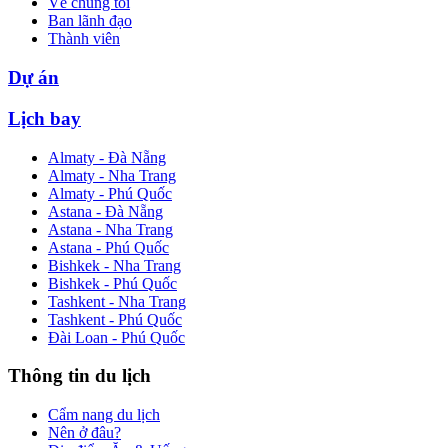
Về chúng tôi
Ban lãnh đạo
Thành viên
Dự án
Lịch bay
Almaty - Đà Nẵng
Almaty - Nha Trang
Almaty - Phú Quốc
Astana - Đà Nẵng
Astana - Nha Trang
Astana - Phú Quốc
Bishkek - Nha Trang
Bishkek - Phú Quốc
Tashkent - Nha Trang
Tashkent - Phú Quốc
Đài Loan - Phú Quốc
Thông tin du lịch
Cẩm nang du lịch
Nên ở đâu?