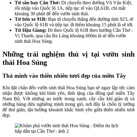
Từ sân bay Cần Thơ:
Di chuyển theo đường Võ Văn Kiệt,
rồi nhập vào Quốc lộ 1A, tiếp tục rẽ vào QL61B, chỉ mất
khoảng 30 phút để đến vườn sinh thái.
Từ bến xe 91B:
Bạn di chuyển thẳng đến đường tỉnh 923, rẽ
vào Quốc lộ 61B và tiếp tục đi thêm khoảng 15 phút là sẽ tới.
Từ Hậu Giang:
Đi theo Quốc lộ 61B theo hướng Cần Thơ -
Vị Thanh, qua cầu Ba Láng khoảng 600m là sẽ đến vườn
sinh thái Hoa Súng.
Những trải nghiệm thú vị tại vườn sinh
thái Hoa Súng
Thả mình vào thiên nhiên tươi đẹp của miền Tây
Khi đặt chân đến vườn sinh thái Hoa Súng bạn sẽ ngay lập tức cảm
nhận được không khí bình yên, tĩnh lặng của đồng quê miền Tây
Nam Bộ. Với những ao nước trong xanh, cây cầu khỉ giản dị và
những hàng dừa nghiêng mình trong gió, nơi đây là chốn lý tưởng
để thư giãn, tận hưởng khoảnh khắc bình yên giữa thiên nhiên tươi
đẹp.