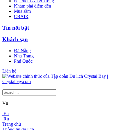
Địa điểm Ăn & Uống
Khám phá điểm đến
Mua sắm
CBAIR
Tin nổi bật
Khách sạn
Đà Nẵng
Nha Trang
Phú Quốc
Liên hệ
Vn
En
Ru
Trang chủ
Thông tin du lịch