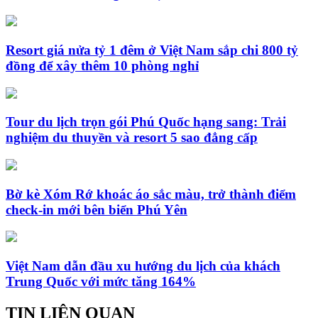
Resort giá nửa tỷ 1 đêm ở Việt Nam sắp chi 800 tỷ
đồng để xây thêm 10 phòng nghỉ
Tour du lịch trọn gói Phú Quốc hạng sang: Trải
nghiệm du thuyền và resort 5 sao đẳng cấp
Bờ kè Xóm Rớ khoác áo sắc màu, trở thành điểm
check-in mới bên biển Phú Yên
Việt Nam dẫn đầu xu hướng du lịch của khách
Trung Quốc với mức tăng 164%
TIN LIÊN QUAN