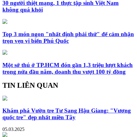
30 người thiệt mạng, 1 thực tập sinh Việt Nam
không quá khỏi
Top 3 món ngon "nhất định phải thử" để cảm nhận
trọn vẹn vị biển Phú Quốc
Một sở thú ở TP.HCM đón gần 1,3 triệu lượt khách
trong nửa đầu năm, doanh thu vượt 100 tỷ đồng
TIN LIÊN QUAN
Khám phá Vườn tre Tư Sang Hậu Giang: "Vương
quốc tre" đẹp nhất miền Tây
05.03.2025