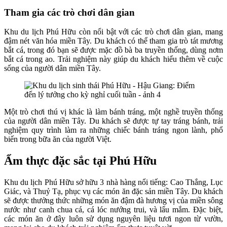
Tham gia các trò chơi dân gian
Khu du lịch Phú Hữu còn nổi bật với các trò chơi dân gian, mang
đậm nét văn hóa miền Tây. Du khách có thể tham gia trò tát mương
bắt cá, trong đó bạn sẽ được mặc đồ bà ba truyền thống, dùng nơm
bắt cá trong ao. Trải nghiệm này giúp du khách hiểu thêm về cuộc
sống của người dân miền Tây.
Một trò chơi thú vị khác là làm bánh tráng, một nghề truyền thống
của người dân miền Tây. Du khách sẽ được tự tay tráng bánh, trải
nghiệm quy trình làm ra những chiếc bánh tráng ngon lành, phổ
biến trong bữa ăn của người Việt.
Ẩm thực đặc sắc tại Phú Hữu
Khu du lịch Phú Hữu sở hữu 3 nhà hàng nổi tiếng: Cao Thắng, Lục
Giác, và Thuỷ Tạ, phục vụ các món ăn đặc sản miền Tây. Du khách
sẽ được thưởng thức những món ăn đậm đà hương vị của miền sông
nước như canh chua cá, cá lóc nướng trui, và lẩu mắm. Đặc biệt,
các món ăn ở đây luôn sử dụng nguyên liệu tươi ngon từ vườn,