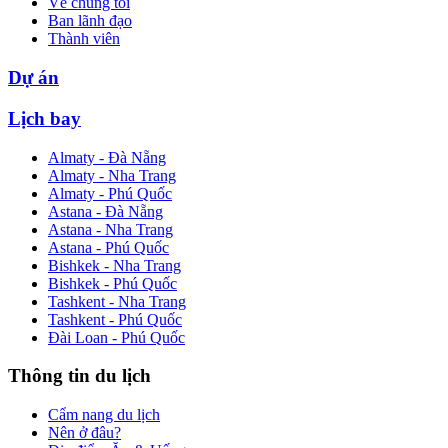
Về chúng tôi
Ban lãnh đạo
Thành viên
Dự án
Lịch bay
Almaty - Đà Nẵng
Almaty - Nha Trang
Almaty - Phú Quốc
Astana - Đà Nẵng
Astana - Nha Trang
Astana - Phú Quốc
Bishkek - Nha Trang
Bishkek - Phú Quốc
Tashkent - Nha Trang
Tashkent - Phú Quốc
Đài Loan - Phú Quốc
Thông tin du lịch
Cẩm nang du lịch
Nên ở đâu?