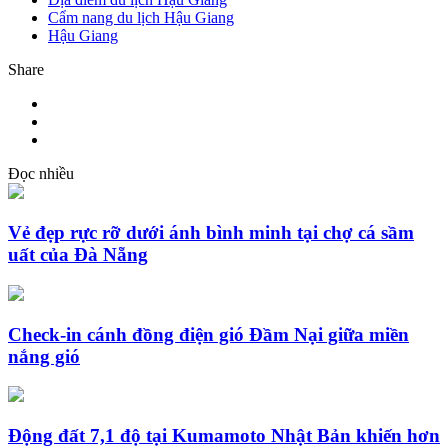
Cẩm nang du lịch Hậu Giang
Hậu Giang
Share
Đọc nhiều
Vẻ đẹp rực rỡ dưới ánh bình minh tại chợ cá sầm
uất của Đà Nẵng
Check-in cánh đồng điện gió Đầm Nại giữa miền
nắng gió
Động đất 7,1 độ tại Kumamoto Nhật Bản khiến hơn