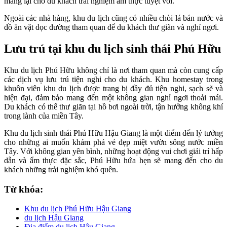
mang lại cho du khách trải nghiệm ẩm thực tuyệt vời.
Ngoài các nhà hàng, khu du lịch cũng có nhiều chòi lá bán nước và
đồ ăn vặt dọc đường tham quan để du khách thư giãn và nghỉ ngơi.
Lưu trú tại khu du lịch sinh thái Phú Hữu
Khu du lịch Phú Hữu không chỉ là nơi tham quan mà còn cung cấp
các dịch vụ lưu trú tiện nghi cho du khách. Khu homestay trong
khuôn viên khu du lịch được trang bị đầy đủ tiện nghi, sạch sẽ và
hiện đại, đảm bảo mang đến một không gian nghỉ ngơi thoải mái.
Du khách có thể thư giãn tại hồ bơi ngoài trời, tận hưởng không khí
trong lành của miền Tây.
Khu du lịch sinh thái Phú Hữu Hậu Giang là một điểm đến lý tưởng
cho những ai muốn khám phá vẻ đẹp miệt vườn sông nước miền
Tây. Với không gian yên bình, những hoạt động vui chơi giải trí hấp
dẫn và ẩm thực đặc sắc, Phú Hữu hứa hẹn sẽ mang đến cho du
khách những trải nghiệm khó quên.
Từ khóa:
Khu du lịch Phú Hữu Hậu Giang
du lịch Hậu Giang
Địa điểm du lịch Hậu Giang