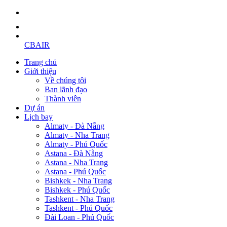
CBAIR
Trang chủ
Giới thiệu
Về chúng tôi
Ban lãnh đạo
Thành viên
Dự án
Lịch bay
Almaty - Đà Nẵng
Almaty - Nha Trang
Almaty - Phú Quốc
Astana - Đà Nẵng
Astana - Nha Trang
Astana - Phú Quốc
Bishkek - Nha Trang
Bishkek - Phú Quốc
Tashkent - Nha Trang
Tashkent - Phú Quốc
Đài Loan - Phú Quốc