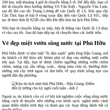
200 km, mất khoảng 4 giờ di chuyển bằng ô tô. Để đến đây, bạn có
thể di chuyển theo hướng đường Võ Văn Kiệt - Nguyễn Văn Linh,
sau đó lên cao tốc Trung Lương để vào Quốc lộ 1A. Khi qua cầu
Cần Thơ, bạn rẽ trái ở vòng xoay đầu tiên vào Quốc Lộ 91C, tiếp
tục đi theo tỉnh lộ 925B cho đến khi đến khu du lịch Phú Hữu.
Nếu bạn di chuyển bằng xe máy, hãy đi thẳng vào Quốc lộ 1A thay
vì vào cao tốc. Sau đó bạn tiếp tục di chuyển theo các bước trên.
Vẻ đẹp miệt vườn sông nước tại Phú Hữu
Phú Hữu được ví như một "ốc đảo xanh" giữa lòng Hậu Giang, nơi
du khách có thể thỏa sức khám phá vẻ đẹp của những miệt vườn
trĩu quả. Tại đây, bạn sẽ được chiêm ngưỡng những vườn chôm
chôm, măng cụt, sầu riêng, xoài... đang mùa chín rộ, thưởng thức
những trái cây tươi ngon và tìm hiểu về quy trình trồng trọt của
người dân địa phương.
Ngoài ra, du khách còn có cơ hội trải nghiệm cuộc sống sông nước
bằng cách đi thuyền trên những con kênh rạch, ngắm nhìn cảnh
quan thiên nhiên tươi đẹp và tham gia các hoạt động đánh bắt cá
truyền thống.