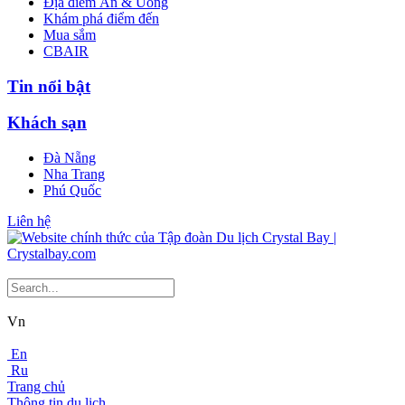
Địa điểm Ăn & Uống
Khám phá điểm đến
Mua sắm
CBAIR
Tin nổi bật
Khách sạn
Đà Nẵng
Nha Trang
Phú Quốc
Liên hệ
Vn
En
Ru
Trang chủ
Thông tin du lịch