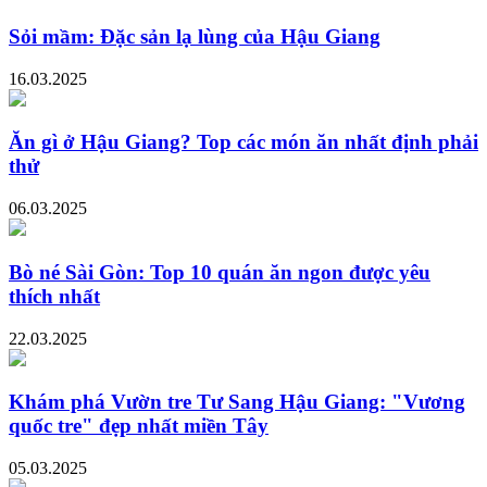
Sỏi mầm: Đặc sản lạ lùng của Hậu Giang
16.03.2025
Ăn gì ở Hậu Giang? Top các món ăn nhất định phải
thử
06.03.2025
Bò né Sài Gòn: Top 10 quán ăn ngon được yêu
thích nhất
22.03.2025
Khám phá Vườn tre Tư Sang Hậu Giang: "Vương
quốc tre" đẹp nhất miền Tây
05.03.2025