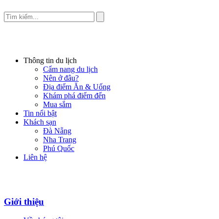
Thông tin du lịch
Cẩm nang du lịch
Nên ở đâu?
Địa điểm Ăn & Uống
Khám phá điểm đến
Mua sắm
Tin nổi bật
Khách sạn
Đà Nẵng
Nha Trang
Phú Quốc
Liên hệ
Giới thiệu