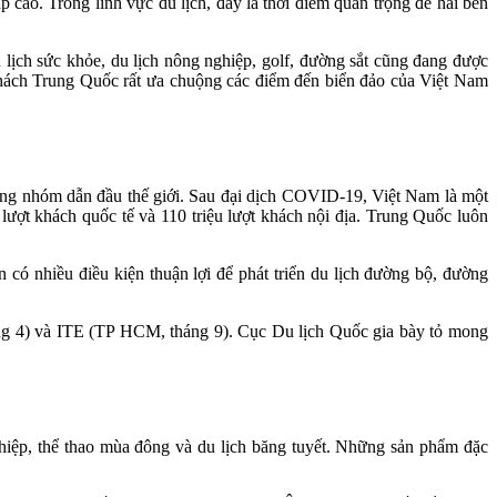
cao. Trong lĩnh vực du lịch, đây là thời điểm quan trọng để hai bên
u lịch sức khỏe, du lịch nông nghiệp, golf, đường sắt cũng đang được
hách Trung Quốc rất ưa chuộng các điểm đến biển đảo của Việt Nam
ong nhóm dẫn đầu thế giới. Sau đại dịch COVID-19, Việt Nam là một
ợt khách quốc tế và 110 triệu lượt khách nội địa. Trung Quốc luôn
có nhiều điều kiện thuận lợi để phát triển du lịch đường bộ, đường
háng 4) và ITE (TP HCM, tháng 9). Cục Du lịch Quốc gia bày tỏ mong
iệp, thể thao mùa đông và du lịch băng tuyết. Những sản phẩm đặc