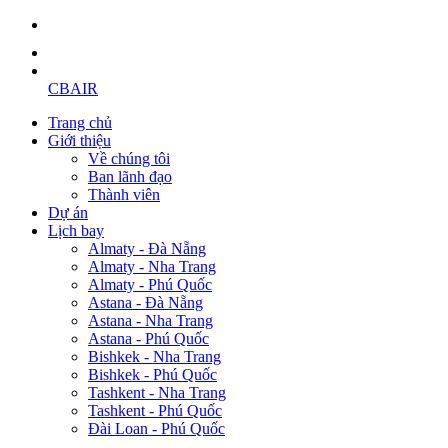
CBAIR
Trang chủ
Giới thiệu
Về chúng tôi
Ban lãnh đạo
Thành viên
Dự án
Lịch bay
Almaty - Đà Nẵng
Almaty - Nha Trang
Almaty - Phú Quốc
Astana - Đà Nẵng
Astana - Nha Trang
Astana - Phú Quốc
Bishkek - Nha Trang
Bishkek - Phú Quốc
Tashkent - Nha Trang
Tashkent - Phú Quốc
Đài Loan - Phú Quốc