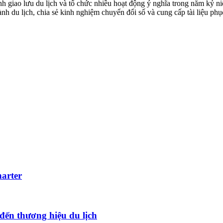
h giao lưu du lịch và tổ chức nhiều hoạt động ý nghĩa trong năm kỷ n
h du lịch, chia sẻ kinh nghiệm chuyển đổi số và cung cấp tài liệu phục
harter
đến thương hiệu du lịch