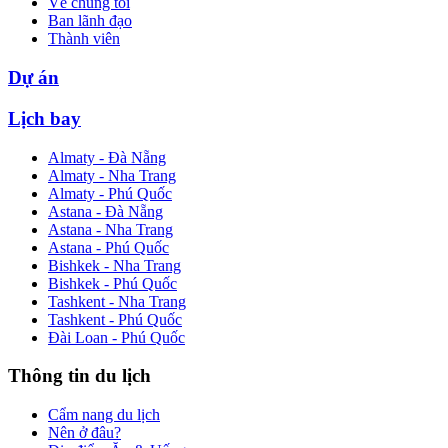
Về chúng tôi
Ban lãnh đạo
Thành viên
Dự án
Lịch bay
Almaty - Đà Nẵng
Almaty - Nha Trang
Almaty - Phú Quốc
Astana - Đà Nẵng
Astana - Nha Trang
Astana - Phú Quốc
Bishkek - Nha Trang
Bishkek - Phú Quốc
Tashkent - Nha Trang
Tashkent - Phú Quốc
Đài Loan - Phú Quốc
Thông tin du lịch
Cẩm nang du lịch
Nên ở đâu?