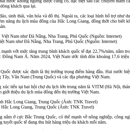
ai nước không ngừng được củng cố, đặc biệt sau các chuyến thăm cấp 
 dòng khách qua lại.
ảo, sinh thái, văn hóa và đô thị. Ngoài ra, các loại hình bổ trợ như d
iềm năng du lịch mùa đông của Hắc Long Giang, đồng thời cho biết k
sản.
iệt Nam như Đà Nẵng, Nha Trang, Phú Quốc (Nguồn: Internet)
g mạnh với mức tăng trung bình khách quốc tế đạt 22,7%/năm, nằm tr
ực Đông Nam Á. Năm 2024, Việt Nam ước tính đón khoảng 17,6 triệu lư
Quốc được xác định là thị trường trọng điểm hàng đầu. Hai nước hiện 
ảng Tây, Vân Nam (Trung Quốc) và các địa phương Việt Nam.
g xúc tiến tại hai hội chợ du lịch lớn trong năm là VITM (Hà Nội, t
 giới thiệu du lịch mùa đông đến thị trường Việt Nam.
nh Hắc Long Giang, Trung Quốc (Ảnh: TNK Travel)
g nằm ở cực Bắc Trung Quốc, có thế mạnh về nông nghiệp, công ngh
g tuyết quốc tế đang thu hút hàng triệu du khách mỗi năm.