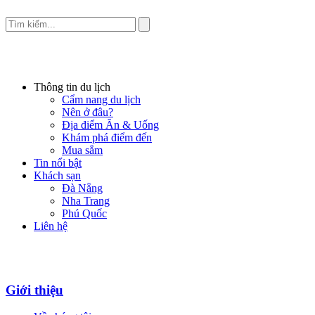
Thông tin du lịch
Cẩm nang du lịch
Nên ở đâu?
Địa điểm Ăn & Uống
Khám phá điểm đến
Mua sắm
Tin nổi bật
Khách sạn
Đà Nẵng
Nha Trang
Phú Quốc
Liên hệ
Giới thiệu