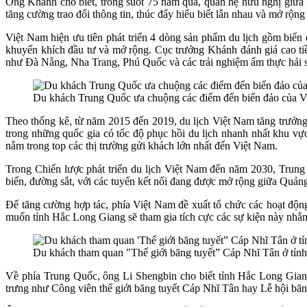
Ông Khánh cho biết, trong suốt 75 năm qua, quan hệ hữu nghị giữa h
tăng cường trao đổi thông tin, thúc đẩy hiểu biết lẫn nhau và mở rộng
Việt Nam hiện ưu tiên phát triển 4 dòng sản phẩm du lịch gồm biển đ
khuyến khích đầu tư và mở rộng. Cục trưởng Khánh đánh giá cao t
như Đà Nẵng, Nha Trang, Phú Quốc và các trải nghiệm ẩm thực hải 
Du khách Trung Quốc ưa chuộng các điểm đến biển đảo của V
Theo thống kê, từ năm 2015 đến 2019, du lịch Việt Nam tăng trưởn
trong những quốc gia có tốc độ phục hồi du lịch nhanh nhất khu v
nằm trong top các thị trường gửi khách lớn nhất đến Việt Nam.
Trong Chiến lược phát triển du lịch Việt Nam đến năm 2030, Trung 
biển, đường sắt, với các tuyến kết nối đang được mở rộng giữa Qu
Để tăng cường hợp tác, phía Việt Nam đề xuất tổ chức các hoạt độn
muốn tỉnh Hắc Long Giang sẽ tham gia tích cực các sự kiện này nhằm
Du khách tham quan "Thế giới băng tuyết” Cáp Nhĩ Tân ở tỉ
Về phía Trung Quốc, ông Li Shengbin cho biết tỉnh Hắc Long Gian
trưng như Công viên thế giới băng tuyết Cáp Nhĩ Tân hay Lễ hội băn