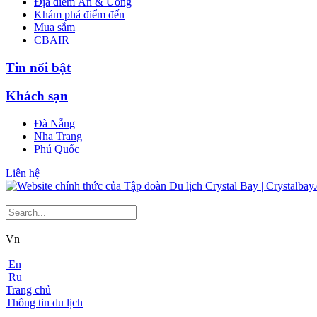
Địa điểm Ăn & Uống
Khám phá điểm đến
Mua sắm
CBAIR
Tin nổi bật
Khách sạn
Đà Nẵng
Nha Trang
Phú Quốc
Liên hệ
Vn
En
Ru
Trang chủ
Thông tin du lịch