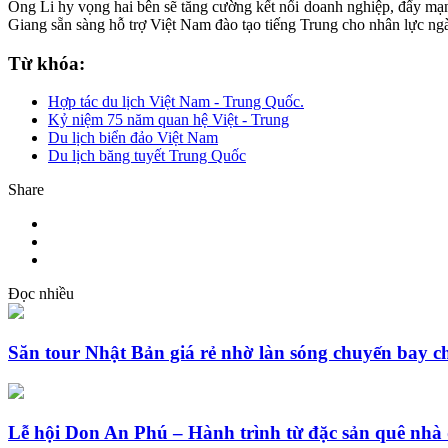
Ông Li hy vọng hai bên sẽ tăng cường kết nối doanh nghiệp, đẩy mạn
Giang sẵn sàng hỗ trợ Việt Nam đào tạo tiếng Trung cho nhân lực ngàn
Từ khóa:
Hợp tác du lịch Việt Nam - Trung Quốc.
Kỷ niệm 75 năm quan hệ Việt - Trung
Du lịch biển đảo Việt Nam
Du lịch băng tuyết Trung Quốc
Share
Đọc nhiều
Săn tour Nhật Bản giá rẻ nhờ làn sóng chuyến bay c
Lễ hội Don An Phú – Hành trình từ đặc sản quê nhà 