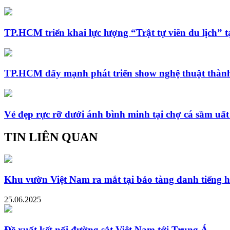
TP.HCM triển khai lực lượng “Trật tự viên du lịch” t
TP.HCM đẩy mạnh phát triển show nghệ thuật thành
Vẻ đẹp rực rỡ dưới ánh bình minh tại chợ cá sầm uấ
TIN LIÊN QUAN
Khu vườn Việt Nam ra mắt tại bảo tàng danh tiếng h
25.06.2025
Đề xuất kết nối đường sắt Việt Nam tới Trung Á