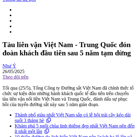
Tàu liên vận Việt Nam - Trung Quốc đón
đoàn khách đầu tiên sau 5 năm tạm dừng
Như Ý
26/05/2025
Theo dõi trên
Tối qua (25/5), Tổng Công ty Đường sắt Việt Nam đã chính thức tổ
chức sự kiện đón những hành khách quốc tế đầu tiên trên chuyến
tàu liên vận nối liền Việt Nam và Trung Quốc, đánh dấu sự phục
hồi của tuyến đường sắt này sau 5 năm gián đoạn.
Thành phố giàu nhất Việt Nam sắp có lễ hội trái cây kéo dài
suốt 3 tháng hè
Khám phá 5 ngôi chùa linh thiêng đẹp nhất Việt Nam nên đến
ít nhất một lần
10 thiên đường du lịch biển Việt Nam nên “xách ba lô lên và