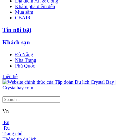
Địa điểm Ăn & Uống
Khám phá điểm đến
Mua sắm
CBAIR
Tin nổi bật
Khách sạn
Đà Nẵng
Nha Trang
Phú Quốc
Liên hệ
Vn
En
Ru
Trang chủ
Thông tin du lịch