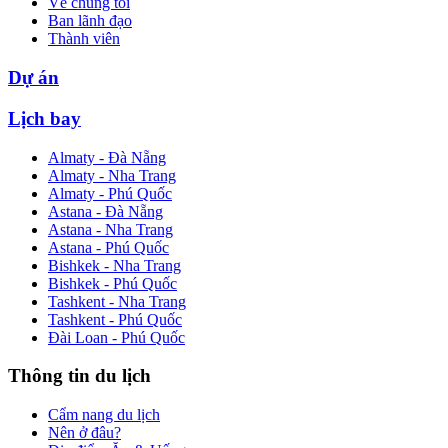
Về chúng tôi
Ban lãnh đạo
Thành viên
Dự án
Lịch bay
Almaty - Đà Nẵng
Almaty - Nha Trang
Almaty - Phú Quốc
Astana - Đà Nẵng
Astana - Nha Trang
Astana - Phú Quốc
Bishkek - Nha Trang
Bishkek - Phú Quốc
Tashkent - Nha Trang
Tashkent - Phú Quốc
Đài Loan - Phú Quốc
Thông tin du lịch
Cẩm nang du lịch
Nên ở đâu?