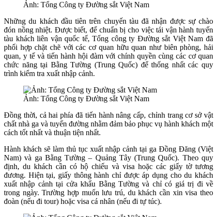
Ảnh: Tổng Công ty Đường sắt Việt Nam
Những du khách đầu tiên trên chuyến tàu đã nhận được sự chào
đón nồng nhiệt. Được biết, để chuẩn bị cho việc tái vận hành tuyến
tàu khách liên vận quốc tế, Tổng công ty Đường sắt Việt Nam đã
phối hợp chặt chẽ với các cơ quan hữu quan như biên phòng, hải
quan, y tế và tiến hành hội đàm với chính quyền cùng các cơ quan
chức năng tại Bằng Tường (Trung Quốc) để thống nhất các quy
trình kiểm tra xuất nhập cảnh.
Ảnh: Tổng Công ty Đường sắt Việt Nam
Đồng thời, cả hai phía đã tiến hành nâng cấp, chỉnh trang cơ sở vật
chất nhà ga và tuyến đường nhằm đảm bảo phục vụ hành khách một
cách tốt nhất và thuận tiện nhất.
Hành khách sẽ làm thủ tục xuất nhập cảnh tại ga Đồng Đăng (Việt
Nam) và ga Bằng Tường – Quảng Tây (Trung Quốc). Theo quy
định, du khách cần có hộ chiếu và visa hoặc các giấy tờ tương
đương. Hiện tại, giấy thông hành chỉ được áp dụng cho du khách
xuất nhập cảnh tại cửa khẩu Bằng Tường và chỉ có giá trị đi về
trong ngày. Trường hợp muốn lưu trú, du khách cần xin visa theo
đoàn (nếu đi tour) hoặc visa cá nhân (nếu đi tự túc).