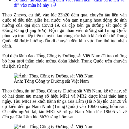
đi” vào mùa hè này
Theo Znews, cụ thể, vào lúc 23h20 đêm qua, chuyến tàu liên vận
quốc tế đầu tiên giữa hai nước, vốn tạm ngưng hoạt động do ảnh
hưởng của đại dịch Covid-19, đã cập bến ga đường sắt quốc tế
Đồng Đăng (Lạng Sơn). Đội ngũ nhân viên đường sắt Trung Quốc
phục vụ trực tiếp trên chuyến tàu cùng các hành khách đến từ Trung
Quốc đã được hướng dẫn di chuyển đến khu vực làm thủ tục nhập
cảnh.
Đại diện lãnh đạo Tổng Công ty Đường sắt Việt Nam đã trao những
bó hoa tươi thắm chúc mừng đoàn khách Trung Quốc trên chuyến
tàu lịch sử này.
Ảnh: Tổng Công ty Đường sắt Việt Nam
Theo thông tin từ Tổng Công ty Đường sắt Việt Nam, kể từ nay, sẽ
có hai đoàn tàu mang số hiệu MR1 và MR2 được khai thác hàng
ngày. Tàu MR1 sẽ khởi hành từ ga Gia Lâm (Hà Nội) lúc 21h20 và
dự kiến đến ga Nam Ninh (Trung Quốc) vào 10h06 sáng hôm sau.
Ở chiều ngược lại, tàu MR2 sẽ rời ga Nam Ninh lúc 18h05 và về
đến ga Gia Lâm lúc 5h30 sáng hôm sau.