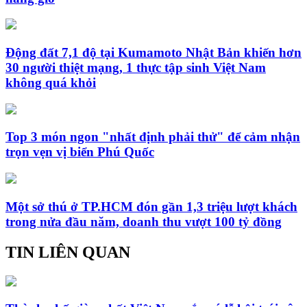
Động đất 7,1 độ tại Kumamoto Nhật Bản khiến hơn
30 người thiệt mạng, 1 thực tập sinh Việt Nam
không quá khỏi
Top 3 món ngon "nhất định phải thử" để cảm nhận
trọn vẹn vị biển Phú Quốc
Một sở thú ở TP.HCM đón gần 1,3 triệu lượt khách
trong nửa đầu năm, doanh thu vượt 100 tỷ đồng
TIN LIÊN QUAN