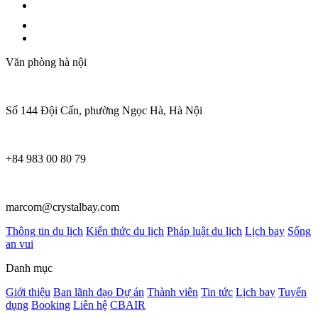
Văn phòng hà nội
Số 144 Đội Cấn, phường Ngọc Hà, Hà Nội
+84 983 00 80 79
marcom@crystalbay.com
Thông tin du lịch
Kiến thức du lịch
Pháp luật du lịch
Lịch bay
Sống
an vui
Danh mục
Giới thiệu
Ban lãnh đạo
Dự án
Thành viên
Tin tức
Lịch bay
Tuyển
dụng
Booking
Liên hệ
CBAIR