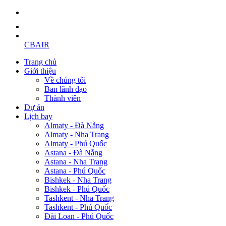
CBAIR
Trang chủ
Giới thiệu
Về chúng tôi
Ban lãnh đạo
Thành viên
Dự án
Lịch bay
Almaty - Đà Nẵng
Almaty - Nha Trang
Almaty - Phú Quốc
Astana - Đà Nẵng
Astana - Nha Trang
Astana - Phú Quốc
Bishkek - Nha Trang
Bishkek - Phú Quốc
Tashkent - Nha Trang
Tashkent - Phú Quốc
Đài Loan - Phú Quốc