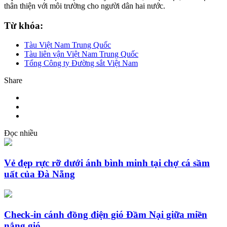
thân thiện với môi trường cho người dân hai nước.
Từ khóa:
Tàu Việt Nam Trung Quốc
Tàu liên vận Việt Nam Trung Quốc
Tổng Công ty Đường sắt Việt Nam
Share
Đọc nhiều
Vẻ đẹp rực rỡ dưới ánh bình minh tại chợ cá sầm
uất của Đà Nẵng
Check-in cánh đồng điện gió Đầm Nại giữa miền
nắng gió