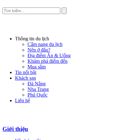
Thông tin du lịch
Cẩm nang du lịch
Nên ở đâu?
Địa điểm Ăn & Uống
Khám phá điểm đến
Mua sắm
Tin nổi bật
Khách sạn
Đà Nẵng
Nha Trang
Phú Quốc
Liên hệ
Giới thiệu