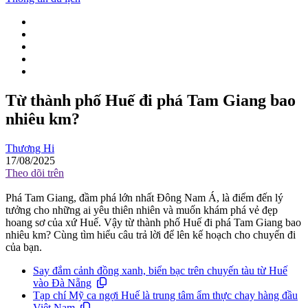
Từ thành phố Huế đi phá Tam Giang bao
nhiêu km?
Thương Hi
17/08/2025
Theo dõi trên
Phá Tam Giang, đầm phá lớn nhất Đông Nam Á, là điểm đến lý
tưởng cho những ai yêu thiên nhiên và muốn khám phá vẻ đẹp
hoang sơ của xứ Huế. Vậy từ thành phố Huế đi phá Tam Giang bao
nhiêu km? Cùng tìm hiểu câu trả lời để lên kế hoạch cho chuyến đi
của bạn.
Say đắm cảnh đồng xanh, biển bạc trên chuyến tàu từ Huế
vào Đà Nẵng
Tạp chí Mỹ ca ngợi Huế là trung tâm ẩm thực chay hàng đầu
Việt Nam