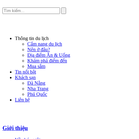
Thông tin du lịch
Cẩm nang du lịch
Nên ở đâu?
Địa điểm Ăn & Uống
Khám phá điểm đến
Mua sắm
Tin nổi bật
Khách sạn
Đà Nẵng
Nha Trang
Phú Quốc
Liên hệ
Giới thiệu