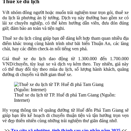
Thuê xe du lịch
Với nhóm đông người hoặc muốn trải nghiệm tour trọn gói, thuê xe
du lịch là phương án lý tưởng. Dịch vụ này thường bao gồm xe có
lái xe chuyên nghiệp, có thể kèm hướng dẫn viên, đưa đón đúng
giờ, đảm bảo an toàn và tiện nghi.
Thuê xe du lịch cũng giúp bạn dễ dàng kết hợp tham quan nhiều địa
điểm khác trong cùng hành trình như bãi biển Thuận An, các làng
chài, hay các điểm check-in nổi tiếng ven phá.
Giá thuê xe du lịch dao động từ 1.300.000 đến 1.700.000
VND/chuyến, tùy loại xe và dịch vụ kèm theo. Tuy nhiên, giá này
có thể thay đổi tùy theo mùa du lịch, số lượng hành khách, quãng
đường di chuyển và thời gian thuê xe.
Thuê xe du lịch từ TP. Huế đi phá Tam Giang (Nguồn:
Internet)
Hy vọng thông tin về quãng đường từ Huế đến Phá Tam Giang sẽ
giúp bạn lên kế hoạch di chuyển thuận tiện và tận hưởng trọn vẹn
vẻ đẹp thiên nhiên cùng những trải nghiệm thư giãn đáng nhớ.
>>
Tra cứu xã phường, tỉnh thành sau sáp nhập năm 2025
<<