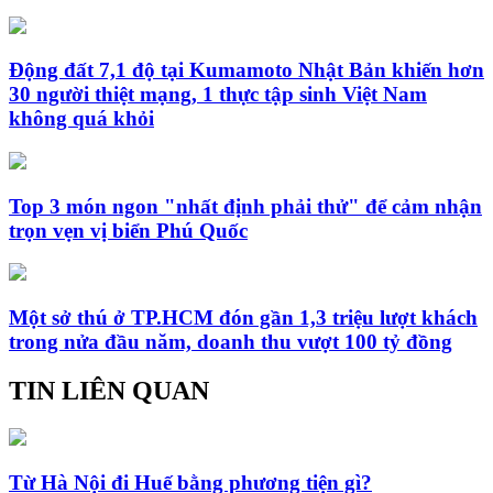
Động đất 7,1 độ tại Kumamoto Nhật Bản khiến hơn
30 người thiệt mạng, 1 thực tập sinh Việt Nam
không quá khỏi
Top 3 món ngon "nhất định phải thử" để cảm nhận
trọn vẹn vị biển Phú Quốc
Một sở thú ở TP.HCM đón gần 1,3 triệu lượt khách
trong nửa đầu năm, doanh thu vượt 100 tỷ đồng
TIN LIÊN QUAN
Từ Hà Nội đi Huế bằng phương tiện gì?