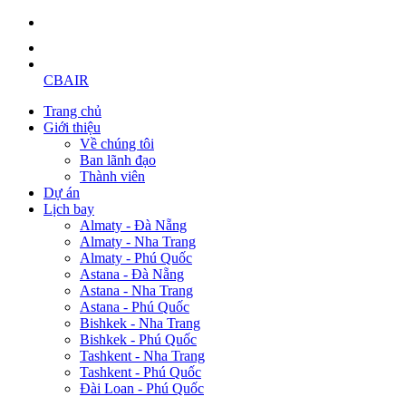
CBAIR
Trang chủ
Giới thiệu
Về chúng tôi
Ban lãnh đạo
Thành viên
Dự án
Lịch bay
Almaty - Đà Nẵng
Almaty - Nha Trang
Almaty - Phú Quốc
Astana - Đà Nẵng
Astana - Nha Trang
Astana - Phú Quốc
Bishkek - Nha Trang
Bishkek - Phú Quốc
Tashkent - Nha Trang
Tashkent - Phú Quốc
Đài Loan - Phú Quốc