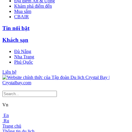
Địa điểm Ăn & Uống
Khám phá điểm đến
Mua sắm
CBAIR
Tin nổi bật
Khách sạn
Đà Nẵng
Nha Trang
Phú Quốc
Liên hệ
Vn
En
Ru
Trang chủ
Thông tin du lịch