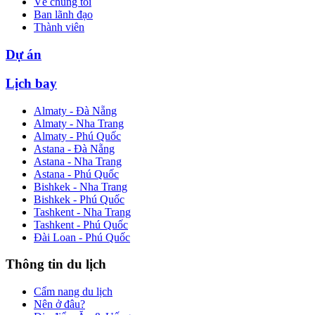
Về chúng tôi
Ban lãnh đạo
Thành viên
Dự án
Lịch bay
Almaty - Đà Nẵng
Almaty - Nha Trang
Almaty - Phú Quốc
Astana - Đà Nẵng
Astana - Nha Trang
Astana - Phú Quốc
Bishkek - Nha Trang
Bishkek - Phú Quốc
Tashkent - Nha Trang
Tashkent - Phú Quốc
Đài Loan - Phú Quốc
Thông tin du lịch
Cẩm nang du lịch
Nên ở đâu?