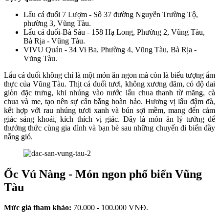
Lẩu cá đuối 7 Lượm - Số 37 đường Nguyễn Trường Tộ,
phường 3, Vũng Tàu.
Lẩu cá đuối-Bà Sáu - 158 Hạ Long, Phường 2, Vũng Tàu,
Bà Rịa - Vũng Tàu.
VIVU Quán - 34 Vi Ba, Phường 4, Vũng Tàu, Bà Rịa -
Vũng Tàu.
Lẩu cá đuối không chỉ là một món ăn ngon mà còn là biểu tượng ẩm
thực của Vũng Tàu. Thịt cá đuối tươi, không xương dăm, có độ dai
giòn đặc trưng, khi nhúng vào nước lẩu chua thanh từ măng, cà
chua và me, tạo nên sự cân bằng hoàn hảo. Hương vị lẩu đậm đà,
kết hợp với rau nhúng tươi xanh và bún sợi mềm, mang đến cảm
giác sảng khoái, kích thích vị giác. Đây là món ăn lý tưởng để
thưởng thức cùng gia đình và bạn bè sau những chuyến đi biển đầy
nắng gió.
Ốc Vú Nàng - Món ngon phố biển Vũng
Tàu
Mức giá tham khảo:
70.000 - 100.000 VNĐ.