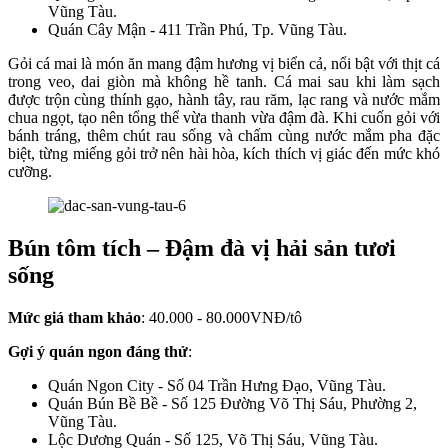
Vũng Tàu.
Quán Cây Mận - 411 Trần Phú, Tp. Vũng Tàu.
Gỏi cá mai là món ăn mang đậm hương vị biển cả, nổi bật với thịt cá
trong veo, dai giòn mà không hề tanh. Cá mai sau khi làm sạch
được trộn cùng thính gạo, hành tây, rau răm, lạc rang và nước mắm
chua ngọt, tạo nên tổng thể vừa thanh vừa đậm đà. Khi cuốn gỏi với
bánh tráng, thêm chút rau sống và chấm cùng nước mắm pha đặc
biệt, từng miếng gỏi trở nên hài hòa, kích thích vị giác đến mức khó
cưỡng.
Bún tôm tích – Đậm đà vị hải sản tươi
sống
Mức giá tham khảo
: 40.000 - 80.000VNĐ/tô
Gợi ý quán ngon đáng thử
:
Quán Ngon City - Số 04 Trần Hưng Đạo, Vũng Tàu.
Quán Bún Bề Bề - Số 125 Đường Võ Thị Sáu, Phường 2,
Vũng Tàu.
Lộc Dương Quán - Số 125, Võ Thị Sáu, Vũng Tàu.