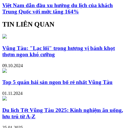
Việt Nam dẫn đầu xu hướng du lịch của khách
Trung Quốc với mức tăng 164%
TIN LIÊN QUAN
Vũng Tàu: "Lạc lối" trong hương vị bánh khọt
thơm ngon khó cưỡng
09.10.2024
Top 5 quán hải sản ngon bổ rẻ nhất Vũng Tàu
01.11.2024
Du lịch Tết Vũng Tàu 2025: Kinh nghiệm ăn uống,
lưu trú từ A-Z
25.01.2025