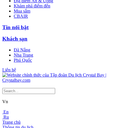
Địa điểm Ăn & Uống
Khám phá điểm đến
Mua sắm
CBAIR
Tin nổi bật
Khách sạn
Đà Nẵng
Nha Trang
Phú Quốc
Liên hệ
Vn
En
Ru
Trang chủ
Thông tin du lịch