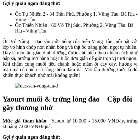
Gợi ý quán ngon đáng thử:
Ốc Tự Nhiên 2 - 34 Trần Phú, Phường 1, Vũng Tàu, Bà Rịa -
Vũng Tàu.
Ốc Thiên Nhiên - 60 Võ Thị Sáu, Phường 2, Vũng Tàu, Bà
Rịa - Vũng Tàu.
Ốc Vú Nàng – đặc sản nức tiếng của biển Vũng Tàu, nổi bật với
lớp vỏ hình chóp nón nhẵn bóng và thịt ốc trắng giòn, ngọt tự nhiên.
Đây là món ăn giàu dinh dưỡng, được chế biến theo nhiều cách như
hấp sả, nướng mỡ hành hoặc luộc đơn giản để giữ trọn vị tươi ngon.
Khi chấm cùng muối tiêu chanh hoặc mắm ớt cay cay, hương vị
mặn mà của biển cả càng thêm đậm đà. Một lần thưởng thức là đủ
khiến thực khách nhớ mãi không quên!
Yaourt muối & trứng lòng đào – Cặp đôi
gây thương nhớ
Mức giá tham khảo
: Yaourt từ 10.000 - 15.000 VNĐ/ly, trứng
khoảng 7.000 VNĐ/quả.
Gợi ý quán ngon đáng thử
: