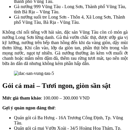
thành phố Vũng Tàu.
Gà nướng 999 Vũng Tàu - Long Sơn, Thành phố Vũng Tàu,
tỉnh Bà Rịa – Vũng Tàu.
Gà nướng suối tre Long Sơn - Thôn 4, Xã Long Sơn, Thành
phố Vũng Tàu, Bà Rịa - Vũng Tàu.
Không chỉ nổi tiếng với hải sản, đặc sản Vũng Tàu còn có món gà
nướng Long Sơn lừng danh. Gà thả vườn chắc thịt, được ướp gia vị
kỹ lưỡng, nướng trên bếp than hồng đến khi da vàng giòn, dậy mùi
thơm lừng. Khi cắn vào, lớp da giòn tan, phần thịt bên trong vẫn
mọng nước, ngọt tự nhiên. Gà nướng thường ăn kèm với muối ớt
chanh hoặc mắm nêm đậm đà, thêm rau rừng tươi mát, tạo nên một
bữa ăn dân dã nhưng không kém phần hấp dẫn.
Gỏi cá mai – Tươi ngon, giòn sần sật
Mức giá tham khảo
: 100.000 – 300.000 VNĐ
Gợi ý quán ngon đáng thử
:
Quán gỏi cá Ba Hưng - 16A Trương Công Định, Tp. Vũng
Tàu.
Quán gỏi cá mai Vườn Xoài - 34/5 Hoàng Hoa Thám, Tp.