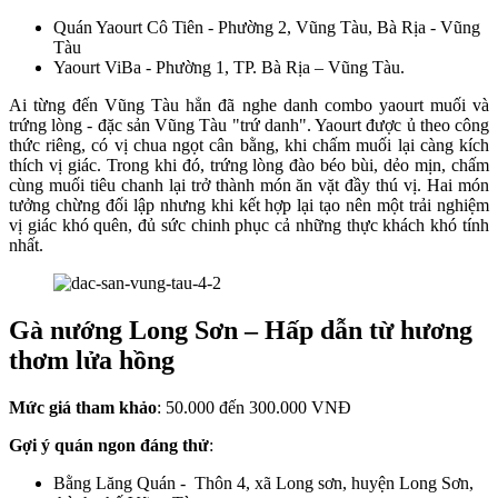
Quán Yaourt Cô Tiên - Phường 2, Vũng Tàu, Bà Rịa - Vũng
Tàu
Yaourt ViBa - Phường 1, TP. Bà Rịa – Vũng Tàu.
Ai từng đến Vũng Tàu hẳn đã nghe danh combo yaourt muối và
trứng lòng - đặc sản Vũng Tàu "trứ danh". Yaourt được ủ theo công
thức riêng, có vị chua ngọt cân bằng, khi chấm muối lại càng kích
thích vị giác. Trong khi đó, trứng lòng đào béo bùi, dẻo mịn, chấm
cùng muối tiêu chanh lại trở thành món ăn vặt đầy thú vị. Hai món
tưởng chừng đối lập nhưng khi kết hợp lại tạo nên một trải nghiệm
vị giác khó quên, đủ sức chinh phục cả những thực khách khó tính
nhất.
Gà nướng Long Sơn – Hấp dẫn từ hương
thơm lửa hồng
Mức giá tham khảo
: 50.000 đến 300.000 VNĐ
Gợi ý quán ngon đáng thử
:
Bằng Lăng Quán - Thôn 4, xã Long sơn, huyện Long Sơn,