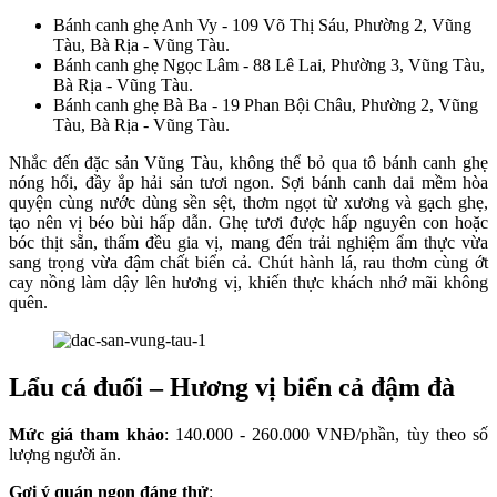
Bánh canh ghẹ Anh Vy - 109 Võ Thị Sáu, Phường 2, Vũng
Tàu, Bà Rịa - Vũng Tàu.
Bánh canh ghẹ Ngọc Lâm - 88 Lê Lai, Phường 3, Vũng Tàu,
Bà Rịa - Vũng Tàu.
Bánh canh ghẹ Bà Ba - 19 Phan Bội Châu, Phường 2, Vũng
Tàu, Bà Rịa - Vũng Tàu.
Nhắc đến đặc sản Vũng Tàu, không thể bỏ qua tô bánh canh ghẹ
nóng hổi, đầy ắp hải sản tươi ngon. Sợi bánh canh dai mềm hòa
quyện cùng nước dùng sền sệt, thơm ngọt từ xương và gạch ghẹ,
tạo nên vị béo bùi hấp dẫn. Ghẹ tươi được hấp nguyên con hoặc
bóc thịt sẵn, thấm đều gia vị, mang đến trải nghiệm ẩm thực vừa
sang trọng vừa đậm chất biển cả. Chút hành lá, rau thơm cùng ớt
cay nồng làm dậy lên hương vị, khiến thực khách nhớ mãi không
quên.
Lẩu cá đuối – Hương vị biển cả đậm đà
Mức giá tham khảo
: 140.000 - 260.000 VNĐ/phần, tùy theo số
lượng người ăn.
Gợi ý quán ngon đáng thử
: