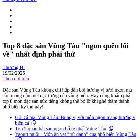
Top 8 đặc sản Vũng Tàu "ngon quên lối
về" nhất định phải thử
Thương Hi
19/02/2025
Theo dõi trên
Đặc sản Vũng Tàu không chỉ hấp dẫn bởi hương vị tươi ngon mà
còn mang đậm nét đặc trưng của vùng biển. Hãy cùng khám phá
top 8 món đặc sản nức tiếng không thể bỏ lỡ khi ghé thăm thành
phố biển kỳ thú này!
Gỏi cá mai Vũng Tàu: Bùng vị với món ngon mang hương vị
biển cả
Top 5 quán hải sản ngon bổ rẻ nhất Vũng Tàu
Yaourt muối - Món ăn vặt "trứ danh" của phố biển Vũng Tàu