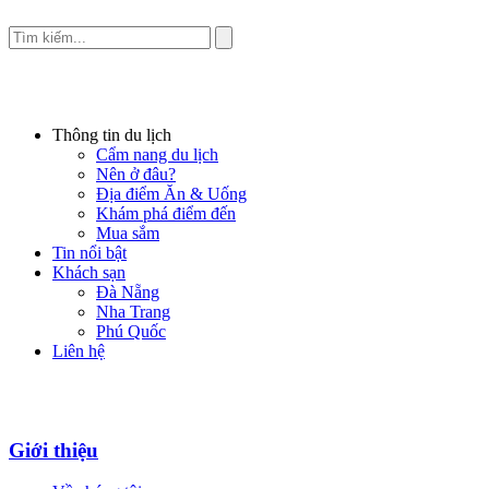
Thông tin du lịch
Cẩm nang du lịch
Nên ở đâu?
Địa điểm Ăn & Uống
Khám phá điểm đến
Mua sắm
Tin nổi bật
Khách sạn
Đà Nẵng
Nha Trang
Phú Quốc
Liên hệ
Giới thiệu