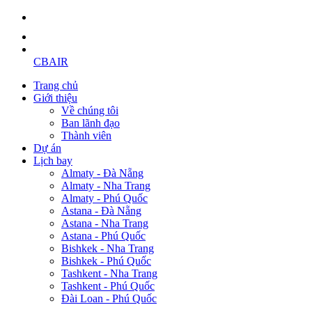
CBAIR
Trang chủ
Giới thiệu
Về chúng tôi
Ban lãnh đạo
Thành viên
Dự án
Lịch bay
Almaty - Đà Nẵng
Almaty - Nha Trang
Almaty - Phú Quốc
Astana - Đà Nẵng
Astana - Nha Trang
Astana - Phú Quốc
Bishkek - Nha Trang
Bishkek - Phú Quốc
Tashkent - Nha Trang
Tashkent - Phú Quốc
Đài Loan - Phú Quốc