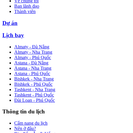
Về chúng tôi
Ban lãnh đạo
Thành viên
Dự án
Lịch bay
Almaty - Đà Nẵng
Almaty - Nha Trang
Almaty - Phú Quốc
Astana - Đà Nẵng
Astana - Nha Trang
Astana - Phú Quốc
Bishkek - Nha Trang
Bishkek - Phú Quốc
Tashkent - Nha Trang
Tashkent - Phú Quốc
Đài Loan - Phú Quốc
Thông tin du lịch
Cẩm nang du lịch
Nên ở đâu?