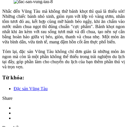
Nhắc đến Vũng Tàu mà không thử bánh khọt thì quả là thiếu sót!
Những chiếc bánh nhỏ xinh, giòn rụm với lớp vỏ vàng ươm, nhân
tôm tươi đỏ au, kết hợp cùng mỡ hành béo ngậy, khi ăn chấm vào
nước mắm chua ngọt thì đúng chuẩn "cực phẩm". Bánh khọt ngon
nhất khi ăn kèm với rau sống tươi mát và đồ chua, tạo nên sự cân
bằng hoàn hảo giữa vị béo, giòn, thanh và chua nhẹ. Một món ăn
vừa bình dân, vừa tinh tế, mang đậm hồn cốt ẩm thực phố biển.
Tóm lại, đặc sản Vũng Tàu không chỉ đơn giản là những món ăn
ngon mà còn là một phần không thể thiếu trong trải nghiệm du lịch
tại đây, góp phần làm cho chuyến du lịch của bạn thêm phần thú vị
và trọn vẹn.
Từ khóa:
Đặc sản Vũng Tàu
Share