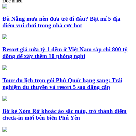
Đọc nhiều
Đà Nẵng mưa nên đưa trẻ đi đâu? Bật mí 5 địa
điểm vui chơi trong nhà cực hot
Resort giá nửa tỷ 1 đêm ở Việt Nam sắp chi 800 tỷ
đồng để xây thêm 10 phòng nghỉ
Tour du lịch trọn gói Phú Quốc hạng sang: Trải
nghiệm du thuyền và resort 5 sao đẳng cấp
Bờ kè Xóm Rớ khoác áo sắc màu, trở thành điểm
check-in mới bên biển Phú Yên