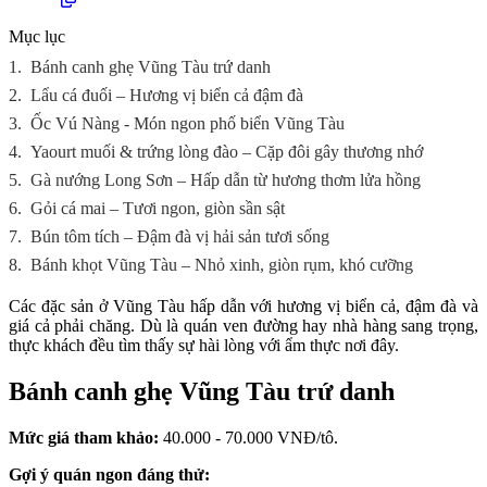
Mục lục
1.
Bánh canh ghẹ Vũng Tàu trứ danh
2.
Lẩu cá đuối – Hương vị biển cả đậm đà
3.
Ốc Vú Nàng - Món ngon phố biển Vũng Tàu
4.
Yaourt muối & trứng lòng đào – Cặp đôi gây thương nhớ
5.
Gà nướng Long Sơn – Hấp dẫn từ hương thơm lửa hồng
6.
Gỏi cá mai – Tươi ngon, giòn sần sật
7.
Bún tôm tích – Đậm đà vị hải sản tươi sống
8.
Bánh khọt Vũng Tàu – Nhỏ xinh, giòn rụm, khó cưỡng
Các đặc sản ở Vũng Tàu hấp dẫn với hương vị biển cả, đậm đà và
giá cả phải chăng. Dù là quán ven đường hay nhà hàng sang trọng,
thực khách đều tìm thấy sự hài lòng với ẩm thực nơi đây.
Bánh canh ghẹ Vũng Tàu trứ danh
Mức giá tham khảo:
40.000 - 70.000 VNĐ/tô.
Gợi ý quán ngon đáng thử: