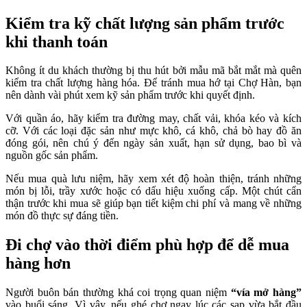
Kiểm tra kỹ chất lượng sản phẩm trước
khi thanh toán
Không ít du khách thường bị thu hút bởi mẫu mã bắt mắt mà quên
kiểm tra chất lượng hàng hóa. Để tránh mua hớ tại Chợ Hàn, bạn
nên dành vài phút xem kỹ sản phẩm trước khi quyết định.
Với quần áo, hãy kiểm tra đường may, chất vải, khóa kéo và kích
cỡ. Với các loại đặc sản như mực khô, cá khô, chả bò hay đồ ăn
đóng gói, nên chú ý đến ngày sản xuất, hạn sử dụng, bao bì và
nguồn gốc sản phẩm.
Nếu mua quà lưu niệm, hãy xem xét độ hoàn thiện, tránh những
món bị lỗi, trầy xước hoặc có dấu hiệu xuống cấp. Một chút cẩn
thận trước khi mua sẽ giúp bạn tiết kiệm chi phí và mang về những
món đồ thực sự đáng tiền.
Đi chợ vào thời điểm phù hợp để dễ mua
hàng hơn
Người buôn bán thường khá coi trọng quan niệm
“vía mở hàng”
vào buổi sáng. Vì vậy, nếu ghé chợ ngay lúc các sạp vừa bắt đầu