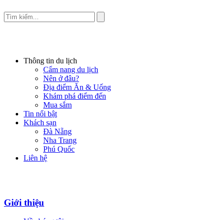
Thông tin du lịch
Cẩm nang du lịch
Nên ở đâu?
Địa điểm Ăn & Uống
Khám phá điểm đến
Mua sắm
Tin nổi bật
Khách sạn
Đà Nẵng
Nha Trang
Phú Quốc
Liên hệ
Giới thiệu