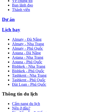
Về chúng tôi
Ban lãnh đạo
Thành viên
Dự án
Lịch bay
Almaty - Đà Nẵng
Almaty - Nha Trang
Almaty - Phú Quốc
Astana - Đà Nẵng
Astana - Nha Trang
Astana - Phú Quốc
Bishkek - Nha Trang
Bishkek - Phú Quốc
Tashkent - Nha Trang
Tashkent - Phú Quốc
Đài Loan - Phú Quốc
Thông tin du lịch
Cẩm nang du lịch
Nên ở đâu?