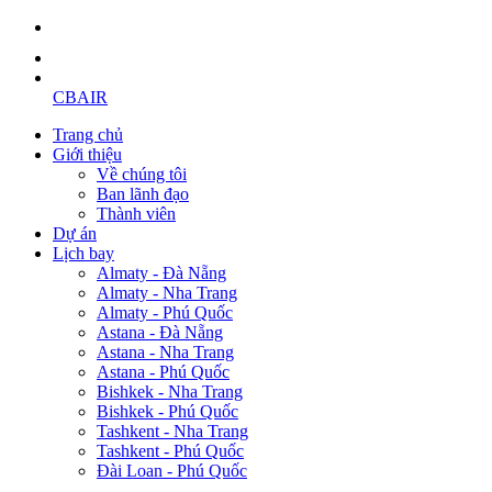
CBAIR
Trang chủ
Giới thiệu
Về chúng tôi
Ban lãnh đạo
Thành viên
Dự án
Lịch bay
Almaty - Đà Nẵng
Almaty - Nha Trang
Almaty - Phú Quốc
Astana - Đà Nẵng
Astana - Nha Trang
Astana - Phú Quốc
Bishkek - Nha Trang
Bishkek - Phú Quốc
Tashkent - Nha Trang
Tashkent - Phú Quốc
Đài Loan - Phú Quốc