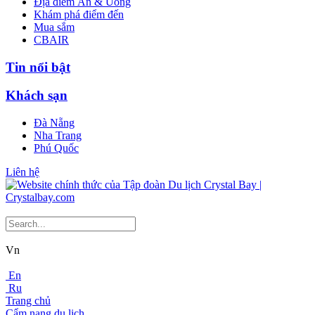
Địa điểm Ăn & Uống
Khám phá điểm đến
Mua sắm
CBAIR
Tin nổi bật
Khách sạn
Đà Nẵng
Nha Trang
Phú Quốc
Liên hệ
Vn
En
Ru
Trang chủ
Cẩm nang du lịch