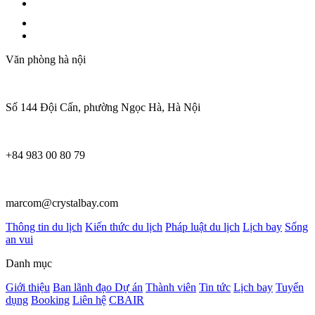
Văn phòng hà nội
Số 144 Đội Cấn, phường Ngọc Hà, Hà Nội
+84 983 00 80 79
marcom@crystalbay.com
Thông tin du lịch
Kiến thức du lịch
Pháp luật du lịch
Lịch bay
Sống
an vui
Danh mục
Giới thiệu
Ban lãnh đạo
Dự án
Thành viên
Tin tức
Lịch bay
Tuyển
dụng
Booking
Liên hệ
CBAIR