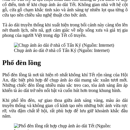
cổ điển, tinh tế khi chụp ảnh áo dài Tết. Không gian nhà với hệ cột
gỗ, cửa gỗ chạm khắc tinh xảo và ánh sáng tự nhiên lọt qua từng ô
cửa tạo nên chiều sâu nghệ thuật cho bức ảnh.
Tà áo dài truyền thống khi xuất hiện trong bối cảnh này càng tôn lên
nét thanh lịch, nền nã, gợi cảm giác về nếp sống xưa và giá trị gia
phong của người Việt trong dịp Tết cổ truyền.
Chụp ảnh áo dài ở nhà cổ Tấn Ký (Nguồn: Internet)
Phố đèn lồng
Phố đèn lồng là nơi tái hiện rõ nhất không khí Tết rộn ràng của Hội
An, đặc biệt phù hợp để chụp ảnh áo dài mang sắc xuân tươi mới.
Những chiếc đèn lồng nhiều màu sắc treo cao, tỏa ánh sáng ấm áp
khiến tà áo dài trở nên nổi bật và cuốn hút hơn trong khung hình.
Khi phố lên đèn, sự giao thoa giữa ánh sáng vàng, màu áo dài
truyền thống và không gian cổ kính tạo nên những bức ảnh vừa rực
rỡ, vừa đậm chất lễ hội, rất phù hợp để lưu giữ khoảnh khắc đầu
năm.