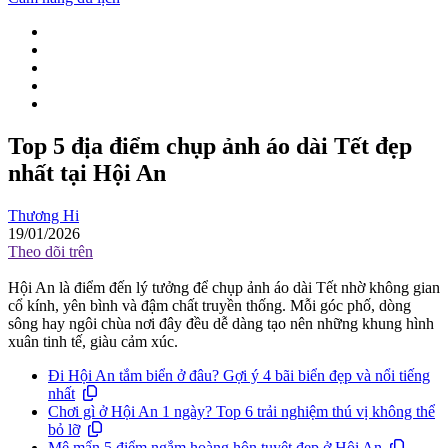
Top 5 địa điểm chụp ảnh áo dài Tết đẹp
nhất tại Hội An
Thương Hi
19/01/2026
Theo dõi trên
Hội An là điểm đến lý tưởng để chụp ảnh áo dài Tết nhờ không gian
cổ kính, yên bình và đậm chất truyền thống. Mỗi góc phố, dòng
sông hay ngôi chùa nơi đây đều dễ dàng tạo nên những khung hình
xuân tinh tế, giàu cảm xúc.
Đi Hội An tắm biển ở đâu? Gợi ý 4 bãi biển đẹp và nổi tiếng
nhất
Chơi gì ở Hội An 1 ngày? Top 6 trải nghiệm thú vị không thể
bỏ lỡ
Mê mẩn 5 điểm ngắm hoàng hôn tuyệt đẹp ở Hội An