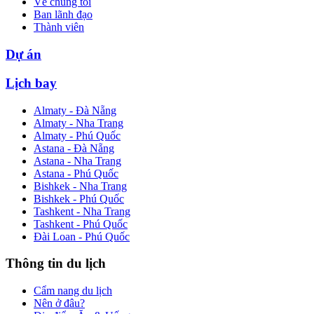
Về chúng tôi
Ban lãnh đạo
Thành viên
Dự án
Lịch bay
Almaty - Đà Nẵng
Almaty - Nha Trang
Almaty - Phú Quốc
Astana - Đà Nẵng
Astana - Nha Trang
Astana - Phú Quốc
Bishkek - Nha Trang
Bishkek - Phú Quốc
Tashkent - Nha Trang
Tashkent - Phú Quốc
Đài Loan - Phú Quốc
Thông tin du lịch
Cẩm nang du lịch
Nên ở đâu?