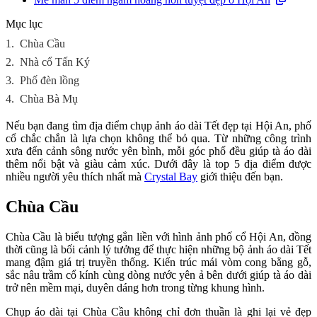
Mục lục
1.
Chùa Cầu
2.
Nhà cổ Tấn Ký
3.
Phố đèn lồng
4.
Chùa Bà Mụ
Nếu bạn đang tìm địa điểm chụp ảnh áo dài Tết đẹp tại Hội An, phố
cổ chắc chắn là lựa chọn không thể bỏ qua. Từ những công trình
xưa đến cảnh sông nước yên bình, mỗi góc phố đều giúp tà áo dài
thêm nổi bật và giàu cảm xúc. Dưới đây là top 5 địa điểm được
nhiều người yêu thích nhất mà
Crystal Bay
giới thiệu đến bạn.
Chùa Cầu
Chùa Cầu là biểu tượng gắn liền với hình ảnh phố cổ Hội An, đồng
thời cũng là bối cảnh lý tưởng để thực hiện những bộ ảnh áo dài Tết
mang đậm giá trị truyền thống. Kiến trúc mái vòm cong bằng gỗ,
sắc nâu trầm cổ kính cùng dòng nước yên ả bên dưới giúp tà áo dài
trở nên mềm mại, duyên dáng hơn trong từng khung hình.
Chụp áo dài tại Chùa Cầu không chỉ đơn thuần là ghi lại vẻ đẹp