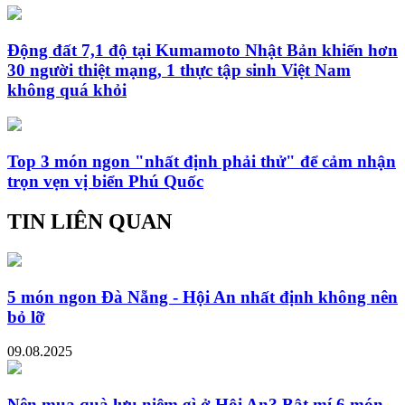
Động đất 7,1 độ tại Kumamoto Nhật Bản khiến hơn
30 người thiệt mạng, 1 thực tập sinh Việt Nam
không quá khỏi
Top 3 món ngon "nhất định phải thử" để cảm nhận
trọn vẹn vị biển Phú Quốc
TIN LIÊN QUAN
5 món ngon Đà Nẵng - Hội An nhất định không nên
bỏ lỡ
09.08.2025
Nên mua quà lưu niệm gì ở Hội An? Bật mí 6 món