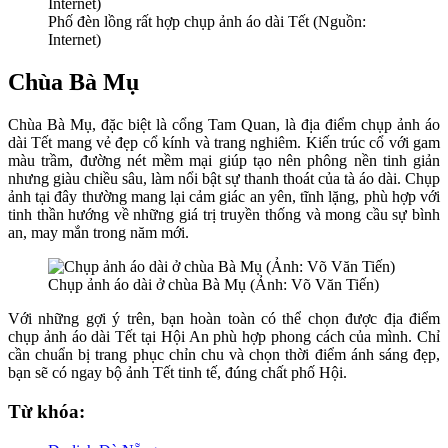
Phố đèn lồng rất hợp chụp ảnh áo dài Tết (Nguồn:
Internet)
Chùa Bà Mụ
Chùa Bà Mụ, đặc biệt là cổng Tam Quan, là địa điểm chụp ảnh áo
dài Tết mang vẻ đẹp cổ kính và trang nghiêm. Kiến trúc cổ với gam
màu trầm, đường nét mềm mại giúp tạo nên phông nền tinh giản
nhưng giàu chiều sâu, làm nổi bật sự thanh thoát của tà áo dài. Chụp
ảnh tại đây thường mang lại cảm giác an yên, tĩnh lặng, phù hợp với
tinh thần hướng về những giá trị truyền thống và mong cầu sự bình
an, may mắn trong năm mới.
Chụp ảnh áo dài ở chùa Bà Mụ (Ảnh: Võ Văn Tiến)
Với những gợi ý trên, bạn hoàn toàn có thể chọn được địa điểm
chụp ảnh áo dài Tết tại Hội An phù hợp phong cách của mình. Chỉ
cần chuẩn bị trang phục chỉn chu và chọn thời điểm ánh sáng đẹp,
bạn sẽ có ngay bộ ảnh Tết tinh tế, đúng chất phố Hội.
Từ khóa: