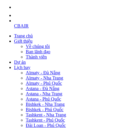
CBAIR
Trang chủ
Giới thiệu
Về chúng tôi
Ban lãnh đạo
Thành viên
Dự án
Lịch bay
Almaty - Đà Nẵng
Almaty - Nha Trang
Almaty - Phú Quốc
Astana - Đà Nẵng
Astana - Nha Trang
Astana - Phú Quốc
Bishkek - Nha Trang
Bishkek - Phú Quốc
Tashkent - Nha Trang
Tashkent - Phú Quốc
Đài Loan - Phú Quốc