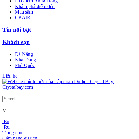
Địa điểm Ăn & Uống
Khám phá điểm đến
Mua sắm
CBAIR
Tin nổi bật
Khách sạn
Đà Nẵng
Nha Trang
Phú Quốc
Liên hệ
Vn
En
Ru
Trang chủ
Cẩm nang du lịch