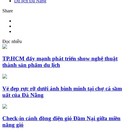
Du lịch Đà Nẵng
Share
Đọc nhiều
TP.HCM đẩy mạnh phát triển show nghệ thuật
thành sản phẩm du lịch
Vẻ đẹp rực rỡ dưới ánh bình minh tại chợ cá sầm
uất của Đà Nẵng
Check-in cánh đồng điện gió Đầm Nại giữa miền
nắng gió