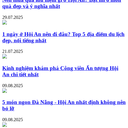
quà đẹp và ý nghĩa nhất
29.07.2025
1 ngày ở Hội An nên đi đâu? Top 5 địa điểm du lịch
đẹp, nổi tiếng nhất
21.07.2025
Kinh nghiệm khám phá Công viên Ấn tượng Hội
An chi tiết nhất
09.08.2025
5 món ngon Đà Nẵng - Hội An nhất định không nên
bỏ lỡ
09.08.2025