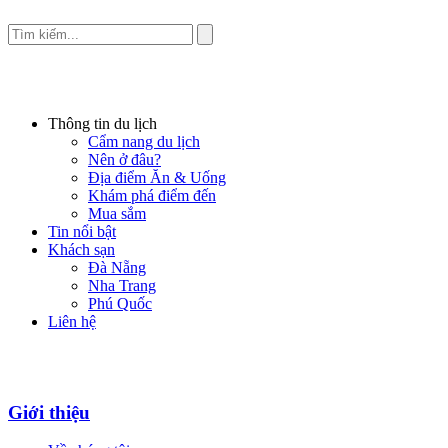
Thông tin du lịch
Cẩm nang du lịch
Nên ở đâu?
Địa điểm Ăn & Uống
Khám phá điểm đến
Mua sắm
Tin nổi bật
Khách sạn
Đà Nẵng
Nha Trang
Phú Quốc
Liên hệ
Giới thiệu