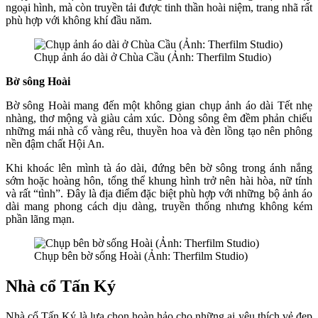
ngoại hình, mà còn truyền tải được tinh thần hoài niệm, trang nhã rất
phù hợp với không khí đầu năm.
Chụp ảnh áo dài ở Chùa Cầu (Ảnh: Therfilm Studio)
Bờ sông Hoài
Bờ sông Hoài mang đến một không gian chụp ảnh áo dài Tết nhẹ
nhàng, thơ mộng và giàu cảm xúc. Dòng sông êm đềm phản chiếu
những mái nhà cổ vàng rêu, thuyền hoa và đèn lồng tạo nên phông
nền đậm chất Hội An.
Khi khoác lên mình tà áo dài, đứng bên bờ sông trong ánh nắng
sớm hoặc hoàng hôn, tổng thể khung hình trở nên hài hòa, nữ tính
và rất “tình”. Đây là địa điểm đặc biệt phù hợp với những bộ ảnh áo
dài mang phong cách dịu dàng, truyền thống nhưng không kém
phần lãng mạn.
Chụp bên bờ sống Hoài (Ảnh: Therfilm Studio)
Nhà cổ Tấn Ký
Nhà cổ Tấn Ký là lựa chọn hoàn hảo cho những ai yêu thích vẻ đẹp