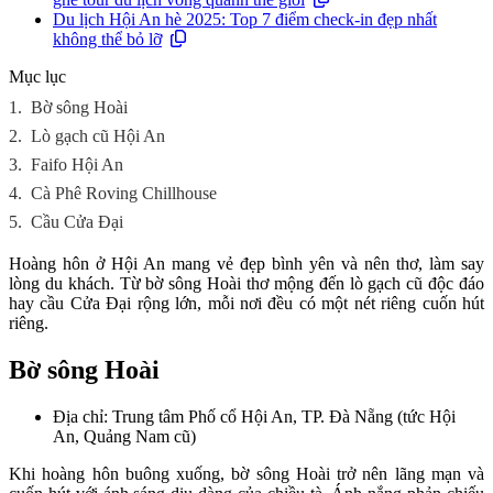
Du lịch Hội An hè 2025: Top 7 điểm check-in đẹp nhất
không thể bỏ lỡ
Mục lục
1.
Bờ sông Hoài
2.
Lò gạch cũ Hội An
3.
Faifo Hội An
4.
Cà Phê Roving Chillhouse
5.
Cầu Cửa Đại
Hoàng hôn ở Hội An mang vẻ đẹp bình yên và nên thơ, làm say
lòng du khách. Từ bờ sông Hoài thơ mộng đến lò gạch cũ độc đáo
hay cầu Cửa Đại rộng lớn, mỗi nơi đều có một nét riêng cuốn hút
riêng.
Bờ sông Hoài
Địa chỉ: Trung tâm Phố cổ Hội An, TP. Đà Nẵng (tức Hội
An, Quảng Nam cũ)
Khi hoàng hôn buông xuống, bờ sông Hoài trở nên lãng mạn và