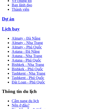
Về chúng tôi
Ban lãnh đạo
Thành viên
Dự án
Lịch bay
Almaty - Đà Nẵng
Almaty - Nha Trang
Almaty - Phú Quốc
Astana - Đà Nẵng
Astana - Nha Trang
Astana - Phú Quốc
Bishkek - Nha Trang
Bishkek - Phú Quốc
Tashkent - Nha Trang
Tashkent - Phú Quốc
Đài Loan - Phú Quốc
Thông tin du lịch
Cẩm nang du lịch
Nên ở đâu?