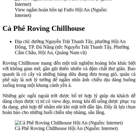
View ngắm hoàn hôn tại Faifo Hội An (Nguồn:
Internet)
Cà Phê Roving Chillhouse
Địa chỉ: đường Nguyễn Trãi Thanh Tây, phường Hội An
Đông, TP. Đà Nẵng (tức Nguyễn Trãi Thanh Tây, Phường
Cẩm Châu, Hội An, Quảng Nam cũ)
Roving Chillhouse mang đến một trải nghiệm hoàng hôn khác biệt
với không gian mở, gần gũi thiên nhiên và đậm chất thư giãn. Bao
quanh là cỏ cây và những hàng dừa đung đưa trong gió, quán cà
phê này là nơi lý tưởng để ngắm nhìn ánh chiều dịu dàng buông
xuống trong một khung cảnh yên ả.
Những góc ngồi ngoài trời được bố trí hợp lý giúp du khách dễ
dàng chọn được vị trí có view đẹp, trong khi đồ uống được phục vụ
đa dạng, phù hợp để nhâm nhi khi mặt trời dần lặn. Đây là lựa chọn
hoàn hảo cho những buổi chiều nhẹ nhàng, sâu lắng.
Cà Phê Roving Chillhouse Hội An (Nguồn: Internet)