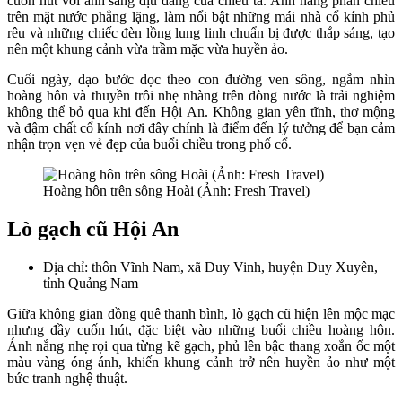
cuốn hút với ánh sáng dịu dàng của chiều tà. Ánh nắng phản chiếu
trên mặt nước phẳng lặng, làm nổi bật những mái nhà cổ kính phủ
rêu và những chiếc đèn lồng lung linh chuẩn bị được thắp sáng, tạo
nên một khung cảnh vừa trầm mặc vừa huyền ảo.
Cuối ngày, dạo bước dọc theo con đường ven sông, ngắm nhìn
hoàng hôn và thuyền trôi nhẹ nhàng trên dòng nước là trải nghiệm
không thể bỏ qua khi đến Hội An. Không gian yên tĩnh, thơ mộng
và đậm chất cổ kính nơi đây chính là điểm đến lý tưởng để bạn cảm
nhận trọn vẹn vẻ đẹp của buổi chiều trong phố cổ.
Hoàng hôn trên sông Hoài (Ảnh: Fresh Travel)
Lò gạch cũ Hội An
Địa chỉ: thôn Vĩnh Nam, xã Duy Vinh, huyện Duy Xuyên,
tỉnh Quảng Nam
Giữa không gian đồng quê thanh bình, lò gạch cũ hiện lên mộc mạc
nhưng đầy cuốn hút, đặc biệt vào những buổi chiều hoàng hôn.
Ánh nắng nhẹ rọi qua từng kẽ gạch, phủ lên bậc thang xoắn ốc một
màu vàng óng ánh, khiến khung cảnh trở nên huyền ảo như một
bức tranh nghệ thuật.