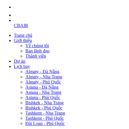
CBAIR
Trang chủ
Giới thiệu
Về chúng tôi
Ban lãnh đạo
Thành viên
Dự án
Lịch bay
Almaty - Đà Nẵng
Almaty - Nha Trang
Almaty - Phú Quốc
Astana - Đà Nẵng
Astana - Nha Trang
Astana - Phú Quốc
Bishkek - Nha Trang
Bishkek - Phú Quốc
Tashkent - Nha Trang
Tashkent - Phú Quốc
Đài Loan - Phú Quốc