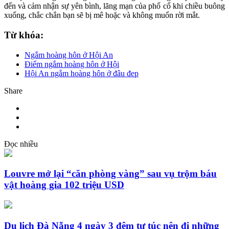
đến và cảm nhận sự yên bình, lãng mạn của phố cổ khi chiều buông
xuống, chắc chắn bạn sẽ bị mê hoặc và không muốn rời mắt.
Từ khóa:
Ngắm hoàng hôn ở Hội An
Điểm ngắm hoàng hôn ở Hội
Hội An ngắm hoàng hôn ở đâu đep
Share
Đọc nhiều
Louvre mở lại “căn phòng vàng” sau vụ trộm báu
vật hoàng gia 102 triệu USD
Du lịch Đà Nẵng 4 ngày 3 đêm tự túc nên đi những