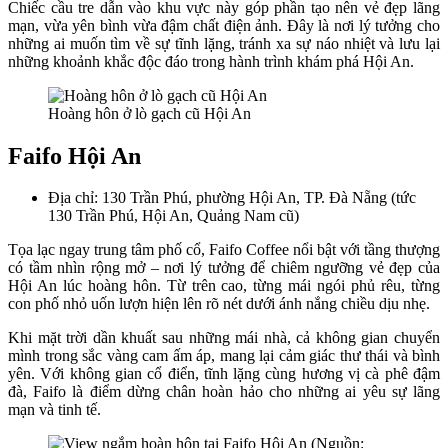
Chiếc cầu tre dẫn vào khu vực này góp phần tạo nên vẻ đẹp lãng
mạn, vừa yên bình vừa đậm chất điện ảnh. Đây là nơi lý tưởng cho
những ai muốn tìm về sự tĩnh lặng, tránh xa sự náo nhiệt và lưu lại
những khoảnh khắc độc đáo trong hành trình khám phá Hội An.
Hoàng hôn ở lò gạch cũ Hội An
Faifo Hội An
Địa chỉ: 130 Trần Phú, phường Hội An, TP. Đà Nẵng (tức
130 Trần Phú, Hội An, Quảng Nam cũ)
Tọa lạc ngay trung tâm phố cổ, Faifo Coffee nổi bật với tầng thượng
có tầm nhìn rộng mở – nơi lý tưởng để chiêm ngưỡng vẻ đẹp của
Hội An lúc hoàng hôn. Từ trên cao, từng mái ngói phủ rêu, từng
con phố nhỏ uốn lượn hiện lên rõ nét dưới ánh nắng chiều dịu nhẹ.
Khi mặt trời dần khuất sau những mái nhà, cả không gian chuyển
mình trong sắc vàng cam ấm áp, mang lại cảm giác thư thái và bình
yên. Với không gian cổ điển, tĩnh lặng cùng hương vị cà phê đậm
đà, Faifo là điểm dừng chân hoàn hảo cho những ai yêu sự lãng
mạn và tinh tế.