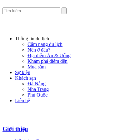
Thông tin du lịch
Cẩm nang du lịch
Nên ở đâu?
Địa điểm Ăn & Uống
Khám phá điểm đến
Mua sắm
Sự kiện
Khách sạn
Đà Nẵng
Nha Trang
Phú Quốc
Liên hệ
Giới thiệu