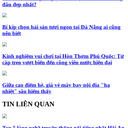
đâu đẹp nhất?
Bí kíp chọn hải sản tươi ngon tại Đà Nẵng ai cũng
nên biết
Kinh nghiệm vui chơi tại Hòn Thơm Phú Quốc: Từ
cáp treo vượt biển đến công viên nước hiện đại
Giữa cao điểm hè, giá vé máy bay nội địa "hạ
nhiệt" sâu hiếm thấy
TIN LIÊN QUAN
Top 5 làng nghề truyền thống nổi tiếng nhất Hội An