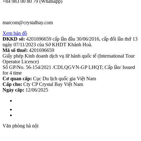
+84 983 00 80 79 (Whatsapp)
marcom@crystalbay.com
Xem bản đồ
ĐKKD số:
4201696659 cấp lần đầu 30/06/2016, cấp đổi lần thứ 13
ngày 07/11/2023 của Sở KHDT Khánh Hoà.
Mã số thuế:
4201696659
Giấy phép Kinh doanh dịch vụ lữ hành quốc tế (International Tour
Operator Licence)
Số GP/No. 56-154/2021 /CDLQGVN-GP LHQT; Cấp lần/ Issued
for 4 time
Cơ quan cấp:
Cục Du lịch quốc gia Việt Nam
Cấp cho:
Cty CP Crystal Bay Việt Nam
Ngày cấp:
12/06/2025
Văn phòng hà nội