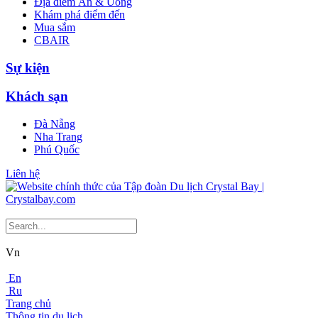
Địa điểm Ăn & Uống
Khám phá điểm đến
Mua sắm
CBAIR
Sự kiện
Khách sạn
Đà Nẵng
Nha Trang
Phú Quốc
Liên hệ
Vn
En
Ru
Trang chủ
Thông tin du lịch