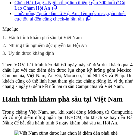
Chùa Hải Tạng - Ngôi cổ tự linh thiêng gần 300 tuổi ở Cù
Lao Chàm Hội An
Thức uống “quốc dân” ở Hội An: Tên mộc mạc, giải nhiệt
cực tốt, ai đến cũng check-in rần rần
Mục lục
1.
Hành trình khám phá sâu tại Việt Nam
2.
Những trải nghiệm độc quyền tại Hội An
3.
Uy tín được khẳng định
Theo VOV, hải trình kéo dài 60 ngày này sẽ đưa du khách qua 4
châu lục với các điểm đến được lựa chọn kỹ lưỡng gồm Mexico,
Campuchia, Việt Nam, Ấn Độ, Morocco, Thổ Nhĩ Kỳ và Pháp. Du
khách cũng có thể linh hoạt tham gia các chặng riêng lẻ, ví dụ như
chặng 7 ngày 6 đêm kết nối hai di sản Campuchia và Việt Nam.
Hành trình khám phá sâu tại Việt Nam
Trong chặng Việt Nam, sau khi xuôi dòng Mekong từ Campuchia
và có một điểm dừng ngắn tại TP.HCM, du khách sẽ bay đến Đà
Nẵng để bắt đầu hành trình 3 ngày khám phá sâu tại Hội An.