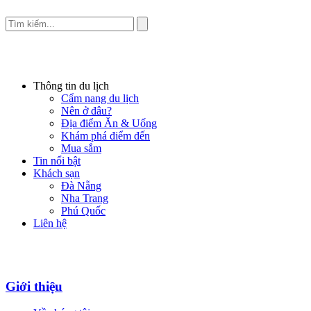
Thông tin du lịch
Cẩm nang du lịch
Nên ở đâu?
Địa điểm Ăn & Uống
Khám phá điểm đến
Mua sắm
Tin nổi bật
Khách sạn
Đà Nẵng
Nha Trang
Phú Quốc
Liên hệ
Giới thiệu