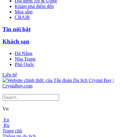
Địa điểm Ăn & Uống
Khám phá điểm đến
Mua sắm
CBAIR
Tin nổi bật
Khách sạn
Đà Nẵng
Nha Trang
Phú Quốc
Liên hệ
Vn
En
Ru
Trang chủ
Thông tin du lịch