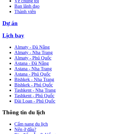
Về chúng tôi
Ban lãnh đạo
Thành viên
Dự án
Lịch bay
Almaty - Đà Nẵng
Almaty - Nha Trang
Almaty - Phú Quốc
Astana - Đà Nẵng
Astana - Nha Trang
Astana - Phú Quốc
Bishkek - Nha Trang
Bishkek - Phú Quốc
Tashkent - Nha Trang
Tashkent - Phú Quốc
Đài Loan - Phú Quốc
Thông tin du lịch
Cẩm nang du lịch
Nên ở đâu?