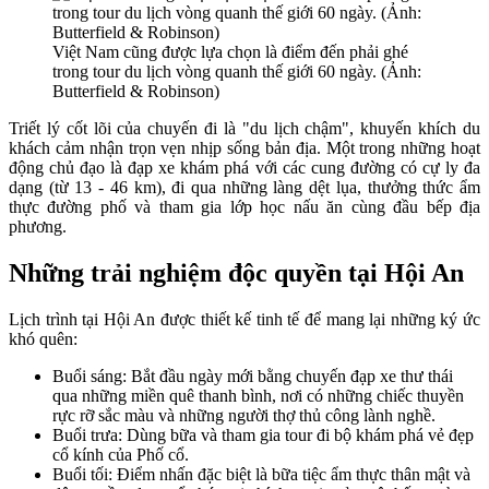
Việt Nam cũng được lựa chọn là điểm đến phải ghé
trong tour du lịch vòng quanh thế giới 60 ngày. (Ảnh:
Butterfield & Robinson)
Triết lý cốt lõi của chuyến đi là "du lịch chậm", khuyến khích du
khách cảm nhận trọn vẹn nhịp sống bản địa. Một trong những hoạt
động chủ đạo là đạp xe khám phá với các cung đường có cự ly đa
dạng (từ 13 - 46 km), đi qua những làng dệt lụa, thưởng thức ẩm
thực đường phố và tham gia lớp học nấu ăn cùng đầu bếp địa
phương.
Những trải nghiệm độc quyền tại Hội An
Lịch trình tại Hội An được thiết kế tinh tế để mang lại những ký ức
khó quên:
Buổi sáng: Bắt đầu ngày mới bằng chuyến đạp xe thư thái
qua những miền quê thanh bình, nơi có những chiếc thuyền
rực rỡ sắc màu và những người thợ thủ công lành nghề.
Buổi trưa: Dùng bữa và tham gia tour đi bộ khám phá vẻ đẹp
cổ kính của Phố cổ.
Buổi tối: Điểm nhấn đặc biệt là bữa tiệc ẩm thực thân mật và