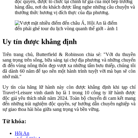
độc quyền, được tổ chức tại chính tư gia của một bếp trưởng
hàng đầu, nơi du khách được lắng nghe những câu chuyện và
thưởng thức hương vị đích thực của địa phương.
Uy tín được khẳng định
Trên trang chủ, Butterfield & Robinson chia sẻ: "Với du thuyền
sang trọng trên sông, bữa sáng tại chợ địa phương và những chuyến
đi đến vùng nông thôn đẹp vượt xa những tấm bưu thiếp, chúng tôi
đã dành 60 năm để tạo nên một hành trình tuyệt vời mà bạn sẽ còn
nhớ mãi."
Uy tín của hãng lữ hành này còn được khẳng định khi tạp chí
Travel+Leisure vinh danh họ là 1 trong 10 công ty lữ hành được
độc giả yêu thích nhất năm 2024. Toàn bộ chuyến đi cam kết mang
đến những trải nghiệm độc quyền, sự hướng dẫn chuyên nghiệp và
sự giao thoa hài hòa giữa sang trọng và bền vững.
Từ khóa:
Hội An