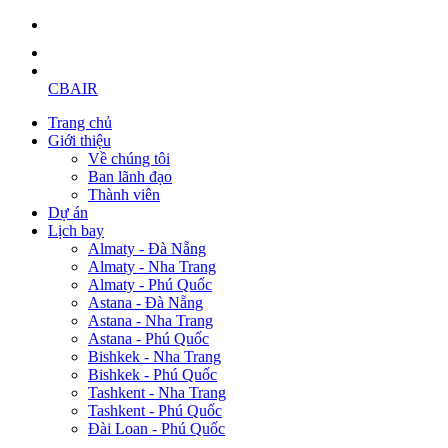
CBAIR
Trang chủ
Giới thiệu
Về chúng tôi
Ban lãnh đạo
Thành viên
Dự án
Lịch bay
Almaty - Đà Nẵng
Almaty - Nha Trang
Almaty - Phú Quốc
Astana - Đà Nẵng
Astana - Nha Trang
Astana - Phú Quốc
Bishkek - Nha Trang
Bishkek - Phú Quốc
Tashkent - Nha Trang
Tashkent - Phú Quốc
Đài Loan - Phú Quốc