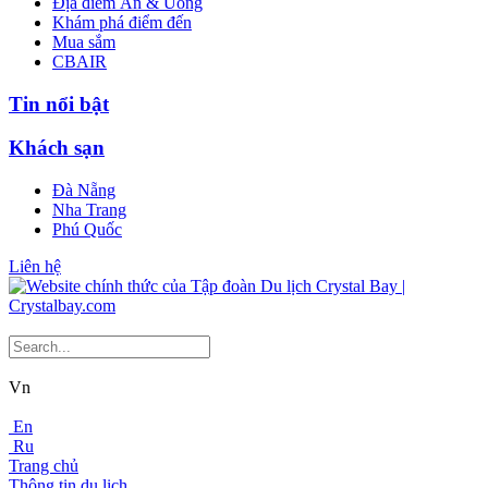
Địa điểm Ăn & Uống
Khám phá điểm đến
Mua sắm
CBAIR
Tin nổi bật
Khách sạn
Đà Nẵng
Nha Trang
Phú Quốc
Liên hệ
Vn
En
Ru
Trang chủ
Thông tin du lịch