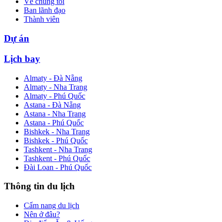
Về chúng tôi
Ban lãnh đạo
Thành viên
Dự án
Lịch bay
Almaty - Đà Nẵng
Almaty - Nha Trang
Almaty - Phú Quốc
Astana - Đà Nẵng
Astana - Nha Trang
Astana - Phú Quốc
Bishkek - Nha Trang
Bishkek - Phú Quốc
Tashkent - Nha Trang
Tashkent - Phú Quốc
Đài Loan - Phú Quốc
Thông tin du lịch
Cẩm nang du lịch
Nên ở đâu?