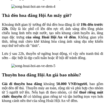
Thả đèn hoa đăng Hội An mấy giờ?
Khoảng thời gian lý tưởng để thả đèn hoa đăng là từ
19h đến trước
22h
. Đây là lúc phố cổ lên đèn rực rỡ, ánh sáng đèn lồng phản
chiếu lung linh trên mặt nước, tạo nên khung cảnh huyền ảo, lãng
mạn đặc trưng
của sông Hoài Hội An về đêm
. Không gian yên
tĩnh, tiếng mái chèo khẽ khàng hòa cùng ánh sáng dịu nhẹ khiến
mọi thứ trở nên rất "tình".
Lưu ý sau 22h, thuyền sẽ ngừng hoạt động, vì vậy nên tranh thủ đi
sớm – đặc biệt là dịp cuối tuần hoặc lễ hội để tránh đông.
Thuyền hoa đăng Hội An giá bao nhiêu?
Giá đi thuyền hoa đăng
khoảng
50.000 VNĐ/người
, bao gồm
một đèn để thả. Thuyền máy an toàn, rộng rãi và phù hợp cho nhóm
từ 5 người trở lên. Nếu bạn đi theo nhóm, có thể
thuê riêng một
chiếc thuyền
để có không gian riêng tư và tận hưởng trọn vẹn hơn
khung cảnh nên thơ của sông Hoài Hội An về đêm.