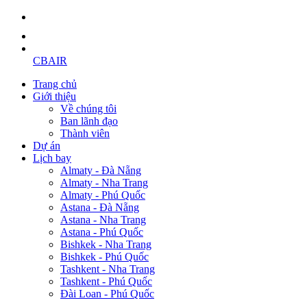
CBAIR
Trang chủ
Giới thiệu
Về chúng tôi
Ban lãnh đạo
Thành viên
Dự án
Lịch bay
Almaty - Đà Nẵng
Almaty - Nha Trang
Almaty - Phú Quốc
Astana - Đà Nẵng
Astana - Nha Trang
Astana - Phú Quốc
Bishkek - Nha Trang
Bishkek - Phú Quốc
Tashkent - Nha Trang
Tashkent - Phú Quốc
Đài Loan - Phú Quốc