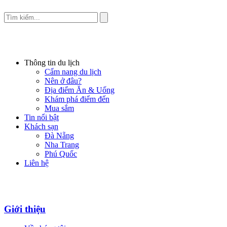
Thông tin du lịch
Cẩm nang du lịch
Nên ở đâu?
Địa điểm Ăn & Uống
Khám phá điểm đến
Mua sắm
Tin nổi bật
Khách sạn
Đà Nẵng
Nha Trang
Phú Quốc
Liên hệ
Giới thiệu