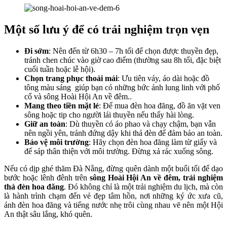
Một số lưu ý để có trải nghiệm trọn vẹn
Đi sớm
: Nên đến từ 6h30 – 7h tối để chọn được thuyền đẹp,
tránh chen chúc vào giờ cao điểm (thường sau 8h tối, đặc biệt
cuối tuần hoặc lễ hội).
Chọn trang phục thoải mái
: Ưu tiên váy, áo dài hoặc đồ
tông màu sáng giúp bạn có những bức ảnh lung linh với phố
cổ và sông Hoài Hội An về đêm..
Mang theo tiền mặt lẻ
: Để mua đèn hoa đăng, đồ ăn vặt ven
sông hoặc tip cho người lái thuyền nếu thấy hài lòng.
Giữ an toàn
: Dù thuyền có áo phao và chạy chậm, bạn vẫn
nên ngồi yên, tránh đứng dậy khi thả đèn để đảm bảo an toàn.
Bảo vệ môi trường
: Hãy chọn đèn hoa đăng làm từ giấy và
đế sáp thân thiện với môi trường. Đừng xả rác xuống sông.
Nếu có dịp ghé thăm Đà Nẵng, đừng quên dành một buổi tối để dạo
bước hoặc lênh đênh trên
sông Hoài Hội An về đêm, trải nghiệm
thả đèn hoa đăng
. Đó không chỉ là một trải nghiệm du lịch, mà còn
là hành trình chạm đến vẻ đẹp tâm hồn, nơi những ký ức xưa cũ,
ánh đèn hoa đăng và tiếng nước nhẹ trôi cùng nhau vẽ nên một Hội
An thật sâu lắng, khó quên.