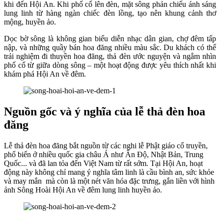
khi đến Hội An. Khi phố cổ lên đèn, mặt sông phản chiếu ánh sáng
lung linh từ hàng ngàn chiếc đèn lồng, tạo nên khung cảnh thơ
mộng, huyền ảo.
Dọc bờ sông là không gian biểu diễn nhạc dân gian, chợ đêm tấp
nập, và những quầy bán hoa đăng nhiều màu sắc. Du khách có thể
trải nghiệm đi thuyền hoa đăng, thả đèn ước nguyện và ngắm nhìn
phố cổ từ giữa dòng sông – một hoạt động được yêu thích nhất khi
khám phá Hội An về đêm.
Nguồn gốc và ý nghĩa của lễ thả đèn hoa
đăng
Lễ thả đèn hoa đăng bắt nguồn từ các nghi lễ Phật giáo cổ truyền,
phổ biến ở nhiều quốc gia châu Á như Ấn Độ, Nhật Bản, Trung
Quốc... và đã lan tỏa đến Việt Nam từ rất sớm. Tại Hội An, hoạt
động này không chỉ mang ý nghĩa tâm linh là cầu bình an, sức khỏe
và may mắn mà còn là một nét văn hóa đặc trưng, gắn liền với hình
ảnh Sông Hoài Hội An về đêm lung linh huyền ảo.