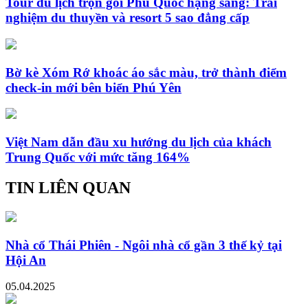
Tour du lịch trọn gói Phú Quốc hạng sang: Trải
nghiệm du thuyền và resort 5 sao đẳng cấp
Bờ kè Xóm Rớ khoác áo sắc màu, trở thành điểm
check-in mới bên biển Phú Yên
Việt Nam dẫn đầu xu hướng du lịch của khách
Trung Quốc với mức tăng 164%
TIN LIÊN QUAN
Nhà cổ Thái Phiên - Ngôi nhà cổ gần 3 thế kỷ tại
Hội An
05.04.2025