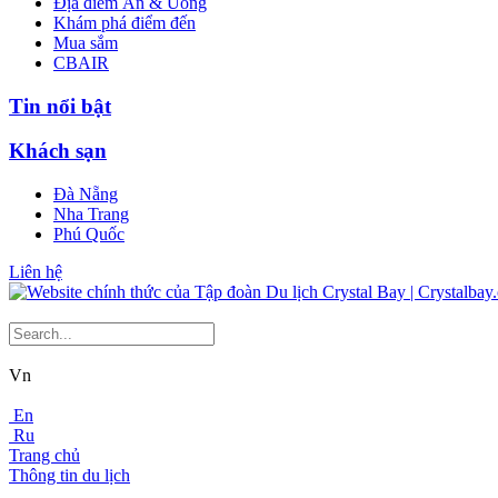
Địa điểm Ăn & Uống
Khám phá điểm đến
Mua sắm
CBAIR
Tin nổi bật
Khách sạn
Đà Nẵng
Nha Trang
Phú Quốc
Liên hệ
Vn
En
Ru
Trang chủ
Thông tin du lịch