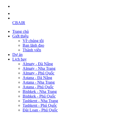
CBAIR
Trang chủ
Giới thiệu
Về chúng tôi
Ban lãnh đạo
Thành viên
Dự án
Lịch bay
Almaty - Đà Nẵng
Almaty - Nha Trang
Almaty - Phú Quốc
Astana - Đà Nẵng
Astana - Nha Trang
Astana - Phú Quốc
Bishkek - Nha Trang
Bishkek - Phú Quốc
Tashkent - Nha Trang
Tashkent - Phú Quốc
Đài Loan - Phú Quốc