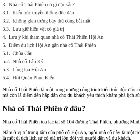
3.
Nhà cổ Thái Phiên có gì đặc sắc?
3.1.
Kiến trúc truyền thống độc đáo
3.2.
Không gian trưng bày thủ công bắt mắt
3.3.
Lưu giữ hiện vật cổ giá trị
4.
Lưu ý khi tham quan nhà cổ Thái Phiên Hội An
5.
Điểm du lịch Hội An gần nhà cổ Thái Phiên
5.1.
Chùa Cầu
5.2.
Nhà cổ Tấn Ký
5.3.
Làng lụa Hội An
5.4.
Hội Quán Phúc Kiến
Nhà cổ Thái Phiên là một trong những công trình kiến trúc độc đáo 
mà còn là điểm đến hấp dẫn cho du khách yêu thích khám phá lịch sử 
Nhà cổ Thái Phiên ở đâu?
Nhà cổ Thái Phiên tọa lạc tại số 104 đường Thái Phiên, phường Mi
Nằm ở vị trí trung tâm của phố cổ Hội An, ngôi nhà cổ này là một t
là một di tích lịch sử có giá trị lớn đối với người dân và du khách.