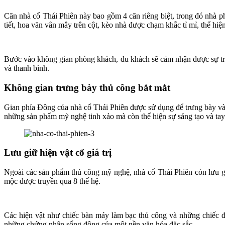
Căn nhà cổ Thái Phiên này bao gồm 4 căn riêng biệt, trong đó nhà phí
tiết, hoa văn vân mây trên cột, kèo nhà được chạm khắc tỉ mỉ, thể h
Bước vào không gian phòng khách, du khách sẽ cảm nhận được sự tra
và thanh bình.
Không gian trưng bày thủ công bắt mắt
Gian phía Đông của nhà cổ Thái Phiên được sử dụng để trưng bày và
những sản phẩm mỹ nghệ tinh xảo mà còn thể hiện sự sáng tạo và tay
Lưu giữ hiện vật cổ giá trị
Ngoài các sản phẩm thủ công mỹ nghệ, nhà cổ Thái Phiên còn lưu giữ
mộc được truyền qua 8 thế hệ.
Các hiện vật như chiếc bàn máy làm bạc thủ công và những chiếc đè
những chứng nhân sống động của một nền văn hóa đặc sắc.