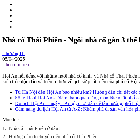
Nhà cổ Thái Phiên - Ngôi nhà cổ gần 3 thế 
Thương Hi
05/04/2025
Theo dõi trên
Hội An nổi tiếng với những ngôi nhà cổ kính, và Nhà cổ Thái Phiên l
kiến trúc độc đáo và hiểu rõ hơn về lịch sử phát triển của phố cổ Hội
Từ Hà Nội đến Hội An bao nhiêu km? Hướng dẫn chi tiết các c
Sông Hoài Hội An - Điểm tham quan lãng mạn bậc nhất phố c
Du lịch Hội An 1 ngày - Ăn gì, chơi đâu để tận hưởng phố Hội
Cẩm nang du lịch Hội An từ A-Z: Khám phá di sản văn hóa ph
Mục lục
1.
Nhà cổ Thái Phiên ở đâu?
2.
Hướng dẫn di chuyển đến nhà cổ Thái Phiên