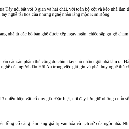
a Tây nổi bật với 3 gian và hai chái, với toàn bộ cột và kèo nhà làm 
iện tay nghề tài hoa của những nghệ nhân làng mộc Kim Bồng.
ng nhã từ các bộ bàn ghế được xếp ngay ngắn, chiếc sập gụ gỗ chạm k
 bán các sản phẩm thủ công do chính tay chủ nhân ngôi nhà làm ra. Đâ
 nghề của người dân Hội An trong việc giữ gìn và phát huy nghề thủ c
 nhiều hiện vật cổ quý giá. Đặc biệt, nơi đây lưu giữ những cuốn sổ 
n lồng cổ càng làm tăng giá trị văn hóa và lịch sử của ngôi nhà. N