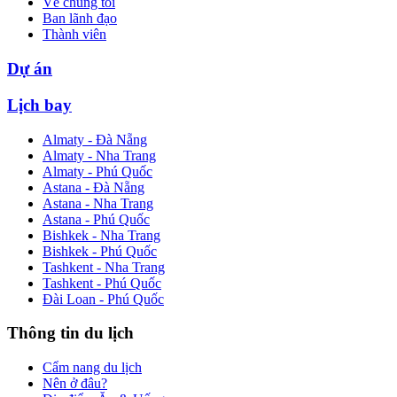
Về chúng tôi
Ban lãnh đạo
Thành viên
Dự án
Lịch bay
Almaty - Đà Nẵng
Almaty - Nha Trang
Almaty - Phú Quốc
Astana - Đà Nẵng
Astana - Nha Trang
Astana - Phú Quốc
Bishkek - Nha Trang
Bishkek - Phú Quốc
Tashkent - Nha Trang
Tashkent - Phú Quốc
Đài Loan - Phú Quốc
Thông tin du lịch
Cẩm nang du lịch
Nên ở đâu?