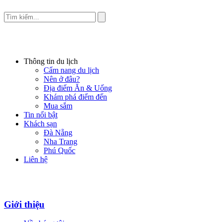
Thông tin du lịch
Cẩm nang du lịch
Nên ở đâu?
Địa điểm Ăn & Uống
Khám phá điểm đến
Mua sắm
Tin nổi bật
Khách sạn
Đà Nẵng
Nha Trang
Phú Quốc
Liên hệ
Giới thiệu