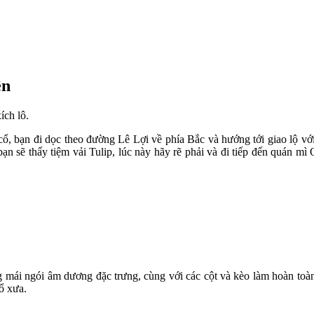
ên
ích lô.
ổ, bạn đi dọc theo đường Lê Lợi về phía Bắc và hướng tới giao lộ với 
 sẽ thấy tiệm vải Tulip, lúc này hãy rẽ phải và đi tiếp đến quán mì
g mái ngói âm dương đặc trưng, cùng với các cột và kèo làm hoàn toà
cổ xưa.