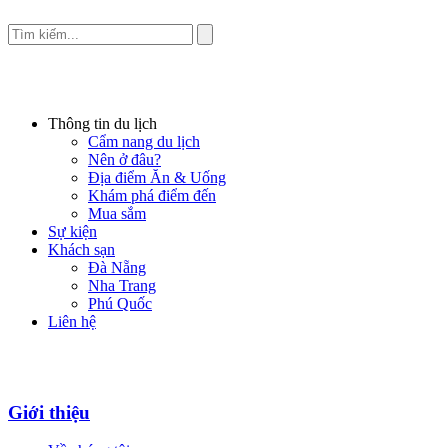
Thông tin du lịch
Cẩm nang du lịch
Nên ở đâu?
Địa điểm Ăn & Uống
Khám phá điểm đến
Mua sắm
Sự kiện
Khách sạn
Đà Nẵng
Nha Trang
Phú Quốc
Liên hệ
Giới thiệu