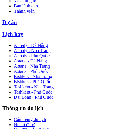
Về chúng tôi
Ban lãnh đạo
Thành viên
Dự án
Lịch bay
Almaty - Đà Nẵng
Almaty - Nha Trang
Almaty - Phú Quốc
Astana - Đà Nẵng
Astana - Nha Trang
Astana - Phú Quốc
Bishkek - Nha Trang
Bishkek - Phú Quốc
Tashkent - Nha Trang
Tashkent - Phú Quốc
Đài Loan - Phú Quốc
Thông tin du lịch
Cẩm nang du lịch
Nên ở đâu?