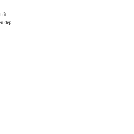
nhất
êu đẹp