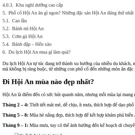
4.0.3.
Khu nghỉ dưỡng cao cấp
5.
Phố cổ Hội An ăn gì ngon? Những đặc sản Hội An đáng thử nhất
5.1.
Cao lầu
5.2.
Bánh mì Hội An
5.3.
Cơm gà Hội An
5.4.
Bánh đập – Hến xào
6.
Du lịch Hội An mua gì làm quà?
Du lịch Hội An tự túc đang trở thành xu hướng của nhiều du khách, 
mà không bị ràng buộc, từ những con phố cổ đến những món ăn đặc 
Đi Hội An mùa nào đẹp nhất?
Hội An là điểm đến có sức hút quanh năm, nhưng mỗi mùa lại mang mộ
Tháng 2 – 4:
Thời tiết mát mẻ, dễ chịu, ít mưa, thích hợp để dạo ph
Tháng 5 – 8:
Mùa hè nắng đẹp, thích hợp để kết hợp khám phá biể
Tháng 9 – 1:
Mùa mưa, tuy có thể ảnh hưởng đến kế hoạch di chuyể