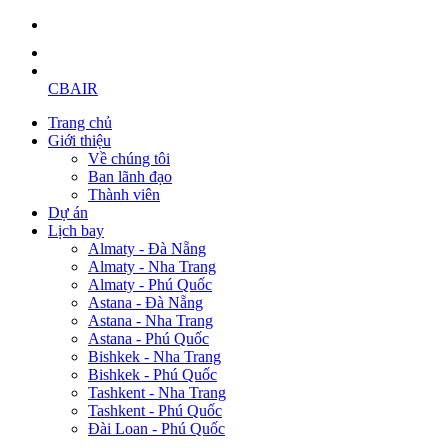
CBAIR
Trang chủ
Giới thiệu
Về chúng tôi
Ban lãnh đạo
Thành viên
Dự án
Lịch bay
Almaty - Đà Nẵng
Almaty - Nha Trang
Almaty - Phú Quốc
Astana - Đà Nẵng
Astana - Nha Trang
Astana - Phú Quốc
Bishkek - Nha Trang
Bishkek - Phú Quốc
Tashkent - Nha Trang
Tashkent - Phú Quốc
Đài Loan - Phú Quốc