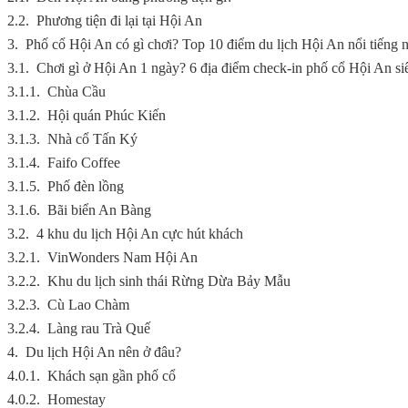
2.2.
Phương tiện đi lại tại Hội An
3.
Phố cổ Hội An có gì chơi? Top 10 điểm du lịch Hội An nổi tiếng 
3.1.
Chơi gì ở Hội An 1 ngày? 6 địa điểm check-in phố cổ Hội An si
3.1.1.
Chùa Cầu
3.1.2.
Hội quán Phúc Kiến
3.1.3.
Nhà cổ Tấn Ký
3.1.4.
Faifo Coffee
3.1.5.
Phố đèn lồng
3.1.6.
Bãi biển An Bàng
3.2.
4 khu du lịch Hội An cực hút khách
3.2.1.
VinWonders Nam Hội An
3.2.2.
Khu du lịch sinh thái Rừng Dừa Bảy Mẫu
3.2.3.
Cù Lao Chàm
3.2.4.
Làng rau Trà Quế
4.
Du lịch Hội An nên ở đâu?
4.0.1.
Khách sạn gần phố cổ
4.0.2.
Homestay