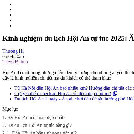
Kinh nghiệm du lịch Hội An tự túc 2025: Ăn
Thương Hi
05/04/2025
Theo dõi trên
Hội An là một trong những điểm đến lý tưởng cho những ai yêu thích 
đây là kinh nghiệm chi tiết mà du khách có thể tham khảo
Từ Hà Nội đến Hội An bao nhiêu km? Hướng dẫn chi tiết các c
Gợi ý 6 điểm check-in Hội An về đêm đẹp như mơ
Du lịch Hội An 1 ngày - Ăn gì, chơi đâu để tận hưởng phố Hội
Mục lục
1.
Đi Hội An mùa nào đẹp nhất?
2.
Đi du lịch Hội An tự túc bằng gì?
2.1.
Đến Hội An bằng phương tiện gì?