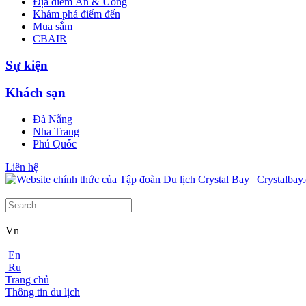
Địa điểm Ăn & Uống
Khám phá điểm đến
Mua sắm
CBAIR
Sự kiện
Khách sạn
Đà Nẵng
Nha Trang
Phú Quốc
Liên hệ
Vn
En
Ru
Trang chủ
Thông tin du lịch