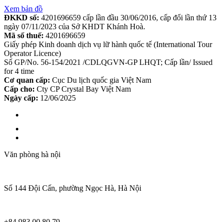
Xem bản đồ
ĐKKD số:
4201696659 cấp lần đầu 30/06/2016, cấp đổi lần thứ 13
ngày 07/11/2023 của Sở KHDT Khánh Hoà.
Mã số thuế:
4201696659
Giấy phép Kinh doanh dịch vụ lữ hành quốc tế (International Tour
Operator Licence)
Số GP/No. 56-154/2021 /CDLQGVN-GP LHQT; Cấp lần/ Issued
for 4 time
Cơ quan cấp:
Cục Du lịch quốc gia Việt Nam
Cấp cho:
Cty CP Crystal Bay Việt Nam
Ngày cấp:
12/06/2025
Văn phòng hà nội
Số 144 Đội Cấn, phường Ngọc Hà, Hà Nội
+84 983 00 80 79