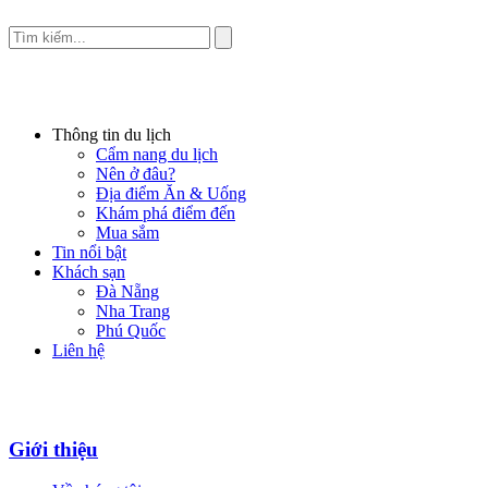
Thông tin du lịch
Cẩm nang du lịch
Nên ở đâu?
Địa điểm Ăn & Uống
Khám phá điểm đến
Mua sắm
Tin nổi bật
Khách sạn
Đà Nẵng
Nha Trang
Phú Quốc
Liên hệ
Giới thiệu