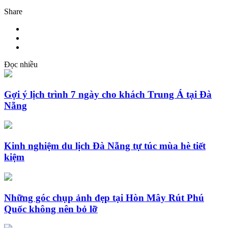
Share
Đọc nhiều
Gợi ý lịch trình 7 ngày cho khách Trung Á tại Đà
Nẵng
Kinh nghiệm du lịch Đà Nẵng tự túc mùa hè tiết
kiệm
Những góc chụp ảnh đẹp tại Hòn Mây Rút Phú
Quốc không nên bỏ lỡ