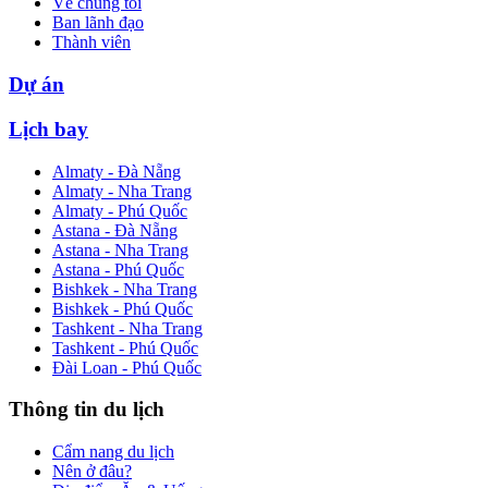
Về chúng tôi
Ban lãnh đạo
Thành viên
Dự án
Lịch bay
Almaty - Đà Nẵng
Almaty - Nha Trang
Almaty - Phú Quốc
Astana - Đà Nẵng
Astana - Nha Trang
Astana - Phú Quốc
Bishkek - Nha Trang
Bishkek - Phú Quốc
Tashkent - Nha Trang
Tashkent - Phú Quốc
Đài Loan - Phú Quốc
Thông tin du lịch
Cẩm nang du lịch
Nên ở đâu?