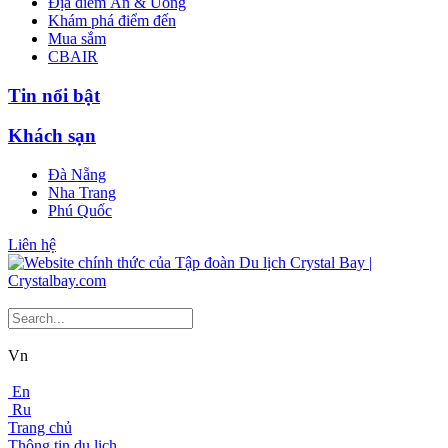
Địa điểm Ăn & Uống
Khám phá điểm đến
Mua sắm
CBAIR
Tin nổi bật
Khách sạn
Đà Nẵng
Nha Trang
Phú Quốc
Liên hệ
Vn
En
Ru
Trang chủ
Thông tin du lịch