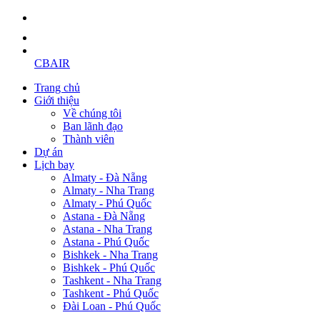
CBAIR
Trang chủ
Giới thiệu
Về chúng tôi
Ban lãnh đạo
Thành viên
Dự án
Lịch bay
Almaty - Đà Nẵng
Almaty - Nha Trang
Almaty - Phú Quốc
Astana - Đà Nẵng
Astana - Nha Trang
Astana - Phú Quốc
Bishkek - Nha Trang
Bishkek - Phú Quốc
Tashkent - Nha Trang
Tashkent - Phú Quốc
Đài Loan - Phú Quốc