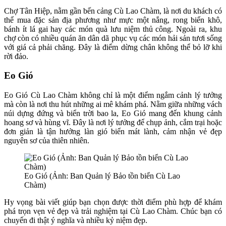
Chợ Tân Hiệp, nằm gần bến cảng Cù Lao Chàm, là nơi du khách có
thể mua đặc sản địa phương như mực một nắng, rong biển khô,
bánh ít lá gai hay các món quà lưu niệm thủ công. Ngoài ra, khu
chợ còn có nhiều quán ăn dân dã phục vụ các món hải sản tươi sống
với giá cả phải chăng. Đây là điểm dừng chân không thể bỏ lỡ khi
rời đảo.
Eo Gió
Eo Gió Cù Lao Chàm không chỉ là một điểm ngắm cảnh lý tưởng
mà còn là nơi thu hút những ai mê khám phá. Nằm giữa những vách
núi dựng đứng và biển trời bao la, Eo Gió mang đến khung cảnh
hoang sơ và hùng vĩ. Đây là nơi lý tưởng để chụp ảnh, cắm trại hoặc
đơn giản là tận hưởng làn gió biển mát lành, cảm nhận vẻ đẹp
nguyên sơ của thiên nhiên.
Eo Gió (Ảnh: Ban Quản lý Bảo tồn biển Cù Lao
Chàm)
Hy vọng bài viết giúp bạn chọn được thời điểm phù hợp để khám
phá trọn vẹn vẻ đẹp và trải nghiệm tại Cù Lao Chàm. Chúc bạn có
chuyến đi thật ý nghĩa và nhiều kỷ niệm đẹp.