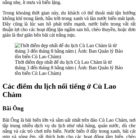
nắng nhẹ, ít mưa và biển lặng.
Trong khoảng thời gian này, du khách có thể thoải mái tận hưởng
không khí trong lành, bầu trời trong xanh và làn nước biển mát lạnh.
Đây cũng là lúc san hô phát triển mạnh, nước biển trong vắt rất
thuận lợi cho các hoạt động lặn ngắm san hô, chèo thuyền, hoặc đơn
giản là thư giãn bên bãi cát trắng mịn.
Thời điểm đẹp nhất để du lịch Cù Lao Chàm là từ
tháng 3 đến tháng 8 hằng năm ( Ảnh: Ban Quản lý Bảo
tồn biển Cù Lao Chàm)
Các điểm du lịch nổi tiếng ở Cù Lao
Chàm
Bãi Ông
Bãi Ông là bãi biển lớn và sầm uất nhất trên đảo Cù Lao Chàm, nơi
tập trung nhiều dịch vụ du lịch như nhà hàng, quán nước, dù che
nắng và các trò chơi trên biển. Nước biển ở đây trong xanh, bãi cát
mịn và sóng êm, rất thích hợp cho các hoạt động tắm biển, chèo