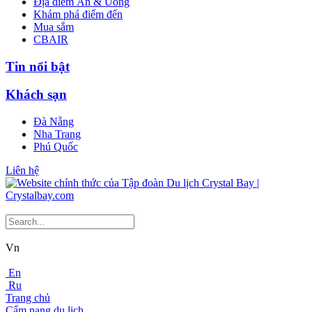
Địa điểm Ăn & Uống
Khám phá điểm đến
Mua sắm
CBAIR
Tin nổi bật
Khách sạn
Đà Nẵng
Nha Trang
Phú Quốc
Liên hệ
Vn
En
Ru
Trang chủ
Cẩm nang du lịch