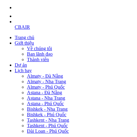
CBAIR
Trang chủ
Giới thiệu
Về chúng tôi
Ban lãnh đạo
Thành viên
Dự án
Lịch bay
Almaty - Đà Nẵng
Almaty - Nha Trang
Almaty - Phú Quốc
Astana - Đà Nẵng
Astana - Nha Trang
Astana - Phú Quốc
Bishkek - Nha Trang
Bishkek - Phú Quốc
Tashkent - Nha Trang
Tashkent - Phú Quốc
Đài Loan - Phú Quốc