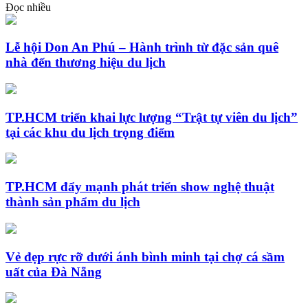
Đọc nhiều
Lễ hội Don An Phú – Hành trình từ đặc sản quê
nhà đến thương hiệu du lịch
TP.HCM triển khai lực lượng “Trật tự viên du lịch”
tại các khu du lịch trọng điểm
TP.HCM đẩy mạnh phát triển show nghệ thuật
thành sản phẩm du lịch
Vẻ đẹp rực rỡ dưới ánh bình minh tại chợ cá sầm
uất của Đà Nẵng