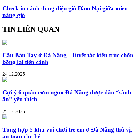
Check-in cánh đồng điện gió Đầm Nại giữa miền
nắng gió
TIN LIÊN QUAN
Cầu Bàn Tay ở Đà Nẵng - Tuyệt tác kiến trúc chốn
bồng lai tiên cảnh
24.12.2025
Gợi ý 6 quán cơm ngon Đà Nẵng được dân “sành
ăn” yêu thích
25.12.2025
Tổng hợp 5 khu vui chơi trẻ em ở Đà Nẵng thú vị,
an toàn cho bé