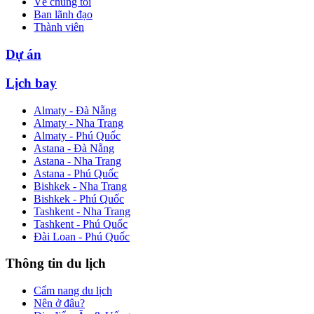
Về chúng tôi
Ban lãnh đạo
Thành viên
Dự án
Lịch bay
Almaty - Đà Nẵng
Almaty - Nha Trang
Almaty - Phú Quốc
Astana - Đà Nẵng
Astana - Nha Trang
Astana - Phú Quốc
Bishkek - Nha Trang
Bishkek - Phú Quốc
Tashkent - Nha Trang
Tashkent - Phú Quốc
Đài Loan - Phú Quốc
Thông tin du lịch
Cẩm nang du lịch
Nên ở đâu?