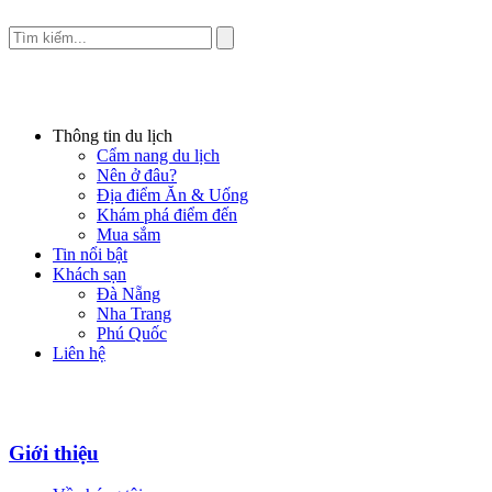
Thông tin du lịch
Cẩm nang du lịch
Nên ở đâu?
Địa điểm Ăn & Uống
Khám phá điểm đến
Mua sắm
Tin nổi bật
Khách sạn
Đà Nẵng
Nha Trang
Phú Quốc
Liên hệ
Giới thiệu