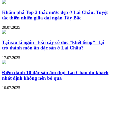
Khám phá Top 3 thác nước đẹp ở Lai Châu: Tuyệt
tác thiên nhiên giữa đại ngàn Tây Bắc
20.07.2025
Tại sao lá ngón - loài cây có độc “khét tiếng” - lại
trở thành món ăn đặc sản ở Lai Châu?
17.07.2025
Điểm danh 10 đặc sản ẩm thực Lai Châu du khách
nhất định không nên bỏ qua
10.07.2025