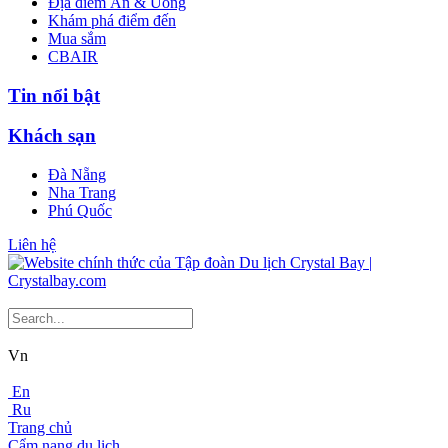
Địa điểm Ăn & Uống
Khám phá điểm đến
Mua sắm
CBAIR
Tin nổi bật
Khách sạn
Đà Nẵng
Nha Trang
Phú Quốc
Liên hệ
Vn
En
Ru
Trang chủ
Cẩm nang du lịch