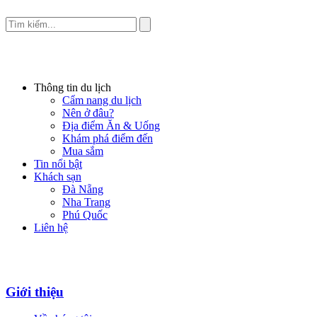
Thông tin du lịch
Cẩm nang du lịch
Nên ở đâu?
Địa điểm Ăn & Uống
Khám phá điểm đến
Mua sắm
Tin nổi bật
Khách sạn
Đà Nẵng
Nha Trang
Phú Quốc
Liên hệ
Giới thiệu