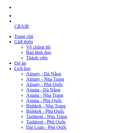
CBAIR
Trang chủ
Giới thiệu
Về chúng tôi
Ban lãnh đạo
Thành viên
Dự án
Lịch bay
Almaty - Đà Nẵng
Almaty - Nha Trang
Almaty - Phú Quốc
Astana - Đà Nẵng
Astana - Nha Trang
Astana - Phú Quốc
Bishkek - Nha Trang
Bishkek - Phú Quốc
Tashkent - Nha Trang
Tashkent - Phú Quốc
Đài Loan - Phú Quốc