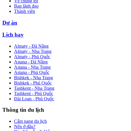
Về chúng tôi
Ban lãnh đạo
Thành viên
Dự án
Lịch bay
Almaty - Đà Nẵng
Almaty - Nha Trang
Almaty - Phú Quốc
Astana - Đà Nẵng
Astana - Nha Trang
Astana - Phú Quốc
Bishkek - Nha Trang
Bishkek - Phú Quốc
Tashkent - Nha Trang
Tashkent - Phú Quốc
Đài Loan - Phú Quốc
Thông tin du lịch
Cẩm nang du lịch
Nên ở đâu?