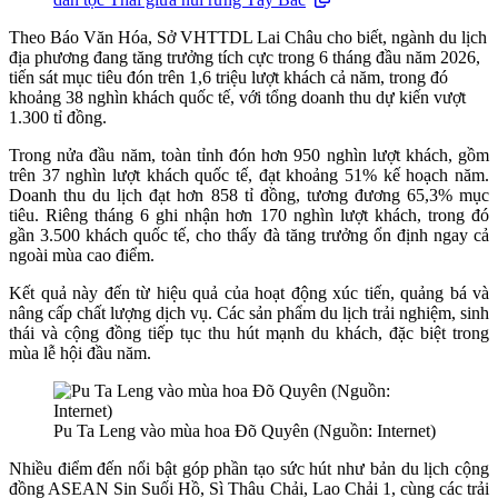
Theo Báo Văn Hóa, Sở VHTTDL Lai Châu cho biết, ngành du lịch
địa phương đang tăng trưởng tích cực trong 6 tháng đầu năm 2026,
tiến sát mục tiêu đón trên 1,6 triệu lượt khách cả năm, trong đó
khoảng 38 nghìn khách quốc tế, với tổng doanh thu dự kiến vượt
1.300 tỉ đồng.
Trong nửa đầu năm, toàn tỉnh đón hơn 950 nghìn lượt khách, gồm
trên 37 nghìn lượt khách quốc tế, đạt khoảng 51% kế hoạch năm.
Doanh thu du lịch đạt hơn 858 tỉ đồng, tương đương 65,3% mục
tiêu. Riêng tháng 6 ghi nhận hơn 170 nghìn lượt khách, trong đó
gần 3.500 khách quốc tế, cho thấy đà tăng trưởng ổn định ngay cả
ngoài mùa cao điểm.
Kết quả này đến từ hiệu quả của hoạt động xúc tiến, quảng bá và
nâng cấp chất lượng dịch vụ. Các sản phẩm du lịch trải nghiệm, sinh
thái và cộng đồng tiếp tục thu hút mạnh du khách, đặc biệt trong
mùa lễ hội đầu năm.
Pu Ta Leng vào mùa hoa Đõ Quyên (Nguồn: Internet)
Nhiều điểm đến nổi bật góp phần tạo sức hút như bản du lịch cộng
đồng ASEAN Sin Suối Hồ, Sì Thâu Chải, Lao Chải 1, cùng các trải