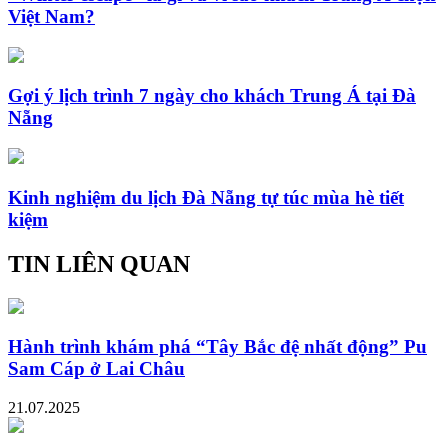
Việt Nam?
Gợi ý lịch trình 7 ngày cho khách Trung Á tại Đà
Nẵng
Kinh nghiệm du lịch Đà Nẵng tự túc mùa hè tiết
kiệm
TIN LIÊN QUAN
Hành trình khám phá “Tây Bắc đệ nhất động” Pu
Sam Cáp ở Lai Châu
21.07.2025