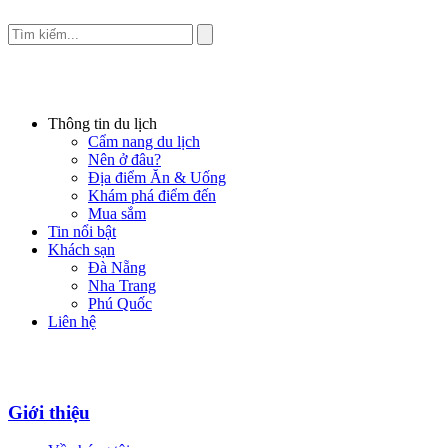
Thông tin du lịch
Cẩm nang du lịch
Nên ở đâu?
Địa điểm Ăn & Uống
Khám phá điểm đến
Mua sắm
Tin nổi bật
Khách sạn
Đà Nẵng
Nha Trang
Phú Quốc
Liên hệ
Giới thiệu