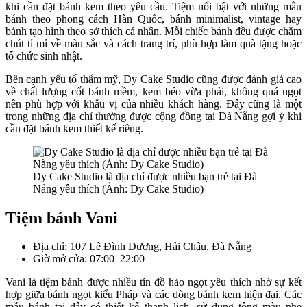
khi cần đặt bánh kem theo yêu cầu. Tiệm nổi bật với những mẫu
bánh theo phong cách Hàn Quốc, bánh minimalist, vintage hay
bánh tạo hình theo sở thích cá nhân. Mỗi chiếc bánh đều được chăm
chút tỉ mỉ về màu sắc và cách trang trí, phù hợp làm quà tặng hoặc
tổ chức sinh nhật.
Bên cạnh yếu tố thẩm mỹ, Dy Cake Studio cũng được đánh giá cao
về chất lượng cốt bánh mềm, kem béo vừa phải, không quá ngọt
nên phù hợp với khẩu vị của nhiều khách hàng. Đây cũng là một
trong những địa chỉ thường được cộng đồng tại Đà Nẵng gợi ý khi
cần đặt bánh kem thiết kế riêng.
Dy Cake Studio là địa chỉ được nhiều bạn trẻ tại Đà
Nẵng yêu thích (Ảnh: Dy Cake Studio)
Tiệm bánh Vani
Địa chỉ: 107 Lê Đình Dương, Hải Châu, Đà Nẵng
Giờ mở cửa: 07:00–22:00
Vani là tiệm bánh được nhiều tín đồ hảo ngọt yêu thích nhờ sự kết
hợp giữa bánh ngọt kiểu Pháp và các dòng bánh kem hiện đại. Các
mẫu bánh tại đây có thiết kế thanh lịch, sử dụng tông màu nhẹ