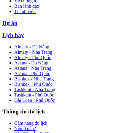
Về chúng tôi
Ban lãnh đạo
Thành viên
Dự án
Lịch bay
Almaty - Đà Nẵng
Almaty - Nha Trang
Almaty - Phú Quốc
Astana - Đà Nẵng
Astana - Nha Trang
Astana - Phú Quốc
Bishkek - Nha Trang
Bishkek - Phú Quốc
Tashkent - Nha Trang
Tashkent - Phú Quốc
Đài Loan - Phú Quốc
Thông tin du lịch
Cẩm nang du lịch
Nên ở đâu?