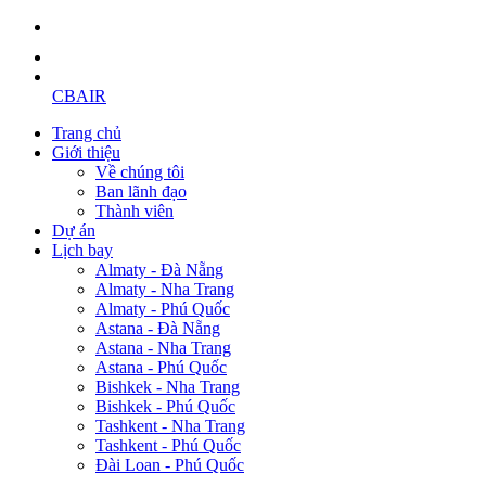
CBAIR
Trang chủ
Giới thiệu
Về chúng tôi
Ban lãnh đạo
Thành viên
Dự án
Lịch bay
Almaty - Đà Nẵng
Almaty - Nha Trang
Almaty - Phú Quốc
Astana - Đà Nẵng
Astana - Nha Trang
Astana - Phú Quốc
Bishkek - Nha Trang
Bishkek - Phú Quốc
Tashkent - Nha Trang
Tashkent - Phú Quốc
Đài Loan - Phú Quốc