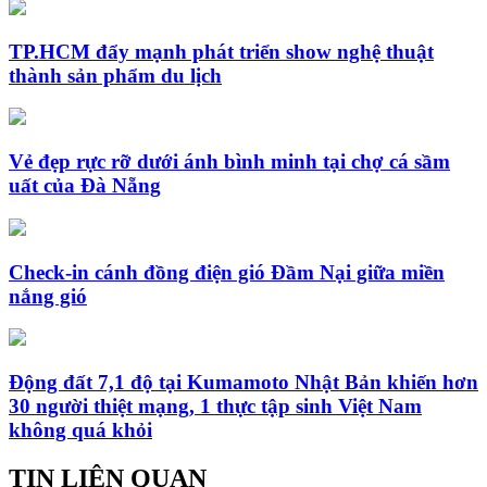
TP.HCM đẩy mạnh phát triển show nghệ thuật
thành sản phẩm du lịch
Vẻ đẹp rực rỡ dưới ánh bình minh tại chợ cá sầm
uất của Đà Nẵng
Check-in cánh đồng điện gió Đầm Nại giữa miền
nắng gió
Động đất 7,1 độ tại Kumamoto Nhật Bản khiến hơn
30 người thiệt mạng, 1 thực tập sinh Việt Nam
không quá khỏi
TIN LIÊN QUAN