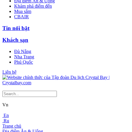
Địa điểm Ăn & Uống
Khám phá điểm đến
Mua sắm
CBAIR
Tin nổi bật
Khách sạn
Đà Nẵng
Nha Trang
Phú Quốc
Liên hệ
Vn
En
Ru
Trang chủ
Địa điểm Ăn & Uống