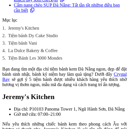
Cẩm nang chèo SUP Đà Nẵng: Tất tần tật những điều bạn
cần biết
Mục lục
1.
Jeremy's Kitchen
2.
Tiệm bánh Dy Cake Studio
3.
Tiệm bánh Vani
4.
La Dulce Bakery & Coffee
5.
Tiệm Bánh Les 3000 Mondes
Bạn đang tìm một địa chỉ tiệm bánh kem Đà Nẵng ngon, đẹp để đặt
bánh sinh nhật, bánh kỷ niệm hay làm quà tặng? Dưới đây
Crystal
Bay
sẽ gợi ý 5 tiệm bánh được nhiều khách hàng yêu thích nhờ
hương vị thơm ngon, mẫu mã đa dạng và cách trang trí ấn tượng.
Jeremy's Kitchen
Địa chỉ: P10103 Panoma Tower 1, Ngũ Hành Sơn, Đà Nẵng
Giờ mở cửa: 07:00–21:00
Nếu yêu thích những chiếc bánh kem theo phong cách Âu với