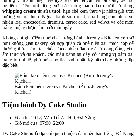
hương vị thanh nhẹ, Jeremy's Kitchen là cái tên rất đáng để trải
nghiệm. Tiệm nổi tiếng với các dòng bánh kem tươi sử dụng
whipping cream từ sữa tươi
, hạn chế kem thực vật nhằm giữ trọn
hương vị tự nhiên. Ngoài bánh sinh nhật, cửa hàng còn phục vụ
nhiều loại cheesecake, tiramisu, carrot cake, red velvet và các món
tráng miệng được làm mới mỗi ngày.
Không chỉ ghi điểm nhờ chất lượng bánh, Jeremy's Kitchen còn sở
hữu không gian bakery kết hợp quán cà phê hiện đại, thích hợp để
thưởng thức bánh tại chỗ. Theo nhiều đánh giá từ cộng đồng yêu
ẩm thực và du khách, các mẫu bánh tại đây có hương vị đậm đà,
trang trí tinh tế, phù hợp cho tiệc sinh nhật, kỷ niệm hay những dịp
đặc biệt.
Bánh kem tiệm Jeremy's Kitchen (Ảnh: Jeremy's
Kitchen)
Tiệm bánh Dy Cake Studio
Địa chỉ: 19 Lý Văn Tố, An Hải, Đà Nẵng
Giờ mở cửa: 07:00–22:00
Dy Cake Studio là địa chỉ quen thuộc của nhiều bạn trẻ tại Đà Nẵng