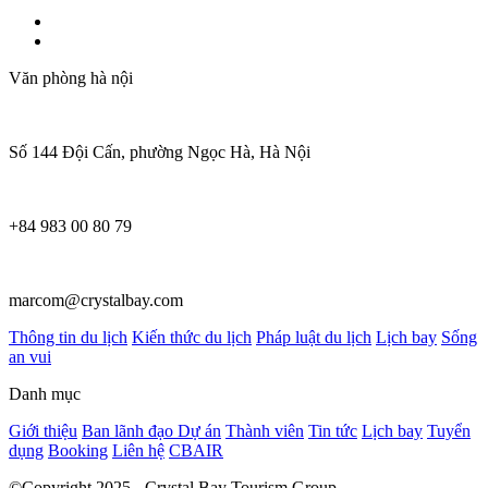
Văn phòng hà nội
Số 144 Đội Cấn, phường Ngọc Hà, Hà Nội
+84 983 00 80 79
marcom@crystalbay.com
Thông tin du lịch
Kiến thức du lịch
Pháp luật du lịch
Lịch bay
Sống
an vui
Danh mục
Giới thiệu
Ban lãnh đạo
Dự án
Thành viên
Tin tức
Lịch bay
Tuyển
dụng
Booking
Liên hệ
CBAIR
©Copyright 2025 - Crystal Bay Tourism Group