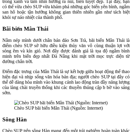
trong xanh và tầm nhìn hướng ra núi, biển tuyệt đẹp. Tại đây, bạn
có thể vừa chèo SUP vừa khám phá những góc biển yên bình, ngắm
san hô hoặc tận hưởng không gian thiên nhiên gần như tách biệt
khỏi sự náo nhiệt của thành phố.
Bãi biển Mân Thái
Nằm nép mình dưới chân bán đảo Sơn Trà, bãi biển Mân Thái là
điểm chèo SUP sở hữu điều kiện thủy văn vô cùng thuận lợi với
sóng êm và kín gió. Nơi đây được đánh giá là tọa độ ngắm bình
minh trên biển đẹp nhất Đà Nẵng khi mặt trời mọc trực diện từ
đường chân trời.
Điểm đặc trưng của Mân Thái là sự kết hợp giữa hoạt động thể thao
hiện đại và nhịp sống văn hóa bản địa; người chèo SUP tại đây có
thể dễ dàng hòa mình vào khung cảnh lao động tràn đầy năng lượng
của làng chài truyền thống khi các thuyền thúng cập b bờ vào sáng
sớm.
Chèo SUP bãi biển Mân Thái (Nguồn: Internet)
Sông Hàn
Chèo SUP trên sông Hàn mang đến một trải nghiệm hoàn toàn khác