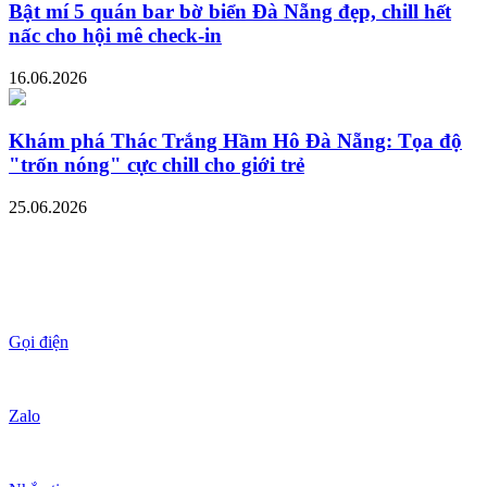
Bật mí 5 quán bar bờ biển Đà Nẵng đẹp, chill hết
nấc cho hội mê check-in
16.06.2026
Khám phá Thác Trắng Hầm Hô Đà Nẵng: Tọa độ
"trốn nóng" cực chill cho giới trẻ
25.06.2026
Gọi điện
Zalo