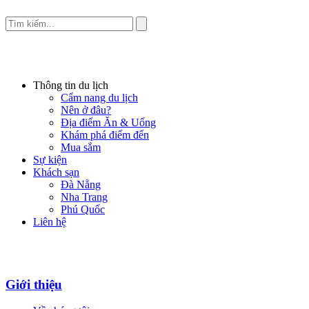
Thông tin du lịch
Cẩm nang du lịch
Nên ở đâu?
Địa điểm Ăn & Uống
Khám phá điểm đến
Mua sắm
Sự kiện
Khách sạn
Đà Nẵng
Nha Trang
Phú Quốc
Liên hệ
Giới thiệu