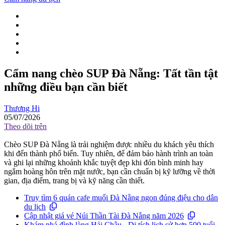
Cẩm nang chèo SUP Đà Nẵng: Tất tần tật
những điều bạn cần biết
Thương Hi
05/07/2026
Theo dõi trên
Chèo SUP Đà Nẵng là trải nghiệm được nhiều du khách yêu thích
khi đến thành phố biển. Tuy nhiên, để đảm bảo hành trình an toàn
và ghi lại những khoảnh khắc tuyệt đẹp khi đón bình minh hay
ngắm hoàng hôn trên mặt nước, bạn cần chuẩn bị kỹ lưỡng về thời
gian, địa điểm, trang bị và kỹ năng cần thiết.
Truy tìm 6 quán cafe muối Đà Nẵng ngon đúng điệu cho dân
du lịch
Cập nhật giá vé Núi Thần Tài Đà Nẵng năm 2026
Khám phá đình làng Hải Châu - Di tích lịch sử hơn 500 tuổi