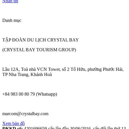
Nhắn tin
Danh mục
TẬP ĐOÀN DU LỊCH CRYSTAL BAY
(CRYSTAL BAY TOURISM GROUP)
Lầu 12A, Toà nhà VCN Tower, số 2 Tố Hữu, phường Phước Hải,
TP Nha Trang, Khánh Hoà
+84 983 00 80 79 (Whatsapp)
marcom@crystalbay.com
Xem bản đồ
ĐKKD số:
4201696659 cấp lần đầu 30/06/2016, cấp đổi lần thứ 13