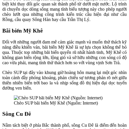
biệt khi thay đổi góc quan sát thành phố từ dưới mặt nước. Lộ trình
di chuyển dọc dòng sông mang tính biểu tượng này cho phép người
chèo lướt qua những công trình kiến trúc cầu hiện đại như cầu
Rồng, cầu quay Sông Hàn hay cầu Trần Thị Lý.
Bãi biển Mỹ Khê
Đối với những người đam mê cảm giác mạnh và muốn thử thách kỹ
năng điều khiển ván, bãi biển Mỹ Khê là sự lựa chọn không thể bỏ
qua. Thuộc top những bãi biển quyến rũ nhất hành tinh, Mỹ Khê có
không gian biển rộng lớn, lộng gió và sở hữu những con sóng có độ
cao vừa phải, mang tính thử thách hơn so với vùng vịnh Sơn Trà.
Chèo SUP tại đây vào khung giờ hoàng hôn mang lại một góc nhìn
toàn cảnh đầy phóng khoáng, phản chiếu sự tương phản rõ nét giữa
thiên nhiên biển trời bao la và nhịp sống đô thị hiện đại dọc tuyến
đường ven biển.
Chèo SUP bãi biển Mỹ Khê (Nguồn: Internet)
Sông Cu Đê
Nằm tách biệt ở phía Bắc thành phố, sông Cu Đê là điểm đến hoàn