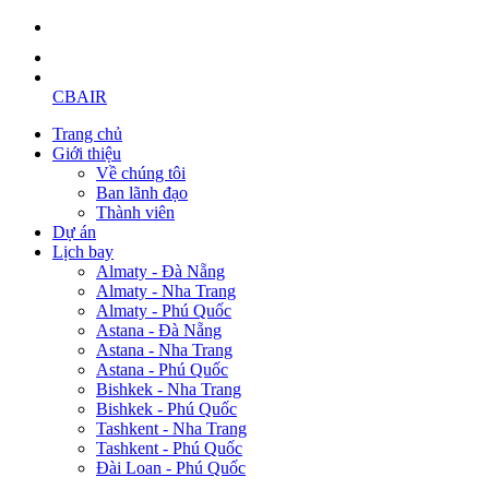
CBAIR
Trang chủ
Giới thiệu
Về chúng tôi
Ban lãnh đạo
Thành viên
Dự án
Lịch bay
Almaty - Đà Nẵng
Almaty - Nha Trang
Almaty - Phú Quốc
Astana - Đà Nẵng
Astana - Nha Trang
Astana - Phú Quốc
Bishkek - Nha Trang
Bishkek - Phú Quốc
Tashkent - Nha Trang
Tashkent - Phú Quốc
Đài Loan - Phú Quốc