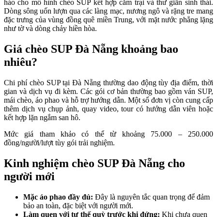
hảo cho mô hình chèo SUP kết hợp cắm trại và thư giãn sinh thái.
Dòng sông uốn lượn qua các làng mạc, nương ngô và rặng tre mang
đặc trưng của vùng đồng quê miền Trung, với mặt nước phẳng lặng
như tờ và dòng chảy hiền hòa.
Giá chèo SUP Đà Nẵng khoảng bao
nhiêu?
Chi phí chèo SUP tại Đà Nẵng thường dao động tùy địa điểm, thời
gian và dịch vụ đi kèm. Các gói cơ bản thường bao gồm ván SUP,
mái chèo, áo phao và hỗ trợ hướng dẫn. Một số đơn vị còn cung cấp
thêm dịch vụ chụp ảnh, quay video, tour có hướng dẫn viên hoặc
kết hợp lặn ngắm san hô.
Mức giá tham khảo có thể từ khoảng 75.000 – 250.000
đồng/người/lượt tùy gói trải nghiệm.
Kinh nghiệm chèo SUP Đà Nẵng cho
người mới
Mặc áo phao đầy đủ:
Đây là nguyên tắc quan trọng để đảm
bảo an toàn, đặc biệt với người mới.
Làm quen với tư thế quỳ trước khi đứng:
Khi chưa quen