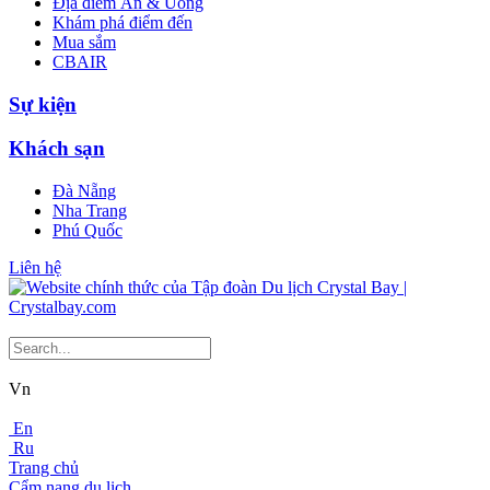
Địa điểm Ăn & Uống
Khám phá điểm đến
Mua sắm
CBAIR
Sự kiện
Khách sạn
Đà Nẵng
Nha Trang
Phú Quốc
Liên hệ
Vn
En
Ru
Trang chủ
Cẩm nang du lịch