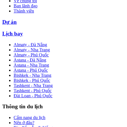
Về chúng tôi
Ban lãnh đạo
Thành viên
Dự án
Lịch bay
Almaty - Đà Nẵng
Almaty - Nha Trang
Almaty - Phú Quốc
Astana - Đà Nẵng
Astana - Nha Trang
Astana - Phú Quốc
Bishkek - Nha Trang
Bishkek - Phú Quốc
Tashkent - Nha Trang
Tashkent - Phú Quốc
Đài Loan - Phú Quốc
Thông tin du lịch
Cẩm nang du lịch
Nên ở đâu?