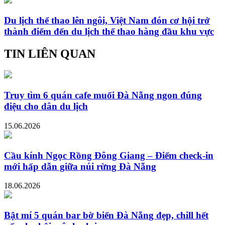
Du lịch thể thao lên ngôi, Việt Nam đón cơ hội trở
thành điểm đến du lịch thể thao hàng đầu khu vực
TIN LIÊN QUAN
Truy tìm 6 quán cafe muối Đà Nẵng ngon đúng
điệu cho dân du lịch
15.06.2026
Cầu kính Ngọc Rồng Đông Giang – Điểm check-in
mới hấp dẫn giữa núi rừng Đà Nẵng
18.06.2026
Bật mí 5 quán bar bờ biển Đà Nẵng đẹp, chill hết