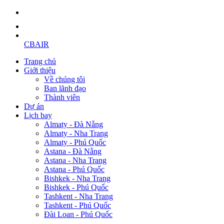
CBAIR
Trang chủ
Giới thiệu
Về chúng tôi
Ban lãnh đạo
Thành viên
Dự án
Lịch bay
Almaty - Đà Nẵng
Almaty - Nha Trang
Almaty - Phú Quốc
Astana - Đà Nẵng
Astana - Nha Trang
Astana - Phú Quốc
Bishkek - Nha Trang
Bishkek - Phú Quốc
Tashkent - Nha Trang
Tashkent - Phú Quốc
Đài Loan - Phú Quốc