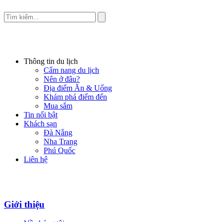
Thông tin du lịch
Cẩm nang du lịch
Nên ở đâu?
Địa điểm Ăn & Uống
Khám phá điểm đến
Mua sắm
Tin nổi bật
Khách sạn
Đà Nẵng
Nha Trang
Phú Quốc
Liên hệ
Giới thiệu