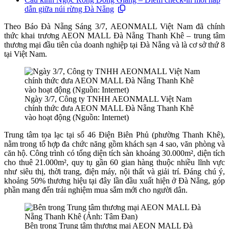
dẫn giữa núi rừng Đà Nẵng
Theo Báo Đà Nẵng Sáng 3/7, AEONMALL Việt Nam đã chính
thức khai trương AEON MALL Đà Nẵng Thanh Khê – trung tâm
thương mại đầu tiên của doanh nghiệp tại Đà Nẵng và là cơ sở thứ 8
tại Việt Nam.
Ngày 3/7, Công ty TNHH AEONMALL Việt Nam
chính thức đưa AEON MALL Đà Nẵng Thanh Khê
vào hoạt động (Nguồn: Internet)
Trung tâm tọa lạc tại số 46 Điện Biên Phủ (phường Thanh Khê),
nằm trong tổ hợp đa chức năng gồm khách sạn 4 sao, văn phòng và
căn hộ. Công trình có tổng diện tích sàn khoảng 30.000m², diện tích
cho thuê 21.000m², quy tụ gần 60 gian hàng thuộc nhiều lĩnh vực
như siêu thị, thời trang, điện máy, nội thất và giải trí. Đáng chú ý,
khoảng 50% thương hiệu tại đây lần đầu xuất hiện ở Đà Nẵng, góp
phần mang đến trải nghiệm mua sắm mới cho người dân.
Bên trong Trung tâm thương mại AEON MALL Đà