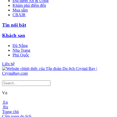
Địa điểm Ăn & Uống
Khám phá điểm đến
Mua sắm
CBAIR
Tin nổi bật
Khách sạn
Đà Nẵng
Nha Trang
Phú Quốc
Liên hệ
Vn
En
Ru
Trang chủ
Cẩm nang du lịch