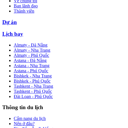
Về chúng tôi
Ban lãnh đạo
Thành viên
Dự án
Lịch bay
Almaty - Đà Nẵng
Almaty - Nha Trang
Almaty - Phú Quốc
Astana - Đà Nẵng
Astana - Nha Trang
Astana - Phú Quốc
Bishkek - Nha Trang
Bishkek - Phú Quốc
Tashkent - Nha Trang
Tashkent - Phú Quốc
Đài Loan - Phú Quốc
Thông tin du lịch
Cẩm nang du lịch
Nên ở đâu?