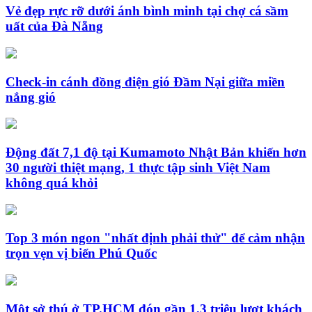
Vẻ đẹp rực rỡ dưới ánh bình minh tại chợ cá sầm
uất của Đà Nẵng
Check-in cánh đồng điện gió Đầm Nại giữa miền
nắng gió
Động đất 7,1 độ tại Kumamoto Nhật Bản khiến hơn
30 người thiệt mạng, 1 thực tập sinh Việt Nam
không quá khỏi
Top 3 món ngon "nhất định phải thử" để cảm nhận
trọn vẹn vị biển Phú Quốc
Một sở thú ở TP.HCM đón gần 1,3 triệu lượt khách