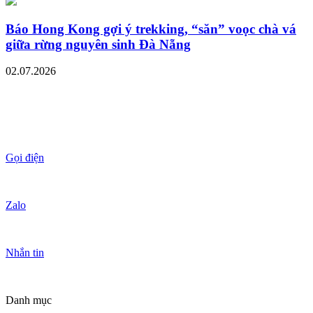
Báo Hong Kong gợi ý trekking, “săn” voọc chà vá
giữa rừng nguyên sinh Đà Nẵng
02.07.2026
Gọi điện
Zalo
Nhắn tin
Danh mục