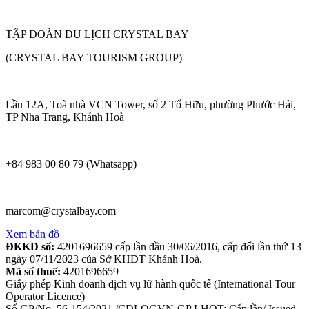
TẬP ĐOÀN DU LỊCH CRYSTAL BAY
(CRYSTAL BAY TOURISM GROUP)
Lầu 12A, Toà nhà VCN Tower, số 2 Tố Hữu, phường Phước Hải,
TP Nha Trang, Khánh Hoà
+84 983 00 80 79 (Whatsapp)
marcom@crystalbay.com
Xem bản đồ
ĐKKD số:
4201696659 cấp lần đầu 30/06/2016, cấp đổi lần thứ 13
ngày 07/11/2023 của Sở KHDT Khánh Hoà.
Mã số thuế:
4201696659
Giấy phép Kinh doanh dịch vụ lữ hành quốc tế (International Tour
Operator Licence)
Số GP/No. 56-154/2021 /CDLQGVN-GP LHQT; Cấp lần/ Issued