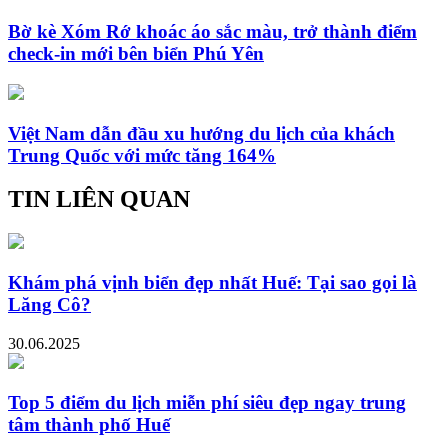
Bờ kè Xóm Rớ khoác áo sắc màu, trở thành điểm
check-in mới bên biển Phú Yên
Việt Nam dẫn đầu xu hướng du lịch của khách
Trung Quốc với mức tăng 164%
TIN LIÊN QUAN
Khám phá vịnh biển đẹp nhất Huế: Tại sao gọi là
Lăng Cô?
30.06.2025
Top 5 điểm du lịch miễn phí siêu đẹp ngay trung
tâm thành phố Huế