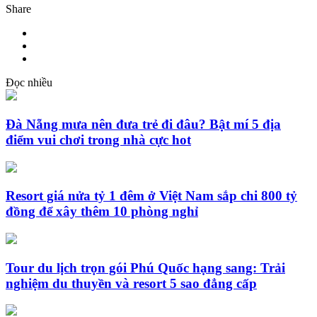
Share
Đọc nhiều
Đà Nẵng mưa nên đưa trẻ đi đâu? Bật mí 5 địa
điểm vui chơi trong nhà cực hot
Resort giá nửa tỷ 1 đêm ở Việt Nam sắp chi 800 tỷ
đồng để xây thêm 10 phòng nghỉ
Tour du lịch trọn gói Phú Quốc hạng sang: Trải
nghiệm du thuyền và resort 5 sao đẳng cấp