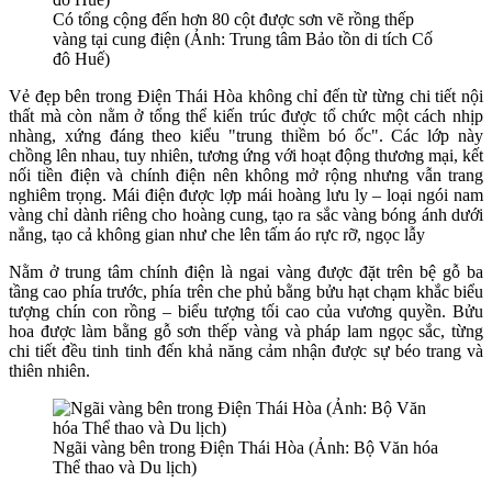
Có tổng cộng đến hơn 80 cột được sơn vẽ rồng thếp
vàng tại cung điện (Ảnh: Trung tâm Bảo tồn di tích Cố
đô Huế)
Vẻ đẹp bên trong Điện Thái Hòa không chỉ đến từ từng chi tiết nội
thất mà còn nằm ở tổng thể kiến trúc được tổ chức một cách nhịp
nhàng, xứng đáng theo kiểu "trung thiềm bó ốc". Các lớp này
chồng lên nhau, tuy nhiên, tương ứng với hoạt động thương mại, kết
nối tiền điện và chính điện nên không mở rộng nhưng vẫn trang
nghiêm trọng. Mái điện được lợp mái hoàng lưu ly – loại ngói nam
vàng chỉ dành riêng cho hoàng cung, tạo ra sắc vàng bóng ánh dưới
nắng, tạo cả không gian như che lên tấm áo rực rỡ, ngọc lẫy
Nằm ở trung tâm chính điện là ngai vàng được đặt trên bệ gỗ ba
tầng cao phía trước, phía trên che phủ bằng bửu hạt chạm khắc biểu
tượng chín con rồng – biểu tượng tối cao của vương quyền. Bửu
hoa được làm bằng gỗ sơn thếp vàng và pháp lam ngọc sắc, từng
chi tiết đều tinh tinh đến khả năng cảm nhận được sự béo trang và
thiên nhiên.
Ngãi vàng bên trong Điện Thái Hòa (Ảnh: Bộ Văn hóa
Thể thao và Du lịch)