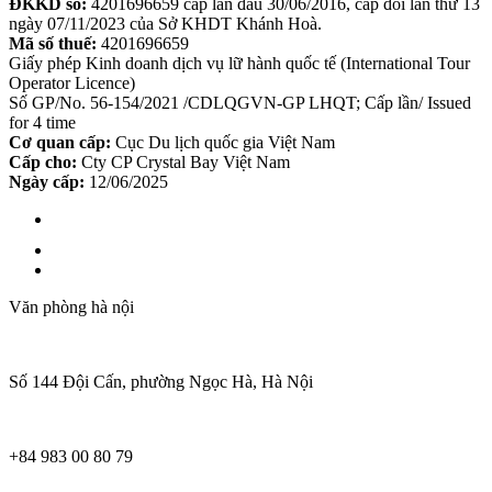
ĐKKD số:
4201696659 cấp lần đầu 30/06/2016, cấp đổi lần thứ 13
ngày 07/11/2023 của Sở KHDT Khánh Hoà.
Mã số thuế:
4201696659
Giấy phép Kinh doanh dịch vụ lữ hành quốc tế (International Tour
Operator Licence)
Số GP/No. 56-154/2021 /CDLQGVN-GP LHQT; Cấp lần/ Issued
for 4 time
Cơ quan cấp:
Cục Du lịch quốc gia Việt Nam
Cấp cho:
Cty CP Crystal Bay Việt Nam
Ngày cấp:
12/06/2025
Văn phòng hà nội
Số 144 Đội Cấn, phường Ngọc Hà, Hà Nội
+84 983 00 80 79