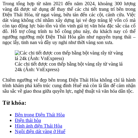
Trong tổng hợp từ năm 2021 đến năm 2024, khoảng 300 lượng
vàng đã được sử dụng để thay thế các chi tiết trang trí bên trong
Điện Thái Hòa, từ ngai vàng, bửu tán đến các cột, cánh cửa. Việc
dát vàng không chỉ nhằm xây dựng lại vẻ đẹp tráng lệ vốn có mà
còn tạo động lực bảo tồn và tôn vinh giá trị văn hóa đặc sắc của cố
đô. Hỗ trợ công trình tu bổ công phu này, du khách nay có thể
ngưỡng ngưỡng một Điện Thái Hòa gần như nguyên trạng thái –
ngọc lẫy, tinh nan và đầy uy nghi như thời vàng son xưa.
Các chi tiết được con thếp bằng bột vàng rây từ vàng lá
24k (Ảnh: VnExpress)
Chiêm ngưỡng vẻ đẹp bên trong Điện Thái Hòa không chỉ là hành
trình khám phá kiến trúc cung đình Huế mà còn là lần để cảm nhận
sâu sắc về giao thoa giữa quyền lực, nghệ thuật và văn hóa dân tộc.
Từ khóa:
Bên trong Điện Thái Hòa
Điện thái hòa
Hình ảnh điện Thái Hòa
Ngôi điện dát vàng ở Huế