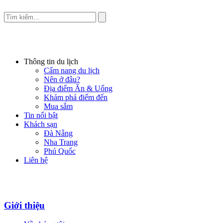
Thông tin du lịch
Cẩm nang du lịch
Nên ở đâu?
Địa điểm Ăn & Uống
Khám phá điểm đến
Mua sắm
Tin nổi bật
Khách sạn
Đà Nẵng
Nha Trang
Phú Quốc
Liên hệ
Giới thiệu