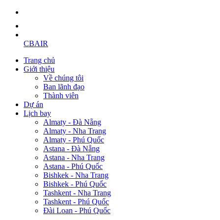
CBAIR
Trang chủ
Giới thiệu
Về chúng tôi
Ban lãnh đạo
Thành viên
Dự án
Lịch bay
Almaty - Đà Nẵng
Almaty - Nha Trang
Almaty - Phú Quốc
Astana - Đà Nẵng
Astana - Nha Trang
Astana - Phú Quốc
Bishkek - Nha Trang
Bishkek - Phú Quốc
Tashkent - Nha Trang
Tashkent - Phú Quốc
Đài Loan - Phú Quốc