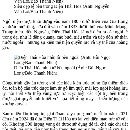
Siêu đẹp lệ bên trong Điện Thái Hòa (Ảnh: Nguyễn
Văn Lợi/Báo Thanh Niên)
Ngôi điện được khởi dựng vào năm 1805 dưới triều vua Gia Long
và được mở rộng, sửa đổi vào năm 1833 dưới thời vua Minh Mạng.
Trong triều triều Nguyễn, Điện Thái Hòa là nơi diễn ra các nghi lễ
trọng đại như lễ đăng quang, các buổi triều triều và tiếp đón sứ thần
nước ngoài – những sự kiện thể hiện quyền lực và uy thế của hoàng
gia.
Điện Thái Hòa nhìn từ bên ngoài (Ảnh: Bùi Ngọc
Long/Báo Thanh Niên)
Công trình gây ấn tượng với các kiểu kiến trúc trùng lặp thiềm điệp
ốc, toàn bộ cấu trúc được làm từ gỗ lim quý, mái lợp ngói hoàng lưu
ly, nội thất sơn thếp vàng rực rỡ. Đặc biệt, các cột trụ bên trong
được giải quyết tinh khiết với họa tiết rồng mây – biểu tượng của
vương quyền.
Sau nhiều lần trùng tu, giai đoạn xây dựng mới nhất từ năm 2021
đến năm 2024 đã đưa Điện Thái Hòa trở lại với diện mạo rực rỡ vốn
có. Khoảng 300 lượng vàng đã được sử dụng để tái chế các chi tiết
nội thất, tái sinh gần như hiện trạng đẹp nguy nga, tráng lệ xưa kia,