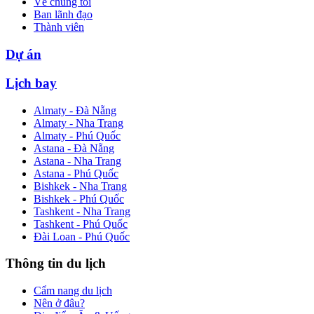
Về chúng tôi
Ban lãnh đạo
Thành viên
Dự án
Lịch bay
Almaty - Đà Nẵng
Almaty - Nha Trang
Almaty - Phú Quốc
Astana - Đà Nẵng
Astana - Nha Trang
Astana - Phú Quốc
Bishkek - Nha Trang
Bishkek - Phú Quốc
Tashkent - Nha Trang
Tashkent - Phú Quốc
Đài Loan - Phú Quốc
Thông tin du lịch
Cẩm nang du lịch
Nên ở đâu?