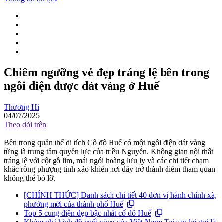
Chiêm ngưỡng vẻ đẹp tráng lệ bên trong
ngôi điện được dát vàng ở Huế
Thương Hi
04/07/2025
Theo dõi trên
Bên trong quần thể di tích Cố đô Huế có một ngôi điện dát vàng
từng là trung tâm quyền lực của triều Nguyễn. Không gian nội thất
tráng lệ với cột gỗ lim, mái ngói hoàng lưu ly và các chi tiết chạm
khắc rồng phượng tinh xảo khiến nơi đây trở thành điểm tham quan
không thể bỏ lỡ.
[CHÍNH THỨC] Danh sách chi tiết 40 đơn vị hành chính xã,
phường mới của thành phố Huế
Top 5 cung điện đẹp bậc nhất cố đô Huế
Khám phá kinh đô cuối cùng của Việt Nam: Tại sao lại gọi là