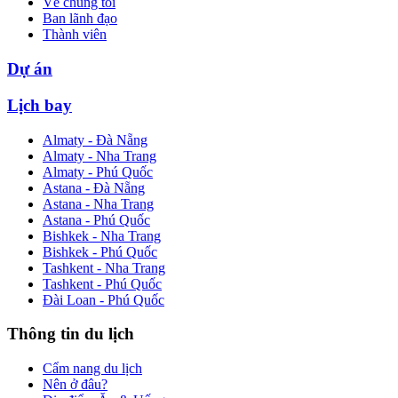
Về chúng tôi
Ban lãnh đạo
Thành viên
Dự án
Lịch bay
Almaty - Đà Nẵng
Almaty - Nha Trang
Almaty - Phú Quốc
Astana - Đà Nẵng
Astana - Nha Trang
Astana - Phú Quốc
Bishkek - Nha Trang
Bishkek - Phú Quốc
Tashkent - Nha Trang
Tashkent - Phú Quốc
Đài Loan - Phú Quốc
Thông tin du lịch
Cẩm nang du lịch
Nên ở đâu?