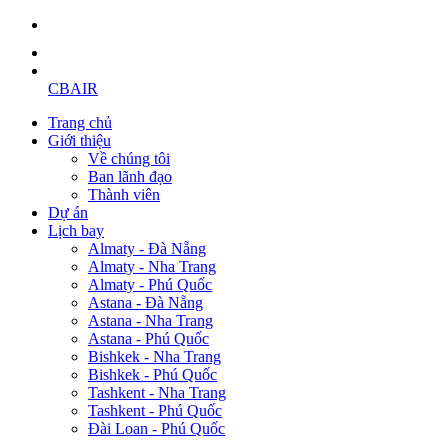
CBAIR
Trang chủ
Giới thiệu
Về chúng tôi
Ban lãnh đạo
Thành viên
Dự án
Lịch bay
Almaty - Đà Nẵng
Almaty - Nha Trang
Almaty - Phú Quốc
Astana - Đà Nẵng
Astana - Nha Trang
Astana - Phú Quốc
Bishkek - Nha Trang
Bishkek - Phú Quốc
Tashkent - Nha Trang
Tashkent - Phú Quốc
Đài Loan - Phú Quốc