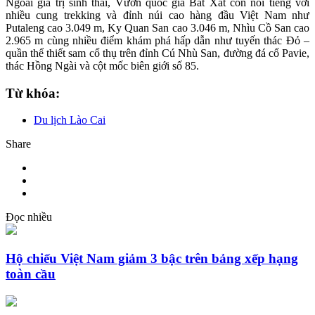
Ngoài giá trị sinh thái, Vườn quốc gia Bát Xát còn nổi tiếng với
nhiều cung trekking và đỉnh núi cao hàng đầu Việt Nam như
Putaleng cao 3.049 m, Ky Quan San cao 3.046 m, Nhìu Cồ San cao
2.965 m cùng nhiều điểm khám phá hấp dẫn như tuyến thác Đỏ –
quần thể thiết sam cổ thụ trên đỉnh Cú Nhù San, đường đá cổ Pavie,
thác Hồng Ngài và cột mốc biên giới số 85.
Từ khóa:
Du lịch Lào Cai
Share
Đọc nhiều
Hộ chiếu Việt Nam giảm 3 bậc trên bảng xếp hạng
toàn cầu