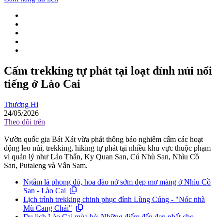
Cấm trekking tự phát tại loạt đỉnh núi nổi
tiếng ở Lào Cai
Thương Hi
24/05/2026
Theo dõi trên
Vườn quốc gia Bát Xát vừa phát thông báo nghiêm cấm các hoạt
động leo núi, trekking, hiking tự phát tại nhiều khu vực thuộc phạm
vi quản lý như Lảo Thẩn, Ky Quan San, Cú Nhù San, Nhìu Cồ
San, Putaleng và Vân Sam.
Ngắm lá phong đỏ, hoa đào nở sớm đẹp mơ màng ở Nhìu Cồ
San - Lào Cai
Lịch trình trekking chinh phục đỉnh Lùng Cúng - "Nóc nhà
Mù Cang Chải"
Du lịch Lào Cai mùa hè: Những điểm đến đẹp nhất cho