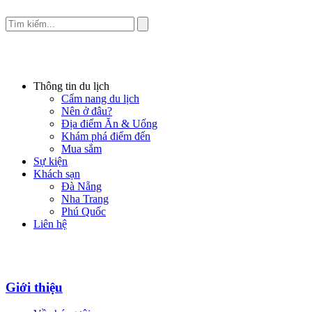
Thông tin du lịch
Cẩm nang du lịch
Nên ở đâu?
Địa điểm Ăn & Uống
Khám phá điểm đến
Mua sắm
Sự kiện
Khách sạn
Đà Nẵng
Nha Trang
Phú Quốc
Liên hệ
Giới thiệu