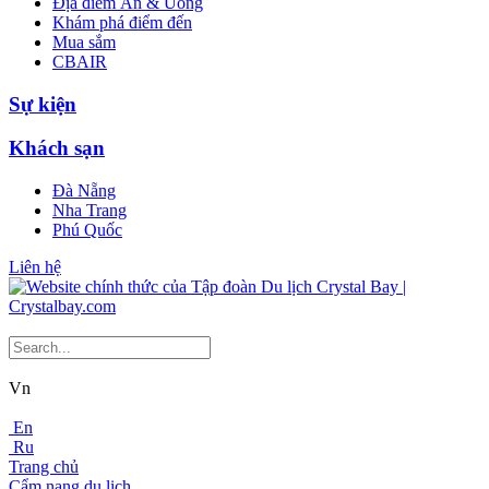
Địa điểm Ăn & Uống
Khám phá điểm đến
Mua sắm
CBAIR
Sự kiện
Khách sạn
Đà Nẵng
Nha Trang
Phú Quốc
Liên hệ
Vn
En
Ru
Trang chủ
Cẩm nang du lịch