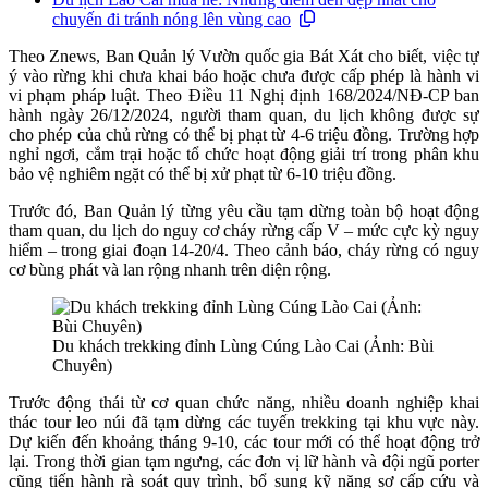
chuyến đi tránh nóng lên vùng cao
Theo Znews, Ban Quản lý Vườn quốc gia Bát Xát cho biết, việc tự
ý vào rừng khi chưa khai báo hoặc chưa được cấp phép là hành vi
vi phạm pháp luật. Theo Điều 11 Nghị định 168/2024/NĐ-CP ban
hành ngày 26/12/2024, người tham quan, du lịch không được sự
cho phép của chủ rừng có thể bị phạt từ 4-6 triệu đồng. Trường hợp
nghỉ ngơi, cắm trại hoặc tổ chức hoạt động giải trí trong phân khu
bảo vệ nghiêm ngặt có thể bị xử phạt từ 6-10 triệu đồng.
Trước đó, Ban Quản lý từng yêu cầu tạm dừng toàn bộ hoạt động
tham quan, du lịch do nguy cơ cháy rừng cấp V – mức cực kỳ nguy
hiểm – trong giai đoạn 14-20/4. Theo cảnh báo, cháy rừng có nguy
cơ bùng phát và lan rộng nhanh trên diện rộng.
Du khách trekking đỉnh Lùng Cúng Lào Cai (Ảnh: Bùi
Chuyên)
Trước động thái từ cơ quan chức năng, nhiều doanh nghiệp khai
thác tour leo núi đã tạm dừng các tuyến trekking tại khu vực này.
Dự kiến đến khoảng tháng 9-10, các tour mới có thể hoạt động trở
lại. Trong thời gian tạm ngưng, các đơn vị lữ hành và đội ngũ porter
cũng tiến hành rà soát quy trình, bổ sung kỹ năng sơ cấp cứu và