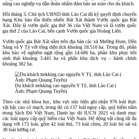
nâng cao nghiệp vụ dẫn đoàn nhằm đảm bảo an toàn cho du khách.
Hồi tháng 3, Chủ tịch UBND tỉnh Lào Cai đã ký quyết định chuyển
hạng Khu bảo tồn thiên nhiên Bát Xát thành Vườn quốc gia Bát
Xát. Đây là vườn quốc gia thứ 36 của Việt Nam và là vườn quốc
gia thứ 2 của Lào Cai, bên cạnh Vườn quốc gia Hoàng Liên.
Vườn quốc gia Bát Xát nằm trên địa bàn các xã Mường Hum, Dền
Sáng và Y Tý với tổng diện tích khoảng 18.510 ha. Trong đó, phân
khu bảo vệ nghiêm ngặt rộng gần 14.686 ha, phân khu phục hồi
sinh thái khoảng 3.441 ha và phân khu dịch vụ – hành chính
khoảng 382 ha.
Du khách trekking cao nguyên Y Tý, tỉnh Lào Cai (
Ảnh: Phạm Quang Tuyên)
Theo các nhà khoa học, khu vực này hiện ghi nhận 976 loài thực
vật bậc cao có mạch, trong đó có 137 loài nguy cấp, quý hiếm nằm
trong Sách Đỏ Việt Nam, Danh lục đỏ IUCN 2021 và danh mục
các loài nguy cấp quý hiếm của Việt Nam. Hệ động vật cũng rất đa
dạng với 173 loài, gồm 42 loài thú, 73 loài chim, 20 loài bò sát và
38 loài lưỡng cư.