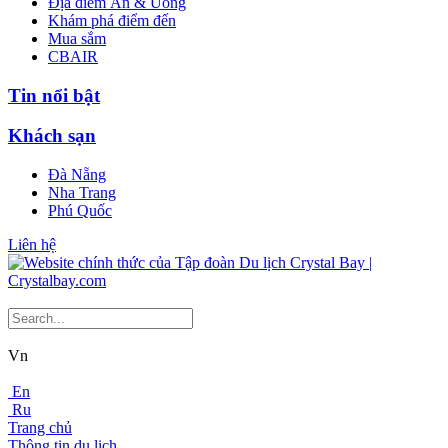
Địa điểm Ăn & Uống
Khám phá điểm đến
Mua sắm
CBAIR
Tin nổi bật
Khách sạn
Đà Nẵng
Nha Trang
Phú Quốc
Liên hệ
Vn
En
Ru
Trang chủ
Thông tin du lịch