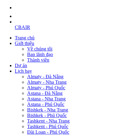
CBAIR
Trang chủ
Giới thiệu
Về chúng tôi
Ban lãnh đạo
Thành viên
Dự án
Lịch bay
Almaty - Đà Nẵng
Almaty - Nha Trang
Almaty - Phú Quốc
Astana - Đà Nẵng
Astana - Nha Trang
Astana - Phú Quốc
Bishkek - Nha Trang
Bishkek - Phú Quốc
Tashkent - Nha Trang
Tashkent - Phú Quốc
Đài Loan - Phú Quốc