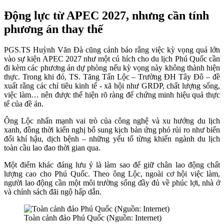
Động lực từ APEC 2027, nhưng cần tính
phương án thay thế
PGS.TS Huỳnh Văn Đà cũng cảnh báo rằng việc kỳ vọng quá lớn
vào sự kiện APEC 2027 như một cú hích cho du lịch Phú Quốc cần
đi kèm các phương án dự phòng nếu kỳ vọng này không thành hiện
thực. Trong khi đó, TS. Tăng Tấn Lộc – Trường ĐH Tây Đô – đề
xuất rằng các chỉ tiêu kinh tế - xã hội như GRDP, chất lượng sống,
việc làm… nên được thể hiện rõ ràng để chứng minh hiệu quả thực
tế của đề án.
Ông Lộc nhấn mạnh vai trò của công nghệ và xu hướng du lịch
xanh, đồng thời kiến nghị bổ sung kịch bản ứng phó rủi ro như biến
đổi khí hậu, dịch bệnh – những yếu tố từng khiến ngành du lịch
toàn cầu lao đao thời gian qua.
Một điểm khác đáng lưu ý là làm sao để giữ chân lao động chất
lượng cao cho Phú Quốc. Theo ông Lộc, ngoài cơ hội việc làm,
người lao động cần một môi trường sống đầy đủ về phúc lợi, nhà ở
và chính sách đãi ngộ hấp dẫn.
Toàn cảnh đảo Phú Quốc (Nguồn: Internet)