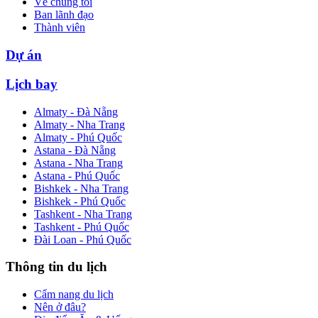
Về chúng tôi
Ban lãnh đạo
Thành viên
Dự án
Lịch bay
Almaty - Đà Nẵng
Almaty - Nha Trang
Almaty - Phú Quốc
Astana - Đà Nẵng
Astana - Nha Trang
Astana - Phú Quốc
Bishkek - Nha Trang
Bishkek - Phú Quốc
Tashkent - Nha Trang
Tashkent - Phú Quốc
Đài Loan - Phú Quốc
Thông tin du lịch
Cẩm nang du lịch
Nên ở đâu?