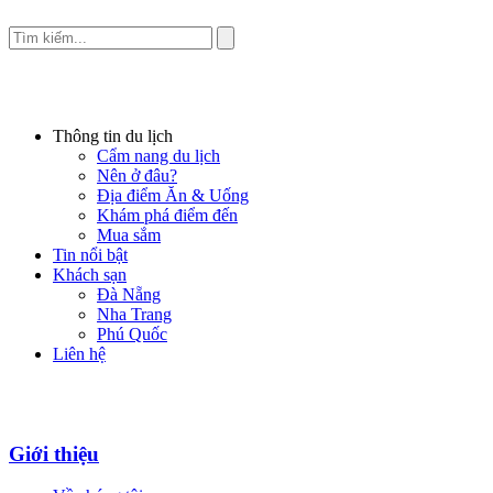
Thông tin du lịch
Cẩm nang du lịch
Nên ở đâu?
Địa điểm Ăn & Uống
Khám phá điểm đến
Mua sắm
Tin nổi bật
Khách sạn
Đà Nẵng
Nha Trang
Phú Quốc
Liên hệ
Giới thiệu