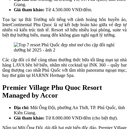
Giang.
Giá tham khảo:
Từ 4.500.000 VNĐ/đêm.
Tọa lạc tại Bãi Trường nổi tiếng với cảnh hoàng hôn huyền ảo,
InterContinental Phu Quoc là sự kết hợp hoàn hảo giữa vẻ đẹp tự
nhiên và kiến trúc tinh tế. Resort sở hữu nhiều loại phòng, suite và
biệt thự hướng biển, mang đến không gian nghỉ ngơi lý tưởng.
Các cặp đôi có thể cùng nhau thưởng thức bữa tối lãng mạn tại nhà
hàng LAVA bên bờ biển, nhâm nhi cocktail tại INK 360 – quầy bar
tầng thượng cao nhất Phú Quốc với tầm nhìn panorama ngoạn mục,
hay thư giãn tại HARNN Heritage Spa.
Premier Village Phu Quoc Resort
Managed by Accor
Địa chỉ:
Mũi Ông Đội, phường An Thới, TP. Phú Quốc, tỉnh
Kiên Giang.
Giá tham khảo:
Từ 8.000.000 VNĐ/đêm (cho biệt thự).
Nằm tại Mũi Ông Đội, dải đất hai mặt biển độc đáo, Premier Village