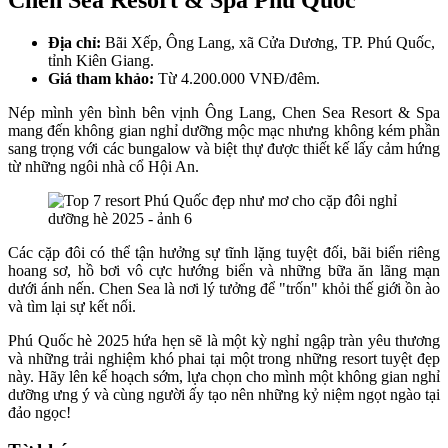
Địa chỉ:
Bãi Xếp, Ông Lang, xã Cửa Dương, TP. Phú Quốc,
tỉnh Kiên Giang.
Giá tham khảo:
Từ 4.200.000 VNĐ/đêm.
Nép mình yên bình bên vịnh Ông Lang, Chen Sea Resort & Spa
mang đến không gian nghỉ dưỡng mộc mạc nhưng không kém phần
sang trọng với các bungalow và biệt thự được thiết kế lấy cảm hứng
từ những ngôi nhà cổ Hội An.
Các cặp đôi có thể tận hưởng sự tĩnh lặng tuyệt đối, bãi biển riêng
hoang sơ, hồ bơi vô cực hướng biển và những bữa ăn lãng mạn
dưới ánh nến. Chen Sea là nơi lý tưởng để "trốn" khỏi thế giới ồn ào
và tìm lại sự kết nối.
Phú Quốc hè 2025 hứa hẹn sẽ là một kỳ nghỉ ngập tràn yêu thương
và những trải nghiệm khó phai tại một trong những resort tuyệt đẹp
này. Hãy lên kế hoạch sớm, lựa chọn cho mình một không gian nghỉ
dưỡng ưng ý và cùng người ấy tạo nên những kỷ niệm ngọt ngào tại
đảo ngọc!