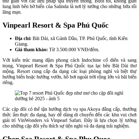
thư giãn với các liệu pháp spa truyền thống. Buổi tối, không gian
lung linh bên bờ biển của Salinda là nơi lý tưởng cho những bữa tối
lãng mạn.
Vinpearl Resort & Spa Phú Quốc
Địa chỉ:
Bãi Dài, xã Gành Dầu, TP. Phú Quốc, tỉnh Kiên
Giang.
Giá tham khảo:
Từ 3.500.000 VNĐ/đêm.
Với kiến trúc mang đậm phong cách Indochine cổ điển và sang
trọng, Vinpearl Resort & Spa Phú Quốc tọa lạc bên Bãi Dài thơ
mộng. Resort cung cấp đa dạng các loại phòng nghỉ và biệt thự
hướng biển hoặc hướng vườn, hồ bơi ngoài trời rộng lớn và bãi biển
riêng.
Các cặp đôi có thể tận hưởng dịch vụ spa Akoya đẳng cấp, thưởng
thức ẩm thực đa dạng, hay dễ dàng di chuyển đến các khu vui chơi
giải trí VinWonders và Vinpearl Safari. Đây là lựa chọn lý tưởng
cho những cặp đôi yêu thích sự tiện nghi và đa dạng trải nghiệm.
Chen Sea Resort & Spa Phu Quoc