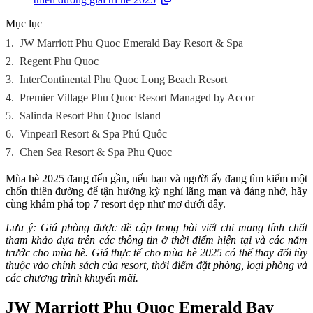
Mục lục
1.
JW Marriott Phu Quoc Emerald Bay Resort & Spa
2.
Regent Phu Quoc
3.
InterContinental Phu Quoc Long Beach Resort
4.
Premier Village Phu Quoc Resort Managed by Accor
5.
Salinda Resort Phu Quoc Island
6.
Vinpearl Resort & Spa Phú Quốc
7.
Chen Sea Resort & Spa Phu Quoc
Mùa hè 2025 đang đến gần, nếu bạn và người ấy đang tìm kiếm một
chốn thiên đường để tận hưởng kỳ nghỉ lãng mạn và đáng nhớ, hãy
cùng khám phá top 7 resort đẹp như mơ dưới đây.
Lưu ý: Giá phòng được đề cập trong bài viết chỉ mang tính chất
tham khảo dựa trên các thông tin ở thời điểm hiện tại và các năm
trước cho mùa hè. Giá thực tế cho mùa hè 2025 có thể thay đổi tùy
thuộc vào chính sách của resort, thời điểm đặt phòng, loại phòng và
các chương trình khuyến mãi.
JW Marriott Phu Quoc Emerald Bay