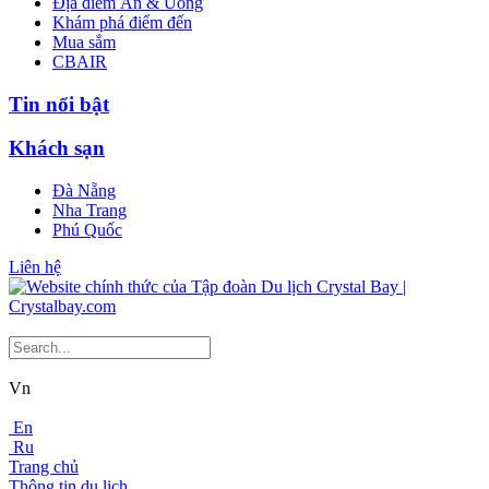
Địa điểm Ăn & Uống
Khám phá điểm đến
Mua sắm
CBAIR
Tin nổi bật
Khách sạn
Đà Nẵng
Nha Trang
Phú Quốc
Liên hệ
Vn
En
Ru
Trang chủ
Thông tin du lịch