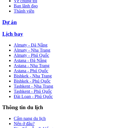
Về chúng tôi
Ban lãnh đạo
Thành viên
Dự án
Lịch bay
Almaty - Đà Nẵng
Almaty - Nha Trang
Almaty - Phú Quốc
Astana - Đà Nẵng
Astana - Nha Trang
Astana - Phú Quốc
Bishkek - Nha Trang
Bishkek - Phú Quốc
Tashkent - Nha Trang
Tashkent - Phú Quốc
Đài Loan - Phú Quốc
Thông tin du lịch
Cẩm nang du lịch
Nên ở đâu?