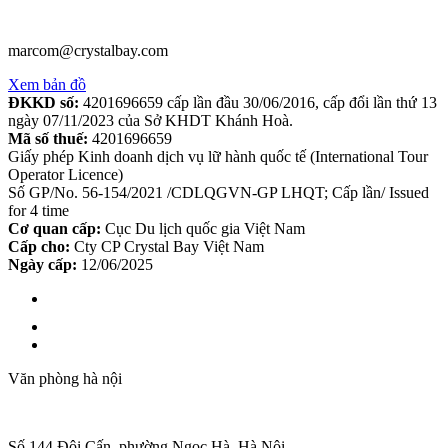
marcom@crystalbay.com
Xem bản đồ
ĐKKD số:
4201696659 cấp lần đầu 30/06/2016, cấp đổi lần thứ 13
ngày 07/11/2023 của Sở KHDT Khánh Hoà.
Mã số thuế:
4201696659
Giấy phép Kinh doanh dịch vụ lữ hành quốc tế (International Tour
Operator Licence)
Số GP/No. 56-154/2021 /CDLQGVN-GP LHQT; Cấp lần/ Issued
for 4 time
Cơ quan cấp:
Cục Du lịch quốc gia Việt Nam
Cấp cho:
Cty CP Crystal Bay Việt Nam
Ngày cấp:
12/06/2025
Văn phòng hà nội
Số 144 Đội Cấn, phường Ngọc Hà, Hà Nội