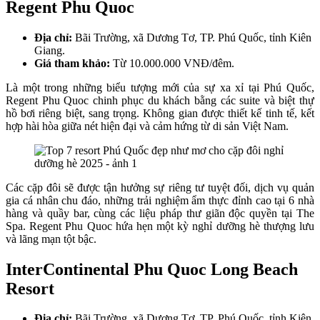
Regent Phu Quoc
Địa chỉ:
Bãi Trường, xã Dương Tơ, TP. Phú Quốc, tỉnh Kiên
Giang.
Giá tham khảo:
Từ 10.000.000 VNĐ/đêm.
Là một trong những biểu tượng mới của sự xa xỉ tại Phú Quốc,
Regent Phu Quoc chinh phục du khách bằng các suite và biệt thự
hồ bơi riêng biệt, sang trọng. Không gian được thiết kế tinh tế, kết
hợp hài hòa giữa nét hiện đại và cảm hứng từ di sản Việt Nam.
Các cặp đôi sẽ được tận hưởng sự riêng tư tuyệt đối, dịch vụ quản
gia cá nhân chu đáo, những trải nghiệm ẩm thực đỉnh cao tại 6 nhà
hàng và quầy bar, cùng các liệu pháp thư giãn độc quyền tại The
Spa. Regent Phu Quoc hứa hẹn một kỳ nghỉ dưỡng hè thượng lưu
và lãng mạn tột bậc.
InterContinental Phu Quoc Long Beach
Resort
Địa chỉ:
Bãi Trường, xã Dương Tơ, TP. Phú Quốc, tỉnh Kiên