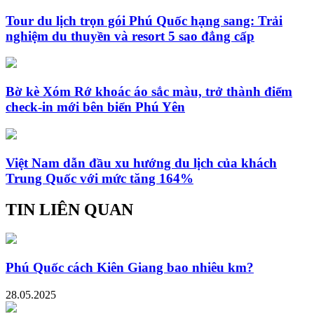
Tour du lịch trọn gói Phú Quốc hạng sang: Trải
nghiệm du thuyền và resort 5 sao đẳng cấp
Bờ kè Xóm Rớ khoác áo sắc màu, trở thành điểm
check-in mới bên biển Phú Yên
Việt Nam dẫn đầu xu hướng du lịch của khách
Trung Quốc với mức tăng 164%
TIN LIÊN QUAN
Phú Quốc cách Kiên Giang bao nhiêu km?
28.05.2025