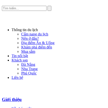
Thông tin du lịch
Cẩm nang du lịch
Nên ở đâu?
Địa điểm Ăn & Uống
Khám phá điểm đến
Mua sắm
Tin nổi bật
Khách sạn
Đà Nẵng
Nha Trang
Phú Quốc
Liên hệ
Giới thiệu