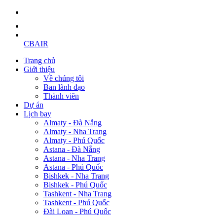
CBAIR
Trang chủ
Giới thiệu
Về chúng tôi
Ban lãnh đạo
Thành viên
Dự án
Lịch bay
Almaty - Đà Nẵng
Almaty - Nha Trang
Almaty - Phú Quốc
Astana - Đà Nẵng
Astana - Nha Trang
Astana - Phú Quốc
Bishkek - Nha Trang
Bishkek - Phú Quốc
Tashkent - Nha Trang
Tashkent - Phú Quốc
Đài Loan - Phú Quốc