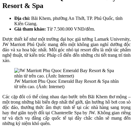
Resort & Spa
Địa chỉ:
Bãi Khem, phường An Thới, TP. Phú Quốc, tỉnh
Kiên Giang.
Giá tham khảo:
Từ 7.500.000 VNĐ/đêm.
Được thiết kế như một trường đại học giả tưởng Lamark University,
JW Marriott Phú Quốc mang đến một không gian nghỉ dưỡng độc
đáo và xa hoa bậc nhất. Mỗi góc nhỏ tại resort đều là một tác phẩm
nghệ thuật, từ kiến trúc Pháp cổ điển đến những chi tiết trang trí tinh
xảo.
JW Marriott Phu Quoc Emerald Bay Resort & Spa nhìn
từ trên cao. (Ảnh: Internet)
Các cặp đôi có thể cùng nhau dạo bước trên Bãi Khem thơ mộng –
một trong những bãi biển đẹp nhất thế giới, tận hưởng hồ bơi con sò
độc đáo, thưởng thức ẩm thực tinh tế tại các nhà hàng sang trọng
hay thư giãn tuyệt đối tại Chanterelle Spa by JW. Không gian riêng
tư và dịch vụ đẳng cấp quốc tế tại đây chắc chắn sẽ mang đến
những kỷ niệm khó quên.