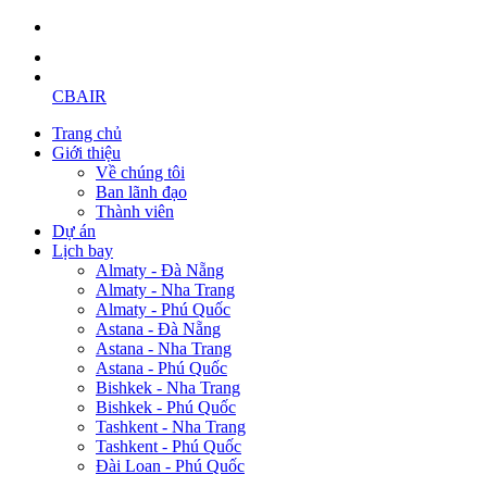
CBAIR
Trang chủ
Giới thiệu
Về chúng tôi
Ban lãnh đạo
Thành viên
Dự án
Lịch bay
Almaty - Đà Nẵng
Almaty - Nha Trang
Almaty - Phú Quốc
Astana - Đà Nẵng
Astana - Nha Trang
Astana - Phú Quốc
Bishkek - Nha Trang
Bishkek - Phú Quốc
Tashkent - Nha Trang
Tashkent - Phú Quốc
Đài Loan - Phú Quốc