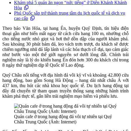
Khám phá 5 quán ăn ngon “nức tiếng” ở Diên Khánh Khánh
Hòa
Phú Quốc sắp trở thành trung tâm du lịch quốc tế và dịch vụ
cao cấp
Theo báo Văn Hóa, tại hang Én, huyện Quý Định, tín hiệu điện
thoại gần như biến mất ngay từ cách cửa hang 100 m, nhường chỗ
cho tiếng nước nhỏ giọt và hơi thở dồn dập của người khám phá.
Sau khoảng 30 phút bám đá, leo vách trơn trượt, du khách sẽ được
chiêm ngưỡng nhũ đá lấp lánh và các hóa thạch cổ đại, tạo cảm giác
như bước vào một thế giới nguyên sơ dưới lòng đất. Chính trải
nghiệm này là lý do khiến hang Én đón hơn 300 du khách chỉ trong
8 ngày thử nghiệm dịp lễ Quốc tế Lao động.
Quý Châu nổi tiếng với địa hình đá vôi kỳ vĩ và khoảng 42.800 cửa
hang động, bao gồm Song Hà Động – hang dài nhất châu Á với
437 km, thu hút các nhà khoa học quốc tế. Du lịch hang động tại
đây đã chuyển từ tham quan truyền thống sang những hành trình
khám phá thực tế, gắn liền trải nghiệm mạo hiểm và phiêu lưu.
Quán cafe ở trong hang động đá vôi tự nhiên tại Quý
Châu Trung Quốc (Ảnh: Internet)