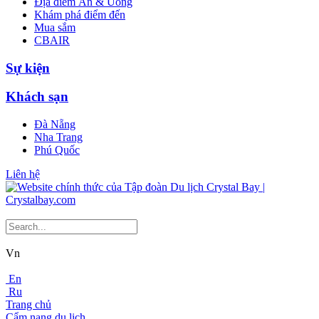
Địa điểm Ăn & Uống
Khám phá điểm đến
Mua sắm
CBAIR
Sự kiện
Khách sạn
Đà Nẵng
Nha Trang
Phú Quốc
Liên hệ
Vn
En
Ru
Trang chủ
Cẩm nang du lịch