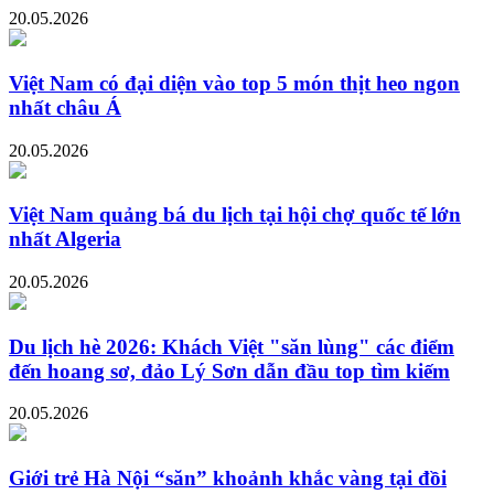
20.05.2026
Việt Nam có đại diện vào top 5 món thịt heo ngon
nhất châu Á
20.05.2026
Việt Nam quảng bá du lịch tại hội chợ quốc tế lớn
nhất Algeria
20.05.2026
Du lịch hè 2026: Khách Việt "săn lùng" các điểm
đến hoang sơ, đảo Lý Sơn dẫn đầu top tìm kiếm
20.05.2026
Giới trẻ Hà Nội “săn” khoảnh khắc vàng tại đồi