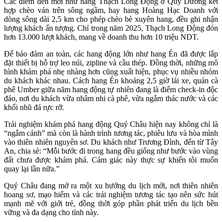
Các điểm đến mới như hang Thạch Long Động ở Quý Dương kết
hợp chèo ván trên sông ngầm, hay hang Hoàng Hạc Doanh với
dòng sông dài 2,5 km cho phép chèo bè xuyên hang, đều ghi nhận
lượng khách ấn tượng. Chỉ trong năm 2025, Thạch Long Động đón
hơn 13.000 lượt khách, mang về doanh thu hơn 10 triệu NDT.
Để bảo đảm an toàn, các hang động lớn như hang Én đã được lắp
đặt thiết bị hỗ trợ leo núi, zipline và cầu thép. Đồng thời, những mô
hình khám phá nhẹ nhàng hơn cũng xuất hiện, phục vụ nhiều nhóm
du khách khác nhau. Cách hang Én khoảng 2,5 giờ lái xe, quán cà
phê Umber giữa năm hang động tự nhiên đang là điểm check-in độc
đáo, nơi du khách vừa nhâm nhi cà phê, vừa ngắm thác nước và các
khối nhũ đá rực rỡ.
Trải nghiệm khám phá hang động Quý Châu hiện nay không chỉ là
“ngắm cảnh” mà còn là hành trình tương tác, phiêu lưu và hòa mình
vào thiên nhiên nguyên sơ. Du khách như Trương Đình, đến từ Tây
An, chia sẻ: “Mỗi bước đi trong hang đều giống như bước vào vùng
đất chưa được khám phá. Cảm giác này thực sự khiến tôi muốn
quay lại lần nữa.”
Quý Châu đang mở ra một xu hướng du lịch mới, nơi thiên nhiên
hoang sơ, mạo hiểm và các trải nghiệm tương tác tạo nên sức hút
mạnh mẽ với giới trẻ, đồng thời góp phần phát triển du lịch bền
vững và đa dạng cho tỉnh này.