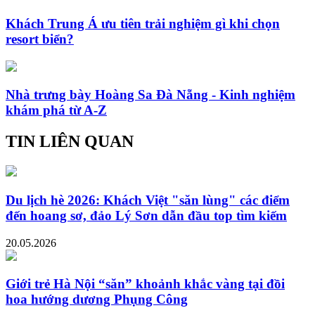
Khách Trung Á ưu tiên trải nghiệm gì khi chọn
resort biển?
Nhà trưng bày Hoàng Sa Đà Nẵng - Kinh nghiệm
khám phá từ A-Z
TIN LIÊN QUAN
Du lịch hè 2026: Khách Việt "săn lùng" các điểm
đến hoang sơ, đảo Lý Sơn dẫn đầu top tìm kiếm
20.05.2026
Giới trẻ Hà Nội “săn” khoảnh khắc vàng tại đồi
hoa hướng dương Phụng Công