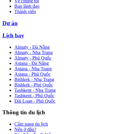
Về chúng tôi
Ban lãnh đạo
Thành viên
Dự án
Lịch bay
Almaty - Đà Nẵng
Almaty - Nha Trang
Almaty - Phú Quốc
Astana - Đà Nẵng
Astana - Nha Trang
Astana - Phú Quốc
Bishkek - Nha Trang
Bishkek - Phú Quốc
Tashkent - Nha Trang
Tashkent - Phú Quốc
Đài Loan - Phú Quốc
Thông tin du lịch
Cẩm nang du lịch
Nên ở đâu?