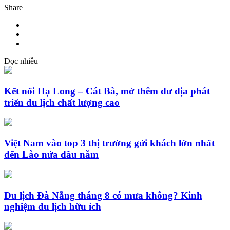
Share
Đọc nhiều
Kết nối Hạ Long – Cát Bà, mở thêm dư địa phát
triển du lịch chất lượng cao
Việt Nam vào top 3 thị trường gửi khách lớn nhất
đến Lào nửa đầu năm
Du lịch Đà Nẵng tháng 8 có mưa không? Kinh
nghiệm du lịch hữu ích