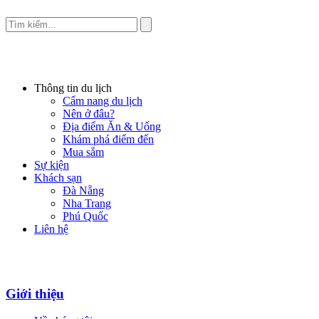
Thông tin du lịch
Cẩm nang du lịch
Nên ở đâu?
Địa điểm Ăn & Uống
Khám phá điểm đến
Mua sắm
Sự kiện
Khách sạn
Đà Nẵng
Nha Trang
Phú Quốc
Liên hệ
Giới thiệu