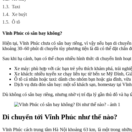
1.3.
Taxi
1.4.
Xe buýt
1.5.
Ô tô
Vĩnh Phúc có sân bay không?
Hiện tại, Vĩnh Phúc chưa có sân bay riêng, vì vậy nếu bạn di chuyển
khoảng 30–60 phút di chuyển tùy phương tiện là đã có thể đặt chân 
Sau khi hạ cánh, bạn có thể chọn nhiều hình thức di chuyển linh hoạt
Xe máy: phù hợp với các bạn trẻ yêu thích khám phá, trải ng
Xe khách: nhiều tuyến xe chạy liên tục từ bến xe Mỹ Đình, Giáp
Ô tô cá nhân hoặc taxi: dành cho nhóm bạn hoặc gia đình, vừa 
Dịch vụ đưa đón sân bay: một số khách sạn, homestay tại Vĩnh P
Dù không có sân bay riêng, nhưng nhờ vị trí địa lý gần thủ đô và hạ 
Di chuyển tới Vĩnh Phúc như thế nào?
Vĩnh Phúc cách trung tâm Hà Nội khoảng 63 km, là một trong những