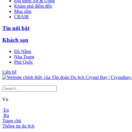
Địa điểm Ăn & Uống
Khám phá điểm đến
Mua sắm
CBAIR
Tin nổi bật
Khách sạn
Đà Nẵng
Nha Trang
Phú Quốc
Liên hệ
Vn
En
Ru
Trang chủ
Thông tin du lịch