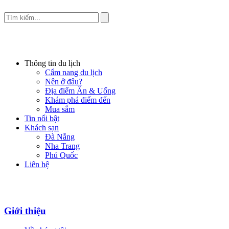
Thông tin du lịch
Cẩm nang du lịch
Nên ở đâu?
Địa điểm Ăn & Uống
Khám phá điểm đến
Mua sắm
Tin nổi bật
Khách sạn
Đà Nẵng
Nha Trang
Phú Quốc
Liên hệ
Giới thiệu