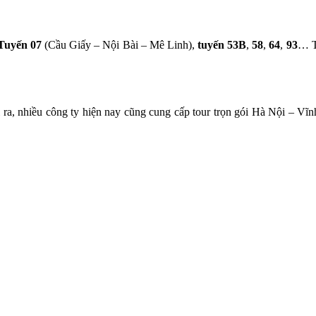
Tuyến 07
(Cầu Giấy – Nội Bài – Mê Linh),
tuyến 53B
,
58
,
64
,
93
… T
 ra, nhiều công ty hiện nay cũng cung cấp tour trọn gói Hà Nội – Vĩ