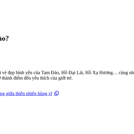
ào?
i vẻ đẹp bình yên của Tam Đảo, Hồ Đại Lải, Hồ Xạ Hương… cùng nhữ
 thành điểm đến yêu thích của giới trẻ.
g giữa thiên nhiên hùng vĩ