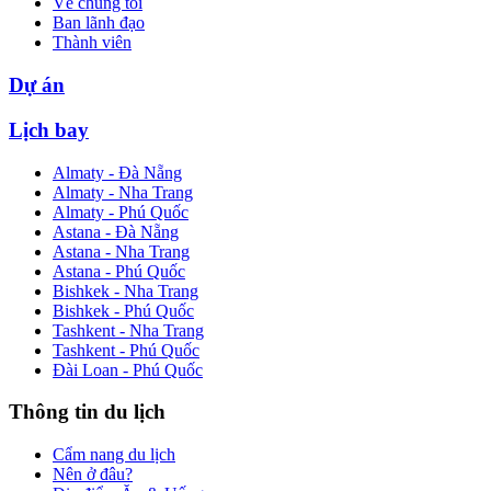
Về chúng tôi
Ban lãnh đạo
Thành viên
Dự án
Lịch bay
Almaty - Đà Nẵng
Almaty - Nha Trang
Almaty - Phú Quốc
Astana - Đà Nẵng
Astana - Nha Trang
Astana - Phú Quốc
Bishkek - Nha Trang
Bishkek - Phú Quốc
Tashkent - Nha Trang
Tashkent - Phú Quốc
Đài Loan - Phú Quốc
Thông tin du lịch
Cẩm nang du lịch
Nên ở đâu?