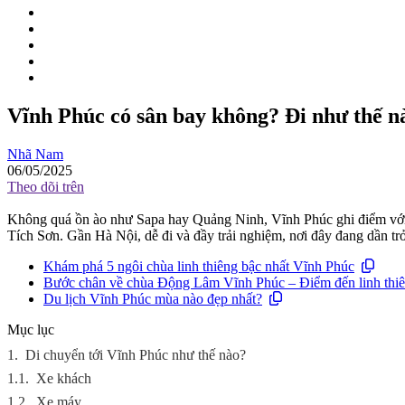
Vĩnh Phúc có sân bay không? Đi như thế n
Nhã Nam
06/05/2025
Theo dõi trên
Không quá ồn ào như Sapa hay Quảng Ninh, Vĩnh Phúc ghi điểm vớ
Tích Sơn. Gần Hà Nội, dễ đi và đầy trải nghiệm, nơi đây đang dần trở
Khám phá 5 ngôi chùa linh thiêng bậc nhất Vĩnh Phúc
Bước chân về chùa Động Lâm Vĩnh Phúc – Điểm đến linh thiên
Du lịch Vĩnh Phúc mùa nào đẹp nhất?
Mục lục
1.
Di chuyển tới Vĩnh Phúc như thế nào?
1.1.
Xe khách
1.2.
Xe máy