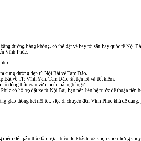
 bằng đường hàng không, có thể đặt vé bay tới sân bay quốc tế Nội Bài
đến Vĩnh Phúc.
 như:
hiệm cung đường đẹp từ Nội Bài về Tam Đảo.
 Bát về TP. Vĩnh Yên, Tam Đảo, rất tiện lợi và tiết kiệm.
chủ động thời gian vừa thoải mái nghỉ ngơi.
húc có hỗ trợ đặt xe từ Nội Bài, bạn nên liên hệ trước để thuận tiện h
tầng giao thông kết nối tốt, việc di chuyển đến Vĩnh Phúc khá dễ dàng,
 điểm đến gần thủ đô được nhiều du khách lựa chọn cho những chuyế