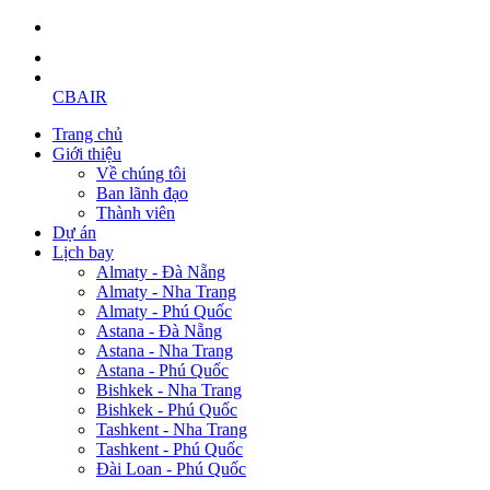
CBAIR
Trang chủ
Giới thiệu
Về chúng tôi
Ban lãnh đạo
Thành viên
Dự án
Lịch bay
Almaty - Đà Nẵng
Almaty - Nha Trang
Almaty - Phú Quốc
Astana - Đà Nẵng
Astana - Nha Trang
Astana - Phú Quốc
Bishkek - Nha Trang
Bishkek - Phú Quốc
Tashkent - Nha Trang
Tashkent - Phú Quốc
Đài Loan - Phú Quốc