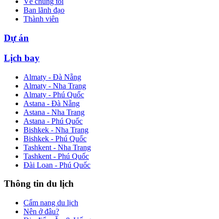
Về chúng tôi
Ban lãnh đạo
Thành viên
Dự án
Lịch bay
Almaty - Đà Nẵng
Almaty - Nha Trang
Almaty - Phú Quốc
Astana - Đà Nẵng
Astana - Nha Trang
Astana - Phú Quốc
Bishkek - Nha Trang
Bishkek - Phú Quốc
Tashkent - Nha Trang
Tashkent - Phú Quốc
Đài Loan - Phú Quốc
Thông tin du lịch
Cẩm nang du lịch
Nên ở đâu?