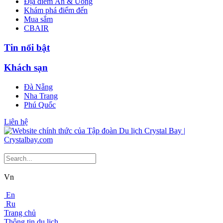
Địa điểm Ăn & Uống
Khám phá điểm đến
Mua sắm
CBAIR
Tin nổi bật
Khách sạn
Đà Nẵng
Nha Trang
Phú Quốc
Liên hệ
Vn
En
Ru
Trang chủ
Thông tin du lịch