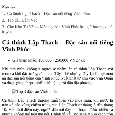
Mục lục
1.
Cá thính Lập Thạch – Đặc sản nổi tiếng Vĩnh Phúc
2.
Tép dầu Đầm Vạc
3.
Chè Kho Tứ Yên – Món đặc sản Vĩnh Phúc lưu giữ hương vị cổ
truyền
Cá thính Lập Thạch – Đặc sản nổi tiếng
Vĩnh Phúc
Giá tham khảo: 150.000 - 250.000 VND/ kg
Khi mới nhìn, không ít người sẽ nhầm lẫn cá thính Lập Thạch với
món cá khô đặc trưng của miền Tây. Thế nhưng, đây lại là một món
ăn đặc sản nổi tiếng của Vĩnh Phúc, xuất phát từ khu vực Văn Quán
và được gìn giữ qua nhiều thế hệ người dân địa phương.
Cá thính Lập Thạch thường xuất hiện vào mùa mưa, khi nước lũ
tràn về các vùng chiêm trũng của Lập Thạch từ tháng 5 đến tháng
10. Vào thời điểm này, người dân nơi đây thu hoạch được nhiều cá
nhưng không thể tiêu thụ hết. Chính vì vậy, họ sáng tạo ra cách trộn