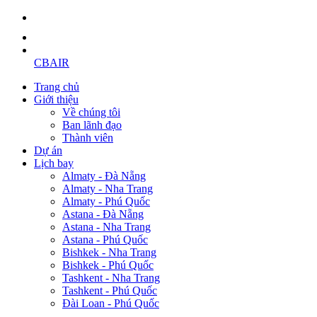
CBAIR
Trang chủ
Giới thiệu
Về chúng tôi
Ban lãnh đạo
Thành viên
Dự án
Lịch bay
Almaty - Đà Nẵng
Almaty - Nha Trang
Almaty - Phú Quốc
Astana - Đà Nẵng
Astana - Nha Trang
Astana - Phú Quốc
Bishkek - Nha Trang
Bishkek - Phú Quốc
Tashkent - Nha Trang
Tashkent - Phú Quốc
Đài Loan - Phú Quốc