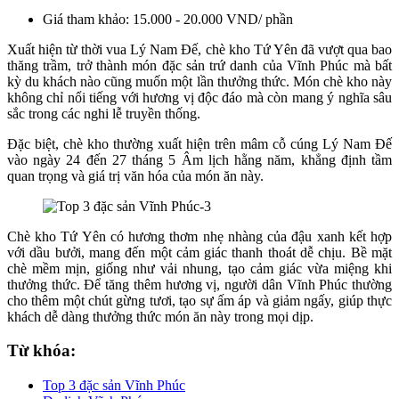
Giá tham khảo: 15.000 - 20.000 VND/ phần
Xuất hiện từ thời vua Lý Nam Đế, chè kho Tứ Yên đã vượt qua bao
thăng trầm, trở thành món đặc sản trứ danh của Vĩnh Phúc mà bất
kỳ du khách nào cũng muốn một lần thưởng thức. Món chè kho này
không chỉ nổi tiếng với hương vị độc đáo mà còn mang ý nghĩa sâu
sắc trong các nghi lễ truyền thống.
Đặc biệt, chè kho thường xuất hiện trên mâm cỗ cúng Lý Nam Đế
vào ngày 24 đến 27 tháng 5 Âm lịch hằng năm, khẳng định tầm
quan trọng và giá trị văn hóa của món ăn này.
Chè kho Tứ Yên có hương thơm nhẹ nhàng của đậu xanh kết hợp
với dầu bưởi, mang đến một cảm giác thanh thoát dễ chịu. Bề mặt
chè mềm mịn, giống như vải nhung, tạo cảm giác vừa miệng khi
thưởng thức. Để tăng thêm hương vị, người dân Vĩnh Phúc thường
cho thêm một chút gừng tươi, tạo sự ấm áp và giảm ngấy, giúp thực
khách dễ dàng thưởng thức món ăn này trong mọi dịp.
Từ khóa:
Top 3 đặc sản Vĩnh Phúc