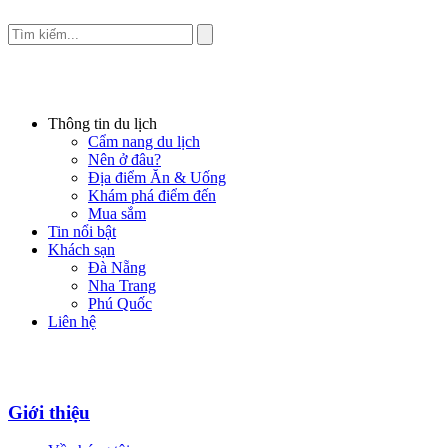
Thông tin du lịch
Cẩm nang du lịch
Nên ở đâu?
Địa điểm Ăn & Uống
Khám phá điểm đến
Mua sắm
Tin nổi bật
Khách sạn
Đà Nẵng
Nha Trang
Phú Quốc
Liên hệ
Giới thiệu