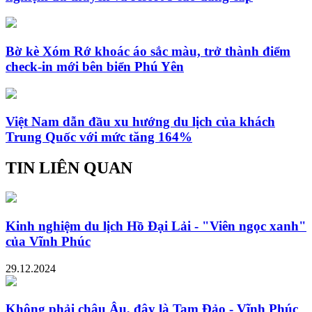
Bờ kè Xóm Rớ khoác áo sắc màu, trở thành điểm
check-in mới bên biển Phú Yên
Việt Nam dẫn đầu xu hướng du lịch của khách
Trung Quốc với mức tăng 164%
TIN LIÊN QUAN
Kinh nghiệm du lịch Hồ Đại Lải - "Viên ngọc xanh"
của Vĩnh Phúc
29.12.2024
Không phải châu Âu, đây là Tam Đảo - Vĩnh Phúc