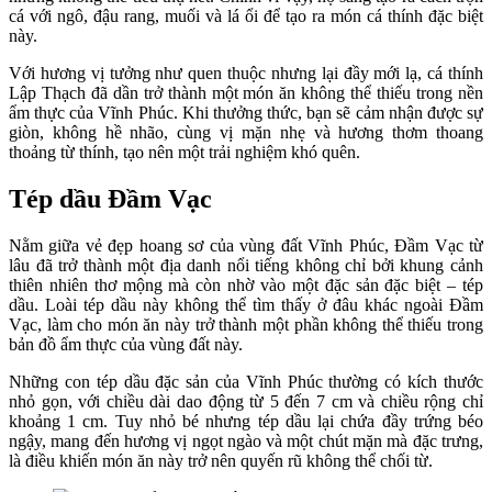
cá với ngô, đậu rang, muối và lá ổi để tạo ra món cá thính đặc biệt
này.
Với hương vị tưởng như quen thuộc nhưng lại đầy mới lạ, cá thính
Lập Thạch đã dần trở thành một món ăn không thể thiếu trong nền
ẩm thực của Vĩnh Phúc. Khi thưởng thức, bạn sẽ cảm nhận được sự
giòn, không hề nhão, cùng vị mặn nhẹ và hương thơm thoang
thoảng từ thính, tạo nên một trải nghiệm khó quên.
Tép dầu Đầm Vạc
Nằm giữa vẻ đẹp hoang sơ của vùng đất Vĩnh Phúc, Đầm Vạc từ
lâu đã trở thành một địa danh nổi tiếng không chỉ bởi khung cảnh
thiên nhiên thơ mộng mà còn nhờ vào một đặc sản đặc biệt – tép
dầu. Loài tép dầu này không thể tìm thấy ở đâu khác ngoài Đầm
Vạc, làm cho món ăn này trở thành một phần không thể thiếu trong
bản đồ ẩm thực của vùng đất này.
Những con tép dầu đặc sản của Vĩnh Phúc thường có kích thước
nhỏ gọn, với chiều dài dao động từ 5 đến 7 cm và chiều rộng chỉ
khoảng 1 cm. Tuy nhỏ bé nhưng tép dầu lại chứa đầy trứng béo
ngậy, mang đến hương vị ngọt ngào và một chút mặn mà đặc trưng,
là điều khiến món ăn này trở nên quyến rũ không thể chối từ.