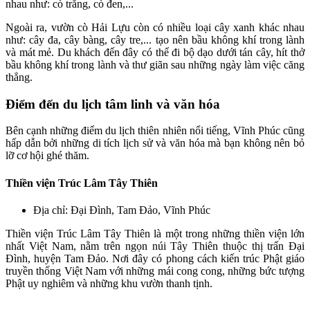
nhau như: cò trắng, cò đen,...
Ngoài ra, vườn cò Hải Lựu còn có nhiều loại cây xanh khác nhau
như: cây đa, cây bàng, cây tre,... tạo nên bầu không khí trong lành
và mát mẻ. Du khách đến đây có thể đi bộ dạo dưới tán cây, hít thở
bầu không khí trong lành và thư giãn sau những ngày làm việc căng
thẳng.
Điểm đến du lịch tâm linh và văn hóa
Bên cạnh những điểm du lịch thiên nhiên nổi tiếng, Vĩnh Phúc cũng
hấp dẫn bởi những di tích lịch sử và văn hóa mà bạn không nên bỏ
lỡ cơ hội ghé thăm.
Thiền viện Trúc Lâm Tây Thiên
Địa chỉ: Đại Đình, Tam Đảo, Vĩnh Phúc
Thiền viện Trúc Lâm Tây Thiên là một trong những thiền viện lớn
nhất Việt Nam, nằm trên ngọn núi Tây Thiên thuộc thị trấn Đại
Đình, huyện Tam Đảo. Nơi đây có phong cách kiến trúc Phật giáo
truyền thống Việt Nam với những mái cong cong, những bức tượng
Phật uy nghiêm và những khu vườn thanh tịnh.