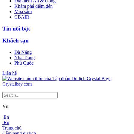
Địa điểm Ăn & Uống
Khám phá điểm đến
Mua sắm
CBAIR
Tin nổi bật
Khách sạn
Đà Nẵng
Nha Trang
Phú Quốc
Liên hệ
Vn
En
Ru
Trang chủ
Cẩm nang du lịch