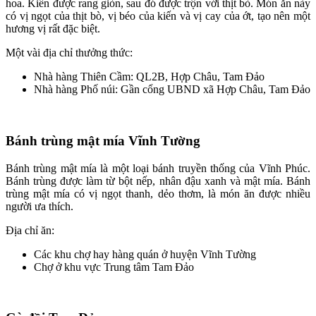
hoa. Kiến được rang giòn, sau đó được trộn với thịt bò. Món ăn này
có vị ngọt của thịt bò, vị béo của kiến và vị cay của ớt, tạo nên một
hương vị rất đặc biệt.
Một vài địa chỉ thưởng thức:
Nhà hàng Thiên Cầm: QL2B, Hợp Châu, Tam Đảo
Nhà hàng Phố núi: Gần cổng UBND xã Hợp Châu, Tam Đảo
Bánh trùng mật mía Vĩnh Tường
Bánh trùng mật mía là một loại bánh truyền thống của Vĩnh Phúc.
Bánh trùng được làm từ bột nếp, nhân đậu xanh và mật mía. Bánh
trùng mật mía có vị ngọt thanh, dẻo thơm, là món ăn được nhiều
người ưa thích.
Địa chỉ ăn:
Các khu chợ hay hàng quán ở huyện Vĩnh Tường
Chợ ở khu vực Trung tâm Tam Đảo