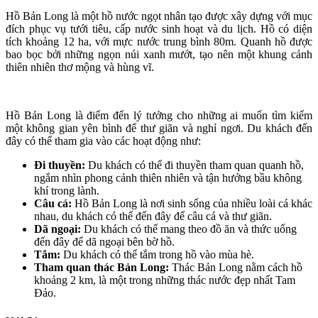
Hồ Bản Long là một hồ nước ngọt nhân tạo được xây dựng với mục
đích phục vụ tưới tiêu, cấp nước sinh hoạt và du lịch. Hồ có diện
tích khoảng 12 ha, với mực nước trung bình 80m. Quanh hồ được
bao bọc bởi những ngọn núi xanh mướt, tạo nên một khung cảnh
thiên nhiên thơ mộng và hùng vĩ.
Hồ Bản Long là điểm đến lý tưởng cho những ai muốn tìm kiếm
một không gian yên bình để thư giãn và nghỉ ngơi. Du khách đến
đây có thể tham gia vào các hoạt động như:
Đi thuyền:
Du khách có thể đi thuyền tham quan quanh hồ,
ngắm nhìn phong cảnh thiên nhiên và tận hưởng bầu không
khí trong lành.
Câu cá:
Hồ Bản Long là nơi sinh sống của nhiều loài cá khác
nhau, du khách có thể đến đây để câu cá và thư giãn.
Dã ngoại:
Du khách có thể mang theo đồ ăn và thức uống
đến đây để dã ngoại bên bờ hồ.
Tắm:
Du khách có thể tắm trong hồ vào mùa hè.
Tham quan thác Bản Long:
Thác Bản Long nằm cách hồ
khoảng 2 km, là một trong những thác nước đẹp nhất Tam
Đảo.