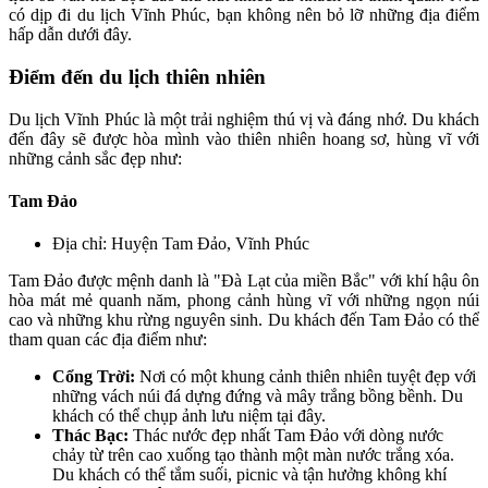
có dịp đi du lịch Vĩnh Phúc, bạn không nên bỏ lỡ những địa điểm
hấp dẫn dưới đây.
Điểm đến du lịch thiên nhiên
Du lịch Vĩnh Phúc là một trải nghiệm thú vị và đáng nhớ. Du khách
đến đây sẽ được hòa mình vào thiên nhiên hoang sơ, hùng vĩ với
những cảnh sắc đẹp như:
Tam Đảo
Địa chỉ: Huyện Tam Đảo, Vĩnh Phúc
Tam Đảo được mệnh danh là "Đà Lạt của miền Bắc" với khí hậu ôn
hòa mát mẻ quanh năm, phong cảnh hùng vĩ với những ngọn núi
cao và những khu rừng nguyên sinh. Du khách đến Tam Đảo có thể
tham quan các địa điểm như:
Cổng Trời:
Nơi có một khung cảnh thiên nhiên tuyệt đẹp với
những vách núi đá dựng đứng và mây trắng bồng bềnh. Du
khách có thể chụp ảnh lưu niệm tại đây.
Thác Bạc:
Thác nước đẹp nhất Tam Đảo với dòng nước
chảy từ trên cao xuống tạo thành một màn nước trắng xóa.
Du khách có thể tắm suối, picnic và tận hưởng không khí