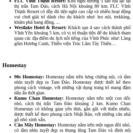
FLC Vĩnh Thịnh Resort:
Khu nghỉ dưỡng 5 sao tọa lạc tại
thị trấn Tam Đảo, cách Hà Nội khoảng 80 km. FLC Vĩnh
Thịnh Resort có đầy đủ tiện nghi cao cấp và nhiều hoạt động
vui chơi giải trí dành cho du khách như: leo núi, trekking,
khám phá hang động, ...
Westlake Hotel & Resort:
Khách sạn 4 sao cách thành phố
Vĩnh Yên khoảng 5 km, có vị trí thuận tiện để du khách tham
quan các địa điểm du lịch nổi tiếng của Vĩnh Phúc như: Làng
gốm Hương Canh, Thiền viện Trúc Lâm Tây Thiên…
Homestay
90s Homestay:
Homestay nằm trên lưng chừng núi, có tầm
nhìn tuyệt đẹp ra Tam Đảo. Homestay được thiết kế theo
phong cách vintage, với những vật dụng trang trí mang đậm
dấu ấn thời gian.
Kumo Chan Homestay:
Homestay nằm trên một con dốc
nhỏ, cách thị trấn Tam Đảo khoảng 2 km. Kumo Chan
Homestay có không gian yên tĩnh, gần gũi với thiên nhiên,
được thiết kế theo phong cách Nhật Bản, với những căn nhà
gỗ nhỏ xinh xắn.
Cầu Mây Homestay:
Homestay nằm trên một ngọn đồi nhỏ,
có tầm nhìn tuyệt đẹp ra thung lũng Tam Đảo và đỉnh núi