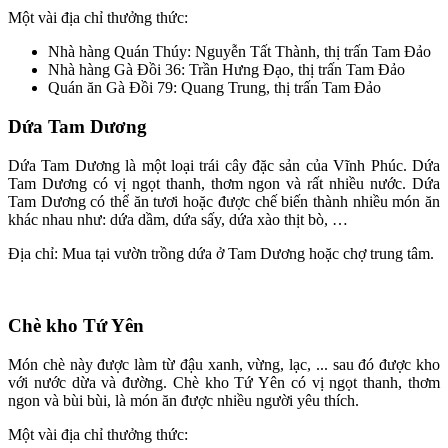
Một vài địa chỉ thưởng thức:
Nhà hàng Quán Thúy: Nguyễn Tất Thành, thị trấn Tam Đảo
Nhà hàng Gà Đồi 36: Trần Hưng Đạo, thị trấn Tam Đảo
Quán ăn Gà Đồi 79: Quang Trung, thị trấn Tam Đảo
Dứa Tam Dương
Dứa Tam Dương là một loại trái cây đặc sản của Vĩnh Phúc. Dứa
Tam Dương có vị ngọt thanh, thơm ngon và rất nhiều nước. Dứa
Tam Dương có thể ăn tươi hoặc được chế biến thành nhiều món ăn
khác nhau như: dứa dầm, dứa sấy, dứa xào thịt bò, …
Địa chỉ: Mua tại vườn trồng dứa ở Tam Dương hoặc chợ trung tâm.
Chè kho Tứ Yên
Món chè này được làm từ đậu xanh, vừng, lạc, ... sau đó được kho
với nước dừa và đường. Chè kho Tứ Yên có vị ngọt thanh, thơm
ngon và bùi bùi, là món ăn được nhiều người yêu thích.
Một vài địa chỉ thưởng thức: