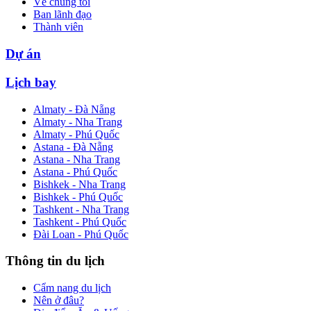
Về chúng tôi
Ban lãnh đạo
Thành viên
Dự án
Lịch bay
Almaty - Đà Nẵng
Almaty - Nha Trang
Almaty - Phú Quốc
Astana - Đà Nẵng
Astana - Nha Trang
Astana - Phú Quốc
Bishkek - Nha Trang
Bishkek - Phú Quốc
Tashkent - Nha Trang
Tashkent - Phú Quốc
Đài Loan - Phú Quốc
Thông tin du lịch
Cẩm nang du lịch
Nên ở đâu?