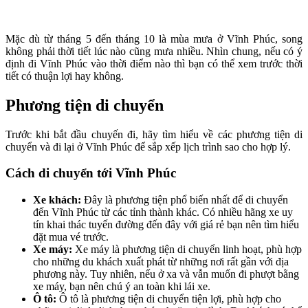
Mặc dù từ tháng 5 đến tháng 10 là mùa mưa ở Vĩnh Phúc, song
không phải thời tiết lúc nào cũng mưa nhiều. Nhìn chung, nếu có ý
định đi Vĩnh Phúc vào thời điểm nào thì bạn có thể xem trước thời
tiết có thuận lợi hay không.
Phương tiện di chuyển
Trước khi bắt đầu chuyến đi, hãy tìm hiểu về các phương tiện di
chuyển và đi lại ở Vĩnh Phúc để sắp xếp lịch trình sao cho hợp lý.
Cách di chuyển tới Vĩnh Phúc
Xe khách:
Đây là phương tiện phổ biến nhất để di chuyển
đến Vĩnh Phúc từ các tỉnh thành khác. Có nhiều hãng xe uy
tín khai thác tuyến đường đến đây với giá rẻ bạn nên tìm hiểu
đặt mua vé trước.
Xe máy:
Xe máy là phương tiện di chuyển linh hoạt, phù hợp
cho những du khách xuất phát từ những nơi rất gần với địa
phương này. Tuy nhiên, nếu ở xa và vẫn muốn đi phượt bằng
xe máy, bạn nên chú ý an toàn khi lái xe.
Ô tô:
Ô tô là phương tiện di chuyển tiện lợi, phù hợp cho