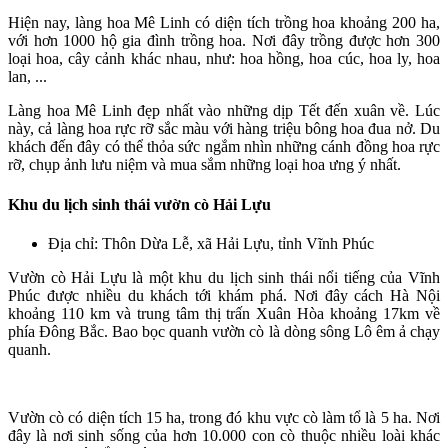
Hiện nay, làng hoa Mê Linh có diện tích trồng hoa khoảng 200 ha,
với hơn 1000 hộ gia đình trồng hoa. Nơi đây trồng được hơn 300
loại hoa, cây cảnh khác nhau, như: hoa hồng, hoa cúc, hoa ly, hoa
lan, ...
Làng hoa Mê Linh đẹp nhất vào những dịp Tết đến xuân về. Lúc
này, cả làng hoa rực rỡ sắc màu với hàng triệu bông hoa đua nở. Du
khách đến đây có thể thỏa sức ngắm nhìn những cánh đồng hoa rực
rỡ, chụp ảnh lưu niệm và mua sắm những loại hoa ưng ý nhất.
Khu du lịch sinh thái vườn cò Hải Lựu
Địa chỉ: Thôn Dừa Lễ, xã Hải Lựu, tỉnh Vĩnh Phúc
Vườn cò Hải Lựu là một khu du lịch sinh thái nổi tiếng của Vĩnh
Phúc được nhiều du khách tới khám phá. Nơi đây cách Hà Nội
khoảng 110 km và trung tâm thị trấn Xuân Hòa khoảng 17km về
phía Đông Bắc. Bao bọc quanh vườn cò là dòng sông Lô êm ả chạy
quanh.
Vườn cò có diện tích 15 ha, trong đó khu vực cò làm tổ là 5 ha. Nơi
đây là nơi sinh sống của hơn 10.000 con cò thuộc nhiều loài khác