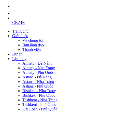
CBAIR
Trang chủ
Giới thiệu
Về chúng tôi
Ban lãnh đạo
Thành viên
Dự án
Lịch bay
Almaty - Đà Nẵng
Almaty - Nha Trang
Almaty - Phú Quốc
Astana - Đà Nẵng
Astana - Nha Trang
Astana - Phú Quốc
Bishkek - Nha Trang
Bishkek - Phú Quốc
Tashkent - Nha Trang
Tashkent - Phú Quốc
Đài Loan - Phú Quốc