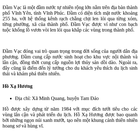
Đầm Vạc là một đầm nước tự nhiên rộng lớn nằm trên địa bàn thành
phố Vĩnh Yên, tỉnh Vĩnh Phúc. Đầm có diện tích mặt nước khoảng
255 ha, với hệ thống kênh rạch chằng chịt len lỏi qua từng xóm,
từng phường, xã của thành phố. Đầm Vạc được ví như con bạch
tuộc khổng lồ vươn vòi len lỏi qua khắp các vùng trong thành phố.
Đầm Vạc đóng vai trò quan trọng trong đời sống của người dân địa
phương. Đầm cung cấp nước sinh hoạt cho khu vực nội thành và
lân cận, đồng thời cung cấp nguồn lợi thủy sản dồi dào. Ngoài ra,
đây cũng là điểm đến lý tưởng cho du khách yêu thích du lịch sinh
thái và khám phá thiên nhiên.
Hồ Xạ Hương
Địa chỉ: Xã Minh Quang, huyện Tam Đảo
Hồ được xây dựng từ năm 1984 với mục đích tưới tiêu cho các
vùng lân cận và phát triển du lịch. Hồ Xạ Hương được bao quanh
bởi những ngọn núi xanh mướt, tạo nên một khung cảnh thiên nhiên
hoang sơ và hùng vĩ.