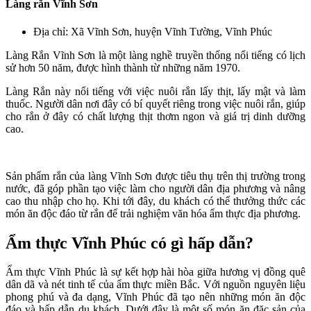
Làng rắn Vĩnh Sơn
Địa chỉ: Xã Vĩnh Sơn, huyện Vĩnh Tường, Vĩnh Phúc
Làng Rắn Vĩnh Sơn là một làng nghề truyền thống nổi tiếng có lịch
sử hơn 50 năm, được hình thành từ những năm 1970.
Làng Rắn này nổi tiếng với việc nuôi rắn lấy thịt, lấy mật và làm
thuốc. Người dân nơi đây có bí quyết riêng trong việc nuôi rắn, giúp
cho rắn ở đây có chất lượng thịt thơm ngon và giá trị dinh dưỡng
cao.
Sản phẩm rắn của làng Vĩnh Sơn được tiêu thụ trên thị trường trong
nước, đã góp phần tạo việc làm cho người dân địa phương và nâng
cao thu nhập cho họ. Khi tới đây, du khách có thể thưởng thức các
món ăn độc đáo từ rắn để trải nghiệm văn hóa ẩm thực địa phương.
Ẩm thực Vĩnh Phúc có gì hấp dẫn?
Ẩm thực Vĩnh Phúc là sự kết hợp hài hòa giữa hương vị đồng quê
dân dã và nét tinh tế của ẩm thực miền Bắc. Với nguồn nguyên liệu
phong phú và đa dạng, Vĩnh Phúc đã tạo nên những món ăn độc
đáo và hấp dẫn du khách. Dưới đây là một số món ăn đặc sản của