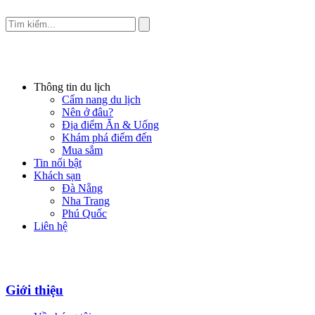
Thông tin du lịch
Cẩm nang du lịch
Nên ở đâu?
Địa điểm Ăn & Uống
Khám phá điểm đến
Mua sắm
Tin nổi bật
Khách sạn
Đà Nẵng
Nha Trang
Phú Quốc
Liên hệ
Giới thiệu