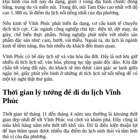
Địa hình của nơi này đa dạng, gồm 3 vùng địa hình chính: đồng
bằng, trung du và miền núi. Trong đó, núi Tam Đảo cao nhất với độ
cao 1.388 m, là điểm du lịch nổi tiếng nhất của địa phương.
Nền kinh tế Vĩnh Phúc phát triển đa dạng, cơ cấu kinh tế chuyển
dịch tích cực. Các ngành công nghiệp chủ lực: điện tử, dệt may, da
giày, chế biến thực phẩm. Nông nghiệp phát triển với nhiều sản
phẩm đặc sản như: cam, bưởi, vải thiều. Ngoài ra, du lịch là ngành
kinh tế tiềm năng, thu hút nhiều du khách đến tham quan.
Vĩnh Phúc có bề dày lịch sử và văn hóa lâu đời. Đây là nơi lưu giữ
nhiều di tích lịch sử, văn hóa, phong tục tập quán độc đáo. Khi đặt
chân tới vùng đất này, du khách sẽ tìm được cảm giác se lạnh giữa
ngày hè, giây phút yên bình ở những di tích lịch sử nổi tiếng để có
một kỳ nghỉ thật thư giãn.
Thời gian lý tưởng để đi du lịch Vĩnh
Phúc
Thời gian từ tháng 11 đến tháng 4 năm sau thường là khoảng thời
gian đẹp nhất để tới Vĩnh Phúc vui chơi và khám phá. Đây cũng là
mùa khô hàng năm nên thời tiết khô ráo. Đó là điều kiện thuận lợi
để bạn thăm quan được nhiều địa điểm du lịch sinh thái và tâm linh
thú vị của địa phương.