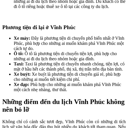
những ai đi du lịch theo nhóm hoặc gia đình. Du khách có thể
đi ô tô riêng hoặc thuê xe ô tô tại các công ty du lịch.
Phương tiện đi lại ở Vĩnh Phúc
Xe máy:
Đây là phương tiện di chuyển phổ biến nhất ở Vĩnh
Phúc, phù hợp cho những ai muốn khám phá Vĩnh Phúc một
cách tự do.
Ô tô:
Ô tô là phương tiện di chuyển tiện lợi, phù hợp cho
những ai đi du lịch theo nhóm hoặc gia đình.
Taxi:
Taxi là phương tiện di chuyển nhanh chóng, tiện lợi, có
mặt ở hầu hết các thành phố, thị xã, thị trấn trên địa bàn tỉnh.
Xe buýt:
Xe buýt là phương tiện di chuyển giá rẻ, phù hợp
cho những ai muốn tiết kiệm chi phí.
Xe đạp:
Phù hợp cho những ai muốn khám phá Vĩnh Phúc
một cách nhẹ nhàng, thư thái.
Những điểm đến du lịch Vĩnh Phúc không
nên bỏ lỡ
Không chỉ có cảnh sắc tươi đẹp, Vĩnh Phúc còn có những di tích
lịch sử văn hóa độc đáo thu hút nhiều du khách tới tham quan. Nếu