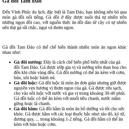
Gà đồi Tam Đảo
Đến Vĩnh Phúc du lịch, đặc biệt là Tam Đảo, bạn không nên bỏ qua
món gà đồi nổi tiếng. Gà đồi ở đây được nuôi thả tự nhiên trên
những ngọn đồi cao, với nguồn thức ăn dồi dào từ cây cỏ tự nhiên
nên thịt gà rất chắc, ngọt và thơm ngon.
Gà đồi Tam Đảo có thể chế biến thành nhiều món ăn ngon khác
nhau như:
Gà đồi nướng:
Đây là cách chế biến phổ biến nhất của gà
đồi Tam Đảo. Gà được ướp gia vị và nướng trên than hoa cho
đến khi chín vàng đều. Gà đồi nướng có thể ăn kèm với cơm,
bún, xôi hoặc bánh mì.
Gà đồi luộc:
Gà đồi luộc là món ăn đơn giản nhưng giữ được
nguyên vẹn hương vị thơm ngon của gà. Gà được rửa sạch,
cho vào nồi luộc với nước và gia vị trong khoảng 30-40 phút.
Gà đồi luộc có thể ăn kèm với muối tiêu chanh, nước mắm
gừng hoặc lá chanh.
Gà đồi hầm:
Gà đồi hầm là món ăn bổ dưỡng và tốt cho sức
khỏe. Gà được hầm với các loại thuốc bắc như: táo đỏ, kỷ tử,
đương quy, ... trong khoảng 1-2 tiếng. Gà đồi hầm có thể ăn
kèm với bún hoặc cơm.