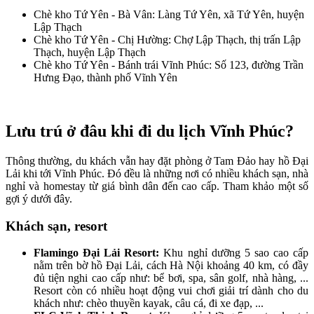
Chè kho Tứ Yên - Bà Vân: Làng Tứ Yên, xã Tứ Yên, huyện
Lập Thạch
Chè kho Tứ Yên - Chị Hường: Chợ Lập Thạch, thị trấn Lập
Thạch, huyện Lập Thạch
Chè kho Tứ Yên - Bánh trái Vĩnh Phúc: Số 123, đường Trần
Hưng Đạo, thành phố Vĩnh Yên
Lưu trú ở đâu khi đi du lịch Vĩnh Phúc?
Thông thường, du khách vẫn hay đặt phòng ở Tam Đảo hay hồ Đại
Lải khi tới Vĩnh Phúc. Đó đều là những nơi có nhiều khách sạn, nhà
nghỉ và homestay từ giá bình dân đến cao cấp. Tham khảo một số
gợi ý dưới đây.
Khách sạn, resort
Flamingo Đại Lải Resort:
Khu nghỉ dưỡng 5 sao cao cấp
nằm trên bờ hồ Đại Lải, cách Hà Nội khoảng 40 km, có đầy
đủ tiện nghi cao cấp như: bể bơi, spa, sân golf, nhà hàng, ...
Resort còn có nhiều hoạt động vui chơi giải trí dành cho du
khách như: chèo thuyền kayak, câu cá, đi xe đạp, ...