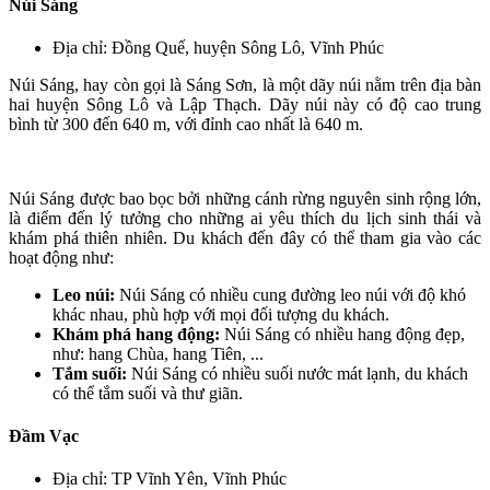
Núi Sáng
Địa chỉ: Đồng Quế, huyện Sông Lô, Vĩnh Phúc
Núi Sáng, hay còn gọi là Sáng Sơn, là một dãy núi nằm trên địa bàn
hai huyện Sông Lô và Lập Thạch. Dãy núi này có độ cao trung
bình từ 300 đến 640 m, với đỉnh cao nhất là 640 m.
Núi Sáng được bao bọc bởi những cánh rừng nguyên sinh rộng lớn,
là điểm đến lý tưởng cho những ai yêu thích du lịch sinh thái và
khám phá thiên nhiên. Du khách đến đây có thể tham gia vào các
hoạt động như:
Leo núi:
Núi Sáng có nhiều cung đường leo núi với độ khó
khác nhau, phù hợp với mọi đối tượng du khách.
Khám phá hang động:
Núi Sáng có nhiều hang động đẹp,
như: hang Chùa, hang Tiên, ...
Tắm suối:
Núi Sáng có nhiều suối nước mát lạnh, du khách
có thể tắm suối và thư giãn.
Đầm Vạc
Địa chỉ: TP Vĩnh Yên, Vĩnh Phúc