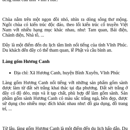
Chùa nằm trên một ngọn đồi nhỏ, nhìn ra dòng sông thơ mộng.
Ngôi chùa có kiến trúc độc đáo, theo lối kiến trúc cổ truyền Việt
Nam với nhiều hạng mục khác nhau, như: Tam quan, Bái điện,
Chánh điện, Nhà tổ, ...
Đây là một điểm đến du lịch tâm linh nổi tiếng của tỉnh Vĩnh Phúc.
Du khách đến đây có thể tham quan, lễ Phật và cầu bình an.
Làng gốm Hương Canh
Địa chỉ: Xã Hương Canh, huyện Bình Xuyên, Vĩnh Phúc
Làng gốm Hương Canh nổi tiếng với những sản phẩm gốm sành
được làm từ đất sét trắng khai thác tại địa phương. Đất sét trắng ở
đây có độ dẻo, mịn và ít tạp chất, phù hợp để làm gốm sành. Sản
phẩm gốm sành Hương Canh có màu sắc trắng ngà, bền đẹp, được
sử dụng cho nhiều mục đích khác nhau như: đồ gia dụng, đồ trang
trí, ...
Từ lâu, làng gốm Hương Canh là một điểm đến du lịch hấp dẫn. Du