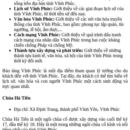
sống trên địa bàn tỉnh Vĩnh Phúc.
Lịch sử Vĩnh Phúc:
Giới thiệu về các giai đoạn lịch sử của
tỉnh Vĩnh Phúc, từ thời tiền sử đến nay.
Văn hóa Vĩnh Phúc:
Giới thiệu về các nét văn hóa truyền
thống của tỉnh Vĩnh Phúc, bao gồm: phong tục tập quán, tín
ngưỡng, lễ hội, ẩm thực,...
Cách mạng Vĩnh Phúc:
Giới thiệu về quá trình đấu tranh
cách mạng của nhân dân Vĩnh Phúc trong hai cuộc kháng
chiến chống Pháp và chống Mỹ.
Thành tựu xây dựng và phát triển:
Giới thiệu về những
thành tựu kinh tế, văn hóa, xã hội của tỉnh Vĩnh Phúc trong
thời kỳ đổi mới.
Bảo tàng Vĩnh Phúc là một địa điểm tham quan lý tưởng cho du
khách đến với tỉnh Vĩnh Phúc. Tại đây, du khách có thể tìm hiểu về
lịch sử, văn hóa và con người Vĩnh Phúc một cách sinh động và
trực quan nhất.
Chùa Hà Tiên
Địa chỉ: Xã Định Trung, thành phố Vĩnh Yên, Vĩnh Phúc
Chùa Hà Tiên là một ngôi chùa cổ được xây dựng vào cuối thế kỷ
17, đầu thế kỷ 18. Đây là một trong những ngôi chùa cổ kính và nổi
tiếng nhất của tỉnh Vĩnh Phúc.