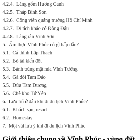
4.2.4.
Làng gốm Hương Canh
4.2.5.
Tháp Bình Sơn
4.2.6.
Công viên quảng trường Hồ Chí Minh
4.2.7.
Di tích khảo cổ Đồng Đậu
4.2.8.
Làng rắn Vĩnh Sơn
5.
Ẩm thực Vĩnh Phúc có gì hấp dẫn?
5.1.
Cá thính Lập Thạch
5.2.
Bò tái kiến đốt
5.3.
Bánh trùng mật mía Vĩnh Tường
5.4.
Gà đồi Tam Đảo
5.5.
Dứa Tam Dương
5.6.
Chè kho Tứ Yên
6.
Lưu trú ở đâu khi đi du lịch Vĩnh Phúc?
6.1.
Khách sạn, resort
6.2.
Homestay
7.
Một vài lưu ý khi đi du lịch Vĩnh Phúc
Giới thiệu chung về Vĩnh Phúc - vùng đất