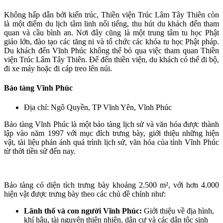
Không hấp dẫn bởi kiến trúc, Thiền viện Trúc Lâm Tây Thiên còn
là một điểm du lịch tâm linh nổi tiếng, thu hút du khách đến tham
quan và cầu bình an. Nơi đây cũng là một trung tâm tu học Phật
giáo lớn, đào tạo các tăng ni và tổ chức các khóa tu học Phật pháp.
Du khách đến Vĩnh Phúc không thể bỏ qua việc tham quan Thiền
viện Trúc Lâm Tây Thiên. Để đến thiền viện, du khách có thể đi bộ,
đi xe máy hoặc đi cáp treo lên núi.
Bảo tàng Vĩnh Phúc
Địa chỉ: Ngô Quyền, TP Vĩnh Yên, Vĩnh Phúc
Bảo tàng Vĩnh Phúc là một bảo tàng lịch sử và văn hóa được thành
lập vào năm 1997 với mục đích trưng bày, giới thiệu những hiện
vật, tài liệu phản ánh quá trình lịch sử, văn hóa của tỉnh Vĩnh Phúc
từ thời tiền sử đến nay.
Bảo tàng có diện tích trưng bày khoảng 2.500 m², với hơn 4.000
hiện vật được trưng bày theo các chủ đề chính như:
Lãnh thổ và con người Vĩnh Phúc:
Giới thiệu về địa hình,
khí hậu, tài nguyên thiên nhiên, dân cư và các dân tộc sinh