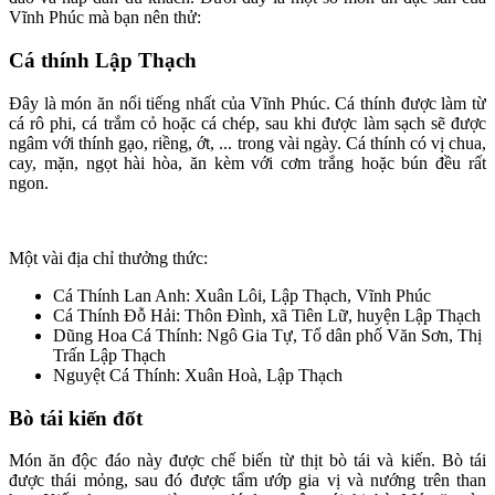
Vĩnh Phúc mà bạn nên thử:
Cá thính Lập Thạch
Đây là món ăn nổi tiếng nhất của Vĩnh Phúc. Cá thính được làm từ
cá rô phi, cá trắm cỏ hoặc cá chép, sau khi được làm sạch sẽ được
ngâm với thính gạo, riềng, ớt, ... trong vài ngày. Cá thính có vị chua,
cay, mặn, ngọt hài hòa, ăn kèm với cơm trắng hoặc bún đều rất
ngon.
Một vài địa chỉ thưởng thức:
Cá Thính Lan Anh: Xuân Lôi, Lập Thạch, Vĩnh Phúc
Cá Thính Đỗ Hải: Thôn Đình, xã Tiên Lữ, huyện Lập Thạch
Dũng Hoa Cá Thính: Ngô Gia Tự, Tổ dân phố Văn Sơn, Thị
Trấn Lập Thạch
Nguyệt Cá Thính: Xuân Hoà, Lập Thạch
Bò tái kiến đốt
Món ăn độc đáo này được chế biến từ thịt bò tái và kiến. Bò tái
được thái mỏng, sau đó được tẩm ướp gia vị và nướng trên than