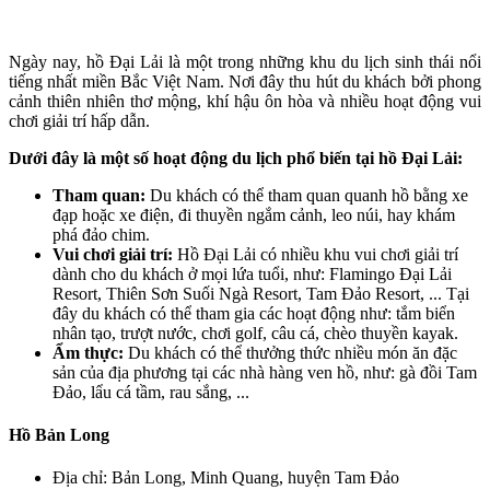
Ngày nay, hồ Đại Lải là một trong những khu du lịch sinh thái nổi
tiếng nhất miền Bắc Việt Nam. Nơi đây thu hút du khách bởi phong
cảnh thiên nhiên thơ mộng, khí hậu ôn hòa và nhiều hoạt động vui
chơi giải trí hấp dẫn.
Dưới đây là một số hoạt động du lịch phổ biến tại hồ Đại Lải:
Tham quan:
Du khách có thể tham quan quanh hồ bằng xe
đạp hoặc xe điện, đi thuyền ngắm cảnh, leo núi, hay khám
phá đảo chim.
Vui chơi giải trí:
Hồ Đại Lải có nhiều khu vui chơi giải trí
dành cho du khách ở mọi lứa tuổi, như: Flamingo Đại Lải
Resort, Thiên Sơn Suối Ngà Resort, Tam Đảo Resort, ... Tại
đây du khách có thể tham gia các hoạt động như: tắm biển
nhân tạo, trượt nước, chơi golf, câu cá, chèo thuyền kayak.
Ẩm thực:
Du khách có thể thưởng thức nhiều món ăn đặc
sản của địa phương tại các nhà hàng ven hồ, như: gà đồi Tam
Đảo, lẩu cá tầm, rau sắng, ...
Hồ Bản Long
Địa chỉ: Bản Long, Minh Quang, huyện Tam Đảo