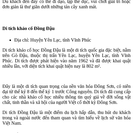
Du khách đến đây có thể đi dạo, tập thể dục, vui chơi giải trí hoặc
đơn giản là thư giãn dưới những tán cây xanh mát.
Di tích khảo cổ Đồng Đậu
Địa chỉ: Huyện Yên Lạc, tỉnh Vĩnh Phúc
Di tích khảo cổ học Đồng Đậu là một di tích quốc gia đặc biệt, nằm
trên Gò Đậu, thuộc thị trấn Yên Lạc, huyện Yên Lạc, tỉnh Vĩnh
Phúc. Di tích được phát hiện vào năm 1962 và đã được khai quật
nhiều lần, với diện tích khai quật hiện nay là 802 m².
Đây là một di tích quan trọng của nền văn hóa Đông Sơn, có niên
đại từ thế kỷ 8 đến thế kỷ 1 trước Công nguyên. Di tích đã cung cấp
cho các nhà khảo cổ học nhiều thông tin quý giá về đời sống vật
chất, tinh thần và xã hội của người Việt cổ thời kỳ Đông Sơn.
Di tích Đồng Đậu là một điểm du lịch hấp dẫn, thu hút du khách
trong và ngoài nước đến tham quan và tìm hiểu về lịch sử văn hóa
Việt Nam.