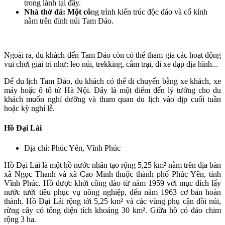
trong lành tại đây.
Nhà thờ đá: Một cô
ng trình kiến trúc độc đáo và cổ kính
nằm trên đỉnh núi Tam Đảo.
Ngoài ra, du khách đến Tam Đảo còn có thể tham gia các hoạt động
vui chơi giải trí như: leo núi, trekking, cắm trại, đi xe đạp địa hình...
Để du lịch Tam Đảo, du khách có thể di chuyển bằng xe khách, xe
máy hoặc ô tô từ Hà Nội. Đây là một điểm đến lý tưởng cho du
khách muốn nghỉ dưỡng và tham quan du lịch vào dịp cuối tuần
hoặc kỳ nghỉ lễ.
Hồ Đại Lải
Địa chỉ: Phúc Yên, Vĩnh Phúc
Hồ Đại Lải là một hồ nước nhân tạo rộng 5,25 km² nằm trên địa bàn
xã Ngọc Thanh và xã Cao Minh thuộc thành phố Phúc Yên, tỉnh
Vĩnh Phúc. Hồ được khởi công đào từ năm 1959 với mục đích lấy
nước tưới tiêu phục vụ nông nghiệp, đến năm 1963 cơ bản hoàn
thành. Hồ Đại Lải rộng tới 5,25 km² và các vùng phụ cận đồi núi,
rừng cây có tổng diện tích khoảng 30 km². Giữa hồ có đảo chim
rộng 3 ha.