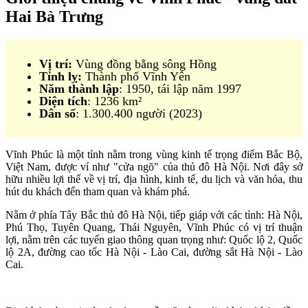
Hai Bà Trưng
Vị trí:
Vùng đồng bằng sông Hồng
Tỉnh lỵ:
Thành phố Vĩnh Yên
Năm thành lập
: 1950, tái lập năm 1997
Diện tích
: 1236 km²
Dân số
: 1.300.400 người (2023)
Vĩnh Phúc là một tỉnh nằm trong vùng kinh tế trọng điểm Bắc Bộ,
Việt Nam, được ví như "cửa ngõ" của thủ đô Hà Nội. Nơi đây sở
hữu nhiều lợi thế về vị trí, địa hình, kinh tế, du lịch và văn hóa, thu
hút du khách đến tham quan và khám phá.
Nằm ở phía Tây Bắc thủ đô Hà Nội, tiếp giáp với các tỉnh: Hà Nội,
Phú Thọ, Tuyên Quang, Thái Nguyên, Vĩnh Phúc có vị trí thuận
lợi, nằm trên các tuyến giao thông quan trọng như: Quốc lộ 2, Quốc
lộ 2A, đường cao tốc Hà Nội - Lào Cai, đường sắt Hà Nội - Lào
Cai.