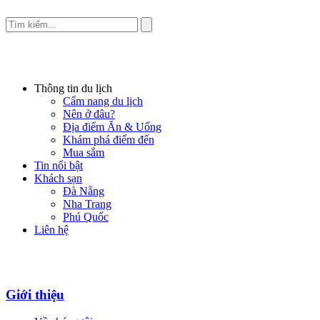
Thông tin du lịch
Cẩm nang du lịch
Nên ở đâu?
Địa điểm Ăn & Uống
Khám phá điểm đến
Mua sắm
Tin nổi bật
Khách sạn
Đà Nẵng
Nha Trang
Phú Quốc
Liên hệ
Giới thiệu