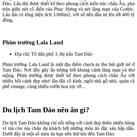
Đảo. Lâu đài được thiết kế theo phong cách kiến trúc châu Âu, pha
trộn giữa nét cổ điển của Phục Hưng và nét lãng mạn của Gothic.
Lâu đài có tổng diện tích 3.000m2, với số tiền đầu tư lên tới 400 tỷ
đồng.
Phim trường Lala Land
Địa chỉ: Tổ dân phố 3, thị trấn Tam Đảo
Phim trường Lala Land là một địa điểm check-in thu hút giới trẻ ở
Tam Đảo. Nơi đây gây ấn tượng bởi khung cảnh lãng mạn và thơ
mộng. Phim trường được thiết kế theo phong cách châu Âu với
nhiều bối cảnh đẹp như: lâu đài cổ kính, ngôi nhà gỗ nhỏ, quán cà
phê vintage, cùng nhiều vườn hoa rực rỡ…
Du lịch Tam Đảo nên ăn gì?
Du lịch Tam Đảo không chỉ nổi tiếng với cảnh đẹp thiên nhiên hùng
vĩ mà còn níu chân du khách bởi những món ăn đặc sản hấp dẫn.
Dưới đây là một số món ăn bạn nên thử khi đến Tam Đảo.