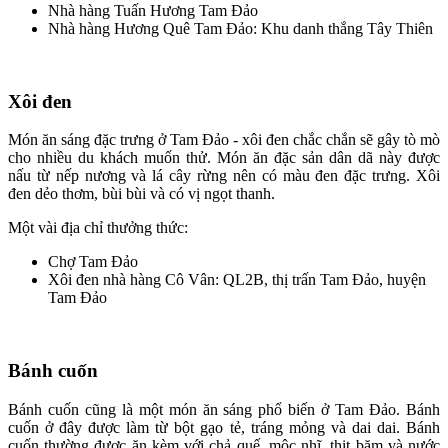
Nhà hàng Tuấn Hương Tam Đảo
Nhà hàng Hương Quê Tam Đảo: Khu danh thắng Tây Thiên
Xôi đen
Món ăn sáng đặc trưng ở Tam Đảo - xôi đen chắc chắn sẽ gây tò mò
cho nhiều du khách muốn thử. Món ăn đặc sản dân dã này được
nấu từ nếp nương và lá cây rừng nên có màu đen đặc trưng. Xôi
đen dẻo thơm, bùi bùi và có vị ngọt thanh.
Một vài địa chỉ thưởng thức:
Chợ Tam Đảo
Xôi đen nhà hàng Cô Vân: QL2B, thị trấn Tam Đảo, huyện
Tam Đảo
Bánh cuốn
Bánh cuốn cũng là một món ăn sáng phổ biến ở Tam Đảo. Bánh
cuốn ở đây được làm từ bột gạo tẻ, tráng mỏng và dai dai. Bánh
cuốn thường được ăn kèm với chả quế, mộc nhĩ, thịt băm và nước