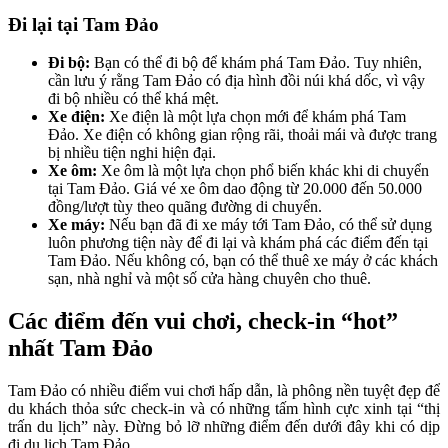
Đi lại tại Tam Đảo
Đi bộ:
Bạn có thể đi bộ để khám phá Tam Đảo. Tuy nhiên,
cần lưu ý rằng Tam Đảo có địa hình đồi núi khá dốc, vì vậy
đi bộ nhiều có thể khá mệt.
Xe điện:
Xe điện là một lựa chọn mới để khám phá Tam
Đảo. Xe điện có không gian rộng rãi, thoải mái và được trang
bị nhiều tiện nghi hiện đại.
Xe ôm:
Xe ôm là một lựa chọn phổ biến khác khi di chuyển
tại Tam Đảo. Giá vé xe ôm dao động từ 20.000 đến 50.000
đồng/lượt tùy theo quãng đường di chuyển.
Xe máy:
Nếu bạn đã đi xe máy tới Tam Đảo, có thể sử dụng
luôn phương tiện này để đi lại và khám phá các điểm đến tại
Tam Đảo. Nếu không có, bạn có thể thuê xe máy ở các khách
sạn, nhà nghỉ và một số cửa hàng chuyên cho thuê.
Các điểm đến vui chơi, check-in “hot”
nhất Tam Đảo
Tam Đảo có nhiều điểm vui chơi hấp dẫn, là phông nền tuyệt đẹp để
du khách thỏa sức check-in và có những tấm hình cực xinh tại “thị
trấn du lịch” này. Đừng bỏ lỡ những điểm đến dưới đây khi có dịp
đi du lịch Tam Đảo.