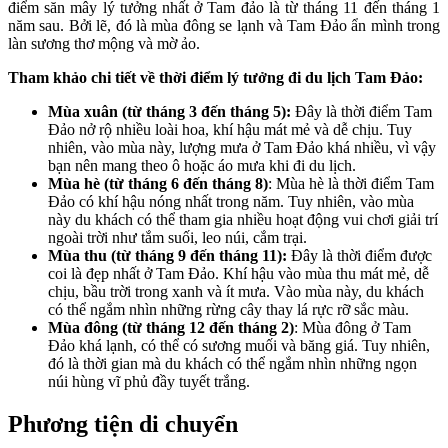
điểm săn mây lý tưởng nhất ở Tam đảo là từ tháng 11 đến tháng 1
năm sau. Bởi lẽ, đó là mùa đông se lạnh và Tam Đảo ẩn mình trong
làn sương thơ mộng và mờ ảo.
Tham khảo chi tiết về thời điểm lý tưởng đi du lịch Tam Đảo:
Mùa xuân (từ tháng 3 đến tháng 5):
Đây là thời điểm Tam
Đảo nở rộ nhiều loài hoa, khí hậu mát mẻ và dễ chịu. Tuy
nhiên, vào mùa này, lượng mưa ở Tam Đảo khá nhiều, vì vậy
bạn nên mang theo ô hoặc áo mưa khi đi du lịch.
Mùa hè (từ tháng 6 đến tháng 8)
: Mùa hè là thời điểm Tam
Đảo có khí hậu nóng nhất trong năm. Tuy nhiên, vào mùa
này du khách có thể tham gia nhiều hoạt động vui chơi giải trí
ngoài trời như tắm suối, leo núi, cắm trại.
Mùa thu (từ tháng 9 đến tháng 11):
Đây là thời điểm được
coi là đẹp nhất ở Tam Đảo. Khí hậu vào mùa thu mát mẻ, dễ
chịu, bầu trời trong xanh và ít mưa. Vào mùa này, du khách
có thể ngắm nhìn những rừng cây thay lá rực rỡ sắc màu.
Mùa đông (từ tháng 12 đến tháng 2)
: Mùa đông ở Tam
Đảo khá lạnh, có thể có sương muối và băng giá. Tuy nhiên,
đó là thời gian mà du khách có thể ngắm nhìn những ngọn
núi hùng vĩ phủ đầy tuyết trắng.
Phương tiện di chuyển