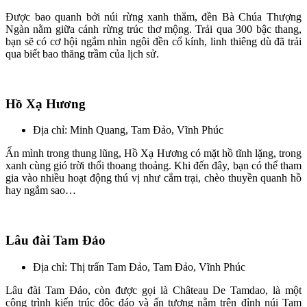
Được bao quanh bởi núi rừng xanh thẳm, đền Bà Chúa Thượng
Ngàn nằm giữa cánh rừng trúc thơ mộng. Trải qua 300 bậc thang,
bạn sẽ có cơ hội ngắm nhìn ngôi đền cổ kính, linh thiêng dù đã trải
qua biết bao thăng trầm của lịch sử.
Hồ Xạ Hương
Địa chỉ: Minh Quang, Tam Đảo, Vĩnh Phúc
Ẩn mình trong thung lũng, Hồ Xạ Hương có mặt hồ tĩnh lặng, trong
xanh cùng gió trời thổi thoang thoảng. Khi đến đây, bạn có thể tham
gia vào nhiều hoạt động thú vị như cắm trại, chèo thuyền quanh hồ
hay ngắm sao…
Lâu đài Tam Đảo
Địa chỉ: Thị trấn Tam Đảo, Tam Đảo, Vĩnh Phúc
Lâu đài Tam Đảo, còn được gọi là Château De Tamdao, là một
công trình kiến trúc độc đáo và ấn tượng nằm trên đỉnh núi Tam