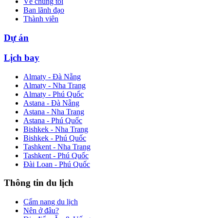
Về chúng tôi
Ban lãnh đạo
Thành viên
Dự án
Lịch bay
Almaty - Đà Nẵng
Almaty - Nha Trang
Almaty - Phú Quốc
Astana - Đà Nẵng
Astana - Nha Trang
Astana - Phú Quốc
Bishkek - Nha Trang
Bishkek - Phú Quốc
Tashkent - Nha Trang
Tashkent - Phú Quốc
Đài Loan - Phú Quốc
Thông tin du lịch
Cẩm nang du lịch
Nên ở đâu?