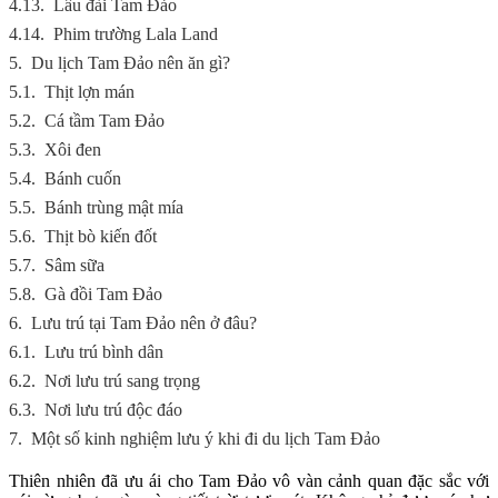
4.13.
Lâu đài Tam Đảo
4.14.
Phim trường Lala Land
5.
Du lịch Tam Đảo nên ăn gì?
5.1.
Thịt lợn mán
5.2.
Cá tầm Tam Đảo
5.3.
Xôi đen
5.4.
Bánh cuốn
5.5.
Bánh trùng mật mía
5.6.
Thịt bò kiến đốt
5.7.
Sâm sữa
5.8.
Gà đồi Tam Đảo
6.
Lưu trú tại Tam Đảo nên ở đâu?
6.1.
Lưu trú bình dân
6.2.
Nơi lưu trú sang trọng
6.3.
Nơi lưu trú độc đáo
7.
Một số kinh nghiệm lưu ý khi đi du lịch Tam Đảo
Thiên nhiên đã ưu ái cho Tam Đảo vô vàn cảnh quan đặc sắc với