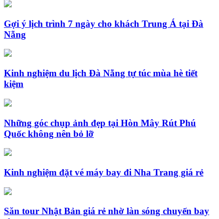
Gợi ý lịch trình 7 ngày cho khách Trung Á tại Đà
Nẵng
Kinh nghiệm du lịch Đà Nẵng tự túc mùa hè tiết
kiệm
Những góc chụp ảnh đẹp tại Hòn Mây Rút Phú
Quốc không nên bỏ lỡ
Kinh nghiệm đặt vé máy bay đi Nha Trang giá rẻ
Săn tour Nhật Bản giá rẻ nhờ làn sóng chuyến bay