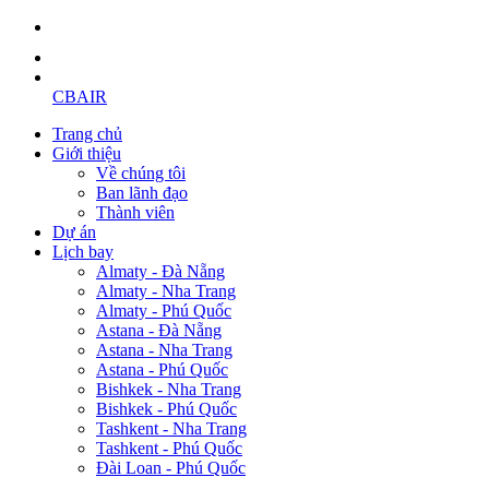
CBAIR
Trang chủ
Giới thiệu
Về chúng tôi
Ban lãnh đạo
Thành viên
Dự án
Lịch bay
Almaty - Đà Nẵng
Almaty - Nha Trang
Almaty - Phú Quốc
Astana - Đà Nẵng
Astana - Nha Trang
Astana - Phú Quốc
Bishkek - Nha Trang
Bishkek - Phú Quốc
Tashkent - Nha Trang
Tashkent - Phú Quốc
Đài Loan - Phú Quốc