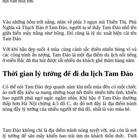
hội văn hóa lớn.
Vào những hôm trời nắng, nhìn về phía 3 ngọn núi Thiên Thị, Phù
Nghĩa và Thạch Bàn ở Tam Đảo, người ta sẽ thấy Tam Đảo nhô lên
giữa biển mây trắng như bông. Đó cũng là lý do xuất hiện cái tên
Tam Đảo.
Với khí hậu đẹp suốt 4 mùa cùng cảnh sắc thiên nhiên hùng vĩ và
các công trình ấn tượng, Tam Đảo là một địa điểm du lịch nổi tiếng
ở miền Bắc đã thu hút được rất nhiều du khách ghé thăm hàng năm.
Thời gian lý tưởng để đi du lịch Tam Đảo
Có thể nói Tam Đảo đẹp quanh năm khi mỗi mùa đều có một chiếc
áo mới đầy kiêu sa mang những hoạt tiết thiên nhiên hữu tình, khiến
bao người phải ngơ ngác ngắm nhìn. Khí hậu ở Tam Đảo thường
thấp hơn Hà Nội chừng 4-5 độ C, do đó nơi đây là địa điểm tránh
nóng đầy lý tưởng của nhiều người từ thủ đô, nhất là vào mùa hè.
Tam Đảo không chỉ là địa điểm tránh nóng tuyệt vời, mà còn là nơi
lý tưởng để săn mây khiến bao trái tim du khách thổn thức. Thời