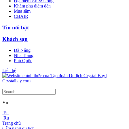
Địa điểm Ăn & Uống
Khám phá điểm đến
Mua sắm
CBAIR
Tin nổi bật
Khách sạn
Đà Nẵng
Nha Trang
Phú Quốc
Liên hệ
Vn
En
Ru
Trang chủ
Cẩm nang du lịch