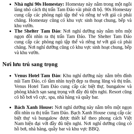
Nhà nghỉ 90s Homestay:
Homestay này nằm trong một ngôi
làng nhỏ cách thị trấn Tam Đảo vài phút đi bộ. 90s Homestay
cung cấp các phòng ngủ tập thể và riêng tư với giá cả phải
chăng. Homestay cũng có khu vực sinh hoạt chung, bếp và
khu vườn.
The Shelter Tam Đảo
: Nơi nghỉ dưỡng này nằm trên một
ngọn đồi nhìn ra thị trấn Tam Đảo. The Shelter Tam Đảo
cung cấp các phòng ngủ tập thể và riêng tư với giá cả phải
chăng. Nơi nghỉ dưỡng cũng có khu vực sinh hoạt chung, bếp
và khu vườn.
Nơi lưu trú sang trọng
Venus Hotel Tam Đảo
: Khu nghỉ dưỡng này nằm trên đỉnh
núi Tam Đảo, có tầm nhìn tuyệt đẹp ra thung lũng và thị trấn.
Venus Hotel Tam Đảo cung cấp các biệt thự, bungalow và
phòng khách sạn sang trọng với đầy đủ tiện nghi. Resort cũng
có hồ bơi vô cực, spa, nhà hàng và quầy bar.
Bách Xanh House:
Nơi nghỉ dưỡng này nằm trên một ngọn
đồi nhìn ra thị trấn Tam Đảo. Bạch Xanh House cung cấp các
biệt thự và bungalow được thiết kế theo phong cách Việt
Nam hiện đại với đầy đủ tiện nghi. Nơi nghỉ dưỡng cũng có
hồ bơi, nhà hàng, quầy bar và khu vực BBQ.