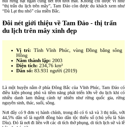
núi rừng bạt ngàn cùng tiết trời tươi mát. Không chỉ được ví như
“thị trấn du lịch trên mây”, Tam Đảo còn được du khách xem như
“Đà Lạt thu nhỏ” của miền Bắc.
Đôi nét giới thiệu về Tam Đảo - thị trấn
du lịch trên mây xinh đẹp
Vị trí:
Tỉnh Vĩnh Phúc, vùng Đồng bằng sông
Hồng
Năm thành lập:
2003
Diện tích:
234,76 km²
Dân số:
83.931 người (2019)
Là một huyện nằm ở phía Đông Bắc của Vĩnh Phúc, Tam Đảo có
điều kiện phong phú và tiềm năng phát triển lớn về du lịch khi có
nhiều danh lam thắng cảnh tự nhiên như rừng quốc gia, rừng
nguyên sinh, thác, suối, sông.
Nơi đây có 9 đơn vị hành chính, trong đó có 6 xã và 3 thị trấn, với
44,5% dân số là người đồng bào dân tộc thiểu số (chủ yếu là Sán
Dìu). Đó là nơi đi liền với các di tích thờ phụng, di tích lịch sử và lễ