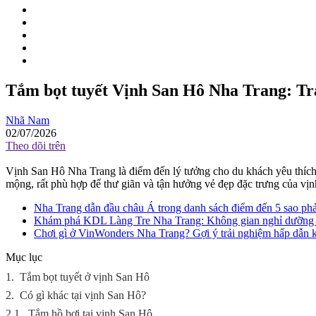
Tắm bọt tuyết Vịnh San Hô Nha Trang: Trả
Nhã Nam
02/07/2026
Theo dõi trên
Vịnh San Hô Nha Trang là điểm đến lý tưởng cho du khách yêu thích bi
mộng, rất phù hợp để thư giãn và tận hưởng vẻ đẹp đặc trưng của vị
Nha Trang dẫn đầu châu Á trong danh sách điểm đến 5 sao phả
Khám phá KDL Làng Tre Nha Trang: Không gian nghỉ dưỡng d
Chơi gì ở VinWonders Nha Trang? Gợi ý trải nghiệm hấp dẫn 
Mục lục
1.
Tắm bọt tuyết ở vịnh San Hô
2.
Có gì khác tại vịnh San Hô?
2.1.
Tắm hồ bơi tại vịnh San Hô