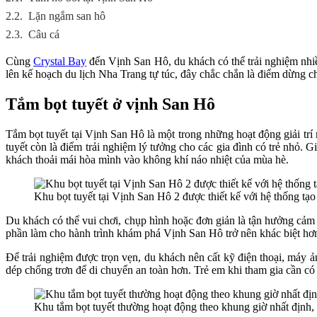
2.2.
Lặn ngắm san hô
2.3.
Câu cá
Cùng
Crystal Bay
đến Vịnh San Hô, du khách có thể trải nghiệm nhiề
lên kế hoạch du lịch Nha Trang tự túc, đây chắc chắn là điểm dừng ch
Tắm bọt tuyết ở vịnh San Hô
Tắm bọt tuyết tại Vịnh San Hô là một trong những hoạt động giải trí
tuyết còn là điểm trải nghiệm lý tưởng cho các gia đình có trẻ nhỏ.
khách thoải mái hòa mình vào không khí náo nhiệt của mùa hè.
Khu bọt tuyết tại Vịnh San Hô 2 được thiết kế với hệ thống tạo
Du khách có thể vui chơi, chụp hình hoặc đơn giản là tận hưởng cảm 
phần làm cho hành trình khám phá Vịnh San Hô trở nên khác biệt hơn
Để trải nghiệm được trọn vẹn, du khách nên cất kỹ điện thoại, máy ản
dép chống trơn để di chuyển an toàn hơn. Trẻ em khi tham gia cần c
Khu tắm bọt tuyết thường hoạt động theo khung giờ nhất định, 