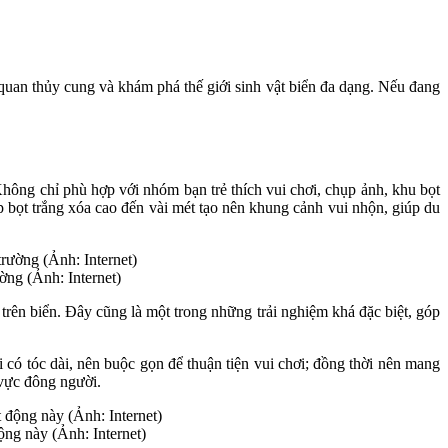
quan thủy cung và khám phá thế giới sinh vật biển đa dạng. Nếu đang
Không chỉ phù hợp với nhóm bạn trẻ thích vui chơi, chụp ảnh, khu bọt
p bọt trắng xóa cao đến vài mét tạo nên khung cảnh vui nhộn, giúp du
ờng (Ảnh: Internet)
trên biển. Đây cũng là một trong những trải nghiệm khá đặc biệt, góp
i có tóc dài, nên buộc gọn để thuận tiện vui chơi; đồng thời nên mang
 vực đông người.
ộng này (Ảnh: Internet)