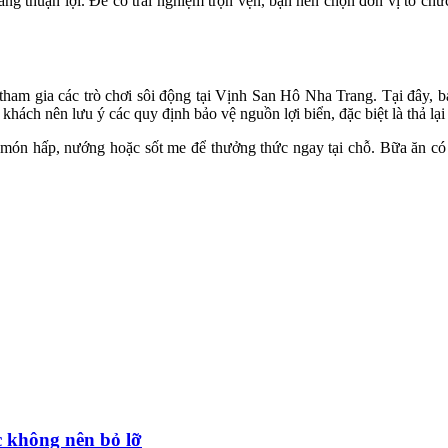
ng thuận lợi. Để có trải nghiệm trọn vẹn, bạn nên chọn đơn vị tổ chức
ham gia các trò chơi sôi động tại Vịnh San Hô Nha Trang. Tại đây, bạ
 khách nên lưu ý các quy định bảo vệ nguồn lợi biển, đặc biệt là thả lại
 món hấp, nướng hoặc sốt me để thưởng thức ngay tại chỗ. Bữa ăn có
 không nên bỏ lỡ