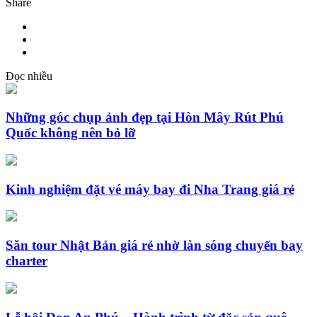
Share
Đọc nhiều
Những góc chụp ảnh đẹp tại Hòn Mây Rút Phú
Quốc không nên bỏ lỡ
Kinh nghiệm đặt vé máy bay đi Nha Trang giá rẻ
Săn tour Nhật Bản giá rẻ nhờ làn sóng chuyến bay
charter