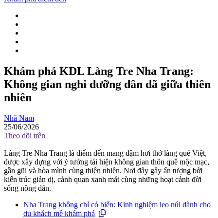
Khám phá KDL Làng Tre Nha Trang:
Không gian nghỉ dưỡng dân dã giữa thiên
nhiên
Nhã Nam
25/06/2026
Theo dõi trên
Làng Tre Nha Trang là điểm đến mang đậm hơi thở làng quê Việt,
được xây dựng với ý tưởng tái hiện không gian thôn quê mộc mạc,
gần gũi và hòa mình cùng thiên nhiên. Nơi đây gây ấn tượng bởi
kiến trúc giản dị, cảnh quan xanh mát cùng những hoạt cảnh đời
sống nông dân.
Nha Trang không chỉ có biển: Kinh nghiệm leo núi dành cho
du khách mê khám phá