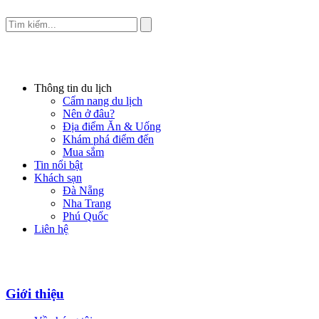
Thông tin du lịch
Cẩm nang du lịch
Nên ở đâu?
Địa điểm Ăn & Uống
Khám phá điểm đến
Mua sắm
Tin nổi bật
Khách sạn
Đà Nẵng
Nha Trang
Phú Quốc
Liên hệ
Giới thiệu