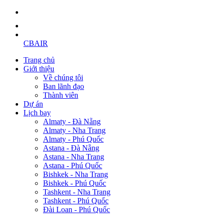
CBAIR
Trang chủ
Giới thiệu
Về chúng tôi
Ban lãnh đạo
Thành viên
Dự án
Lịch bay
Almaty - Đà Nẵng
Almaty - Nha Trang
Almaty - Phú Quốc
Astana - Đà Nẵng
Astana - Nha Trang
Astana - Phú Quốc
Bishkek - Nha Trang
Bishkek - Phú Quốc
Tashkent - Nha Trang
Tashkent - Phú Quốc
Đài Loan - Phú Quốc