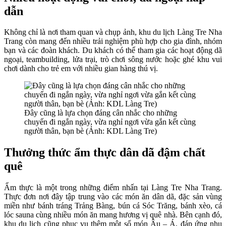
dẫn
Không chỉ là nơi tham quan và chụp ảnh, khu du lịch Làng Tre Nha
Trang còn mang đến nhiều trải nghiệm phù hợp cho gia đình, nhóm
bạn và các đoàn khách. Du khách có thể tham gia các hoạt động dã
ngoại, teambuilding, lửa trại, trò chơi sông nước hoặc ghé khu vui
chơi dành cho trẻ em với nhiều gian hàng thú vị.
Đây cũng là lựa chọn đáng cân nhắc cho những
chuyến đi ngắn ngày, vừa nghỉ ngơi vừa gắn kết cùng
người thân, bạn bè (Ảnh: KDL Làng Tre)
Thưởng thức ẩm thực dân dã đậm chất
quê
Ẩm thực là một trong những điểm nhấn tại Làng Tre Nha Trang.
Thực đơn nơi đây tập trung vào các món ăn dân dã, đặc sản vùng
miền như bánh tráng Trảng Bàng, bún cá Sóc Trăng, bánh xèo, cá
lóc sauna cùng nhiều món ăn mang hương vị quê nhà. Bên cạnh đó,
khu du lịch cũng phục vụ thêm một số món Âu – Á, đáp ứng nhu