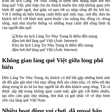
Khu du lịch Làng Tre Nha Trang là điểm đến mang đậm hơi thở
làng quê Việt, phù hợp cho du khách muốn tìm một không gian yên
bình để nghỉ ngơi, thư giãn và tạm rời xa nhịp sống đô thị hối hả.
Với ý tưởng tái hiện khung cảnh thôn quê mộc mạc, nơi đây đưa du
khách trở về với hình ảnh quen thuộc của ruộng lúa, đồng cỏ, dòng
sông, mái nhà truyền thống và những hoạt cảnh đời sống bình dị
của người dân quê.
Khu du lịch Làng Tre Nha Trang là điểm đến mang
đậm hơi thở làng quê Việt (Ảnh: Internet)
Không gian làng quê Việt giữa lòng phố
biển
Đến Làng Tre Nha Trang, du khách có thể bắt gặp những hình ảnh
rất đỗi gần gũi như chú mục đồng thổi sáo chăn trâu, cô thôn nữ dịu
dàng trong tà áo bà ba hay người lái đò đưa khách sang sông. Tất cả
được sắp đặt trong không gian xanh mát, gần gũi với thiên nhiên,
tạo nên cảm giác nhẹ nhàng, thư thái và gợi nhắc về vẻ đẹp bình
yên của làng quê Việt Nam.
Nhiều hoạt động vui chơi, dã ngoại hấp