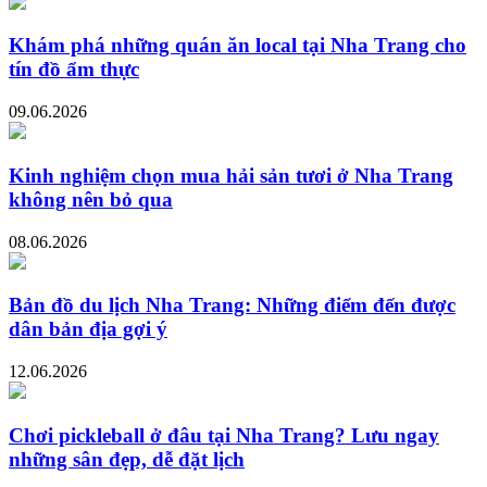
Khám phá những quán ăn local tại Nha Trang cho
tín đồ ẩm thực
09.06.2026
Kinh nghiệm chọn mua hải sản tươi ở Nha Trang
không nên bỏ qua
08.06.2026
Bản đồ du lịch Nha Trang: Những điểm đến được
dân bản địa gợi ý
12.06.2026
Chơi pickleball ở đâu tại Nha Trang? Lưu ngay
những sân đẹp, dễ đặt lịch