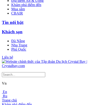
Địa điểm Ăn & Uống
Khám phá điểm đến
Mua sắm
CBAIR
Tin nổi bật
Khách sạn
Đà Nẵng
Nha Trang
Phú Quốc
Liên hệ
Vn
En
Ru
Trang chủ
Khám phá điểm đến