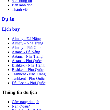
Về chúng tôi
Ban lãnh đạo
Thành viên
Dự án
Lịch bay
Almaty - Đà Nẵng
Almaty - Nha Trang
Almaty - Phú Quốc
Astana - Đà Nẵng
Astana - Nha Trang
Astana - Phú Quốc
Bishkek - Nha Trang
Bishkek - Phú Quốc
Tashkent - Nha Trang
Tashkent - Phú Quốc
Đài Loan - Phú Quốc
Thông tin du lịch
Cẩm nang du lịch
Nên ở đâu?