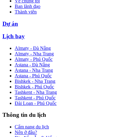
Về chúng tôi
Ban lãnh đạo
Thành viên
Dự án
Lịch bay
Almaty - Đà Nẵng
Almaty - Nha Trang
Almaty - Phú Quốc
Astana - Đà Nẵng
Astana - Nha Trang
Astana - Phú Quốc
Bishkek - Nha Trang
Bishkek - Phú Quốc
Tashkent - Nha Trang
Tashkent - Phú Quốc
Đài Loan - Phú Quốc
Thông tin du lịch
Cẩm nang du lịch
Nên ở đâu?