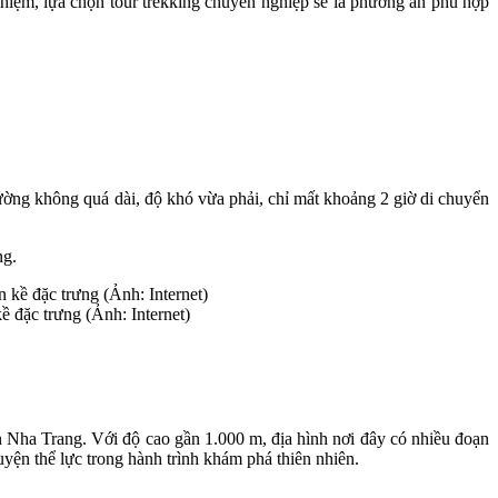
hiệm, lựa chọn tour trekking chuyên nghiệp sẽ là phương án phù hợp
đường không quá dài, độ khó vừa phải, chỉ mất khoảng 2 giờ di chuyển
ng.
ề đặc trưng (Ảnh: Internet)
 Nha Trang. Với độ cao gần 1.000 m, địa hình nơi đây có nhiều đoạn
yện thể lực trong hành trình khám phá thiên nhiên.