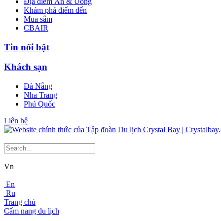
Địa điểm Ăn & Uống
Khám phá điểm đến
Mua sắm
CBAIR
Tin nổi bật
Khách sạn
Đà Nẵng
Nha Trang
Phú Quốc
Liên hệ
Vn
En
Ru
Trang chủ
Cẩm nang du lịch