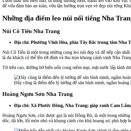
Luôn tuân thủ biển báo, đi đúng đường mòn, tránh leo vào khu vực 
để vừa đảm bảo an toàn, vừa tận hưởng trọn vẹn vẻ đẹp núi rừng Kh
Những địa điểm leo núi nổi tiếng Nha Tran
Núi Cô Tiên Nha Trang
Địa chỉ: Phường Vĩnh Hòa, phía Tây Bắc trung tâm Nha 
Núi Cô Tiên là một trong những cung leo núi đẹp và dễ tiếp cận nhất
là du khách có thể lên tới đỉnh và thu trọn khung cảnh vịnh Nha Tran
Từ trên cao, đường bờ biển uốn cong mềm mại, mặt nước lấp lánh dư
Đây cũng là điểm đến lý tưởng để săn bình minh, ngắm hoàng h
Hoàng Ngưu Sơn Nha Trang
Địa chỉ: Xã Phước Đồng, Nha Trang; giáp ranh Cam Lâm,
Hoàng Ngưu Sơn, còn được gọi là núi Đồng Bò, là một trong những c
dốc, đá lớn, lối mòn nhỏ và khung cảnh còn khá hoang sơ, phù hợp h