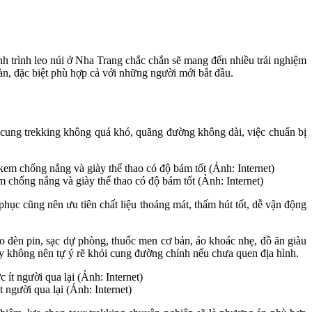
nh trình leo núi ở Nha Trang chắc chắn sẽ mang đến nhiều trải nghiệm
oàn, đặc biệt phù hợp cả với những người mới bắt đầu.
số cung trekking không quá khó, quãng đường không dài, việc chuẩn bị
 chống nắng và giày thể thao có độ bám tốt (Ảnh: Internet)
hục cũng nên ưu tiên chất liệu thoáng mát, thấm hút tốt, dễ vận động
 đèn pin, sạc dự phòng, thuốc men cơ bản, áo khoác nhẹ, đồ ăn giàu
vậy không nên tự ý rẽ khỏi cung đường chính nếu chưa quen địa hình.
người qua lại (Ảnh: Internet)