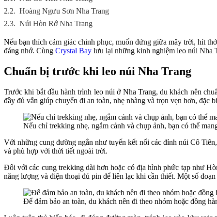
2.2.
Hoàng Ngưu Sơn Nha Trang
2.3.
Núi Hòn Rớ Nha Trang
Nếu bạn thích cảm giác chinh phục, muốn đứng giữa mây trời, hít thở
đáng nhớ. Cùng
Crystal Bay
lưu lại những kinh nghiệm leo núi Nha Tr
Chuẩn bị trước khi leo núi Nha Trang
Trước khi bắt đầu hành trình leo núi ở Nha Trang, du khách nên chuẩ
đầy đủ vẫn giúp chuyến đi an toàn, nhẹ nhàng và trọn vẹn hơn, đặc bi
Nếu chỉ trekking nhẹ, ngắm cảnh và chụp ảnh, bạn có thể mang 
Với những cung đường ngắn như tuyến kết nối các đỉnh núi Cô Tiên, h
và phù hợp với thời tiết ngoài trời.
Đối với các cung trekking dài hơn hoặc có địa hình phức tạp như H
năng lượng và điện thoại đủ pin để liên lạc khi cần thiết. Một số đ
Để đảm bảo an toàn, du khách nên đi theo nhóm hoặc đồng hành