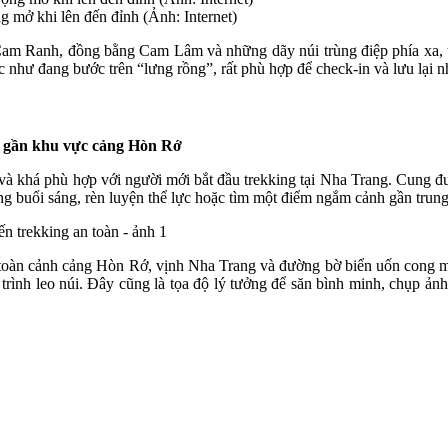
 mở khi lên đến đỉnh (Ảnh: Internet)
Cam Ranh, đồng bằng Cam Lâm và những dãy núi trùng điệp phía xa, t
c như đang bước trên “lưng rồng”, rất phù hợp để check-in và lưu lại 
, gần khu vực cảng Hòn Rớ
và khá phù hợp với người mới bắt đầu trekking tại Nha Trang. Cung đườ
g buổi sáng, rèn luyện thể lực hoặc tìm một điểm ngắm cảnh gần trung
oàn cảnh cảng Hòn Rớ, vịnh Nha Trang và đường bờ biển uốn cong mề
h trình leo núi. Đây cũng là tọa độ lý tưởng để săn bình minh, chụp ả