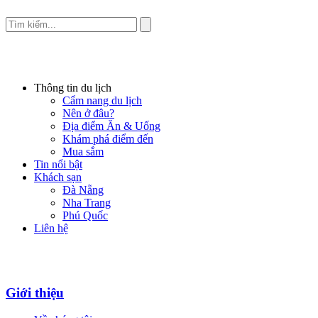
Thông tin du lịch
Cẩm nang du lịch
Nên ở đâu?
Địa điểm Ăn & Uống
Khám phá điểm đến
Mua sắm
Tin nổi bật
Khách sạn
Đà Nẵng
Nha Trang
Phú Quốc
Liên hệ
Giới thiệu