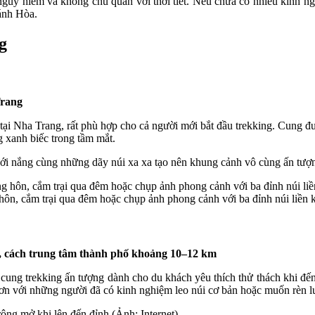
nguy hiểm và không chủ quan với thời tiết. Nếu chưa có nhiều kinh ng
ánh Hòa.
g
Trang
 tại Nha Trang, rất phù hợp cho cả người mới bắt đầu trekking. Cung 
g xanh biếc trong tầm mắt.
ới nắng cùng những dãy núi xa xa tạo nên khung cảnh vô cùng ấn tượ
ôn, cắm trại qua đêm hoặc chụp ảnh phong cảnh với ba đỉnh núi liền k
 cách trung tâm thành phố khoảng 10–12 km
ung trekking ấn tượng dành cho du khách yêu thích thử thách khi đến
ơn với những người đã có kinh nghiệm leo núi cơ bản hoặc muốn rèn lu