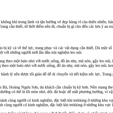
 không khí trong lành và tận hưởng vẻ đẹp hùng vĩ của thiên nhiên, hà
ang cần thiết, từ thời điểm nên đi, chuẩn bị gì cho đến các lưu ý an t
n bị kỹ cả về thể lực, trang phục và các vật dụng cần thiết. Dù một 
ệt với những người mới lần đầu trải nghiệm leo núi.
theo một balo nhỏ với nước uống, đồ ăn nhẹ, mũ nón, gậy leo núi, kem
ành lý nên được tối giản để dễ di chuyển và tiết kiệm sức lực. Trang p
òn Bà, Hoàng Ngưu Sơn, du khách cần chuẩn bị kỹ hơn. Nên mang theo
oạn đường có thể là lối mòn nhỏ, dốc đá hoặc dễ mất phương hướng, vì 
 cùng người có kinh nghiệm, đặc biệt khi trekking ở những khu vực ít 