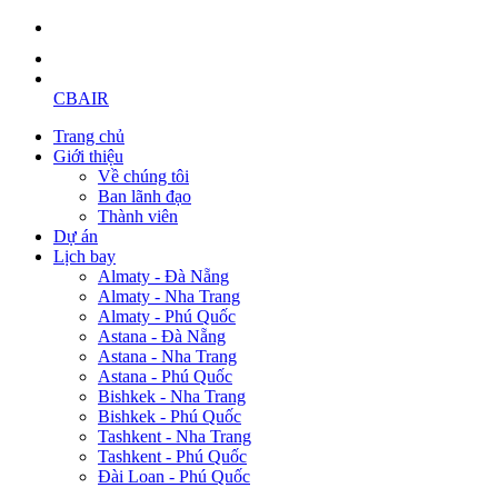
CBAIR
Trang chủ
Giới thiệu
Về chúng tôi
Ban lãnh đạo
Thành viên
Dự án
Lịch bay
Almaty - Đà Nẵng
Almaty - Nha Trang
Almaty - Phú Quốc
Astana - Đà Nẵng
Astana - Nha Trang
Astana - Phú Quốc
Bishkek - Nha Trang
Bishkek - Phú Quốc
Tashkent - Nha Trang
Tashkent - Phú Quốc
Đài Loan - Phú Quốc