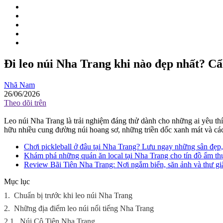
Đi leo núi Nha Trang khi nào đẹp nhất? C
Nhã Nam
26/06/2026
Theo dõi trên
Leo núi Nha Trang là trải nghiệm đáng thử dành cho những ai yêu thí
hữu nhiều cung đường núi hoang sơ, những triền dốc xanh mát và cá
Chơi pickleball ở đâu tại Nha Trang? Lưu ngay những sân đẹp, 
Khám phá những quán ăn local tại Nha Trang cho tín đồ ẩm th
Review Bãi Tiên Nha Trang: Nơi ngắm biển, săn ảnh và thư giã
Mục lục
1.
Chuẩn bị trước khi leo núi Nha Trang
2.
Những địa điểm leo núi nổi tiếng Nha Trang
2.1.
Núi Cô Tiên Nha Trang