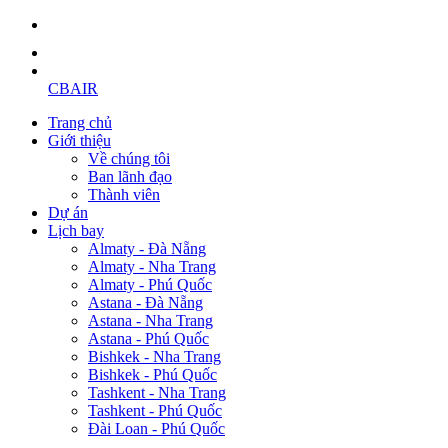
CBAIR
Trang chủ
Giới thiệu
Về chúng tôi
Ban lãnh đạo
Thành viên
Dự án
Lịch bay
Almaty - Đà Nẵng
Almaty - Nha Trang
Almaty - Phú Quốc
Astana - Đà Nẵng
Astana - Nha Trang
Astana - Phú Quốc
Bishkek - Nha Trang
Bishkek - Phú Quốc
Tashkent - Nha Trang
Tashkent - Phú Quốc
Đài Loan - Phú Quốc