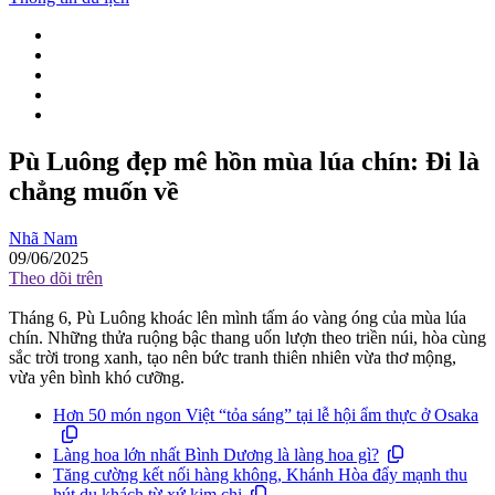
Pù Luông đẹp mê hồn mùa lúa chín: Đi là
chẳng muốn về
Nhã Nam
09/06/2025
Theo dõi trên
Tháng 6, Pù Luông khoác lên mình tấm áo vàng óng của mùa lúa
chín. Những thửa ruộng bậc thang uốn lượn theo triền núi, hòa cùng
sắc trời trong xanh, tạo nên bức tranh thiên nhiên vừa thơ mộng,
vừa yên bình khó cưỡng.
Hơn 50 món ngon Việt “tỏa sáng” tại lễ hội ẩm thực ở Osaka
Làng hoa lớn nhất Bình Dương là làng hoa gì?
Tăng cường kết nối hàng không, Khánh Hòa đẩy mạnh thu
hút du khách từ xứ kim chi