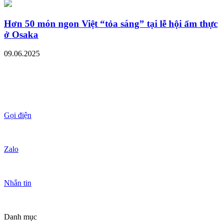
Hơn 50 món ngon Việt “tỏa sáng” tại lễ hội ẩm thực
ở Osaka
09.06.2025
Gọi điện
Zalo
Nhắn tin
Danh mục