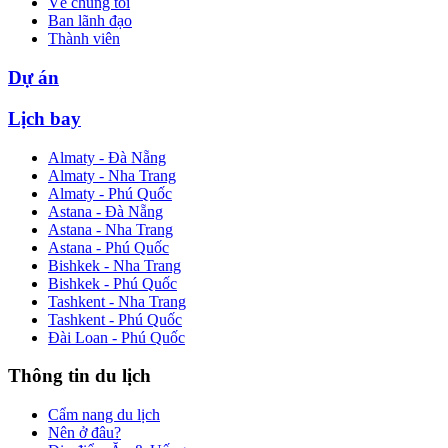
Về chúng tôi
Ban lãnh đạo
Thành viên
Dự án
Lịch bay
Almaty - Đà Nẵng
Almaty - Nha Trang
Almaty - Phú Quốc
Astana - Đà Nẵng
Astana - Nha Trang
Astana - Phú Quốc
Bishkek - Nha Trang
Bishkek - Phú Quốc
Tashkent - Nha Trang
Tashkent - Phú Quốc
Đài Loan - Phú Quốc
Thông tin du lịch
Cẩm nang du lịch
Nên ở đâu?