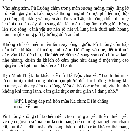
Vào sáng sớm, Pù Luông chìm trong màn sương mỏng, mây lững lờ
trôi vắt ngang núi. Lúc này, cả thung lũng như được phủ lên một lớp
lụa trắng, dịu dàng và huyền ảo. Từ sau 14h, khi nắng chiều dịu nhẹ
len lỏi qua tán cây, ánh sáng dần lên màu vàng ấm, ruộng lúa bừng
lên sức sống, cảnh vật trở nên rõ nét và lung linh dưới ánh hoàng
hôn – một khung giờ lý tưởng để "săn ảnh".
Không chỉ có thiên nhiên làm say lòng người, Pù Luông còn hấp
dẫn bởi khí hậu mát mẻ quanh năm. Dù đang vào hè, tiết trời nơi
đây vẫn khá dễ chịu, đặc biệt về đêm và sáng sớm có chút se lạnh
nhẹ nhàng, khiến du khách có cảm giác như đang ở một vùng cao
nguyên Đà Lạt thu nhỏ của xứ Thanh.
Bạn Minh Nhật, du khách đến từ Hà Nội, chia sẻ: “Tranh thủ mùa
lúa chín rộ, mình cùng nhóm bạn phượt đến Pù Luông. Không khí
mát mẻ, cảnh đẹp đến nao lòng. Vừa đi bộ dọc triền núi, vừa hít thở
không khí trong lành, cảm giác thực sự thư giãn và đáng nhớ.”
Pù Luông không chỉ là điểm đến cho những ai yêu thiên nhiên, yêu
vẻ đẹp nguyên sơ mà còn là nơi mang đến những trải nghiệm chậm
rãi, thư thái – điều mà cuộc sống thành thị bận rộn khó có thể mang