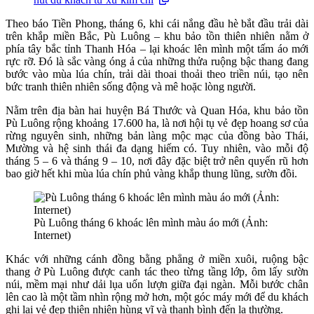
Theo báo Tiền Phong, tháng 6, khi cái nắng đầu hè bắt đầu trải dài
trên khắp miền Bắc, Pù Luông – khu bảo tồn thiên nhiên nằm ở
phía tây bắc tỉnh Thanh Hóa – lại khoác lên mình một tấm áo mới
rực rỡ. Đó là sắc vàng óng ả của những thửa ruộng bậc thang đang
bước vào mùa lúa chín, trải dài thoai thoải theo triền núi, tạo nên
bức tranh thiên nhiên sống động và mê hoặc lòng người.
Nằm trên địa bàn hai huyện Bá Thước và Quan Hóa, khu bảo tồn
Pù Luông rộng khoảng 17.600 ha, là nơi hội tụ vẻ đẹp hoang sơ của
rừng nguyên sinh, những bản làng mộc mạc của đồng bào Thái,
Mường và hệ sinh thái đa dạng hiếm có. Tuy nhiên, vào mỗi độ
tháng 5 – 6 và tháng 9 – 10, nơi đây đặc biệt trở nên quyến rũ hơn
bao giờ hết khi mùa lúa chín phủ vàng khắp thung lũng, sườn đồi.
Pù Luông tháng 6 khoác lên mình màu áo mới (Ảnh:
Internet)
Khác với những cánh đồng bằng phẳng ở miền xuôi, ruộng bậc
thang ở Pù Luông được canh tác theo từng tầng lớp, ôm lấy sườn
núi, mềm mại như dải lụa uốn lượn giữa đại ngàn. Mỗi bước chân
lên cao là một tầm nhìn rộng mở hơn, một góc máy mới để du khách
ghi lại vẻ đẹp thiên nhiên hùng vĩ và thanh bình đến lạ thường.