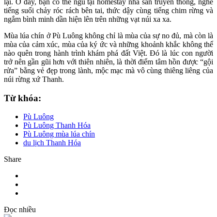
lại. Ở đây, bạn có thể ngủ tại homestay nhà sàn truyền thống, nghe
tiếng suối chảy róc rách bên tai, thức dậy cùng tiếng chim rừng và
ngắm bình minh dần hiện lên trên những vạt núi xa xa.
Mùa lúa chín ở Pù Luông không chỉ là mùa của sự no đủ, mà còn là
mùa của cảm xúc, mùa của ký ức và những khoảnh khắc không thể
nào quên trong hành trình khám phá đất Việt. Đó là lúc con người
trở nên gần gũi hơn với thiên nhiên, là thời điểm tâm hồn được “gội
rửa” bằng vẻ đẹp trong lành, mộc mạc mà vô cùng thiêng liêng của
núi rừng xứ Thanh.
Từ khóa:
Pù Luông
Pù Luông Thanh Hóa
Pù Luông mùa lúa chín
du lịch Thanh Hóa
Share
Đọc nhiều