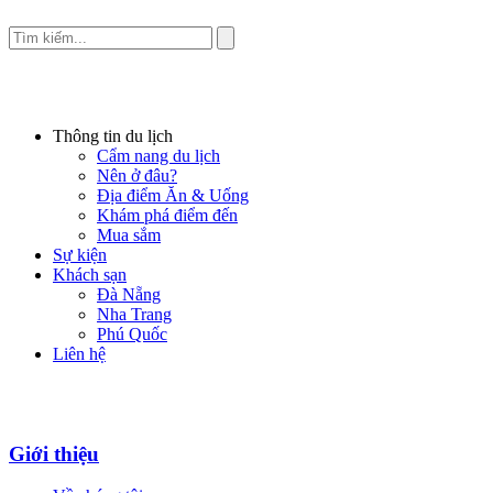
Thông tin du lịch
Cẩm nang du lịch
Nên ở đâu?
Địa điểm Ăn & Uống
Khám phá điểm đến
Mua sắm
Sự kiện
Khách sạn
Đà Nẵng
Nha Trang
Phú Quốc
Liên hệ
Giới thiệu