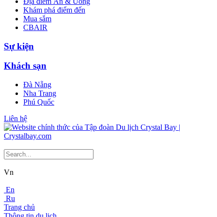
Địa điểm Ăn & Uống
Khám phá điểm đến
Mua sắm
CBAIR
Sự kiện
Khách sạn
Đà Nẵng
Nha Trang
Phú Quốc
Liên hệ
Vn
En
Ru
Trang chủ
Thông tin du lịch