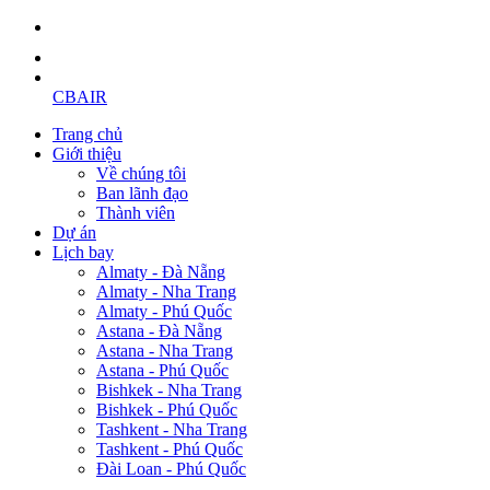
CBAIR
Trang chủ
Giới thiệu
Về chúng tôi
Ban lãnh đạo
Thành viên
Dự án
Lịch bay
Almaty - Đà Nẵng
Almaty - Nha Trang
Almaty - Phú Quốc
Astana - Đà Nẵng
Astana - Nha Trang
Astana - Phú Quốc
Bishkek - Nha Trang
Bishkek - Phú Quốc
Tashkent - Nha Trang
Tashkent - Phú Quốc
Đài Loan - Phú Quốc