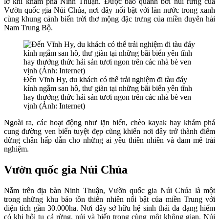
lỡ khi khám phá Ninh Thuận. Được bao quanh bởi núi rừng của
Vườn quốc gia Núi Chúa, nơi đây nổi bật với làn nước trong xanh
cùng khung cảnh biển trời thơ mộng đặc trưng của miền duyên hải
Nam Trung Bộ.
Đến Vĩnh Hy, du khách có thể trải nghiệm đi tàu đáy
kính ngắm san hô, thư giãn tại những bãi biển yên tĩnh
hay thưởng thức hải sản tươi ngon trên các nhà bè ven
vịnh (Ảnh: Internet)
Ngoài ra, các hoạt động như lặn biển, chèo kayak hay khám phá
cung đường ven biển tuyệt đẹp cũng khiến nơi đây trở thành điểm
dừng chân hấp dẫn cho những ai yêu thiên nhiên và đam mê trải
nghiệm.
Vườn quốc gia Núi Chúa
Nằm trên địa bàn Ninh Thuận, Vườn quốc gia Núi Chúa là một
trong những khu bảo tồn thiên nhiên nổi bật của miền Trung với
diện tích gần 30.000ha. Nơi đây sở hữu hệ sinh thái đa dạng hiếm
có khi hội tụ cả rừng, núi và biển trong cùng một không gian. Núi