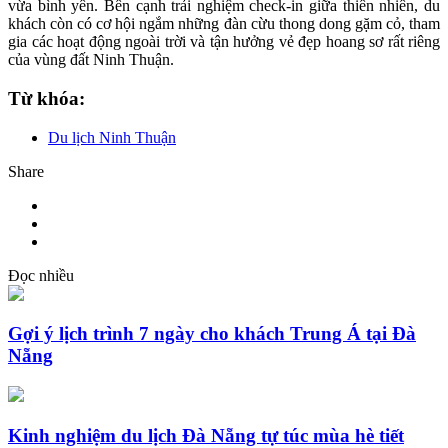
vừa bình yên. Bên cạnh trải nghiệm check-in giữa thiên nhiên, du
khách còn có cơ hội ngắm những đàn cừu thong dong gặm cỏ, tham
gia các hoạt động ngoài trời và tận hưởng vẻ đẹp hoang sơ rất riêng
của vùng đất Ninh Thuận.
Từ khóa:
Du lịch Ninh Thuận
Share
Đọc nhiều
Gợi ý lịch trình 7 ngày cho khách Trung Á tại Đà
Nẵng
Kinh nghiệm du lịch Đà Nẵng tự túc mùa hè tiết