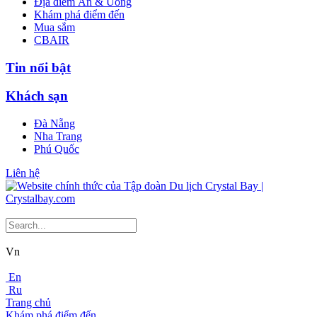
Địa điểm Ăn & Uống
Khám phá điểm đến
Mua sắm
CBAIR
Tin nổi bật
Khách sạn
Đà Nẵng
Nha Trang
Phú Quốc
Liên hệ
Vn
En
Ru
Trang chủ
Khám phá điểm đến