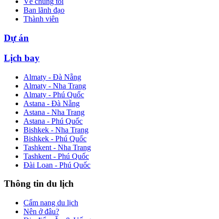
Về chúng tôi
Ban lãnh đạo
Thành viên
Dự án
Lịch bay
Almaty - Đà Nẵng
Almaty - Nha Trang
Almaty - Phú Quốc
Astana - Đà Nẵng
Astana - Nha Trang
Astana - Phú Quốc
Bishkek - Nha Trang
Bishkek - Phú Quốc
Tashkent - Nha Trang
Tashkent - Phú Quốc
Đài Loan - Phú Quốc
Thông tin du lịch
Cẩm nang du lịch
Nên ở đâu?