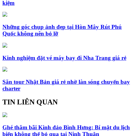
kiệm
Những góc chụp ảnh đẹp tại Hòn Mây Rút Phú
Quốc không nên bỏ lỡ
Kinh nghiệm đặt vé máy bay đi Nha Trang giá rẻ
Săn tour Nhật Bản giá rẻ nhờ làn sóng chuyến bay
charter
TIN LIÊN QUAN
Ghé thăm bãi Kinh đảo Bình Hưng: Bí mật du lịch
biển không thể bỏ qua tại Ninh Thuận