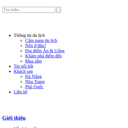
Thông tin du lịch
Cẩm nang du lịch
Nên ở đâu?
Địa điểm Ăn & Uống
Khám phá điểm đến
Mua sắm
Tin nổi bật
Khách sạn
Đà Nẵng
Nha Trang
Phú Quốc
Liên hệ
Giới thiệu