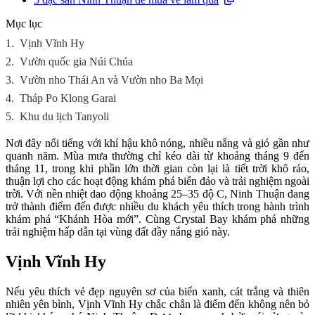
Mục lục
1.
Vịnh Vĩnh Hy
2.
Vườn quốc gia Núi Chúa
3.
Vườn nho Thái An và Vườn nho Ba Mọi
4.
Tháp Po Klong Garai
5.
Khu du lịch Tanyoli
Nơi đây nổi tiếng với khí hậu khô nóng, nhiều nắng và gió gần như
quanh năm. Mùa mưa thường chỉ kéo dài từ khoảng tháng 9 đến
tháng 11, trong khi phần lớn thời gian còn lại là tiết trời khô ráo,
thuận lợi cho các hoạt động khám phá biển đảo và trải nghiệm ngoài
trời. Với nền nhiệt dao động khoảng 25–35 độ C, Ninh Thuận đang
trở thành điểm đến được nhiều du khách yêu thích trong hành trình
khám phá “Khánh Hòa mới”. Cùng Crystal Bay khám phá những
trải nghiệm hấp dẫn tại vùng đất đầy nắng gió này.
Vịnh Vĩnh Hy
Nếu yêu thích vẻ đẹp nguyên sơ của biển xanh, cát trắng và thiên
nhiên yên bình, Vịnh Vĩnh Hy chắc chắn là điểm đến không nên bỏ