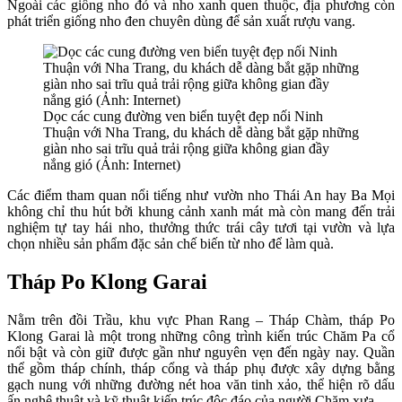
Ngoài các giống nho đỏ và nho xanh quen thuộc, địa phương còn
phát triển giống nho đen chuyên dùng để sản xuất rượu vang.
Dọc các cung đường ven biển tuyệt đẹp nối Ninh
Thuận với Nha Trang, du khách dễ dàng bắt gặp những
giàn nho sai trĩu quả trải rộng giữa không gian đầy
nắng gió (Ảnh: Internet)
Các điểm tham quan nổi tiếng như vườn nho Thái An hay Ba Mọi
không chỉ thu hút bởi khung cảnh xanh mát mà còn mang đến trải
nghiệm tự tay hái nho, thưởng thức trái cây tươi tại vườn và lựa
chọn nhiều sản phẩm đặc sản chế biến từ nho để làm quà.
Tháp Po Klong Garai
Nằm trên đồi Trầu, khu vực Phan Rang – Tháp Chàm, tháp Po
Klong Garai là một trong những công trình kiến trúc Chăm Pa cổ
nổi bật và còn giữ được gần như nguyên vẹn đến ngày nay. Quần
thể gồm tháp chính, tháp cổng và tháp phụ được xây dựng bằng
gạch nung với những đường nét hoa văn tinh xảo, thể hiện rõ dấu
ấn nghệ thuật và kỹ thuật kiến trúc độc đáo của người Chăm xưa.