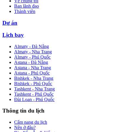
Về chúng tôi
Ban lãnh đạo
Thành viên
Dự án
Lịch bay
Almaty - Đà Nẵng
Almaty - Nha Trang
Almaty - Phú Quốc
Astana - Đà Nẵng
Astana - Nha Trang
Astana - Phú Quốc
Bishkek - Nha Trang
Bishkek - Phú Quốc
Tashkent - Nha Trang
Tashkent - Phú Quốc
Đài Loan - Phú Quốc
Thông tin du lịch
Cẩm nang du lịch
Nên ở đâu?