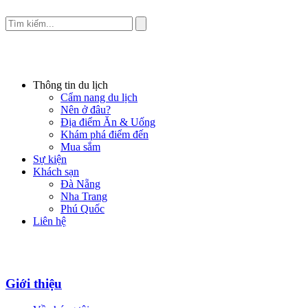
Thông tin du lịch
Cẩm nang du lịch
Nên ở đâu?
Địa điểm Ăn & Uống
Khám phá điểm đến
Mua sắm
Sự kiện
Khách sạn
Đà Nẵng
Nha Trang
Phú Quốc
Liên hệ
Giới thiệu