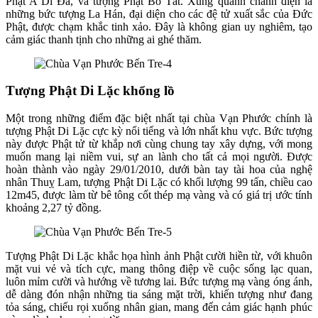
Phật A Di Đà, và tượng Phật Bồ Tát. Xung quanh chánh điện là
những bức tượng La Hán, đại diện cho các đệ tử xuất sắc của Đức
Phật, được chạm khắc tinh xảo. Đây là không gian uy nghiêm, tạo
cảm giác thanh tịnh cho những ai ghé thăm.
Tượng Phật Di Lặc khổng lồ
Một trong những điểm đặc biệt nhất tại chùa Vạn Phước chính là
tượng Phật Di Lặc cực kỳ nổi tiếng và lớn nhất khu vực. Bức tượng
này được Phật tử từ khắp nơi cùng chung tay xây dựng, với mong
muốn mang lại niềm vui, sự an lành cho tất cả mọi người. Được
hoàn thành vào ngày 29/01/2010, dưới bàn tay tài hoa của nghệ
nhân Thuỵ Lam, tượng Phật Di Lặc có khối lượng 99 tấn, chiều cao
12m45, được làm từ bê tông cốt thép mạ vàng và có giá trị ước tính
khoảng 2,27 tỷ đồng.
Tượng Phật Di Lặc khắc họa hình ảnh Phật cười hiền từ, với khuôn
mặt vui vẻ và tích cực, mang thông điệp về cuộc sống lạc quan,
luôn mỉm cười và hướng về tương lai. Bức tượng mạ vàng óng ánh,
dễ dàng đón nhận những tia sáng mặt trời, khiến tượng như đang
tỏa sáng, chiếu rọi xuống nhân gian, mang đến cảm giác hạnh phúc