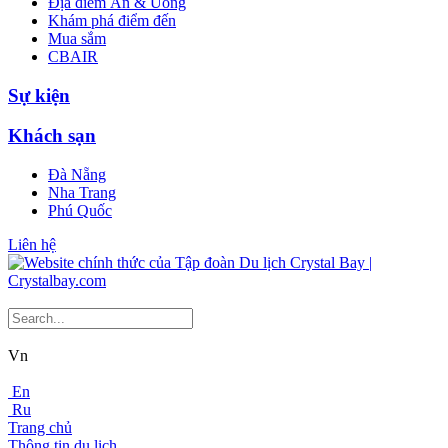
Địa điểm Ăn & Uống
Khám phá điểm đến
Mua sắm
CBAIR
Sự kiện
Khách sạn
Đà Nẵng
Nha Trang
Phú Quốc
Liên hệ
Vn
En
Ru
Trang chủ
Thông tin du lịch