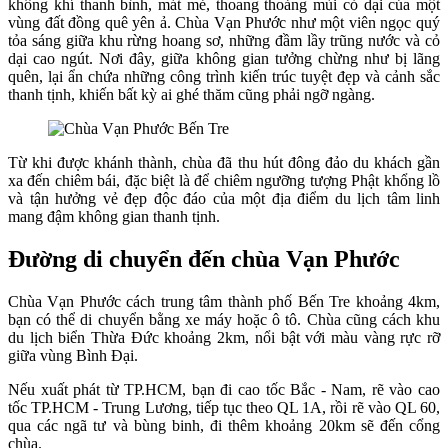
không khí thanh bình, mát mẻ, thoang thoảng mùi cỏ dại của một
vùng đất đồng quê yên ả. Chùa Vạn Phước như một viên ngọc quý
tỏa sáng giữa khu rừng hoang sơ, những đầm lầy trũng nước và cỏ
dại cao ngút. Nơi đây, giữa không gian tưởng chừng như bị lãng
quên, lại ẩn chứa những công trình kiến trúc tuyệt đẹp và cảnh sắc
thanh tịnh, khiến bất kỳ ai ghé thăm cũng phải ngỡ ngàng.
Từ khi được khánh thành, chùa đã thu hút đông đảo du khách gần
xa đến chiêm bái, đặc biệt là để chiêm ngưỡng tượng Phật khổng lồ
và tận hưởng vẻ đẹp độc đáo của một địa điểm du lịch tâm linh
mang đậm không gian thanh tịnh.
Đường di chuyển đến chùa Vạn Phước
Chùa Vạn Phước cách trung tâm thành phố Bến Tre khoảng 4km,
bạn có thể di chuyển bằng xe máy hoặc ô tô. Chùa cũng cách khu
du lịch biển Thừa Đức khoảng 2km, nổi bật với màu vàng rực rỡ
giữa vùng Bình Đại.
Nếu xuất phát từ TP.HCM, bạn đi cao tốc Bắc - Nam, rẽ vào cao
tốc TP.HCM - Trung Lương, tiếp tục theo QL 1A, rồi rẽ vào QL 60,
qua các ngã tư và bùng binh, đi thêm khoảng 20km sẽ đến cổng
chùa.