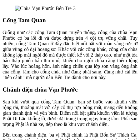
Cổng Tam Quan
Giống như các cổng Tam Quan truyền thống, cổng của chùa Vạn
Phước có ba lối đi và được dựng trên 4 cột trụ vững chãi. Tuy
nhiên, cổng Tam Quan ở đây đặc biệt nổi bật với màu vàng rực rỡ
giữa vùng cỏ dại hoang sơ. Khác với các cổng khác, cổng của chùa
không lợp mái ngói đỏ mà được thiết kế với 2 tháp cao, như một tòa
bảo tháp phiên bản thu nhỏ, khiến cho ngôi chùa càng thêm lộng
lẫy. Vào lúc hoàng hôn, ánh nắng chiếu qua lớp sơn vàng óng ánh
của cổng, làm cho cổng chùa như đang phát sáng, đúng như cái tên
"tiên cảnh" mà người dân Bến Tre dành cho nơi này.
Chánh điện chùa Vạn Phước
Sau khi vượt qua cổng Tam Quan, bạn sẽ bước vào khuôn viên
rộng rãi, thoáng mát với cây cổ thụ rợp bóng mát, mang đến không
gian thanh tịnh và yên bình. Điểm nổi bật giữa khuôn viên là tượng
Phật Di Lặc khổng lồ, được đặt trang trọng ngay trung tâm. Phía sau
tượng Phật là nhà xe, tiếp theo là khu vực chánh điện.
Bên trong chánh điện, ba vị Phật chính là Phật Bổn Sư Thích Ca,