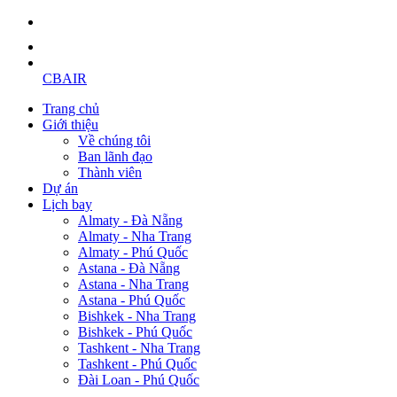
CBAIR
Trang chủ
Giới thiệu
Về chúng tôi
Ban lãnh đạo
Thành viên
Dự án
Lịch bay
Almaty - Đà Nẵng
Almaty - Nha Trang
Almaty - Phú Quốc
Astana - Đà Nẵng
Astana - Nha Trang
Astana - Phú Quốc
Bishkek - Nha Trang
Bishkek - Phú Quốc
Tashkent - Nha Trang
Tashkent - Phú Quốc
Đài Loan - Phú Quốc