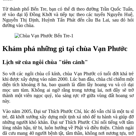
Từ thành phố Bến Tre, bạn có thể đi theo đường Trần Quốc Tuấn,
rẽ vào đại lộ Đồng Khởi và tiếp tục theo các tuyến Nguyễn Huệ,
Nguyễn Thị Định, Huỳnh Tấn Phát đến cầu Ba Lai, sau đó hỏi
đường vào chùa.
Khám phá những gì tại chùa Vạn Phước
Lịch sử của ngôi chùa "tiên cảnh"
So với các ngôi chùa cổ kính, chùa Vạn Phước có tuổi đời khá trẻ
khi được xây dựng vào năm 2000. Lúc ban đầu, chùa chỉ chiếm một
diện tích khoảng 8 ha, bao quanh là đầm lầy hoang vu và cỏ dại
mọc um tùm. Không ai ngờ rằng trong tương lai, nơi đây sẽ trở
thành một viên ngọc quý, tỏa sáng rực rỡ giữa vùng đất hoang sơ
này.
Vào năm 2005, Đại sư Thích Phước Chỉ, lúc đó vẫn chỉ là một tu sĩ
trẻ, đã khởi xướng xây dựng một tịnh xá nhỏ để tu hành và giúp đỡ
những người khó khăn. Đại sư Thích Phước Chỉ nổi tiếng với tấm
lòng nhân hậu, từ bi, luôn hướng về Phật và điều thiện. Chính ngài
đã cưu mang 40 người bệnh tật, tâm thần, không nơi nương tựa, trở