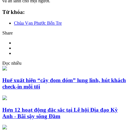
và an lành cho mọi người.
Từ khóa:
Chùa Vạn Phước Bến Tre
Share
Đọc nhiều
Huế xuất hiện “cây đom đóm” lung linh, hút khách
check-in mỗi tối
Hơn 12 hoạt động đặc sắc tại Lễ hội Địa đạo Kỳ
Anh - Bãi sậy sông Đầm