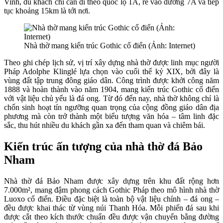
Vinh, du khách chỉ cần đi theo quốc lộ 1A, rẽ vào đường 7A và tiếp
tục khoảng 15km là tới nơi.
Nhà thờ mang kiến trúc Gothic cổ điển (Ảnh: Internet)
Theo ghi chép lịch sử, vị trí xây dựng nhà thờ được linh mục người
Pháp Adolphe Klinglé lựa chọn vào cuối thế kỷ XIX, bởi đây là
vùng đất tập trung đông giáo dân. Công trình được khởi công năm
1888 và hoàn thành vào năm 1904, mang kiến trúc Gothic cổ điển
với vật liệu chủ yếu là đá ong. Từ đó đến nay, nhà thờ không chỉ là
chốn sinh hoạt tín ngưỡng quan trọng của cộng đồng giáo dân địa
phương mà còn trở thành một biểu tượng văn hóa – tâm linh đặc
sắc, thu hút nhiều du khách gần xa đến tham quan và chiêm bái.
Kiến trúc ấn tượng của nhà thờ đá Bảo
Nham
Nhà thờ đá Bảo Nham được xây dựng trên khu đất rộng hơn
7.000m², mang đậm phong cách Gothic Pháp theo mô hình nhà thờ
Luoxo cổ điển. Điều đặc biệt là toàn bộ vật liệu chính – đá ong –
đều được khai thác từ vùng núi Thanh Hóa. Mỗi phiến đá sau khi
được cắt theo kích thước chuẩn đều được vận chuyển bằng đường