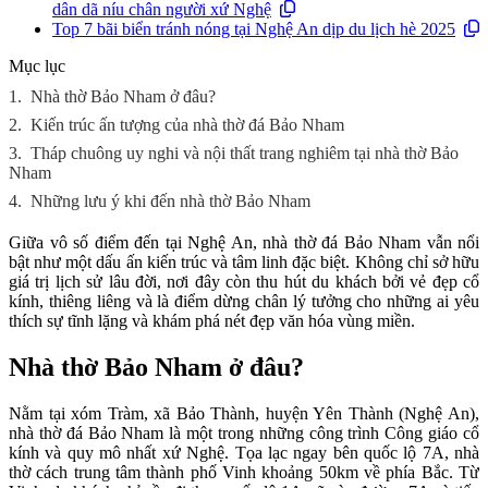
dân dã níu chân người xứ Nghệ
Top 7 bãi biển tránh nóng tại Nghệ An dịp du lịch hè 2025
Mục lục
1.
Nhà thờ Bảo Nham ở đâu?
2.
Kiến trúc ấn tượng của nhà thờ đá Bảo Nham
3.
Tháp chuông uy nghi và nội thất trang nghiêm tại nhà thờ Bảo
Nham
4.
Những lưu ý khi đến nhà thờ Bảo Nham
Giữa vô số điểm đến tại Nghệ An, nhà thờ đá Bảo Nham vẫn nổi
bật như một dấu ấn kiến trúc và tâm linh đặc biệt. Không chỉ sở hữu
giá trị lịch sử lâu đời, nơi đây còn thu hút du khách bởi vẻ đẹp cổ
kính, thiêng liêng và là điểm dừng chân lý tưởng cho những ai yêu
thích sự tĩnh lặng và khám phá nét đẹp văn hóa vùng miền.
Nhà thờ Bảo Nham ở đâu?
Nằm tại xóm Tràm, xã Bảo Thành, huyện Yên Thành (Nghệ An),
nhà thờ đá Bảo Nham là một trong những công trình Công giáo cổ
kính và quy mô nhất xứ Nghệ. Tọa lạc ngay bên quốc lộ 7A, nhà
thờ cách trung tâm thành phố Vinh khoảng 50km về phía Bắc. Từ