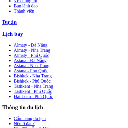
Về chúng tôi
Ban lãnh đạo
Thành viên
Dự án
Lịch bay
Almaty - Đà Nẵng
Almaty - Nha Trang
Almaty - Phú Quốc
Astana - Đà Nẵng
Astana - Nha Trang
Astana - Phú Quốc
Bishkek - Nha Trang
Bishkek - Phú Quốc
Tashkent - Nha Trang
Tashkent - Phú Quốc
Đài Loan - Phú Quốc
Thông tin du lịch
Cẩm nang du lịch
Nên ở đâu?