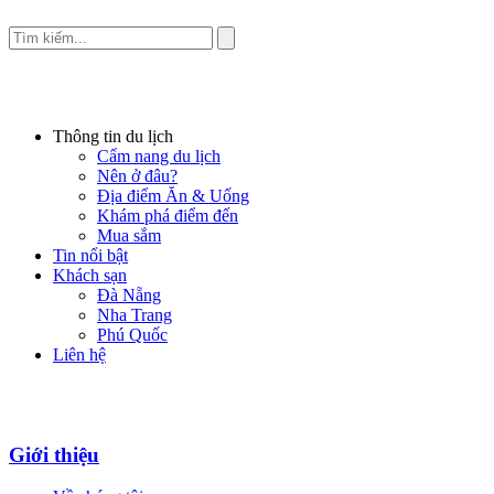
Thông tin du lịch
Cẩm nang du lịch
Nên ở đâu?
Địa điểm Ăn & Uống
Khám phá điểm đến
Mua sắm
Tin nổi bật
Khách sạn
Đà Nẵng
Nha Trang
Phú Quốc
Liên hệ
Giới thiệu