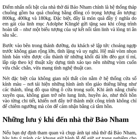
Điểm nhấn nổi bật của nhà thờ đá Bảo Nham chính là hệ thống tháp
chuông gồm ba quả chuông bằng đồng có trọng lượng ấn tượng:
800kg, 400kg và 180kg. Đặc biệt, đây là món quà đầy ý nghĩa do
em gái của linh mục Adolphe Klinglé gửi tặng sau khi công trình
hoàn tất – như một biểu tượng của sự kết nối tâm linh và lòng tri ân
sâu sắc.
Bước vào bên trong thánh đường, du khách sẽ lập tức choáng ngợp
trước không gian rộng lớn, tĩnh lặng và uy nghi. Hệ mái vòm nhọn
hình bán viên được cấu thành từ những khối đá lớn đẽo gọt tỉ mỉ,
lắp ráp theo kỹ thuật xây dựng tinh xảo tạo nên những vòm cuốn
vừa chắc chắn, vừa mang tính nghệ thuật cao.
Nét đặc biệt của không gian nội thất còn nằm ở hệ thống cửa sổ
kính màu – nơi tái hiện những hình ảnh tôn giáo thiêng liêng như
các thánh, tông đồ qua từng ô cửa trong suốt. Khi ánh nắng chiếu
xuyên qua, không gian trở nên lung linh, huyền ảo, như thổi hồn
vào từng chi tiết, khiến nơi đây trở thành một công trình không chỉ
để chiêm ngưỡng mà còn để cảm nhận bằng cả tâm hồn.
Những lưu ý khi đến nhà thờ Bảo Nham
Nếu bạn dự định tham quan và chụp ảnh tại nhà thờ đá Bảo Nham,
hãy lưu ý tránh các khung giờ hành lễ để giữ sự trang nghiêm cho