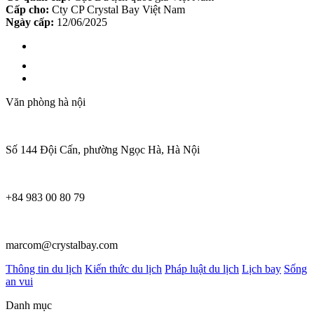
Cấp cho:
Cty CP Crystal Bay Việt Nam
Ngày cấp:
12/06/2025
Văn phòng hà nội
Số 144 Đội Cấn, phường Ngọc Hà, Hà Nội
+84 983 00 80 79
marcom@crystalbay.com
Thông tin du lịch
Kiến thức du lịch
Pháp luật du lịch
Lịch bay
Sống
an vui
Danh mục