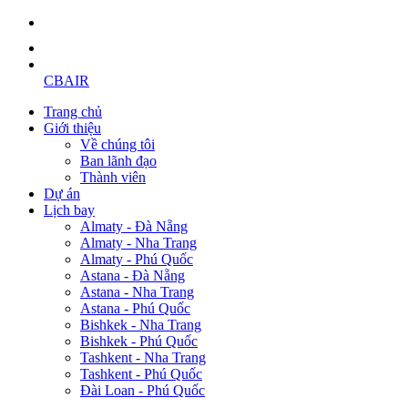
CBAIR
Trang chủ
Giới thiệu
Về chúng tôi
Ban lãnh đạo
Thành viên
Dự án
Lịch bay
Almaty - Đà Nẵng
Almaty - Nha Trang
Almaty - Phú Quốc
Astana - Đà Nẵng
Astana - Nha Trang
Astana - Phú Quốc
Bishkek - Nha Trang
Bishkek - Phú Quốc
Tashkent - Nha Trang
Tashkent - Phú Quốc
Đài Loan - Phú Quốc