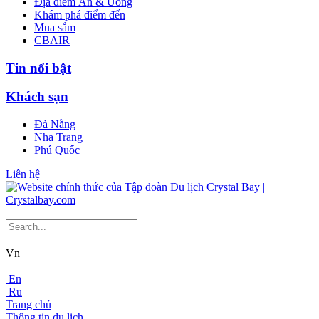
Địa điểm Ăn & Uống
Khám phá điểm đến
Mua sắm
CBAIR
Tin nổi bật
Khách sạn
Đà Nẵng
Nha Trang
Phú Quốc
Liên hệ
Vn
En
Ru
Trang chủ
Thông tin du lịch