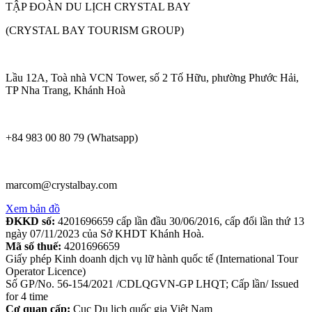
TẬP ĐOÀN DU LỊCH CRYSTAL BAY
(CRYSTAL BAY TOURISM GROUP)
Lầu 12A, Toà nhà VCN Tower, số 2 Tố Hữu, phường Phước Hải,
TP Nha Trang, Khánh Hoà
+84 983 00 80 79 (Whatsapp)
marcom@crystalbay.com
Xem bản đồ
ĐKKD số:
4201696659 cấp lần đầu 30/06/2016, cấp đổi lần thứ 13
ngày 07/11/2023 của Sở KHDT Khánh Hoà.
Mã số thuế:
4201696659
Giấy phép Kinh doanh dịch vụ lữ hành quốc tế (International Tour
Operator Licence)
Số GP/No. 56-154/2021 /CDLQGVN-GP LHQT; Cấp lần/ Issued
for 4 time
Cơ quan cấp:
Cục Du lịch quốc gia Việt Nam