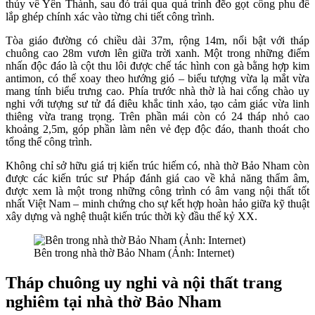
thủy về Yên Thành, sau đó trải qua quá trình đẽo gọt công phu để
lắp ghép chính xác vào từng chi tiết công trình.
Tòa giáo đường có chiều dài 37m, rộng 14m, nổi bật với tháp
chuông cao 28m vươn lên giữa trời xanh. Một trong những điểm
nhấn độc đáo là cột thu lôi được chế tác hình con gà bằng hợp kim
antimon, có thể xoay theo hướng gió – biểu tượng vừa lạ mắt vừa
mang tính biểu trưng cao. Phía trước nhà thờ là hai cổng chào uy
nghi với tượng sư tử đá điêu khắc tinh xảo, tạo cảm giác vừa linh
thiêng vừa trang trọng. Trên phần mái còn có 24 tháp nhỏ cao
khoảng 2,5m, góp phần làm nên vẻ đẹp độc đáo, thanh thoát cho
tổng thể công trình.
Không chỉ sở hữu giá trị kiến trúc hiếm có, nhà thờ Bảo Nham còn
được các kiến trúc sư Pháp đánh giá cao về khả năng thẩm âm,
được xem là một trong những công trình có âm vang nội thất tốt
nhất Việt Nam – minh chứng cho sự kết hợp hoàn hảo giữa kỹ thuật
xây dựng và nghệ thuật kiến trúc thời kỳ đầu thế kỷ XX.
Bên trong nhà thờ Bảo Nham (Ảnh: Internet)
Tháp chuông uy nghi và nội thất trang
nghiêm tại nhà thờ Bảo Nham