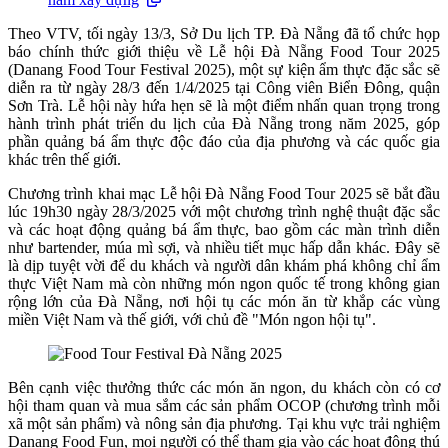
Theo VTV, tối ngày 13/3, Sở Du lịch TP. Đà Nẵng đã tổ chức họp
báo chính thức giới thiệu về Lễ hội Đà Nẵng Food Tour 2025
(Danang Food Tour Festival 2025), một sự kiện ẩm thực đặc sắc sẽ
diễn ra từ ngày 28/3 đến 1/4/2025 tại Công viên Biển Đông, quận
Sơn Trà. Lễ hội này hứa hẹn sẽ là một điểm nhấn quan trọng trong
hành trình phát triển du lịch của Đà Nẵng trong năm 2025, góp
phần quảng bá ẩm thực độc đáo của địa phương và các quốc gia
khác trên thế giới.
Chương trình khai mạc Lễ hội Đà Nẵng Food Tour 2025 sẽ bắt đầu
lúc 19h30 ngày 28/3/2025 với một chương trình nghệ thuật đặc sắc
và các hoạt động quảng bá ẩm thực, bao gồm các màn trình diễn
như bartender, múa mì sợi, và nhiều tiết mục hấp dẫn khác. Đây sẽ
là dịp tuyệt vời để du khách và người dân khám phá không chỉ ẩm
thực Việt Nam mà còn những món ngon quốc tế trong không gian
rộng lớn của Đà Nẵng, nơi hội tụ các món ăn từ khắp các vùng
miền Việt Nam và thế giới, với chủ đề "Món ngon hội tụ".
Bên cạnh việc thưởng thức các món ăn ngon, du khách còn có cơ
hội tham quan và mua sắm các sản phẩm OCOP (chương trình mỗi
xã một sản phẩm) và nông sản địa phương. Tại khu vực trải nghiệm
Danang Food Fun, mọi người có thể tham gia vào các hoạt động thú