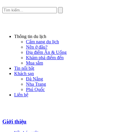
Thông tin du lịch
Cẩm nang du lịch
Nên ở đâu?
Địa điểm Ăn & Uống
Khám phá điểm đến
Mua sắm
Tin nổi bật
Khách sạn
Đà Nẵng
Nha Trang
Phú Quốc
Liên hệ
Giới thiệu