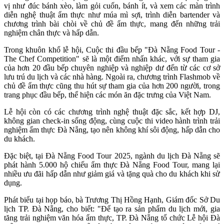
vị như đúc bánh xèo, làm gỏi cuốn, bánh ít, và xem các màn trình
diễn nghệ thuật ẩm thực như múa mì sợi, trình diễn bartender và
chương trình bài chòi về chủ đề ẩm thực, mang đến những trải
nghiệm chân thực và hấp dẫn.
Trong khuôn khổ lễ hội, Cuộc thi đầu bếp "Đà Nẵng Food Tour -
The Chef Competition" sẽ là một điểm nhấn khác, với sự tham gia
của hơn 20 đầu bếp chuyên nghiệp và nghiệp dư đến từ các cơ sở
lưu trú du lịch và các nhà hàng. Ngoài ra, chương trình Flashmob về
chủ đề ẩm thực cũng thu hút sự tham gia của hơn 200 người, trong
trang phục đầu bếp, thể hiện các món ăn đặc trưng của Việt Nam.
Lễ hội còn có các chương trình nghệ thuật đặc sắc, kết hợp DJ,
không gian check-in sống động, cùng cuộc thi video hành trình trải
nghiệm ẩm thực Đà Nẵng, tạo nên không khí sôi động, hấp dẫn cho
du khách.
Đặc biệt, tại Đà Nẵng Food Tour 2025, ngành du lịch Đà Nẵng sẽ
phát hành 5.000 hộ chiếu ẩm thực Đà Nẵng Food Tour, mang lại
nhiều ưu đãi hấp dẫn như giảm giá và tặng quà cho du khách khi sử
dụng.
Phát biểu tại họp báo, bà Trương Thị Hồng Hạnh, Giám đốc Sở Du
lịch TP. Đà Nẵng, cho biết: "Để tạo ra sản phẩm du lịch mới, gia
tăng trải nghiệm văn hóa ẩm thực, TP. Đà Nẵng tổ chức Lễ hội Đà