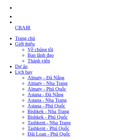
CBAIR
Trang chủ
Giới thiệu
Về chúng tôi
Ban lãnh đạo
Thành viên
Dự án
Lịch bay
Almaty - Đà Nẵng
Almaty - Nha Trang
Almaty - Phú Quốc
Astana - Đà Nẵng
Astana - Nha Trang
Astana - Phú Quốc
Bishkek - Nha Trang
Bishkek - Phú Quốc
Tashkent - Nha Trang
Tashkent - Phú Quốc
Đài Loan - Phú Quốc