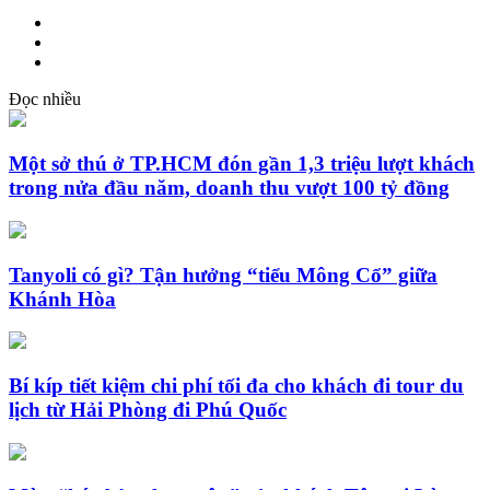
Đọc nhiều
Một sở thú ở TP.HCM đón gần 1,3 triệu lượt khách
trong nửa đầu năm, doanh thu vượt 100 tỷ đồng
Tanyoli có gì? Tận hưởng “tiểu Mông Cổ” giữa
Khánh Hòa
Bí kíp tiết kiệm chi phí tối đa cho khách đi tour du
lịch từ Hải Phòng đi Phú Quốc