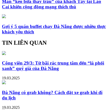
Màn “kéo bừa thay trâu” của khách Tây tại Lào
Cai khiến cộng đồng mạng thích thú
Gợi ý 5 quán buffet chay Đà Nẵng được nhiều thực
khách yêu thích
TIN LIÊN QUAN
Công viên 29/3: Từ bãi rác trung tâm đến “lá phổi
xanh” quý giá của Đà Nẵng
19.03.2025
Đà Nẵng có grab không? Cách đặt xe grab khi đi
du lịch
19.03.2025