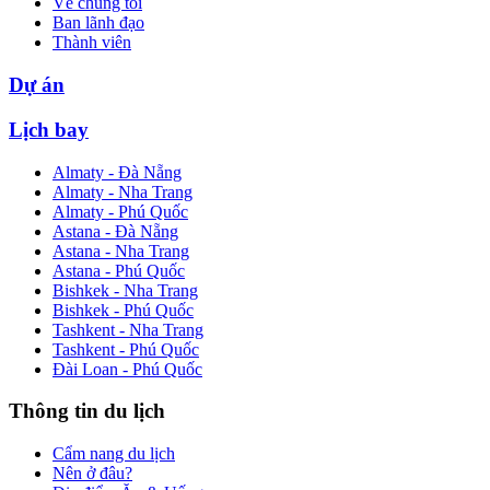
Về chúng tôi
Ban lãnh đạo
Thành viên
Dự án
Lịch bay
Almaty - Đà Nẵng
Almaty - Nha Trang
Almaty - Phú Quốc
Astana - Đà Nẵng
Astana - Nha Trang
Astana - Phú Quốc
Bishkek - Nha Trang
Bishkek - Phú Quốc
Tashkent - Nha Trang
Tashkent - Phú Quốc
Đài Loan - Phú Quốc
Thông tin du lịch
Cẩm nang du lịch
Nên ở đâu?