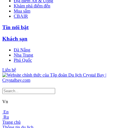
Địa điểm Ăn & Uống
Khám phá điểm đến
Mua sắm
CBAIR
Tin nổi bật
Khách sạn
Đà Nẵng
Nha Trang
Phú Quốc
Liên hệ
Vn
En
Ru
Trang chủ
Thông tin du lịch