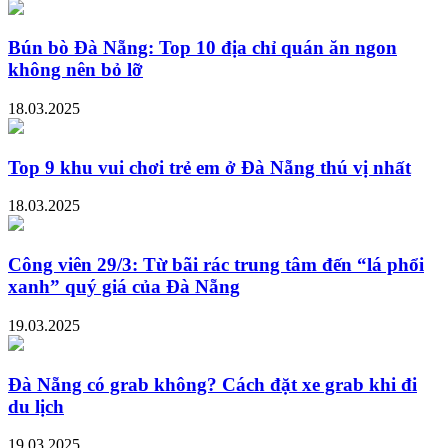
Bún bò Đà Nẵng: Top 10 địa chỉ quán ăn ngon
không nên bỏ lỡ
18.03.2025
Top 9 khu vui chơi trẻ em ở Đà Nẵng thú vị nhất
18.03.2025
Công viên 29/3: Từ bãi rác trung tâm đến “lá phổi
xanh” quý giá của Đà Nẵng
19.03.2025
Đà Nẵng có grab không? Cách đặt xe grab khi đi
du lịch
19.03.2025