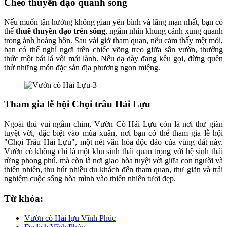
Chèo thuyền dạo quanh sông
Nếu muốn tận hưởng không gian yên bình và lãng mạn nhất, bạn có
thể
thuê thuyền dạo trên sông
, ngắm nhìn khung cảnh xung quanh
trong ánh hoàng hôn. Sau vài giờ tham quan, nếu cảm thấy mệt mỏi,
bạn có thể nghỉ ngơi trên chiếc võng treo giữa sân vườn, thưởng
thức một bát lá vối mát lành. Nếu dạ dày đang kêu gọi, đừng quên
thử những món đặc sản địa phương ngon miệng.
Tham gia lễ hội Chọi trâu Hải Lựu
Ngoài thú vui ngắm chim, Vườn Cò Hải Lựu còn là nơi thư giãn
tuyệt vời, đặc biệt vào mùa xuân, nơi bạn có thể tham gia lễ hội
"Chọi Trâu Hải Lựu", một nét văn hóa độc đáo của vùng đất này.
Vườn cò không chỉ là một khu sinh thái quan trọng với hệ sinh thái
rừng phong phú, mà còn là nơi giao hòa tuyệt vời giữa con người và
thiên nhiên, thu hút nhiều du khách đến tham quan, thư giãn và trải
nghiệm cuộc sống hòa mình vào thiên nhiên tươi đẹp.
Từ khóa:
Vườn cò Hải lựu Vĩnh Phúc