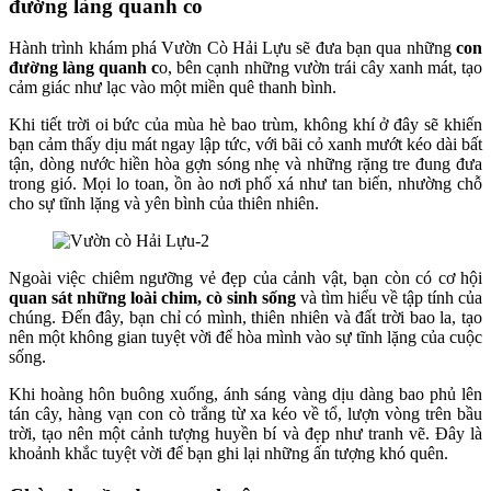
đường làng quanh co
Hành trình khám phá Vườn Cò Hải Lựu sẽ đưa bạn qua những
con
đường làng quanh c
o, bên cạnh những vườn trái cây xanh mát, tạo
cảm giác như lạc vào một miền quê thanh bình.
Khi tiết trời oi bức của mùa hè bao trùm, không khí ở đây sẽ khiến
bạn cảm thấy dịu mát ngay lập tức, với bãi cỏ xanh mướt kéo dài bất
tận, dòng nước hiền hòa gợn sóng nhẹ và những rặng tre đung đưa
trong gió. Mọi lo toan, ồn ào nơi phố xá như tan biến, nhường chỗ
cho sự tĩnh lặng và yên bình của thiên nhiên.
Ngoài việc chiêm ngưỡng vẻ đẹp của cảnh vật, bạn còn có cơ hội
quan sát những loài chim, cò sinh sống
và tìm hiểu về tập tính của
chúng. Đến đây, bạn chỉ có mình, thiên nhiên và đất trời bao la, tạo
nên một không gian tuyệt vời để hòa mình vào sự tĩnh lặng của cuộc
sống.
Khi hoàng hôn buông xuống, ánh sáng vàng dịu dàng bao phủ lên
tán cây, hàng vạn con cò trắng từ xa kéo về tổ, lượn vòng trên bầu
trời, tạo nên một cảnh tượng huyền bí và đẹp như tranh vẽ. Đây là
khoảnh khắc tuyệt vời để bạn ghi lại những ấn tượng khó quên.