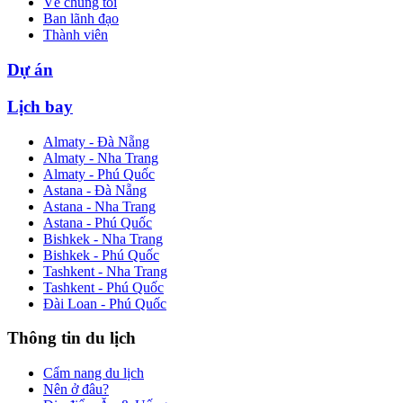
Về chúng tôi
Ban lãnh đạo
Thành viên
Dự án
Lịch bay
Almaty - Đà Nẵng
Almaty - Nha Trang
Almaty - Phú Quốc
Astana - Đà Nẵng
Astana - Nha Trang
Astana - Phú Quốc
Bishkek - Nha Trang
Bishkek - Phú Quốc
Tashkent - Nha Trang
Tashkent - Phú Quốc
Đài Loan - Phú Quốc
Thông tin du lịch
Cẩm nang du lịch
Nên ở đâu?