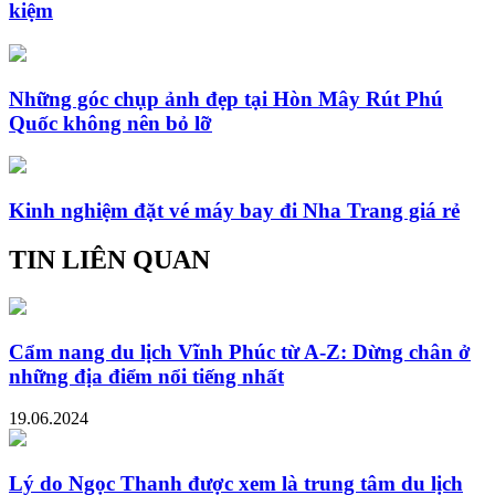
kiệm
Những góc chụp ảnh đẹp tại Hòn Mây Rút Phú
Quốc không nên bỏ lỡ
Kinh nghiệm đặt vé máy bay đi Nha Trang giá rẻ
TIN LIÊN QUAN
Cẩm nang du lịch Vĩnh Phúc từ A-Z: Dừng chân ở
những địa điểm nổi tiếng nhất
19.06.2024
Lý do Ngọc Thanh được xem là trung tâm du lịch