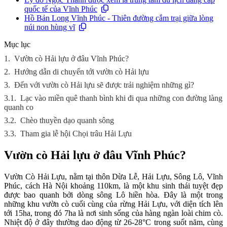
quốc tế của Vĩnh Phúc
Hồ Bản Long Vĩnh Phúc - Thiên đường cắm trại giữa lòng
núi non hùng vĩ
Mục lục
1.
Vườn cò Hải lựu ở đâu Vĩnh Phúc?
2.
Hướng dẫn di chuyển tới vườn cò Hải lựu
3.
Đến với vườn cò Hải lựu sẽ được trải nghiệm những gì?
3.1.
Lạc vào miền quê thanh bình khi đi qua những con đường làng
quanh co
3.2.
Chèo thuyền dạo quanh sông
3.3.
Tham gia lễ hội Chọi trâu Hải Lựu
Vườn cò Hải lựu ở đâu Vĩnh Phúc?
Vườn Cò Hải Lựu, nằm tại thôn Dừa Lễ, Hải Lựu, Sông Lô, Vĩnh
Phúc, cách Hà Nội khoảng 110km, là một khu sinh thái tuyệt đẹp
được bao quanh bởi dòng sông Lô hiền hòa. Đây là một trong
những khu vườn cò cuối cùng của rừng Hải Lựu, với diện tích lên
tới 15ha, trong đó 7ha là nơi sinh sống của hàng ngàn loài chim cò.
Nhiệt độ ở đây thường dao động từ 26-28°C trong suốt năm, cùng