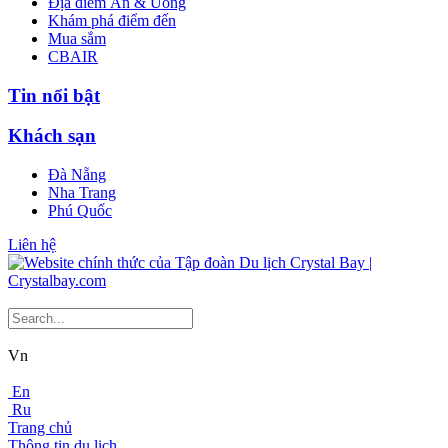
Địa điểm Ăn & Uống
Khám phá điểm đến
Mua sắm
CBAIR
Tin nổi bật
Khách sạn
Đà Nẵng
Nha Trang
Phú Quốc
Liên hệ
Vn
En
Ru
Trang chủ
Thông tin du lịch