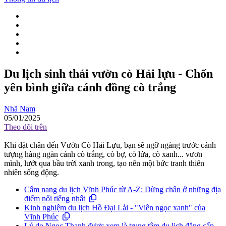
Du lịch sinh thái vườn cò Hải lựu - Chốn
yên bình giữa cánh đồng cò trắng
Nhã Nam
05/01/2025
Theo dõi trên
Khi đặt chân đến Vườn Cò Hải Lựu, bạn sẽ ngỡ ngàng trước cảnh
tượng hàng ngàn cánh cò trắng, cò bợ, cò lửa, cò xanh... vươn
mình, lướt qua bầu trời xanh trong, tạo nên một bức tranh thiên
nhiên sống động.
Cẩm nang du lịch Vĩnh Phúc từ A-Z: Dừng chân ở những địa
điểm nổi tiếng nhất
Kinh nghiệm du lịch Hồ Đại Lải - "Viên ngọc xanh" của
Vĩnh Phúc
Lý do Ngọc Thanh được xem là trung tâm du lịch đẳng cấp