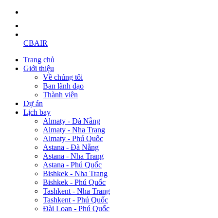
CBAIR
Trang chủ
Giới thiệu
Về chúng tôi
Ban lãnh đạo
Thành viên
Dự án
Lịch bay
Almaty - Đà Nẵng
Almaty - Nha Trang
Almaty - Phú Quốc
Astana - Đà Nẵng
Astana - Nha Trang
Astana - Phú Quốc
Bishkek - Nha Trang
Bishkek - Phú Quốc
Tashkent - Nha Trang
Tashkent - Phú Quốc
Đài Loan - Phú Quốc