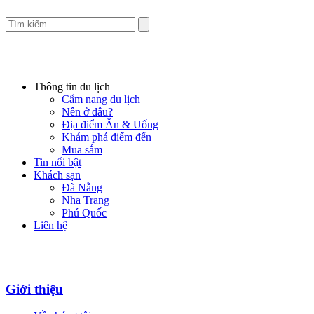
Thông tin du lịch
Cẩm nang du lịch
Nên ở đâu?
Địa điểm Ăn & Uống
Khám phá điểm đến
Mua sắm
Tin nổi bật
Khách sạn
Đà Nẵng
Nha Trang
Phú Quốc
Liên hệ
Giới thiệu