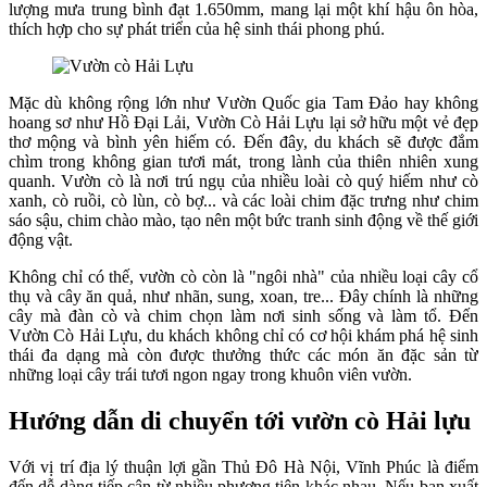
lượng mưa trung bình đạt 1.650mm, mang lại một khí hậu ôn hòa,
thích hợp cho sự phát triển của hệ sinh thái phong phú.
Mặc dù không rộng lớn như Vườn Quốc gia Tam Đảo hay không
hoang sơ như Hồ Đại Lải, Vườn Cò Hải Lựu lại sở hữu một vẻ đẹp
thơ mộng và bình yên hiếm có. Đến đây, du khách sẽ được đắm
chìm trong không gian tươi mát, trong lành của thiên nhiên xung
quanh. Vườn cò là nơi trú ngụ của nhiều loài cò quý hiếm như cò
xanh, cò ruồi, cò lùn, cò bợ... và các loài chim đặc trưng như chim
sáo sậu, chim chào mào, tạo nên một bức tranh sinh động về thế giới
động vật.
Không chỉ có thế, vườn cò còn là "ngôi nhà" của nhiều loại cây cổ
thụ và cây ăn quả, như nhãn, sung, xoan, tre... Đây chính là những
cây mà đàn cò và chim chọn làm nơi sinh sống và làm tổ. Đến
Vườn Cò Hải Lựu, du khách không chỉ có cơ hội khám phá hệ sinh
thái đa dạng mà còn được thưởng thức các món ăn đặc sản từ
những loại cây trái tươi ngon ngay trong khuôn viên vườn.
Hướng dẫn di chuyển tới vườn cò Hải lựu
Với vị trí địa lý thuận lợi gần Thủ Đô Hà Nội, Vĩnh Phúc là điểm
đến dễ dàng tiếp cận từ nhiều phương tiện khác nhau. Nếu bạn xuất