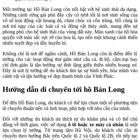
Môi trường tại Hồ Bản Long còn nổi bật với hệ sinh thái đa dạng.
Những cánh rừng già phủ đầy cây cỏ tươi tốt là nơi sinh sống của
vô số loài động vật hoang dã, chim chóc và côn trùng. Hồ cũng là
nơi trú ngụ của các loài cá và động vật thủy sinh, mang đến sự
phong phú cho hệ sinh thái của vùng đất này. Màu xanh của hồ hòa
quyện với màu sắc rực rỡ của hoa lá, tạo nên một khung cảnh thiên
nhiên tuyệt đẹp và đầy huyền bí.
Không chỉ là nơi để ngắm cảnh, Hồ Bản Long còn là điểm đến lý
tưởng cho các hoạt động thư giãn như câu cá, đi bộ, cắm trại hay
chỉ đơn giản là tận hưởng sự tĩnh lặng giữa thiên nhiên hoang sơ.
Đây là nơi lý tưởng để du khách tìm lại sự bình yên, hòa mình vào
cảnh vật và tận hưởng vẻ đẹp thanh bình của Vĩnh Phúc.
Hướng dẫn di chuyển tới hồ Bản Long
Để đến Hồ Bản Long, du khách có thể lựa chọn một số phương tiện
di chuyển thuận tiện và linh hoạt, phù hợp với nhu cầu của mình.
Đối với những du khách ưa thích tự do khám phá và có thể chủ
động về thời gian, việc sử dụng
ô tô hoặc xe máy cá nhân
là một
lựa chọn lý tưởng. Từ trung tâm Hà Nội, du khách chỉ cần di
chuyển theo hướng Bắc trên Quốc lộ 2 và Quốc lộ 2B, rồi tiếp tục