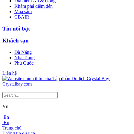
Địa điểm Ăn & Uống
Khám phá điểm đến
Mua sắm
CBAIR
Tin nổi bật
Khách sạn
Đà Nẵng
Nha Trang
Phú Quốc
Liên hệ
Vn
En
Ru
Trang chủ
Thông tin du lịch