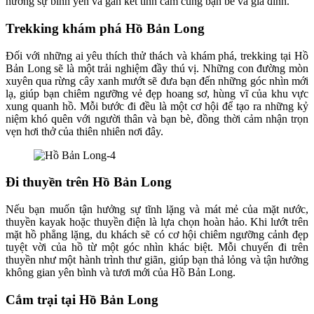
hưởng sự bình yên và gắn kết tình cảm cùng bạn bè và gia đình.
Trekking khám phá Hồ Bản Long
Đối với những ai yêu thích thử thách và khám phá, trekking tại Hồ
Bản Long sẽ là một trải nghiệm đầy thú vị. Những con đường mòn
xuyên qua rừng cây xanh mướt sẽ đưa bạn đến những góc nhìn mới
lạ, giúp bạn chiêm ngưỡng vẻ đẹp hoang sơ, hùng vĩ của khu vực
xung quanh hồ. Mỗi bước đi đều là một cơ hội để tạo ra những kỷ
niệm khó quên với người thân và bạn bè, đồng thời cảm nhận trọn
vẹn hơi thở của thiên nhiên nơi đây.
Đi thuyền trên Hồ Bản Long
Nếu bạn muốn tận hưởng sự tĩnh lặng và mát mẻ của mặt nước,
thuyền kayak hoặc thuyền điện là lựa chọn hoàn hảo. Khi lướt trên
mặt hồ phẳng lặng, du khách sẽ có cơ hội chiêm ngưỡng cảnh đẹp
tuyệt vời của hồ từ một góc nhìn khác biệt. Mỗi chuyến đi trên
thuyền như một hành trình thư giãn, giúp bạn thả lỏng và tận hưởng
không gian yên bình và tươi mới của Hồ Bản Long.
Cắm trại tại Hồ Bản Long