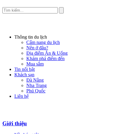
Thông tin du lịch
Cẩm nang du lịch
Nên ở đâu?
Địa điểm Ăn & Uống
Khám phá điểm đến
Mua sắm
Tin nổi bật
Khách sạn
Đà Nẵng
Nha Trang
Phú Quốc
Liên hệ
Giới thiệu