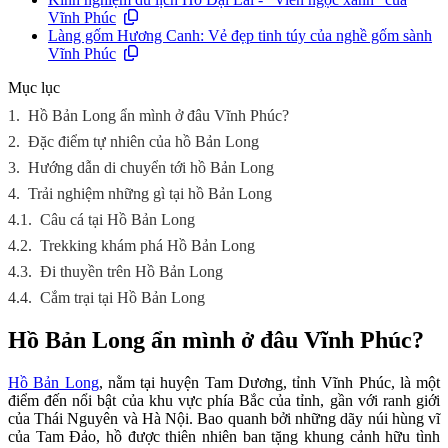
Vĩnh Phúc
Làng gốm Hương Canh: Vẻ đẹp tinh túy của nghề gốm sành
Vĩnh Phúc
Mục lục
1.
Hồ Bản Long ẩn mình ở đâu Vĩnh Phúc?
2.
Đặc điểm tự nhiên của hồ Bản Long
3.
Hướng dẫn di chuyển tới hồ Bản Long
4.
Trải nghiệm những gì tại hồ Bản Long
4.1.
Câu cá tại Hồ Bản Long
4.2.
Trekking khám phá Hồ Bản Long
4.3.
Đi thuyền trên Hồ Bản Long
4.4.
Cắm trại tại Hồ Bản Long
Hồ Bản Long ẩn mình ở đâu Vĩnh Phúc?
Hồ Bản Long
, nằm tại huyện Tam Dương, tỉnh Vĩnh Phúc, là một
điểm đến nổi bật của khu vực phía Bắc của tỉnh, gần với ranh giới
của Thái Nguyên và Hà Nội. Bao quanh bởi những dãy núi hùng vĩ
của Tam Đảo, hồ được thiên nhiên ban tặng khung cảnh hữu tình