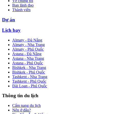
Về chúng tôi
Ban lãnh đạo
Thành viên
Dự án
Lịch bay
Almaty - Đà Nẵng
Almaty - Nha Trang
Almaty - Phú Quốc
Astana - Đà Nẵng
Astana - Nha Trang
Astana - Phú Quốc
Bishkek - Nha Trang
Bishkek - Phú Quốc
Tashkent - Nha Trang
Tashkent - Phú Quốc
Đài Loan - Phú Quốc
Thông tin du lịch
Cẩm nang du lịch
Nên ở đâu?