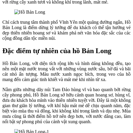
với rừng cây xanh tươi và không khí trong lành, mát mẻ.
Chỉ cách trung tâm thành phố Vĩnh Yên một quãng đường ngắn, Hồ
Bản Long là điểm dừng lý tưởng để du khách có thể tận hưởng vẻ
đẹp thiên nhiên hoang sơ và khám phá nét văn hóa đặc sắc của các
cộng đồng dân tộc miền núi.
Đặc điểm tự nhiên của hồ Bản Long
Hồ Bản Long, với diện tích rộng lớn và hình dáng không đều, tạo
nên một mặt nước trong vắt với những vùng nước sâu, bờ đá và bãi
cát nhỏ ấn tượng. Màu nước xanh ngọc bích, trong veo của hồ
mang đến cảm giác tinh khiết và mát mẻ khi nhìn từ xa.
Nằm giữa những dãy núi Tam Đảo hùng vĩ và bao quanh bởi rừng
cây phong phú, Hồ Bản Long sở hữu cảnh quan hoang sơ, hùng vĩ,
đưa du khách hòa mình vào thiên nhiên tuyệt vời. Đây là một không
gian thư giãn lý tưởng, với khí hậu mát mẻ dễ chịu quanh năm, đặc
biệt vào mùa thu và đông, khi không khí trong lành và dịu nhẹ. Mùa
mưa cũng là thời điểm hồ trở nên đẹp hơn, với nước dâng cao, làm
nổi bật sự phong phú của cảnh vật xung quanh.