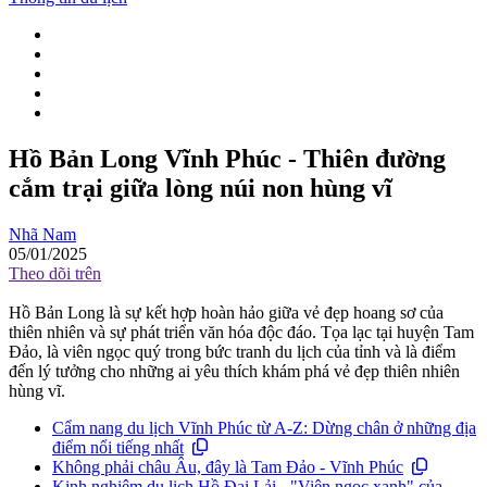
Hồ Bản Long Vĩnh Phúc - Thiên đường
cắm trại giữa lòng núi non hùng vĩ
Nhã Nam
05/01/2025
Theo dõi trên
Hồ Bản Long là sự kết hợp hoàn hảo giữa vẻ đẹp hoang sơ của
thiên nhiên và sự phát triển văn hóa độc đáo. Tọa lạc tại huyện Tam
Đảo, là viên ngọc quý trong bức tranh du lịch của tỉnh và là điểm
đến lý tưởng cho những ai yêu thích khám phá vẻ đẹp thiên nhiên
hùng vĩ.
Cẩm nang du lịch Vĩnh Phúc từ A-Z: Dừng chân ở những địa
điểm nổi tiếng nhất
Không phải châu Âu, đây là Tam Đảo - Vĩnh Phúc
Kinh nghiệm du lịch Hồ Đại Lải - "Viên ngọc xanh" của