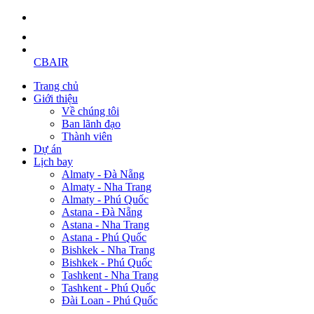
CBAIR
Trang chủ
Giới thiệu
Về chúng tôi
Ban lãnh đạo
Thành viên
Dự án
Lịch bay
Almaty - Đà Nẵng
Almaty - Nha Trang
Almaty - Phú Quốc
Astana - Đà Nẵng
Astana - Nha Trang
Astana - Phú Quốc
Bishkek - Nha Trang
Bishkek - Phú Quốc
Tashkent - Nha Trang
Tashkent - Phú Quốc
Đài Loan - Phú Quốc