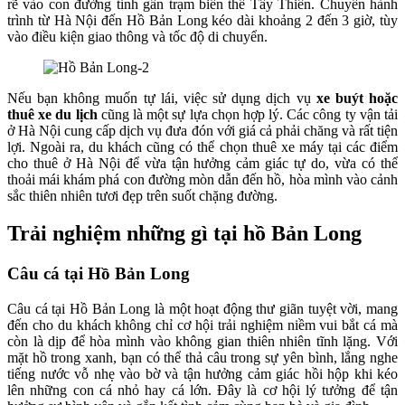
rẽ vào con đường tỉnh gần trạm biến thế Tây Thiên. Chuyến hành
trình từ Hà Nội đến Hồ Bản Long kéo dài khoảng 2 đến 3 giờ, tùy
vào điều kiện giao thông và tốc độ di chuyển.
Nếu bạn không muốn tự lái, việc sử dụng dịch vụ
xe buýt hoặc
thuê xe du lịch
cũng là một sự lựa chọn hợp lý. Các công ty vận tải
ở Hà Nội cung cấp dịch vụ đưa đón với giá cả phải chăng và rất tiện
lợi. Ngoài ra, du khách cũng có thể chọn thuê xe máy tại các điểm
cho thuê ở Hà Nội để vừa tận hưởng cảm giác tự do, vừa có thể
thoải mái khám phá con đường mòn dẫn đến hồ, hòa mình vào cảnh
sắc thiên nhiên tươi đẹp trên suốt chặng đường.
Trải nghiệm những gì tại hồ Bản Long
Câu cá tại Hồ Bản Long
Câu cá tại Hồ Bản Long là một hoạt động thư giãn tuyệt vời, mang
đến cho du khách không chỉ cơ hội trải nghiệm niềm vui bắt cá mà
còn là dịp để hòa mình vào không gian thiên nhiên tĩnh lặng. Với
mặt hồ trong xanh, bạn có thể thả câu trong sự yên bình, lắng nghe
tiếng nước vỗ nhẹ vào bờ và tận hưởng cảm giác hồi hộp khi kéo
lên những con cá nhỏ hay cá lớn. Đây là cơ hội lý tưởng để tận