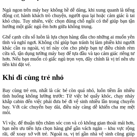
Ngủ ngon trên máy bay không hề dễ dàng, khi xung quanh là tiếng
động cơ, hành khách trò chuyện, người qua lại hoặc cảm giác ù tai
khó chịu. Tuy nhiên, việc chọn đúng chỗ ngồi có thể giúp bạn tận
hưởng một giấc ngủ êm hơn giữa không trung.
Ghế cạnh cửa sổ luôn là lựa chọn hàng đầu cho những ai muốn yên
tĩnh và nghỉ ngơi. Không chỉ giúp bạn tránh bị làm phiền khi người
khác cần ra ngoài, vị trí này còn cho phép bạn tự điều chỉnh rèm
cửa sổ, tận dụng tường máy bay để tựa đầu và tạo cảm giác riêng tư
hơn. Nếu bạn muốn có giấc ngủ trọn vẹn, đây chính là vị trí nên ưu
tiên khi đặt vé.
Khi đi cùng trẻ nhỏ
Bay cùng trẻ em, nhất là các bé còn quá nhỏ, luôn tiềm ẩn nhiều
tình huống không lường trước: Từ việc bé quấy khóc, chạy nhảy
khắp cabin đến việc phải đưa bé đi vệ sinh nhiều lần trong chuyến
bay. Với các chuyến bay dài, điều này càng dễ khiến cha mẹ mệt
mỏi.
Vì vậy, để thuận tiện chăm sóc con và có không gian thoải mái hơn,
bạn nên ưu tiên lựa chọn hàng ghế gần vách ngăn – khu vực rộng
rãi, dễ xoay xở với trẻ. Ngoài ra, vị trí gần nhà vệ sinh cũng giúp