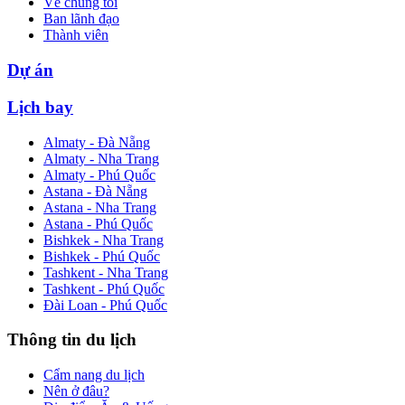
Về chúng tôi
Ban lãnh đạo
Thành viên
Dự án
Lịch bay
Almaty - Đà Nẵng
Almaty - Nha Trang
Almaty - Phú Quốc
Astana - Đà Nẵng
Astana - Nha Trang
Astana - Phú Quốc
Bishkek - Nha Trang
Bishkek - Phú Quốc
Tashkent - Nha Trang
Tashkent - Phú Quốc
Đài Loan - Phú Quốc
Thông tin du lịch
Cẩm nang du lịch
Nên ở đâu?