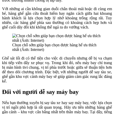
trước thường nhanh chóng bị lấp đầy.
Với những ai cần không gian duỗi chân thoải mái hoặc đi cùng em
bé, hàng ghế gần cửa thoát hiểm hay ngăn cách giữa hai khoang
hành khách là lựa chọn hợp lý nhờ khoảng trống rộng rãi. Tuy
nhiên, các hàng ghế phía sau thường có khoảng cách hẹp hơn và
ghế cuối dãy đôi khi không thể ngả ra do vướng vách.
Chọn chỗ sớm giúp bạn chọn được hàng hế ưa thích
nhất (Ảnh: Internet)
Ghế sát lối đi có thể tiện cho việc di chuyển nhưng dễ bị va chạm
khi tiếp viên đẩy xe phục vụ. Trong khi đó, nếu máy bay chỉ trang
bị màn hình tivi chung, vị trí phía trước hoặc giữa sẽ thuận tiện hơn
để theo dõi chương trình. Đặc biệt, với những người dễ say tàu xe,
ghế gần khu vực cánh máy bay sẽ giúp giảm cảm giác rung lắc đáng
kể.
Đối với người dễ say máy bay
Nếu bạn thường xuyên bị say tàu xe hay say máy bay, việc lựa chọn
vị trí ngồi phù hợp là rất quan trọng. Hãy ưu tiên những hàng ghế
gần cánh – khu vực cân bằng nhất trên thân máy bay. Tại đây, tiếng