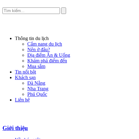
Thông tin du lịch
Cẩm nang du lịch
Nên ở đâu?
Địa điểm Ăn & Uống
Khám phá điểm đến
Mua sắm
Tin nổi bật
Khách sạn
Đà Nẵng
Nha Trang
Phú Quốc
Liên hệ
Giới thiệu