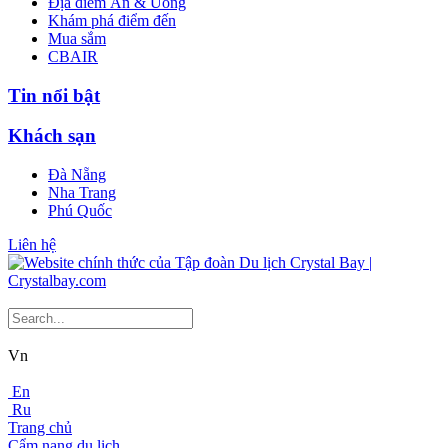
Địa điểm Ăn & Uống
Khám phá điểm đến
Mua sắm
CBAIR
Tin nổi bật
Khách sạn
Đà Nẵng
Nha Trang
Phú Quốc
Liên hệ
Vn
En
Ru
Trang chủ
Cẩm nang du lịch