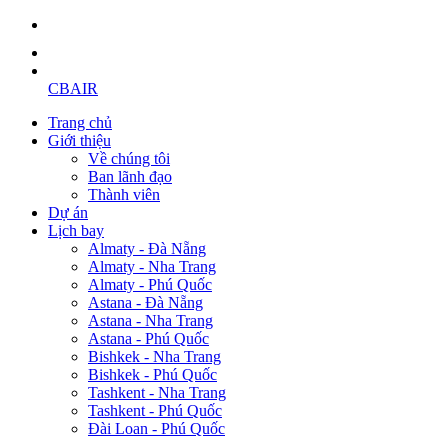
CBAIR
Trang chủ
Giới thiệu
Về chúng tôi
Ban lãnh đạo
Thành viên
Dự án
Lịch bay
Almaty - Đà Nẵng
Almaty - Nha Trang
Almaty - Phú Quốc
Astana - Đà Nẵng
Astana - Nha Trang
Astana - Phú Quốc
Bishkek - Nha Trang
Bishkek - Phú Quốc
Tashkent - Nha Trang
Tashkent - Phú Quốc
Đài Loan - Phú Quốc