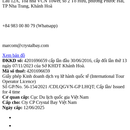
Lầu 12A, Toà nhà VCN Tower, số 2 Tố Hữu, phường Phước Hải,
TP Nha Trang, Khánh Hoà
+84 983 00 80 79 (Whatsapp)
marcom@crystalbay.com
Xem bản đồ
ĐKKD số:
4201696659 cấp lần đầu 30/06/2016, cấp đổi lần thứ 13
ngày 07/11/2023 của Sở KHDT Khánh Hoà.
Mã số thuế:
4201696659
Giấy phép Kinh doanh dịch vụ lữ hành quốc tế (International Tour
Operator Licence)
Số GP/No. 56-154/2021 /CDLQGVN-GP LHQT; Cấp lần/ Issued
for 4 time
Cơ quan cấp:
Cục Du lịch quốc gia Việt Nam
Cấp cho:
Cty CP Crystal Bay Việt Nam
Ngày cấp:
12/06/2025