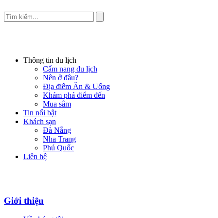
Thông tin du lịch
Cẩm nang du lịch
Nên ở đâu?
Địa điểm Ăn & Uống
Khám phá điểm đến
Mua sắm
Tin nổi bật
Khách sạn
Đà Nẵng
Nha Trang
Phú Quốc
Liên hệ
Giới thiệu