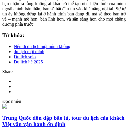
bạn nhận ra rằng không ai khác có thể tạo nên hiện thực của mình
ngoài chính bản thân, bạn sẽ bắt đầu tin vào khả năng nội tại. Sự tự
tin ấy không dừng lại ở hành trình bạn đang đi, mà sẽ theo bạn trở
về – mạnh mẽ hơn, bản lĩnh hơn, và sẵn sàng hơn cho mọi chặng
đường phía trước.
Từ khóa:
Nên đi du lịch một mình không
du lịch một mình
Du lịch solo
Du lịch hè 2025
Share
Đọc nhiều
Trung Quốc dồn dập bão lũ, tour du lịch của khách
Việt vẫn vận hành ổn định