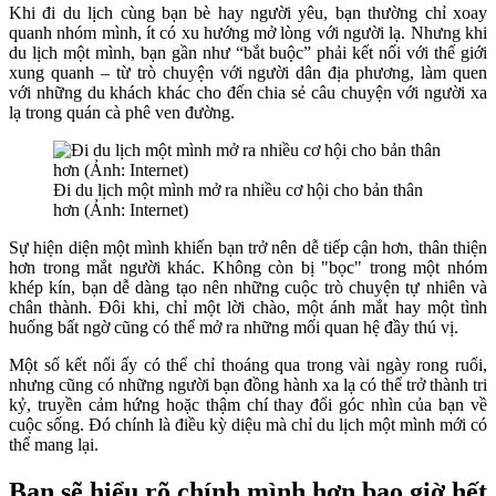
Khi đi du lịch cùng bạn bè hay người yêu, bạn thường chỉ xoay
quanh nhóm mình, ít có xu hướng mở lòng với người lạ. Nhưng khi
du lịch một mình, bạn gần như “bắt buộc” phải kết nối với thế giới
xung quanh – từ trò chuyện với người dân địa phương, làm quen
với những du khách khác cho đến chia sẻ câu chuyện với người xa
lạ trong quán cà phê ven đường.
Đi du lịch một mình mở ra nhiều cơ hội cho bản thân
hơn (Ảnh: Internet)
Sự hiện diện một mình khiến bạn trở nên dễ tiếp cận hơn, thân thiện
hơn trong mắt người khác. Không còn bị "bọc" trong một nhóm
khép kín, bạn dễ dàng tạo nên những cuộc trò chuyện tự nhiên và
chân thành. Đôi khi, chỉ một lời chào, một ánh mắt hay một tình
huống bất ngờ cũng có thể mở ra những mối quan hệ đầy thú vị.
Một số kết nối ấy có thể chỉ thoáng qua trong vài ngày rong ruổi,
nhưng cũng có những người bạn đồng hành xa lạ có thể trở thành tri
kỷ, truyền cảm hứng hoặc thậm chí thay đổi góc nhìn của bạn về
cuộc sống. Đó chính là điều kỳ diệu mà chỉ du lịch một mình mới có
thể mang lại.
Bạn sẽ hiểu rõ chính mình hơn bao giờ hết