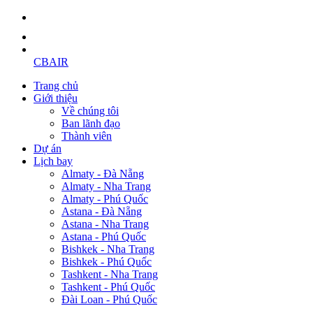
CBAIR
Trang chủ
Giới thiệu
Về chúng tôi
Ban lãnh đạo
Thành viên
Dự án
Lịch bay
Almaty - Đà Nẵng
Almaty - Nha Trang
Almaty - Phú Quốc
Astana - Đà Nẵng
Astana - Nha Trang
Astana - Phú Quốc
Bishkek - Nha Trang
Bishkek - Phú Quốc
Tashkent - Nha Trang
Tashkent - Phú Quốc
Đài Loan - Phú Quốc