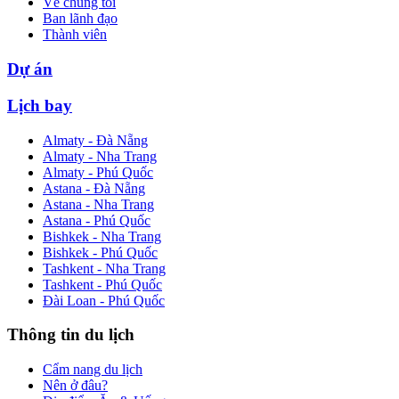
Về chúng tôi
Ban lãnh đạo
Thành viên
Dự án
Lịch bay
Almaty - Đà Nẵng
Almaty - Nha Trang
Almaty - Phú Quốc
Astana - Đà Nẵng
Astana - Nha Trang
Astana - Phú Quốc
Bishkek - Nha Trang
Bishkek - Phú Quốc
Tashkent - Nha Trang
Tashkent - Phú Quốc
Đài Loan - Phú Quốc
Thông tin du lịch
Cẩm nang du lịch
Nên ở đâu?