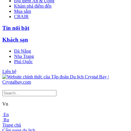
Địa điểm Ăn & Uống
Khám phá điểm đến
Mua sắm
CBAIR
Tin nổi bật
Khách sạn
Đà Nẵng
Nha Trang
Phú Quốc
Liên hệ
Vn
En
Ru
Trang chủ
Cẩm nang du lịch