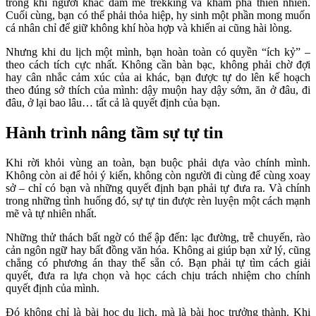
trong khi người khác đam mê trekking và khám phá thiên nhiên.
Cuối cùng, bạn có thể phải thỏa hiệp, hy sinh một phần mong muốn
cá nhân chỉ để giữ không khí hòa hợp và khiến ai cũng hài lòng.
Nhưng khi du lịch một mình, bạn hoàn toàn có quyền “ích kỷ” –
theo cách tích cực nhất. Không cần bàn bạc, không phải chờ đợi
hay cân nhắc cảm xúc của ai khác, bạn được tự do lên kế hoạch
theo đúng sở thích của mình: dậy muộn hay dậy sớm, ăn ở đâu, đi
đâu, ở lại bao lâu… tất cả là quyết định của bạn.
Hành trình nâng tầm sự tự tin
Khi rời khỏi vùng an toàn, bạn buộc phải dựa vào chính mình.
Không còn ai để hỏi ý kiến, không còn người đi cùng để cùng xoay
sở – chỉ có bạn và những quyết định bạn phải tự đưa ra. Và chính
trong những tình huống đó, sự tự tin được rèn luyện một cách mạnh
mẽ và tự nhiên nhất.
Những thử thách bất ngờ có thể ập đến: lạc đường, trễ chuyến, rào
cản ngôn ngữ hay bất đồng văn hóa. Không ai giúp bạn xử lý, cũng
chẳng có phương án thay thế sẵn có. Bạn phải tự tìm cách giải
quyết, đưa ra lựa chọn và học cách chịu trách nhiệm cho chính
quyết định của mình.
Đó không chỉ là bài học du lịch, mà là bài học trưởng thành. Khi