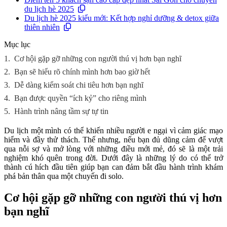
du lịch hè 2025
Du lịch hè 2025 kiểu mới: Kết hợp nghỉ dưỡng & detox giữa
thiên nhiên
Mục lục
1.
Cơ hội gặp gỡ những con người thú vị hơn bạn nghĩ
2.
Bạn sẽ hiểu rõ chính mình hơn bao giờ hết
3.
Dễ dàng kiểm soát chi tiêu hơn bạn nghĩ
4.
Bạn được quyền “ích kỷ” cho riêng mình
5.
Hành trình nâng tầm sự tự tin
Du lịch một mình có thể khiến nhiều người e ngại vì cảm giác mạo
hiểm và đầy thử thách. Thế nhưng, nếu bạn đủ dũng cảm để vượt
qua nỗi sợ và mở lòng với những điều mới mẻ, đó sẽ là một trải
nghiệm khó quên trong đời. Dưới đây là những lý do có thể trở
thành cú hích đầu tiên giúp bạn can đảm bắt đầu hành trình khám
phá bản thân qua một chuyến đi solo.
Cơ hội gặp gỡ những con người thú vị hơn
bạn nghĩ