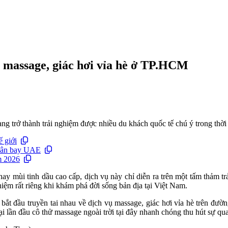
m massage, giác hơi vỉa hè ở TP.HCM
g trở thành trải nghiệm được nhiều du khách quốc tế chú ý trong thời
ế giới
 sân bay UAE
m 2026
y mùi tinh dầu cao cấp, dịch vụ này chỉ diễn ra trên một tấm thảm tr
hiệm rất riêng khi khám phá đời sống bản địa tại Việt Nam.
ài bắt đầu truyền tai nhau về dịch vụ massage, giác hơi vỉa hè trên
i lần đầu cô thử massage ngoài trời tại đây nhanh chóng thu hút sự qu