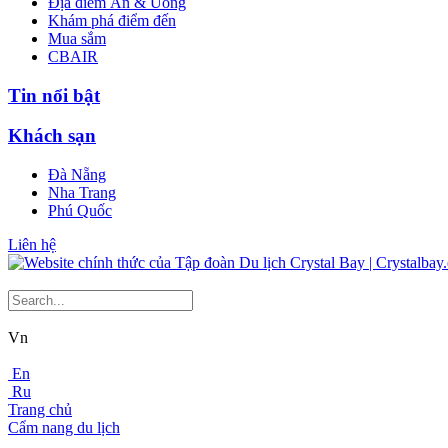
Địa điểm Ăn & Uống
Khám phá điểm đến
Mua sắm
CBAIR
Tin nổi bật
Khách sạn
Đà Nẵng
Nha Trang
Phú Quốc
Liên hệ
Vn
En
Ru
Trang chủ
Cẩm nang du lịch