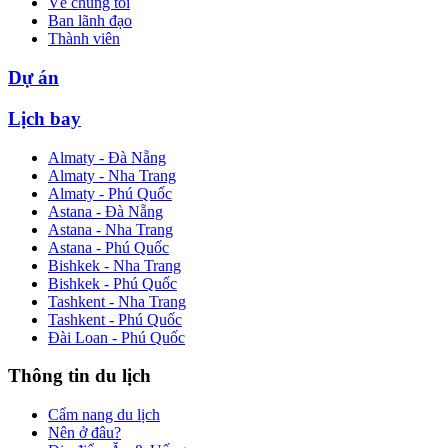
Về chúng tôi
Ban lãnh đạo
Thành viên
Dự án
Lịch bay
Almaty - Đà Nẵng
Almaty - Nha Trang
Almaty - Phú Quốc
Astana - Đà Nẵng
Astana - Nha Trang
Astana - Phú Quốc
Bishkek - Nha Trang
Bishkek - Phú Quốc
Tashkent - Nha Trang
Tashkent - Phú Quốc
Đài Loan - Phú Quốc
Thông tin du lịch
Cẩm nang du lịch
Nên ở đâu?