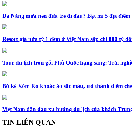
Đà Nẵng mưa nên đưa trẻ đi đâu? Bật mí 5 địa điểm 
Resort giá nửa tỷ 1 đêm ở Việt Nam sắp chi 800 tỷ đ
Tour du lịch trọn gói Phú Quốc hạng sang: Trải nghi
Bờ kè Xóm Rớ khoác áo sắc màu, trở thành điểm che
Việt Nam dẫn đầu xu hướng du lịch của khách Trun
TIN LIÊN QUAN