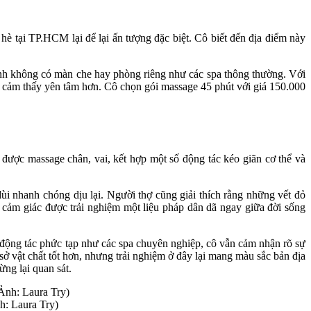
hè tại TP.HCM lại để lại ấn tượng đặc biệt. Cô biết đến địa điểm này
uanh không có màn che hay phòng riêng như các spa thông thường. Với
cô cảm thấy yên tâm hơn. Cô chọn gói massage 45 phút với giá 150.000
 được massage chân, vai, kết hợp một số động tác kéo giãn cơ thể và
ùi nhanh chóng dịu lại. Người thợ cũng giải thích rằng những vết đỏ
 cảm giác được trải nghiệm một liệu pháp dân dã ngay giữa đời sống
u động tác phức tạp như các spa chuyên nghiệp, cô vẫn cảm nhận rõ sự
ở vật chất tốt hơn, nhưng trải nghiệm ở đây lại mang màu sắc bản địa
ng lại quan sát.
h: Laura Try)