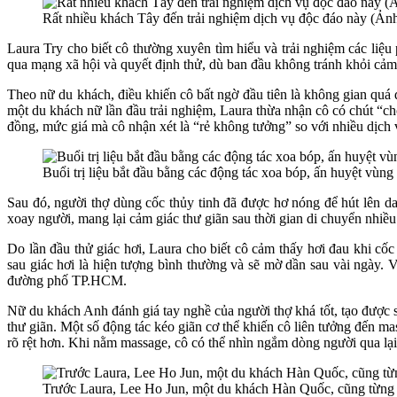
Rất nhiều khách Tây đến trải nghiệm dịch vụ độc đáo này (Ảnh
Laura Try cho biết cô thường xuyên tìm hiểu và trải nghiệm các liệu
qua mạng xã hội và quyết định thử, dù ban đầu không tránh khỏi cảm 
Theo nữ du khách, điều khiến cô bất ngờ đầu tiên là không gian quá
một du khách nữ lần đầu trải nghiệm, Laura thừa nhận cô có chút “ch
đồng, mức giá mà cô nhận xét là “rẻ không tưởng” so với nhiều dịch 
Buổi trị liệu bắt đầu bằng các động tác xoa bóp, ấn huyệt vùng
Sau đó, người thợ dùng cốc thủy tinh đã được hơ nóng để hút lên da
xoay người, mang lại cảm giác thư giãn sau thời gian di chuyển nhiều
Do lần đầu thử giác hơi, Laura cho biết cô cảm thấy hơi đau khi cố
sau giác hơi là hiện tượng bình thường và sẽ mờ dần sau vài ngày.
đường phố TP.HCM.
Nữ du khách Anh đánh giá tay nghề của người thợ khá tốt, tạo được s
thư giãn. Một số động tác kéo giãn cơ thể khiến cô liên tưởng đến m
rõ rệt hơn. Khi nằm massage, cô có thể nhìn ngắm dòng người qua lạ
Trước Laura, Lee Ho Jun, một du khách Hàn Quốc, cũng từng tì