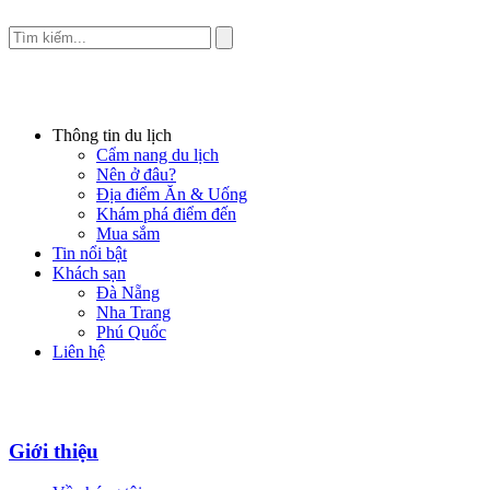
Thông tin du lịch
Cẩm nang du lịch
Nên ở đâu?
Địa điểm Ăn & Uống
Khám phá điểm đến
Mua sắm
Tin nổi bật
Khách sạn
Đà Nẵng
Nha Trang
Phú Quốc
Liên hệ
Giới thiệu