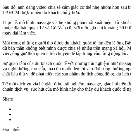
Sau đó, anh đăng video chia sẻ cảm giác cơ thể nhẹ nhõm hơn sau b
TP.HCM được nhiều du khách chú ý hơn.
Thực tế, mô hình massage vỉa hè không phải mới xuất hiện. Từ khoả
thuộc địa bàn quận 12 và Gò Vấp cũ, với mức giá chỉ khoảng 50.000
ngày dài làm việc.
Một trong những người thợ được du khách quốc tế tìm đến là ông Bả
dù bản thân không biết mình được chia sẻ nhiều trên mạng xã hội. Mỗ
việc, ông giữ thói quen ít trò chuyện để tập trung vào từng động tác.
Sự quan tâm của du khách quốc tế với những trải nghiệm như massag
vụ nghỉ dưỡng cao cấp, mà còn muốn len lỏi vào đời sống thường ngà
chất liệu thú vị để phát triển các sản phẩm du lịch cộng đồng, du lịch
Từ một dịch vụ vỉa hè giản đơn, trải nghiệm massage, giác hơi trên
chuẩn dịch vụ, sức hút của mô hình này cho thấy du khách quốc tế 
Share
Đọc nhiều