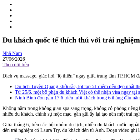
Du khách quốc tế thích thú với trải nghiệ
Nhã Nam
27/06/2026
Theo dõi trên
Dịch vụ massage, giác hơi “lộ thiên” ngay giữa trung tâm TP.HCM đan
Du lịch Tuyên Quang khởi sắc, lọt top 51 điểm đến đẹp nhất th
Từ 25/6, một bộ phận du khách Việt có thể nhận visa ngay tại
Ninh Bình đón gần 17,6 triệu lượt khách trong 6 tháng đầu nă
Không nằm trong không gian spa sang trọng, không có phòng riêng ha
nhiều du khách, chính sự mộc mạc, gần gũi ấy lại tạo nên một trải ng
Giữa tháng 6, trên các hội nhóm du lịch, nhiều du khách nước ngo
đến trải nghiệm có Laura Try, du khách đến từ Anh. Đoạn video ghi lạ