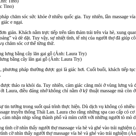
: Tino)
 pháp chăm sóc sức khỏe ở nhiều quốc gia. Tuy nhiên, lần massage vỉa 
giác e ngại.
 đơn giản. Khách nằm trực tiếp trên tấm thảm trải trên vỉa hè, xung q
oáng” và dè dặt. Tuy vậy, sự nhiệt tình, tế nhị của người thợ đã giúp 
vụ chăm sóc cơ thể từng thử.
 lưng bằng cây lăn gai gỗ (Ảnh: Laura Try)
, phương pháp thường được gọi là giác hơi. Cuối buổi, khách tiếp tục
.
c được tháo ra khỏi da. Tuy nhiên, cảm giác căng mỏi ở vùng lưng và đ
 Với Laura, điều đáng nhớ không chỉ nằm ở kỹ thuật massage mà còn ở
ự tin tưởng trong suốt quá trình thực hiện. Dù dịch vụ không có nhiề
assage truyền thống Thái Lan. Laura cho rằng những spa cao cấp có cơ s
i, cảm nhận nhịp sống thành phố và mỉm cười với những người tò mò dừ
nh cờ nhìn thấy người thợ massage vỉa hè và ghé vào trải nghiệm (Ản