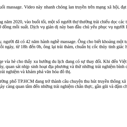
uổi massage. Video này nhanh chóng lan truyền trên mạng xã hội, đạt 
ng năm 2020, vào buổi tối, một số người thợ thường trải chiếu dọc cá
 đồng mỗi suất. Dịch vụ giản dị này ban đầu chủ yếu phục vụ người 
y, người đã có 42 năm hành nghề massage. Ông cho biết khoảng một tu
i ngày, từ 18h đến 0h, ông lại trải thảm, chuẩn bị cốc thủy tinh giác 
e vỉa hè cho thấy xu hướng du lịch đang có sự thay đổi. Khi đến Việ
y, quan sát nhịp sinh hoạt địa phương và thử những trải nghiệm bình d
 trải nghiệm và khám phá văn hóa đô thị.
 đường phố TP.HCM đang trở thành câu chuyện thu hút truyền thông xã h
ngày càng quan tâm đến những trải nghiệm chân thực, gần gũi và đậm 