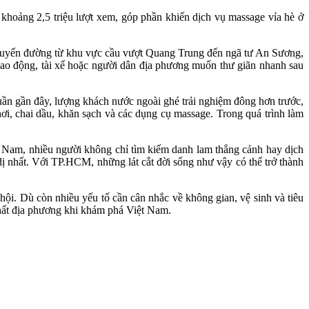
khoảng 2,5 triệu lượt xem, góp phần khiến dịch vụ massage vỉa hè ở
c tuyến đường từ khu vực cầu vượt Quang Trung đến ngã tư An Sương,
lao động, tài xế hoặc người dân địa phương muốn thư giãn nhanh sau
ần gần đây, lượng khách nước ngoài ghé trải nghiệm đông hơn trước,
hơi, chai dầu, khăn sạch và các dụng cụ massage. Trong quá trình làm
t Nam, nhiều người không chỉ tìm kiếm danh lam thắng cảnh hay dịch
ị nhất. Với TP.HCM, những lát cắt đời sống như vậy có thể trở thành
ội. Dù còn nhiều yếu tố cần cân nhắc về không gian, vệ sinh và tiêu
chất địa phương khi khám phá Việt Nam.