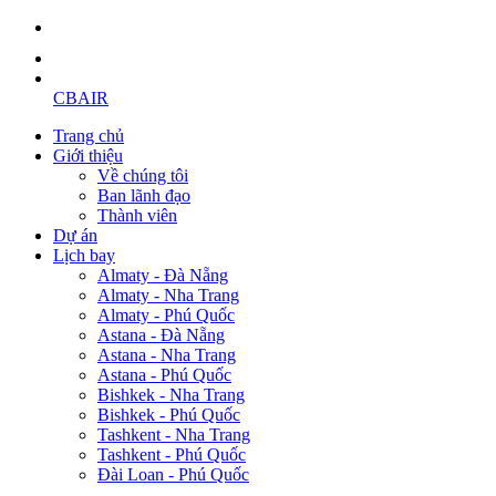
CBAIR
Trang chủ
Giới thiệu
Về chúng tôi
Ban lãnh đạo
Thành viên
Dự án
Lịch bay
Almaty - Đà Nẵng
Almaty - Nha Trang
Almaty - Phú Quốc
Astana - Đà Nẵng
Astana - Nha Trang
Astana - Phú Quốc
Bishkek - Nha Trang
Bishkek - Phú Quốc
Tashkent - Nha Trang
Tashkent - Phú Quốc
Đài Loan - Phú Quốc