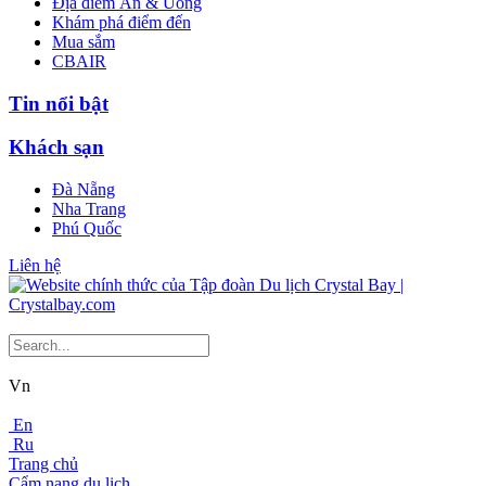
Địa điểm Ăn & Uống
Khám phá điểm đến
Mua sắm
CBAIR
Tin nổi bật
Khách sạn
Đà Nẵng
Nha Trang
Phú Quốc
Liên hệ
Vn
En
Ru
Trang chủ
Cẩm nang du lịch