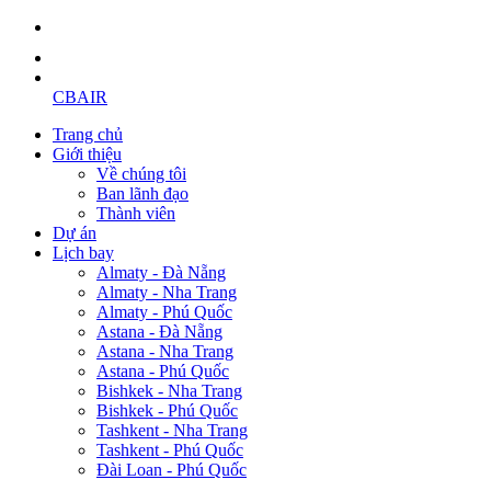
CBAIR
Trang chủ
Giới thiệu
Về chúng tôi
Ban lãnh đạo
Thành viên
Dự án
Lịch bay
Almaty - Đà Nẵng
Almaty - Nha Trang
Almaty - Phú Quốc
Astana - Đà Nẵng
Astana - Nha Trang
Astana - Phú Quốc
Bishkek - Nha Trang
Bishkek - Phú Quốc
Tashkent - Nha Trang
Tashkent - Phú Quốc
Đài Loan - Phú Quốc