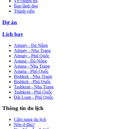
Về chúng tôi
Ban lãnh đạo
Thành viên
Dự án
Lịch bay
Almaty - Đà Nẵng
Almaty - Nha Trang
Almaty - Phú Quốc
Astana - Đà Nẵng
Astana - Nha Trang
Astana - Phú Quốc
Bishkek - Nha Trang
Bishkek - Phú Quốc
Tashkent - Nha Trang
Tashkent - Phú Quốc
Đài Loan - Phú Quốc
Thông tin du lịch
Cẩm nang du lịch
Nên ở đâu?