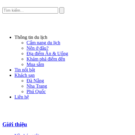
Thông tin du lịch
Cẩm nang du lịch
Nên ở đâu?
Địa điểm Ăn & Uống
Khám phá điểm đến
Mua sắm
Tin nổi bật
Khách sạn
Đà Nẵng
Nha Trang
Phú Quốc
Liên hệ
Giới thiệu