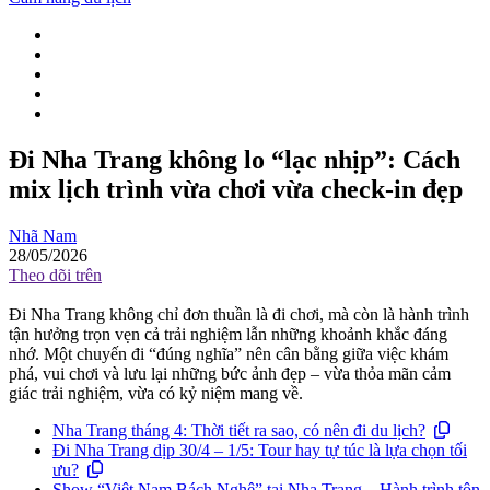
Đi Nha Trang không lo “lạc nhịp”: Cách
mix lịch trình vừa chơi vừa check-in đẹp
Nhã Nam
28/05/2026
Theo dõi trên
Đi Nha Trang không chỉ đơn thuần là đi chơi, mà còn là hành trình
tận hưởng trọn vẹn cả trải nghiệm lẫn những khoảnh khắc đáng
nhớ. Một chuyến đi “đúng nghĩa” nên cân bằng giữa việc khám
phá, vui chơi và lưu lại những bức ảnh đẹp – vừa thỏa mãn cảm
giác trải nghiệm, vừa có kỷ niệm mang về.
Nha Trang tháng 4: Thời tiết ra sao, có nên đi du lịch?
Đi Nha Trang dịp 30/4 – 1/5: Tour hay tự túc là lựa chọn tối
ưu?
Show “Việt Nam Bách Nghệ” tại Nha Trang – Hành trình tôn