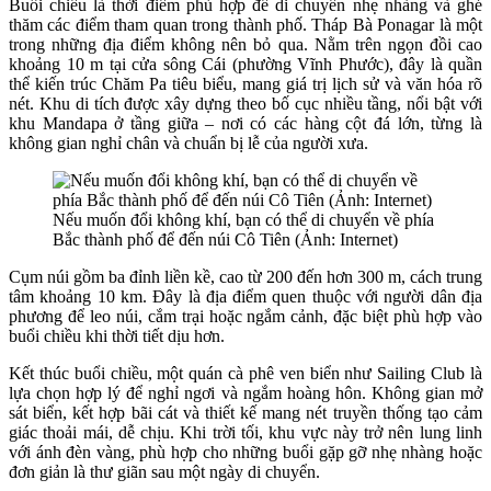
Buổi chiều là thời điểm phù hợp để di chuyển nhẹ nhàng và ghé
thăm các điểm tham quan trong thành phố. Tháp Bà Ponagar là một
trong những địa điểm không nên bỏ qua. Nằm trên ngọn đồi cao
khoảng 10 m tại cửa sông Cái (phường Vĩnh Phước), đây là quần
thể kiến trúc Chăm Pa tiêu biểu, mang giá trị lịch sử và văn hóa rõ
nét. Khu di tích được xây dựng theo bố cục nhiều tầng, nổi bật với
khu Mandapa ở tầng giữa – nơi có các hàng cột đá lớn, từng là
không gian nghỉ chân và chuẩn bị lễ của người xưa.
Nếu muốn đổi không khí, bạn có thể di chuyển về phía
Bắc thành phố để đến núi Cô Tiên (Ảnh: Internet)
Cụm núi gồm ba đỉnh liền kề, cao từ 200 đến hơn 300 m, cách trung
tâm khoảng 10 km. Đây là địa điểm quen thuộc với người dân địa
phương để leo núi, cắm trại hoặc ngắm cảnh, đặc biệt phù hợp vào
buổi chiều khi thời tiết dịu hơn.
Kết thúc buổi chiều, một quán cà phê ven biển như Sailing Club là
lựa chọn hợp lý để nghỉ ngơi và ngắm hoàng hôn. Không gian mở
sát biển, kết hợp bãi cát và thiết kế mang nét truyền thống tạo cảm
giác thoải mái, dễ chịu. Khi trời tối, khu vực này trở nên lung linh
với ánh đèn vàng, phù hợp cho những buổi gặp gỡ nhẹ nhàng hoặc
đơn giản là thư giãn sau một ngày di chuyển.