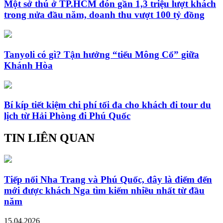
Một sở thú ở TP.HCM đón gần 1,3 triệu lượt khách
trong nửa đầu năm, doanh thu vượt 100 tỷ đồng
Tanyoli có gì? Tận hưởng “tiểu Mông Cổ” giữa
Khánh Hòa
Bí kíp tiết kiệm chi phí tối đa cho khách đi tour du
lịch từ Hải Phòng đi Phú Quốc
TIN LIÊN QUAN
Tiếp nối Nha Trang và Phú Quốc, đây là điểm đến
mới được khách Nga tìm kiếm nhiều nhất từ đầu
năm
15.04.2026