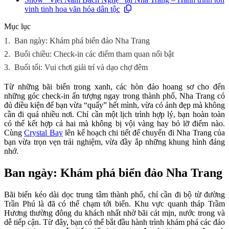
vinh tinh hoa văn hóa dân tộc
Mục lục
1.
Ban ngày: Khám phá biển đảo Nha Trang
2.
Buổi chiều: Check-in các điểm tham quan nổi bật
3.
Buổi tối: Vui chơi giải trí và dạo chợ đêm
Từ những bãi biển trong xanh, các hòn đảo hoang sơ cho đến
những góc check-in ấn tượng ngay trong thành phố, Nha Trang có
đủ điều kiện để bạn vừa “quẩy” hết mình, vừa có ảnh đẹp mà không
cần đi quá nhiều nơi. Chỉ cần một lịch trình hợp lý, bạn hoàn toàn
có thể kết hợp cả hai mà không bị vội vàng hay bỏ lỡ điểm nào.
Cùng
Crystal Bay
lên kế hoạch chi tiết để chuyến đi Nha Trang của
bạn vừa trọn vẹn trải nghiệm, vừa đầy ắp những khung hình đáng
nhớ.
Ban ngày: Khám phá biển đảo Nha Trang
Bãi biển kéo dài dọc trung tâm thành phố, chỉ cần đi bộ từ đường
Trần Phú là đã có thể chạm tới biển. Khu vực quanh tháp Trầm
Hương thường đông du khách nhất nhờ bãi cát mịn, nước trong và
dễ tiếp cận. Từ đây, bạn có thể bắt đầu hành trình khám phá các đảo