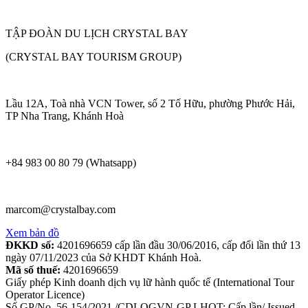
TẬP ĐOÀN DU LỊCH CRYSTAL BAY
(CRYSTAL BAY TOURISM GROUP)
Lầu 12A, Toà nhà VCN Tower, số 2 Tố Hữu, phường Phước Hải,
TP Nha Trang, Khánh Hoà
+84 983 00 80 79 (Whatsapp)
marcom@crystalbay.com
Xem bản đồ
ĐKKD số:
4201696659 cấp lần đầu 30/06/2016, cấp đổi lần thứ 13
ngày 07/11/2023 của Sở KHDT Khánh Hoà.
Mã số thuế:
4201696659
Giấy phép Kinh doanh dịch vụ lữ hành quốc tế (International Tour
Operator Licence)
Số GP/No. 56-154/2021 /CDLQGVN-GP LHQT; Cấp lần/ Issued