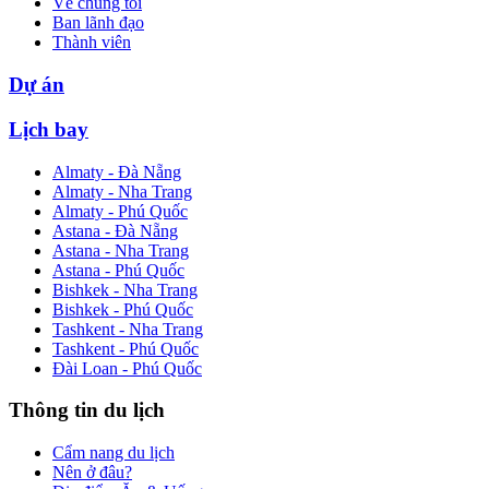
Về chúng tôi
Ban lãnh đạo
Thành viên
Dự án
Lịch bay
Almaty - Đà Nẵng
Almaty - Nha Trang
Almaty - Phú Quốc
Astana - Đà Nẵng
Astana - Nha Trang
Astana - Phú Quốc
Bishkek - Nha Trang
Bishkek - Phú Quốc
Tashkent - Nha Trang
Tashkent - Phú Quốc
Đài Loan - Phú Quốc
Thông tin du lịch
Cẩm nang du lịch
Nên ở đâu?