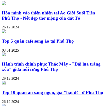
Hòa mình vào thiên nhiên tại Ao Giời Suối Tiên
Phú Thọ - Nét đẹp thơ mộng của đất Tổ
26.12.2024
Top 5 quán cafe sống ảo tại Phú Thọ
03.01.2025
Hành trình chinh phục Thác Mây - "Dải lụa trắng
xóa" giữa núi rừng Phú Thọ
29.12.2024
Top 10 quán ăn sáng ngon, giá "hạt dẻ" ở Phú Thọ
26.12.2024