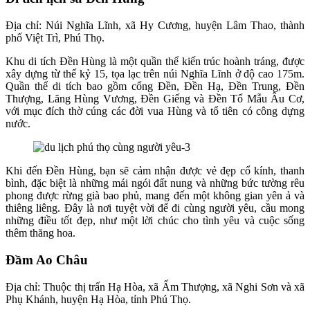
Địa chỉ: Núi Nghĩa Lĩnh, xã Hy Cương, huyện Lâm Thao, thành
phố Việt Trì, Phú Thọ.
Khu di tích Đền Hùng là một quần thể kiến trúc hoành tráng, được
xây dựng từ thế kỷ 15, tọa lạc trên núi Nghĩa Lĩnh ở độ cao 175m.
Quần thể di tích bao gồm cổng Đền, Đền Hạ, Đền Trung, Đền
Thượng, Lăng Hùng Vương, Đền Giếng và Đền Tổ Mẫu Âu Cơ,
với mục đích thờ cúng các đời vua Hùng và tổ tiên có công dựng
nước.
Khi đến Đền Hùng, bạn sẽ cảm nhận được vẻ đẹp cổ kính, thanh
bình, đặc biệt là những mái ngói đất nung và những bức tường rêu
phong được rừng già bao phủ, mang đến một không gian yên ả và
thiêng liêng. Đây là nơi tuyệt vời để đi cùng người yêu, cầu mong
những điều tốt đẹp, như một lời chúc cho tình yêu và cuộc sống
thêm thăng hoa.
Đầm Ao Châu
Địa chỉ: Thuộc thị trấn Hạ Hòa, xã Ấm Thượng, xã Nghi Sơn và xã
Phụ Khánh, huyện Hạ Hòa, tỉnh Phú Thọ.