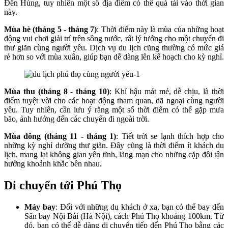
Đền Hùng, tuy nhiên một số địa điểm có thể quá tải vào thời gian
này.
Mùa hè (tháng 5 - tháng 7)
: Thời điểm này là mùa của những hoạt
động vui chơi giải trí trên sông nước, rất lý tưởng cho một chuyến đi
thư giãn cùng người yêu. Dịch vụ du lịch cũng thường có mức giá
rẻ hơn so với mùa xuân, giúp bạn dễ dàng lên kế hoạch cho kỳ nghỉ.
Mùa thu (tháng 8 - tháng 10)
: Khí hậu mát mẻ, dễ chịu, là thời
điểm tuyệt vời cho các hoạt động tham quan, dã ngoại cùng người
yêu. Tuy nhiên, cần lưu ý rằng một số thời điểm có thể gặp mưa
bão, ảnh hưởng đến các chuyến đi ngoài trời.
Mùa đông (tháng 11 - tháng 1)
: Tiết trời se lạnh thích hợp cho
những kỳ nghỉ dưỡng thư giãn. Đây cũng là thời điểm ít khách du
lịch, mang lại không gian yên tĩnh, lãng mạn cho những cặp đôi tận
hưởng khoảnh khắc bên nhau.
Di chuyển tới Phú Thọ
Máy bay
: Đối với những du khách ở xa, bạn có thể bay đến
Sân bay Nội Bài (Hà Nội), cách Phú Thọ khoảng 100km. Từ
đó, bạn có thể dễ dàng di chuyển tiếp đến Phú Thọ bằng các