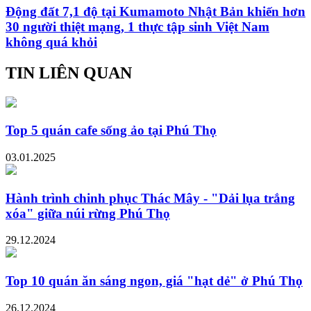
Động đất 7,1 độ tại Kumamoto Nhật Bản khiến hơn
30 người thiệt mạng, 1 thực tập sinh Việt Nam
không quá khỏi
TIN LIÊN QUAN
Top 5 quán cafe sống ảo tại Phú Thọ
03.01.2025
Hành trình chinh phục Thác Mây - "Dải lụa trắng
xóa" giữa núi rừng Phú Thọ
29.12.2024
Top 10 quán ăn sáng ngon, giá "hạt dẻ" ở Phú Thọ
26.12.2024