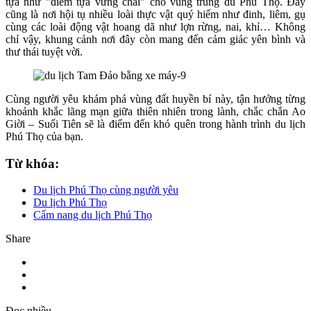
tựa như "điểm tựa vững chãi" cho vùng trung du Phú Thọ. Đây
cũng là nơi hội tụ nhiều loài thực vật quý hiếm như đinh, liêm, gụ
cùng các loài động vật hoang dã như lợn rừng, nai, khỉ… Không
chỉ vậy, khung cảnh nơi đây còn mang đến cảm giác yên bình và
thư thái tuyệt vời.
Cùng người yêu khám phá vùng đất huyền bí này, tận hưởng từng
khoảnh khắc lãng mạn giữa thiên nhiên trong lành, chắc chắn Ao
Giời – Suối Tiên sẽ là điểm đến khó quên trong hành trình du lịch
Phú Thọ của bạn.
Từ khóa:
Du lịch Phú Thọ cùng người yêu
Du lịch Phú Thọ
Cẩm nang du lịch Phú Thọ
Share
Đọc nhiều