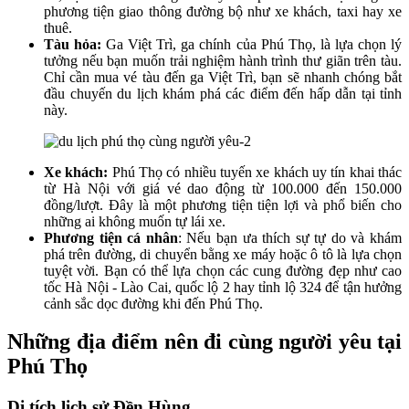
phương tiện giao thông đường bộ như xe khách, taxi hay xe
thuê.
Tàu hỏa:
Ga Việt Trì, ga chính của Phú Thọ, là lựa chọn lý
tưởng nếu bạn muốn trải nghiệm hành trình thư giãn trên tàu.
Chỉ cần mua vé tàu đến ga Việt Trì, bạn sẽ nhanh chóng bắt
đầu chuyến du lịch khám phá các điểm đến hấp dẫn tại tỉnh
này.
Xe khách:
Phú Thọ có nhiều tuyến xe khách uy tín khai thác
từ Hà Nội với giá vé dao động từ 100.000 đến 150.000
đồng/lượt. Đây là một phương tiện tiện lợi và phổ biến cho
những ai không muốn tự lái xe.
Phương tiện cá nhân
: Nếu bạn ưa thích sự tự do và khám
phá trên đường, di chuyển bằng xe máy hoặc ô tô là lựa chọn
tuyệt vời. Bạn có thể lựa chọn các cung đường đẹp như cao
tốc Hà Nội - Lào Cai, quốc lộ 2 hay tỉnh lộ 324 để tận hưởng
cảnh sắc dọc đường khi đến Phú Thọ.
Những địa điểm nên đi cùng người yêu tại
Phú Thọ
Di tích lịch sử Đền Hùng