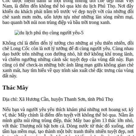
Cốc được mệnh danh là một trong những đồi chè đẹp nhất Việt
Nam, là điểm đến không thể bỏ qua khi du lịch Phú Thọ. Nơi đây
khiến du khách phải trầm trồ trước vẻ đẹp tuyệt vời của những đồi
chè xanh mơn mởn, uốn lượn tựa như những làn sóng mềm mại,
bao quanh bởi núi non trùng điệp và bầu trời trong xanh.
Không chỉ là điểm đến lý tưởng cho những ai yêu thiên nhiên, đồi
chè Long Cốc còn là nơi lý tưởng để đi cùng người yêu. Cùng nhau
dạo bước trên những con đường nhỏ, hít thở không khí trong lành,
và chiêm ngưỡng những cảnh sắc tuyệt đẹp của vùng đất này. Bạn
cũng có thể check-in những bức ảnh lãng mạn giữa không gian chè
xanh mát, hay tìm hiểu về quy trình sản xuất chè đặc trưng của vùng
đất này.
Thác Mây
Địa chỉ: Xã Hương Cần, huyện Thanh Sơn, tỉnh Phú Thọ
Nếu bạn và người yêu yêu thích khám phá những nơi hoang sơ, kỳ
vĩ, thác Mây chính là điểm đến tuyệt vời không thể bỏ qua. Nằm ẩn
mình giữa núi rừng trùng điệp, thác Mây bao gồm 13 thác lớn nhỏ,
với thác Thượng nổi bật hơn cả. Dòng nước từ thác đổ xuống, như
tấm lụa mềm mại, tạo thành một bức tranh thiên nhiên tuyệt đẹp, nơi