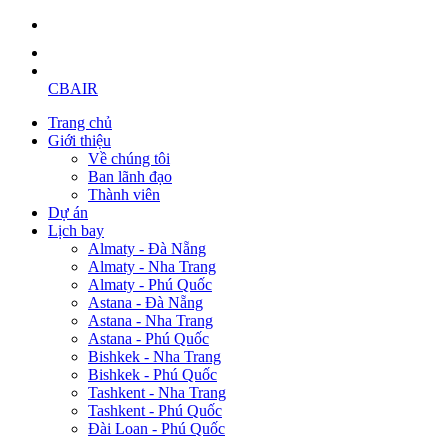
CBAIR
Trang chủ
Giới thiệu
Về chúng tôi
Ban lãnh đạo
Thành viên
Dự án
Lịch bay
Almaty - Đà Nẵng
Almaty - Nha Trang
Almaty - Phú Quốc
Astana - Đà Nẵng
Astana - Nha Trang
Astana - Phú Quốc
Bishkek - Nha Trang
Bishkek - Phú Quốc
Tashkent - Nha Trang
Tashkent - Phú Quốc
Đài Loan - Phú Quốc