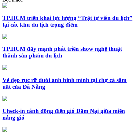
TP.HCM triển khai lực lượng “Trật tự viên du lịch”
tại các khu du lịch trọng điểm
TP.HCM đẩy mạnh phát triển show nghệ thuật
thành sản phẩm du lịch
Vẻ đẹp rực rỡ dưới ánh bình minh tại chợ cá sầm
uất của Đà Nẵng
Check-in cánh đồng điện gió Đầm Nại giữa miền
nắng gió