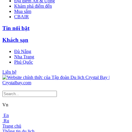
Địa điểm Ăn & Uống
Khám phá điểm đến
Mua sắm
CBAIR
Tin nổi bật
Khách sạn
Đà Nẵng
Nha Trang
Phú Quốc
Liên hệ
Vn
En
Ru
Trang chủ
Thông tin du lịch