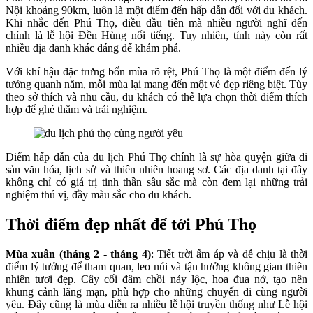
Nội khoảng 90km, luôn là một điểm đến hấp dẫn đối với du khách.
Khi nhắc đến Phú Thọ, điều đầu tiên mà nhiều người nghĩ đến
chính là lễ hội Đền Hùng nổi tiếng. Tuy nhiên, tỉnh này còn rất
nhiều địa danh khác đáng để khám phá.
Với khí hậu đặc trưng bốn mùa rõ rệt, Phú Thọ là một điểm đến lý
tưởng quanh năm, mỗi mùa lại mang đến một vẻ đẹp riêng biệt. Tùy
theo sở thích và nhu cầu, du khách có thể lựa chọn thời điểm thích
hợp để ghé thăm và trải nghiệm.
Điểm hấp dẫn của du lịch Phú Thọ chính là sự hòa quyện giữa di
sản văn hóa, lịch sử và thiên nhiên hoang sơ. Các địa danh tại đây
không chỉ có giá trị tinh thần sâu sắc mà còn đem lại những trải
nghiệm thú vị, đầy màu sắc cho du khách.
Thời điểm đẹp nhất để tới Phú Thọ
Mùa xuân (tháng 2 - tháng 4)
: Tiết trời ấm áp và dễ chịu là thời
điểm lý tưởng để tham quan, leo núi và tận hưởng không gian thiên
nhiên tươi đẹp. Cây cối đâm chồi nảy lộc, hoa đua nở, tạo nên
khung cảnh lãng mạn, phù hợp cho những chuyến đi cùng người
yêu. Đây cũng là mùa diễn ra nhiều lễ hội truyền thống như Lễ hội