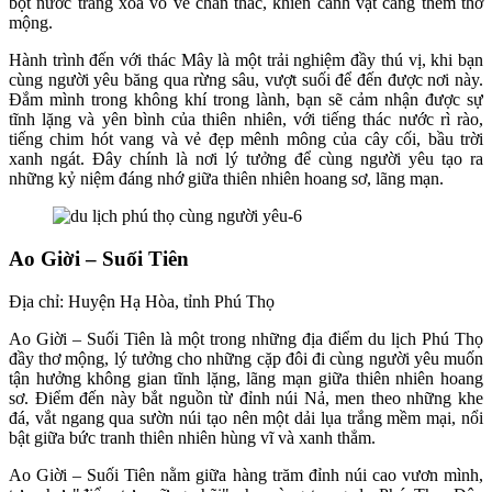
bọt nước trắng xóa vỗ về chân thác, khiến cảnh vật càng thêm thơ
mộng.
Hành trình đến với thác Mây là một trải nghiệm đầy thú vị, khi bạn
cùng người yêu băng qua rừng sâu, vượt suối để đến được nơi này.
Đắm mình trong không khí trong lành, bạn sẽ cảm nhận được sự
tĩnh lặng và yên bình của thiên nhiên, với tiếng thác nước rì rào,
tiếng chim hót vang và vẻ đẹp mênh mông của cây cối, bầu trời
xanh ngát. Đây chính là nơi lý tưởng để cùng người yêu tạo ra
những kỷ niệm đáng nhớ giữa thiên nhiên hoang sơ, lãng mạn.
Ao Giời – Suối Tiên
Địa chỉ: Huyện Hạ Hòa, tỉnh Phú Thọ
Ao Giời – Suối Tiên là một trong những địa điểm du lịch Phú Thọ
đầy thơ mộng, lý tưởng cho những cặp đôi đi cùng người yêu muốn
tận hưởng không gian tĩnh lặng, lãng mạn giữa thiên nhiên hoang
sơ. Điểm đến này bắt nguồn từ đỉnh núi Nả, men theo những khe
đá, vắt ngang qua sườn núi tạo nên một dải lụa trắng mềm mại, nổi
bật giữa bức tranh thiên nhiên hùng vĩ và xanh thẳm.
Ao Giời – Suối Tiên nằm giữa hàng trăm đỉnh núi cao vươn mình,