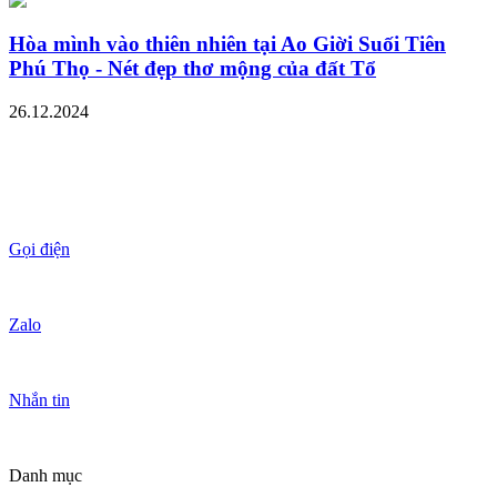
Hòa mình vào thiên nhiên tại Ao Giời Suối Tiên
Phú Thọ - Nét đẹp thơ mộng của đất Tổ
26.12.2024
Gọi điện
Zalo
Nhắn tin
Danh mục