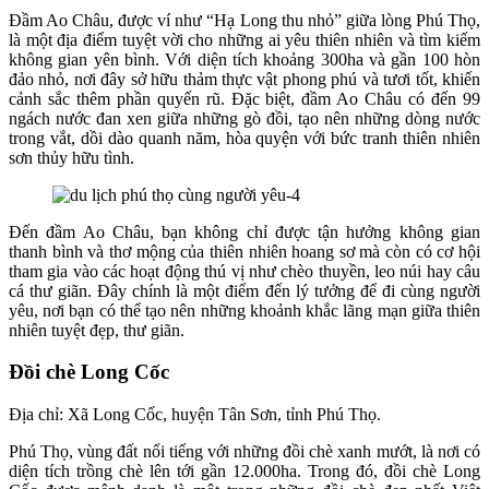
Đầm Ao Châu, được ví như “Hạ Long thu nhỏ” giữa lòng Phú Thọ,
là một địa điểm tuyệt vời cho những ai yêu thiên nhiên và tìm kiếm
không gian yên bình. Với diện tích khoảng 300ha và gần 100 hòn
đảo nhỏ, nơi đây sở hữu thảm thực vật phong phú và tươi tốt, khiến
cảnh sắc thêm phần quyến rũ. Đặc biệt, đầm Ao Châu có đến 99
ngách nước đan xen giữa những gò đồi, tạo nên những dòng nước
trong vắt, dồi dào quanh năm, hòa quyện với bức tranh thiên nhiên
sơn thủy hữu tình.
Đến đầm Ao Châu, bạn không chỉ được tận hưởng không gian
thanh bình và thơ mộng của thiên nhiên hoang sơ mà còn có cơ hội
tham gia vào các hoạt động thú vị như chèo thuyền, leo núi hay câu
cá thư giãn. Đây chính là một điểm đến lý tưởng để đi cùng người
yêu, nơi bạn có thể tạo nên những khoảnh khắc lãng mạn giữa thiên
nhiên tuyệt đẹp, thư giãn.
Đồi chè Long Cốc
Địa chỉ: Xã Long Cốc, huyện Tân Sơn, tỉnh Phú Thọ.
Phú Thọ, vùng đất nổi tiếng với những đồi chè xanh mướt, là nơi có
diện tích trồng chè lên tới gần 12.000ha. Trong đó, đồi chè Long