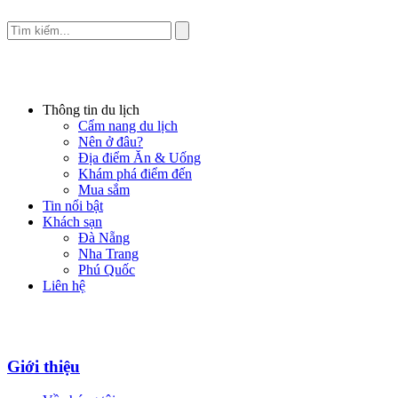
Thông tin du lịch
Cẩm nang du lịch
Nên ở đâu?
Địa điểm Ăn & Uống
Khám phá điểm đến
Mua sắm
Tin nổi bật
Khách sạn
Đà Nẵng
Nha Trang
Phú Quốc
Liên hệ
Giới thiệu