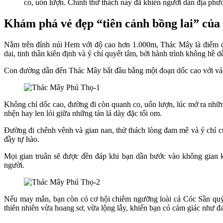
co, uốn lượn. Chính thử thách này đã khiến người dân địa phư
Khám phá vẻ đẹp “tiên cảnh bồng lai” củ
Nằm trên đỉnh núi Hem với độ cao hơn 1.000m, Thác Mây là điểm đế
dai, tinh thần kiên định và ý chí quyết tâm, bởi hành trình không hề 
Con đường dẫn đến Thác Mây bắt đầu bằng một đoạn dốc cao với vách
Không chỉ dốc cao, đường đi còn quanh co, uốn lượn, lúc mở ra nhữ
nhện hay len lỏi giữa những tán lá dày đặc tối om.
Đường đi chênh vênh và gian nan, thử thách lòng đam mê và ý chí c
đầy tự hào.
Mọi gian truân sẽ được đền đáp khi bạn dần bước vào không gian k
người.
Nếu may mắn, bạn còn có cơ hội chiêm ngưỡng loài cá Cóc Sần quý h
thiên nhiên vừa hoang sơ, vừa lộng lẫy, khiến bạn có cảm giác như đa