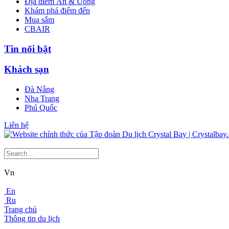
Địa điểm Ăn & Uống
Khám phá điểm đến
Mua sắm
CBAIR
Tin nổi bật
Khách sạn
Đà Nẵng
Nha Trang
Phú Quốc
Liên hệ
Vn
En
Ru
Trang chủ
Thông tin du lịch