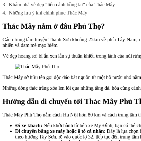
3.
Khám phá vẻ đẹp “tiên cảnh bồng lai” của Thác Mây
4.
Những lưu ý khi chinh phục Thác Mây
Thác Mây nằm ở đâu Phú Thọ?
Cách trung tâm huyện Thanh Sơn khoảng 25km về phía Tây Nam, rừn
nhiên và đam mê mạo hiểm.
Vẻ đẹp hoang sơ, bí ẩn xen lẫn sự thuần khiết, trong lành của núi r
Thác Mây sở hữu tên gọi độc đáo bắt nguồn từ một hồ nước nhỏ nằm t
Những dòng thác trắng xóa len lỏi qua những tầng đá, hòa cùng cảnh
Hướng dẫn di chuyển tới Thác Mây Phú T
Thác Mây Phú Thọ nằm cách Hà Nội hơn 80 km và cách trung tâm thàn
Đi xe khách:
Nếu khởi hành từ bến xe Mỹ Đình, bạn có thể ch
Di chuyển bằng xe máy hoặc ô tô cá nhân:
Đây là lựa chọn h
theo hướng Tây Sơn, rẽ vào quốc lộ 32, tiếp tục đến trung tâ