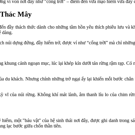
ơng ví von nơi đây như "cổng trời" – điểm đến vừa mạo hiểm vừa đầy 
a Thác Mây
n đầy thách thức dành cho những tâm hồn yêu thích phiêu lưu và kh
dễ dàng.
 núi dựng đứng, đầy hiểm trở, được ví như “cổng trời” mà chỉ những 
ng khung cảnh ngoạn mục, lúc lại khép kín dưới tán rừng rậm rạp. Có
ủa du khách. Nhưng chính những trở ngại ấy lại khiến mỗi bước chân
ỳ vĩ của núi rừng. Không khí mát lành, âm thanh líu lo của chim rừn
iếm, một "báu vật" của hệ sinh thái nơi đây, được ghi danh trong sác
ng lạc bước giữa chốn thần tiên.