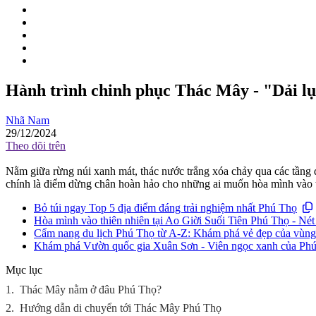
Hành trình chinh phục Thác Mây - "Dải lụ
Nhã Nam
29/12/2024
Theo dõi trên
Nằm giữa rừng núi xanh mát, thác nước trắng xóa chảy qua các tầng 
chính là điểm dừng chân hoàn hảo cho những ai muốn hòa mình vào t
Bỏ túi ngay Top 5 địa điểm đáng trải nghiệm nhất Phú Thọ
Hòa mình vào thiên nhiên tại Ao Giời Suối Tiên Phú Thọ - Nét
Cẩm nang du lịch Phú Thọ từ A-Z: Khám phá vẻ đẹp của vùng 
Khám phá Vườn quốc gia Xuân Sơn - Viên ngọc xanh của Ph
Mục lục
1.
Thác Mây nằm ở đâu Phú Thọ?
2.
Hướng dẫn di chuyển tới Thác Mây Phú Thọ