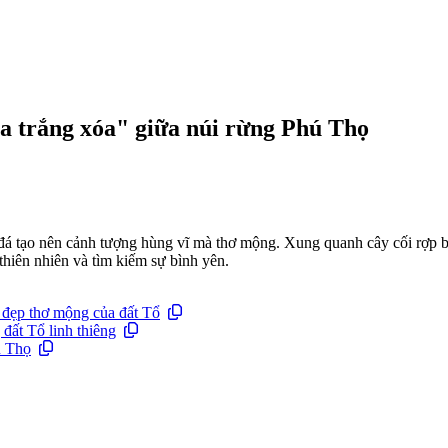
a trắng xóa" giữa núi rừng Phú Thọ
đá tạo nên cảnh tượng hùng vĩ mà thơ mộng. Xung quanh cây cối rợp b
hiên nhiên và tìm kiếm sự bình yên.
 đẹp thơ mộng của đất Tổ
đất Tổ linh thiêng
ú Thọ