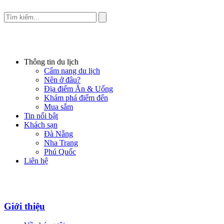
Thông tin du lịch
Cẩm nang du lịch
Nên ở đâu?
Địa điểm Ăn & Uống
Khám phá điểm đến
Mua sắm
Tin nổi bật
Khách sạn
Đà Nẵng
Nha Trang
Phú Quốc
Liên hệ
Giới thiệu