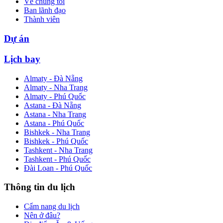
Về chúng tôi
Ban lãnh đạo
Thành viên
Dự án
Lịch bay
Almaty - Đà Nẵng
Almaty - Nha Trang
Almaty - Phú Quốc
Astana - Đà Nẵng
Astana - Nha Trang
Astana - Phú Quốc
Bishkek - Nha Trang
Bishkek - Phú Quốc
Tashkent - Nha Trang
Tashkent - Phú Quốc
Đài Loan - Phú Quốc
Thông tin du lịch
Cẩm nang du lịch
Nên ở đâu?