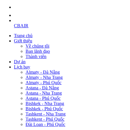
CBAIR
Trang chủ
Giới thiệu
Về chúng tôi
Ban lãnh đạo
Thành viên
Dự án
Lịch bay
Almaty - Đà Nẵng
Almaty - Nha Trang
Almaty - Phú Quốc
Astana - Đà Nẵng
Astana - Nha Trang
Astana - Phú Quốc
Bishkek - Nha Trang
Bishkek - Phú Quốc
Tashkent - Nha Trang
Tashkent - Phú Quốc
Đài Loan - Phú Quốc