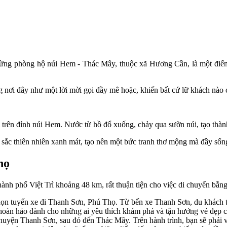
g phòng hộ núi Hem - Thác Mây, thuộc xã Hương Cần, là một điểm du 
ừng nơi đây như một lời mời gọi đầy mê hoặc, khiến bất cứ lữ khách n
rên đỉnh núi Hem. Nước từ hồ đổ xuống, chảy qua sườn núi, tạo thành
 sắc thiên nhiên xanh mát, tạo nên một bức tranh thơ mộng mà đầy sốn
họ
h phố Việt Trì khoảng 48 km, rất thuận tiện cho việc di chuyển bằng 
ọn tuyến xe đi Thanh Sơn, Phú Thọ. Từ bến xe Thanh Sơn, du khách ti
oàn hảo dành cho những ai yêu thích khám phá và tận hưởng vẻ đẹp của
m huyện Thanh Sơn, sau đó đến Thác Mây. Trên hành trình, bạn sẽ phả