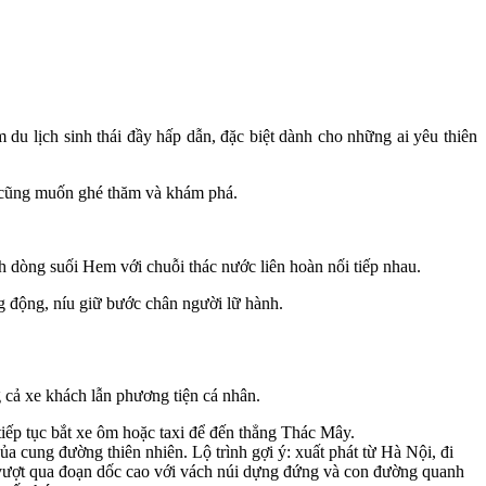
lịch sinh thái đầy hấp dẫn, đặc biệt dành cho những ai yêu thiên
ào cũng muốn ghé thăm và khám phá.
 dòng suối Hem với chuỗi thác nước liên hoàn nối tiếp nhau.
g động, níu giữ bước chân người lữ hành.
cả xe khách lẫn phương tiện cá nhân.
ếp tục bắt xe ôm hoặc taxi để đến thẳng Thác Mây.
 cung đường thiên nhiên. Lộ trình gợi ý: xuất phát từ Hà Nội, đi
i vượt qua đoạn dốc cao với vách núi dựng đứng và con đường quanh