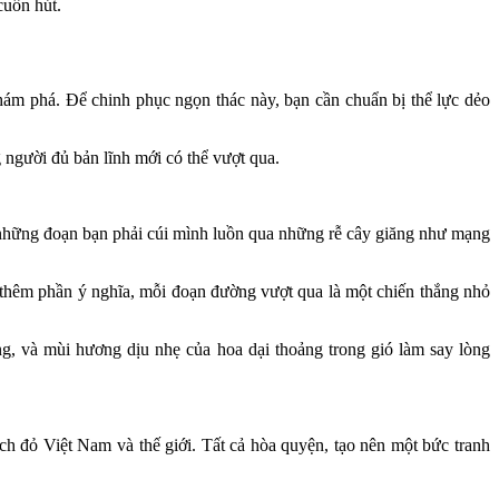
cuốn hút.
ám phá. Để chinh phục ngọn thác này, bạn cần chuẩn bị thể lực dẻo
người đủ bản lĩnh mới có thể vượt qua.
 những đoạn bạn phải cúi mình luồn qua những rễ cây giăng như mạng
 thêm phần ý nghĩa, mỗi đoạn đường vượt qua là một chiến thắng nhỏ
g, và mùi hương dịu nhẹ của hoa dại thoảng trong gió làm say lòng
h đỏ Việt Nam và thế giới. Tất cả hòa quyện, tạo nên một bức tranh